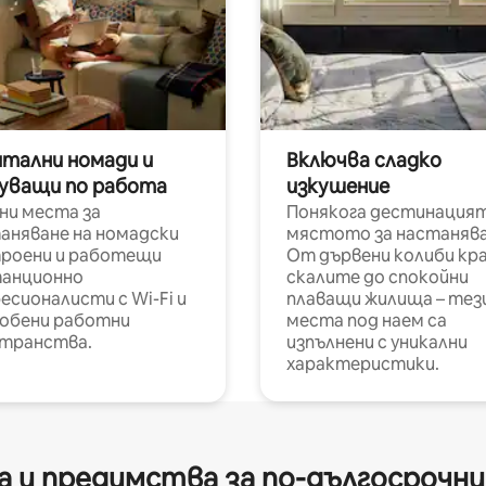
итални номади и
Включва сладко
уващи по работа
изкушение
ни места за
Понякога дестинацият
аняване на номадски
мястото за настанява
роени и работещи
От дървени колиби кр
анционно
скалите до спокойни
есионалисти с Wi-Fi и
плаващи жилища – тез
обени работни
места под наем са
транства.
изпълнени с уникални
характеристики.
 и предимства за по-дългосрочн