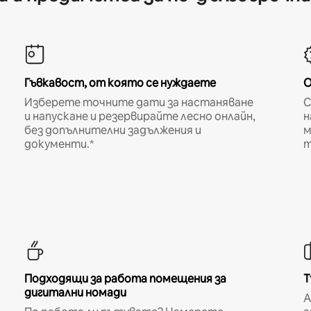
Гъвкавост, от която се нуждаете
О
Изберете точните дати за настаняване
С
и напускане и резервирайте лесно онлайн,
н
без допълнителни задължения и
м
документи.*
т
Подходящи за работа помещения за
Т
дигитални номади
A