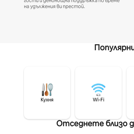
гости и денонощна поддръжка по време
на удължения ви престой.
Популярни
Кухня
Wi-Fi
Отседнете близо до