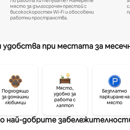
По работа ли пътувате? Намерете
а
място за дългосрочен престой с
с
високоскоростен Wi-Fi и обособени
п
работни пространства.
 удобства при местата за месеч
Място,
Подходящо
Безплатно
удобно за
за домашни
паркиране на
работа с
любимци
място
лаптоп
 най-добрите забележителности н