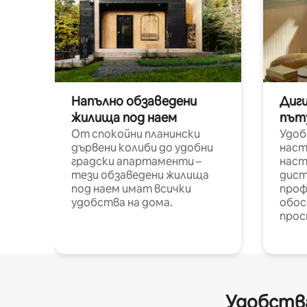
Напълно обзаведени
Диг
жилища под наем
път
От спокойни планински
Удоб
дървени колиби до удобни
наст
градски апартаменти –
наст
тези обзаведени жилища
дист
под наем имат всички
проф
удобства на дома.
обос
прос
Удобства