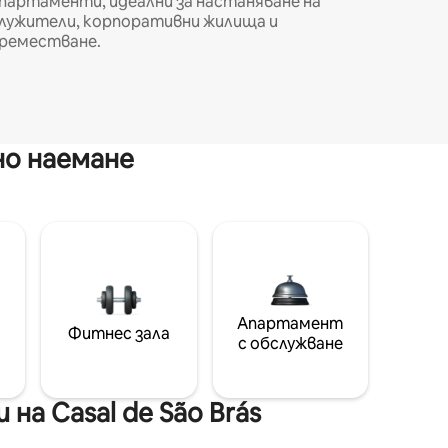
партаменти, идеални за настаняване на
лужители, корпоративни жилища и
реместване.
но наемане
Апартамент
Фитнес зала
с обслужване
а Casal de São Brás