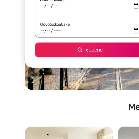
Освобождаване
Търсене
Ме