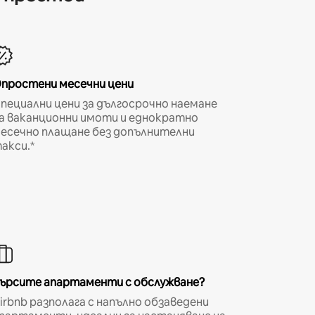
простени месечни цени
пециални цени за дългосрочно наемане
а ваканционни имоти и еднократно
есечно плащане без допълнителни
акси.*
ърсите апартаменти с обслужване?
irbnb разполага с напълно обзаведени