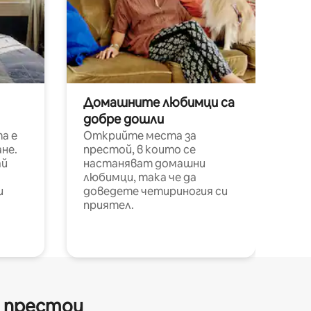
Домашните любимци са
добре дошли
а е
Открийте места за
не.
престой, в които се
ай
настаняват домашни
любимци, така че да
и
доведете четириногия си
приятел.
и престои