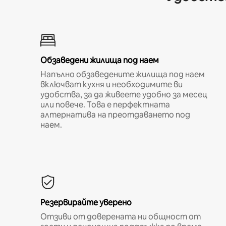
Обзаведени жилища под наем
Напълно обзаведените жилища под наем
включват кухня и необходимите ви
удобства, за да живеете удобно за месец
или повече. Това е перфектната
алтернатива на преотдаването под
наем.
Резервирайте уверено
Отзиви от доверената ни общност от