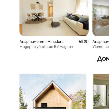
Апартамент – Amadora
Средна оценка: 5
5 (9)
Апартаме
Brás
Модерно убежище в Амадора
Уютен а
прекрас
Дом