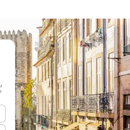
и
е
е клавишите със стрелки нагоре и надолу или навигирайте с д