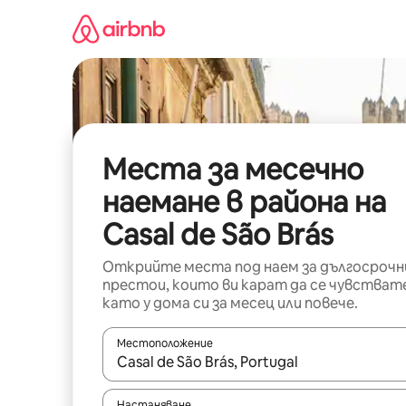
Пропускане
към
съдържанието
Места за месечно
наемане в района на
Casal de São Brás
Открийте места под наем за дългосрочн
престои, които ви карат да се чувстват
като у дома си за месец или повече.
Местоположение
Когато резултатите се покажат, използвайт
Настаняване