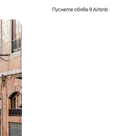
Пуснете обява в Airbnb
окосване или плъзгане.