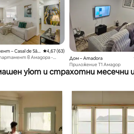
 от 5, 9 отзива
нт – Casal de São
Средна оценка: 4,67 от 5, 63 отзива
4,67 (63)
партамент в Амадора -
Дом – Amadora
ен престой
Приложение Т1 Амадор
ашен уют и страхотни месечни 