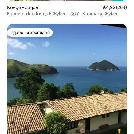
Кондо – Juqueí
Средна оценка
4,92 (204)
Едноетажна къща в Жукеи - QJY - Кинта де Жукеи
Избор на гостите
Избор на гостите