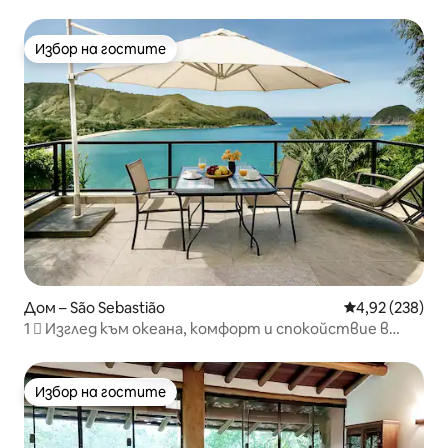
Избор на гостите
Избор на гостите
Дом – São Sebastião
Средна оценка
4,92 (238)
1 ️⃣ Изглед към океана, комфорт и спокойствие в
жилище
Избор на гостите
Избор на гостите