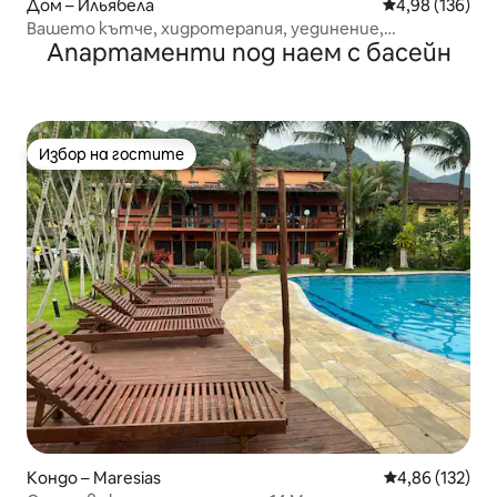
Дом – Ильябела
Средна оценка
4,98 (136)
Вашето кътче, хидротерапия, уединение,
Апартаменти под наем с басейн
спокойствие
Избор на гостите
Избор на гостите
Кондо – Maresias
Средна оценка
4,86 (132)