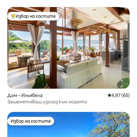
Избор на гостите
Най-популярен избор на гостите
Дом – Ильябела
Средна оценк
4,97 (65)
Зашеметяващ изглед към морето
Избор на гостите
Избор на гостите