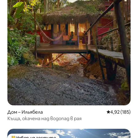
Дом – Ильябела
Средна оценка
4,92 (185)
Къща, окачена над водопад в рая
Избор на гостите