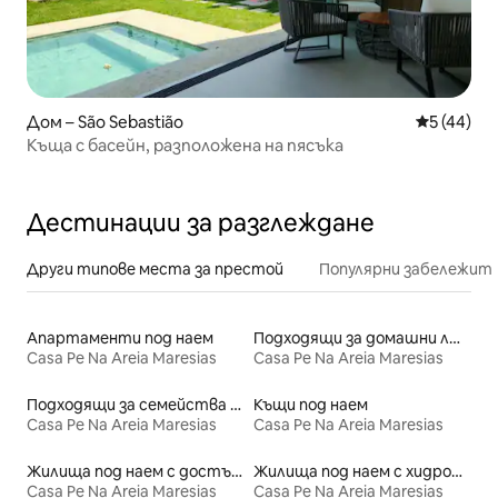
Дом – São Sebastião
Средна оц
5 (44)
Къща с басейн, разположена на пясъка
Дестинации за разглеждане
Други типове места за престой
Популярни забележит
Апартаменти под наем
Подходящи за домашни любимци места под наем
Casa Pe Na Areia Maresias
Casa Pe Na Areia Maresias
Подходящи за семейства места под наем
Къщи под наем
Casa Pe Na Areia Maresias
Casa Pe Na Areia Maresias
Жилища под наем с достъп до плажа
Жилища под наем с хидромасажна вана
Casa Pe Na Areia Maresias
Casa Pe Na Areia Maresias