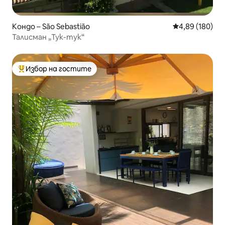
Кондо – São Sebastião
Средна оценка
4,89 (180)
Талисман „Тук-тук“
Избор на гостите
Най-популярен избор на гостите