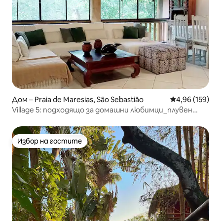
Дом – Praia de Maresias, São Sebastião
Средна оценка
4,96 (159)
Village 5: подходящо за домашни любимци_плувен
басейн и фитнес зала.
Избор на гостите
Избор на гостите