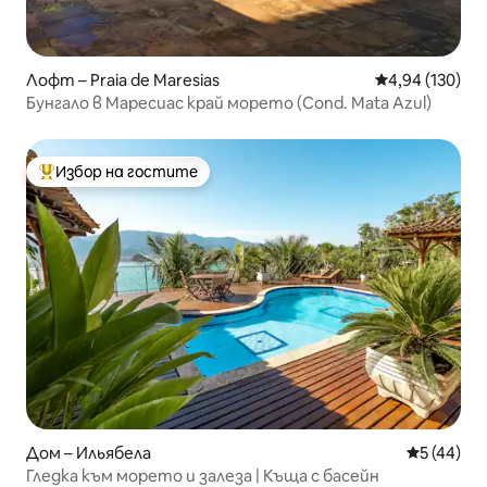
Лофт – Praia de Maresias
Средна оценка
4,94 (130)
Бунгало в Маресиас край морето (Cond. Mata Azul)
Избор на гостите
Най-популярен избор на гостите
Дом – Ильябела
Средна оц
5 (44)
Гледка към морето и залеза | Къща с басейн