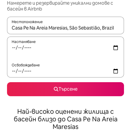
Намерете и резервирайте уникални домове с
басейн в Airbnb
Местоположение
Когато резултатите се покажат, използвайте клавишите 
Настаняване
Освобождаване
Търсене
Най-високо оценени жилища с
басейн близо до Casa Pe Na Areia
Maresias