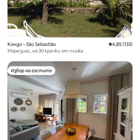
Кондо – São Sebastião
Средна оценка
4,85 (133)
Марезиас, на 30 крачки от плажа
Избор на гостите
Избор на гостите