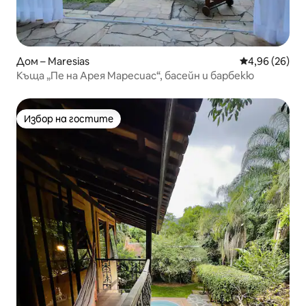
Дом – Maresias
Средна оценк
4,96 (26)
Къща „Пе на Арея Маресиас“, басейн и барбекю
Избор на гостите
Избор на гостите