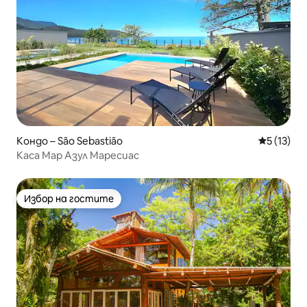
Кондо – São Sebastião
Средна оц
5 (13)
Каса Мар Азул Маресиас
Избор на гостите
Избор на гостите