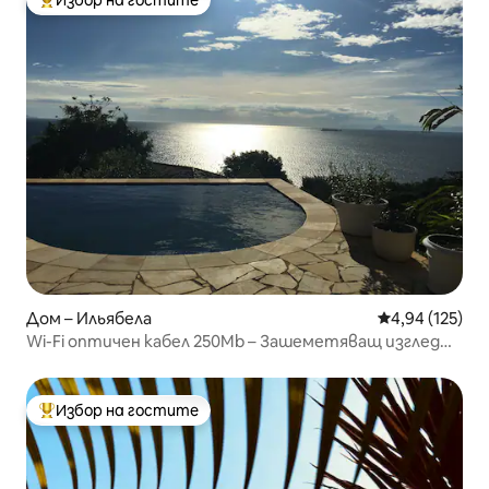
Най-популярен избор на гостите
Дом – Ильябела
Средна оценка
4,94 (125)
Wi-Fi оптичен кабел 250Mb – Зашеметяващ изглед
към морето
Избор на гостите
Най-популярен избор на гостите