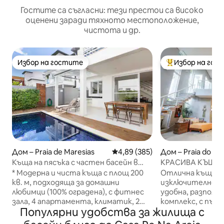
Гостите са съгласни: тези престои са високо
оценени заради тяхното местоположение,
чистота и др.
Избор на гостите
Избор на гос
Избор на гостите
Най-популярен 
Дом – Praia de Maresias
Средна оценка: 4,89 от 5, 385
4,89 (385)
Дом – Praia do T
equeno
Къща на пясъка с частен басейн в
КРАСИВА КЪЩА, 
Маресиас
сауна, на 150 м о
* Модерна и чиста къща с площ 200
Отлична къща, на
кв. м, подходяща за домашни
изключително с
любимци (100% оградена), с фитнес
удобна, разполо
зала, 4 апартамента, климатик, 2
комплекс, с пълн
Популярни удобства за жилища с
телевизора (във всекидневната/
уединение. Зона 
апартамент) в първокласна зона на
отопляем басейн