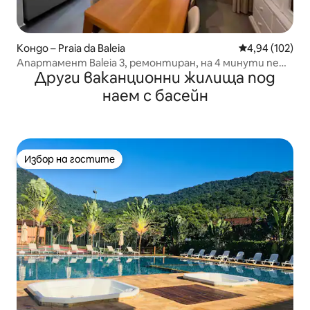
Кондо – Praia da Baleia
Средна оценка
4,94 (102)
Апартамент Baleia 3, ремонтиран, на 4 минути пеша
Други ваканционни жилища под
от плажа – басейн
наем с басейн
Избор на гостите
Избор на гостите