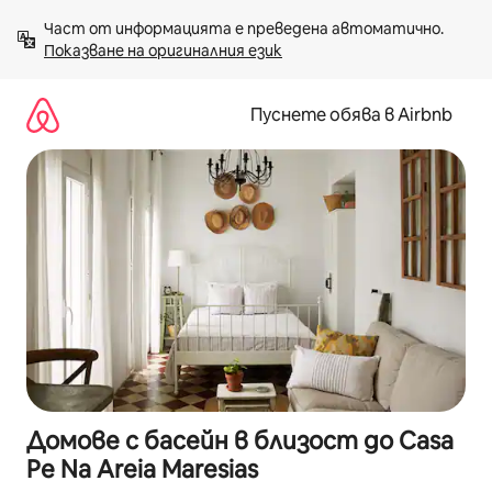
Пропускане
Част от информацията е преведена автоматично. 
към
Показване на оригиналния език
съдържанието
Пуснете обява в Airbnb
Домове с басейн в близост до Casa
Pe Na Areia Maresias