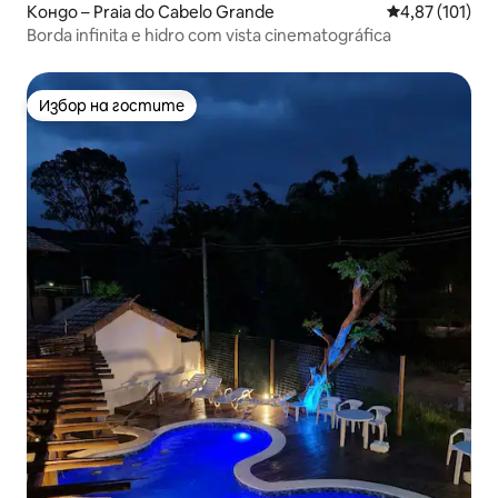
Кондо – Praia do Cabelo Grande
Средна оценка
4,87 (101)
Borda infinita e hidro com vista cinematográfica
Избор на гостите
Избор на гостите