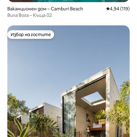
Ваканционен дом – Camburi Beach
Средна оценка
4,94 (119)
Вила Вога – Къща 02
Избор на гостите
Избор на гостите