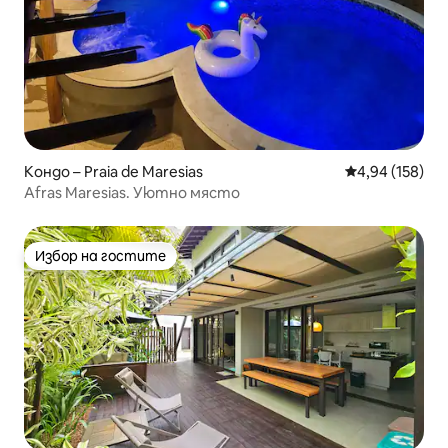
Кондо – Praia de Maresias
Средна оценка
4,94 (158)
Afras Maresias. Уютно място
Избор на гостите
Избор на гостите