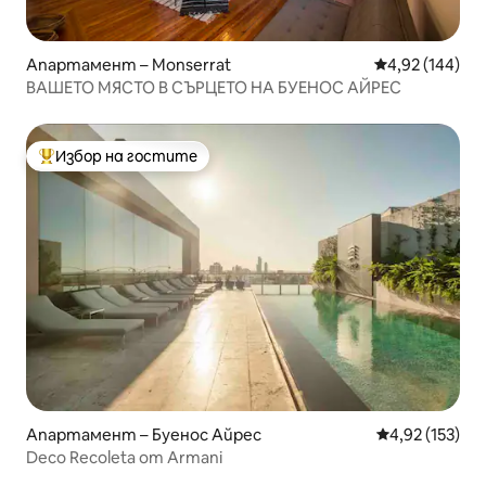
Апартамент – Monserrat
Средна оценка
4,92 (144)
ВАШЕТО МЯСТО В СЪРЦЕТО НА БУЕНОС АЙРЕС
Избор на гостите
Най-популярен избор на гостите
Апартамент – Буенос Айрес
Средна оценка
4,92 (153)
Deco Recoleta от Armani