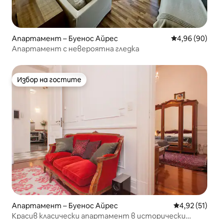
Апартамент – Буенос Айрес
Средна оценк
4,96 (90)
Апартамент с невероятна гледка
Избор на гостите
Избор на гостите
Апартамент – Буенос Айрес
Средна оценк
4,92 (51)
Красив класически апартамент в исторически