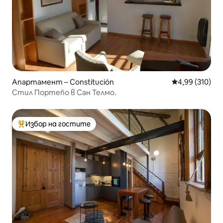
Апартамент – Constitución
Средна оценка
4,99 (310)
Стил Портеño в Сан Телмо.
Избор на гостите
Най-популярен избор на гостите