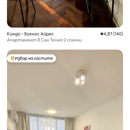
Кондо – Буенос Айрес
Средна оценка
4,87 (140)
Апартамент в Сан Телмо 2 спални
Избор на гостите
Най-популярен избор на гостите