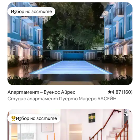
Избор на гостите
Избор на гостите
Апартамент – Буенос Айрес
Средна оценка
4,87 (160)
Студио апартамент Пуерто Мадеро БАСЕЙН
ФИТНЕС СПА
Избор на гостите
Най-популярен избор на гостите