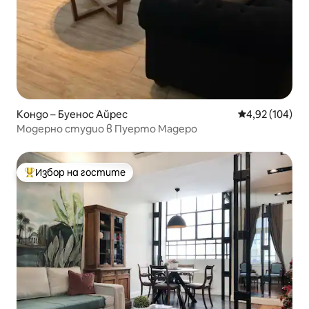
Кондо – Буенос Айрес
Средна оценка
4,92 (104)
Модерно студио в Пуерто Мадеро
Избор на гостите
Най-популярен избор на гостите