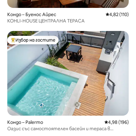
Кондо – Буенос Айрес
Средна оценка
4,82 (110)
KOHLI-HOUSE ЦЕНТРАЛНА ТЕРАСА
Избор на гостите
Най-популярен избор на гостите
Кондо – Palermo
Средна оценка
4,98 (196)
Оазис със самостоятелен басейн и тераса в
Палермо