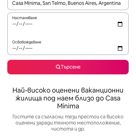
Когато резултатите се покажат, използвайте клавишите 
Настаняване
Освобождаване
Търсене
Най-високо оценени ваканционни
жилища под наем близо до Casa
Mínima
Гостите са съгласни: тези престои са високо
оценени заради тяхното местоположение,
чистота и др.