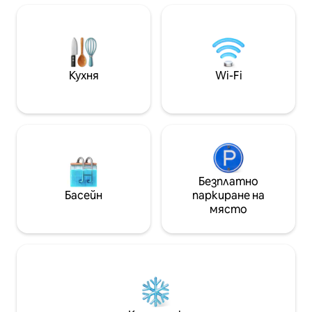
историческа сгра
стил е еднакво приветлива. * Моля,
двойно легло 2 - 
имайте предвид, че лофтът ми
Климатик в осно
може да настани до 4 гости, но 2 ще
всекидневна Нев
използват матраци за под. Като
двама Напълно о
подарък за добре дошли включвам
Подходящо за Л
няколко чаши за кафе, захар /
Кухня
Wi-Fi
Щракнете върху
подсладител и бутилирана вода. С
ДОМАКИНА ★★
двойните си прозорци лофтът ни се
къпе на утринна слънчева светлина
и е много бляскав през целия ден. Въз
основа на любовта ни към
готвенето, въпреки размера на
кухнята, която е компактна, се
уверихме, че е много пълна с газова
Безплатно
фурна, микровълнова печка,
Басейн
паркиране на
хладилник, чинии и прибори, за да се
място
насладите на чаша добър Малбек и
домашно приготвена храна след
един ден, в който откривате този
приказен град. (на 2 квадрата сте от
„Меркадо де Сан Телмо“ с много
пресни плодове и зеленчуци)
Мецанинската спалня, до която се
стига чрез спираловидно стълбище,