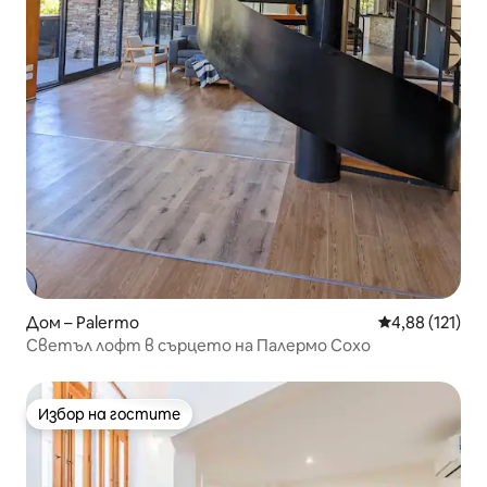
Дом – Palermo
Средна оценка
4,88 (121)
Светъл лофт в сърцето на Палермо Сохо
Избор на гостите
Избор на гостите