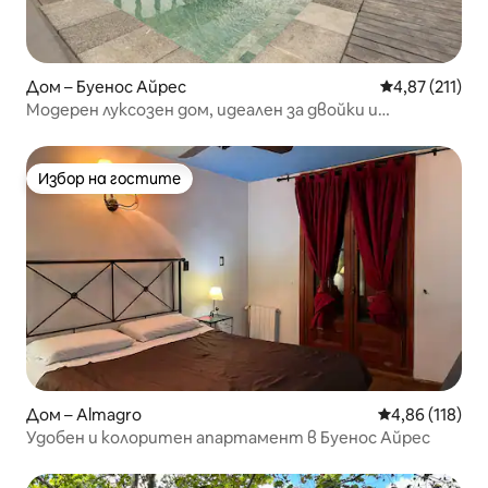
Дом – Буенос Айрес
Средна оценка
4,87 (211)
Модерен луксозен дом, идеален за двойки и
семейства
Избор на гостите
Избор на гостите
Дом – Almagro
Средна оценка
4,86 (118)
Удобен и колоритен апартамент в Буенос Айрес