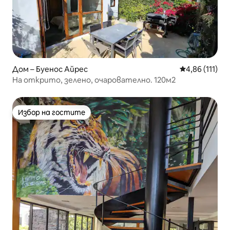
Дом – Буенос Айрес
Средна оценка
4,86 (111)
На открито, зелено, очарователно. 120м2
Избор на гостите
Избор на гостите