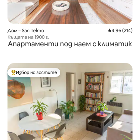
Дом – San Telmo
Средна оценка
4,96 (214)
Къщата на 1900 г.
Апартаменти под наем с климатик
Избор на гостите
Най-популярен избор на гостите