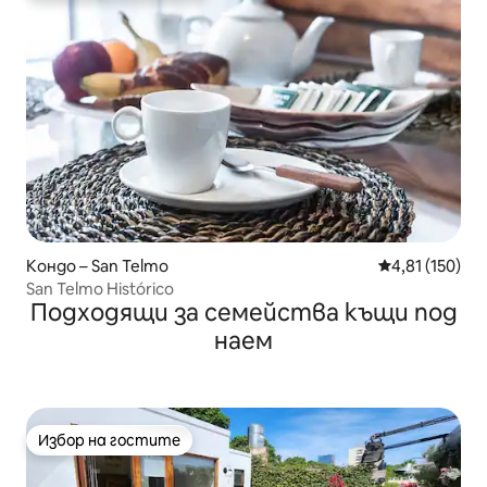
Кондо – San Telmo
Средна оценка
4,81 (150)
San Telmo Histórico
Подходящи за семейства къщи под
наем
Избор на гостите
Избор на гостите