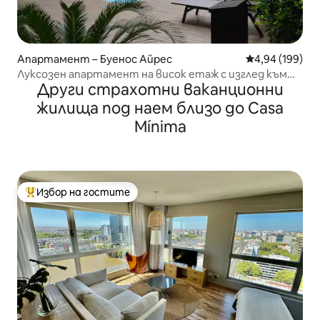
Апартамент – Буенос Айрес
Средна оценка
4,94 (199)
Луксозен апартамент на висок етаж с изглед към
Други страхотни ваканционни
реката и града
жилища под наем близо до Casa
Mínima
Избор на гостите
Най-популярен избор на гостите