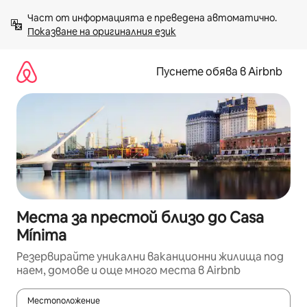
Пропускане
Част от информацията е преведена автоматично. 
към
Показване на оригиналния език
съдържанието
Пуснете обява в Airbnb
Места за престой близо до Casa
Mínima
Резервирайте уникални ваканционни жилища под
наем, домове и още много места в Airbnb
Местоположение