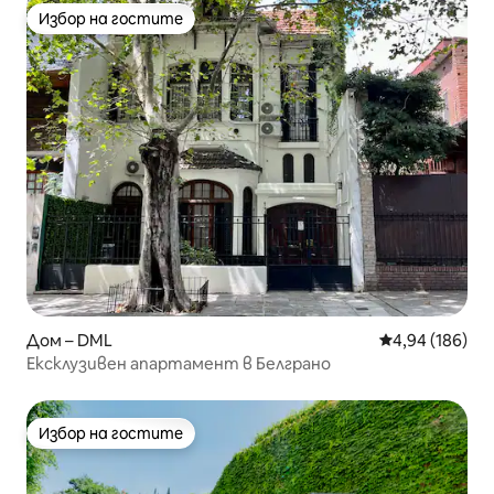
Избор на гостите
Избор на гостите
Дом – DML
Средна оценка
4,94 (186)
Ексклузивен апартамент в Белграно
Избор на гостите
Избор на гостите