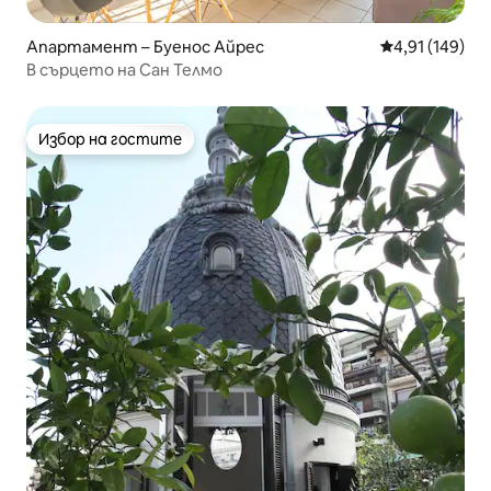
Апартамент – Буенос Айрес
Средна оценка
4,91 (149)
В сърцето на Сан Телмо
Избор на гостите
Избор на гостите