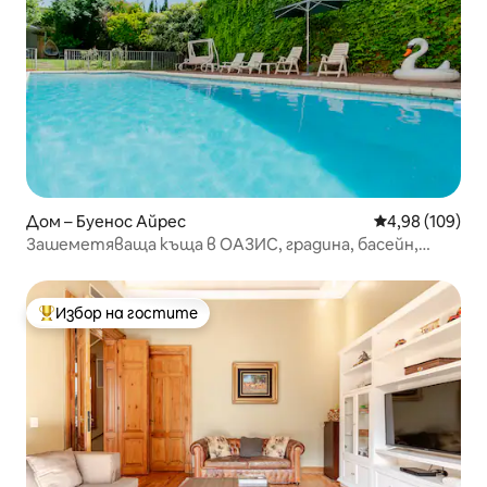
Дом – Буенос Айрес
Средна оценка
4,98 (109)
Зашеметяваща къща в ОАЗИС, градина, басейн,
НАЙ-ДОБРИЯТ РАЙОН 600 кв. м
Избор на гостите
Най-популярен избор на гостите