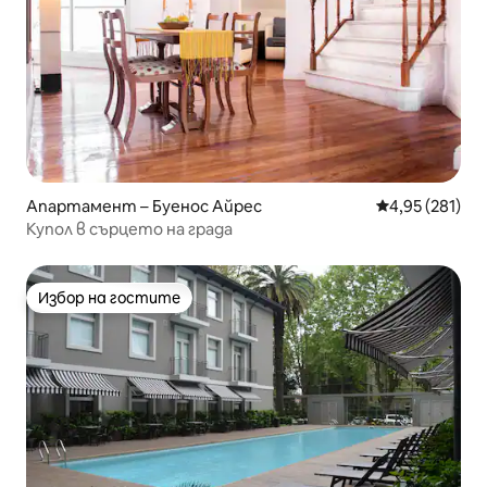
Апартамент – Буенос Айрес
Средна оценка
4,95 (281)
Купол в сърцето на града
Избор на гостите
Избор на гостите