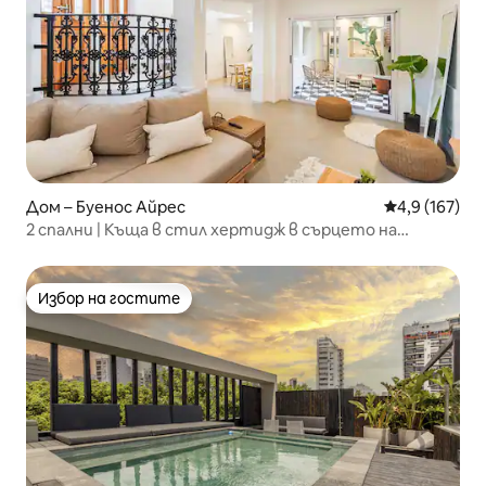
Дом – Буенос Айрес
Средна оценк
4,9 (167)
2 спални | Къща в стил хертидж в сърцето на
Палермо Сохо
Избор на гостите
Избор на гостите