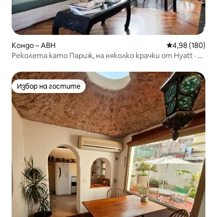
Кондо – ABH
Средна оценка
4,98 (180)
Реколета като Париж, на няколко крачки от Hyatt · 2
спални
Избор на гостите
Избор на гостите