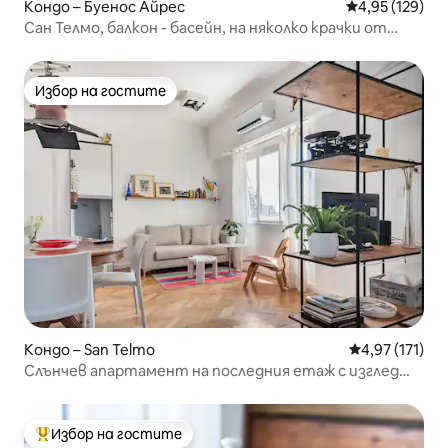
Кондо – Буенос Айрес
Средна оценка
4,95 (129)
Сан Телмо, балкон - басейн, на няколко крачки от
Пуерто Мадеро
Избор на гостите
Избор на гостите
Кондо – San Telmo
Средна оценка
4,97 (171)
Слънчев апартамент на последния етаж с изглед
към традиционна зона
Избор на гостите
Най-популярен избор на гостите