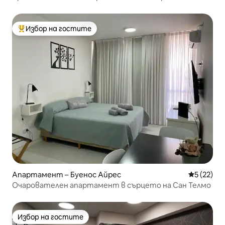
център
Избор на гостите
Най-популярен избор на гостите
Апартамент – Буенос Айрес
Средна оц
5 (22)
Очарователен апартамент в сърцето на Сан Телмо
Избор на гостите
Избор на гостите