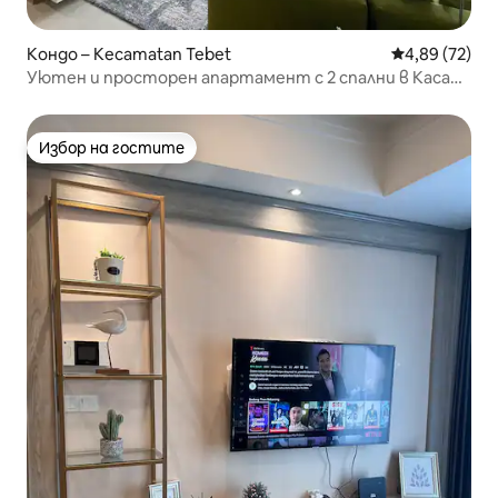
Кондо – Kecamatan Tebet
Средна оценк
4,89 (72)
Уютен и просторен апартамент с 2 спални в Каса
Гранде
Избор на гостите
Избор на гостите