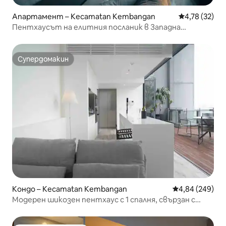
Апартамент – Kecamatan Kembangan
Средна оценк
4,78 (32)
Пентхаусът на елитния посланик в Западна
Джакарта, 3 спални
Супердомакин
Супердомакин
Кондо – Kecamatan Kembangan
Средна оценка
4,84 (249)
Модерен шикозен пентхаус с 1 спалня, свързан с
търговски център