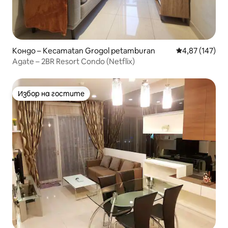
Кондо – Kecamatan Grogol petamburan
Средна оценка
4,87 (147)
Agate – 2BR Resort Condo (Netflix)
Избор на гостите
Избор на гостите