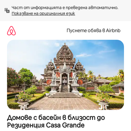
Пропускане
Част от информацията е преведена автоматично. 
към
Показване на оригиналния език
съдържанието
Пуснете обява в Airbnb
Домове с басейн в близост до
Резиденция Casa Grande