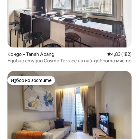
Кондо – Tanah Abang
Средна оценка
4,83 (182)
Удобно студио Cosmo Terrace на най-доброто място
Избор на гостите
Избор на гостите