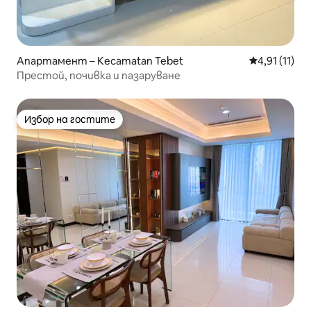
Апартамент – Kecamatan Tebet
Средна оцен
4,91 (11)
Престой, почивка и пазаруване
Избор на гостите
Избор на гостите