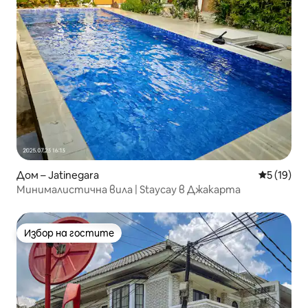
Дом – Jatinegara
Средна оц
5 (19)
Минималистична вила | Staycay в Джакарта
Избор на гостите
Избор на гостите