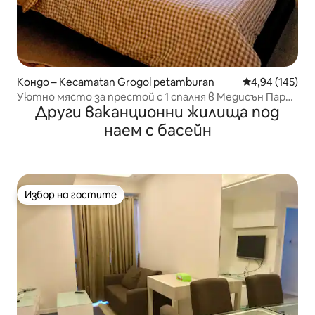
Кондо – Kecamatan Grogol petamburan
Средна оценка
4,94 (145)
Уютно място за престой с 1 спалня в Медисън Парк •
Други ваканционни жилища под
Централен търговски център
наем с басейн
Избор на гостите
Избор на гостите