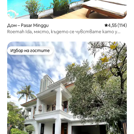
Дом – Pasar Minggu
Средна оценка
4,55 (114)
Roemah Ida, място, където се чувствате като у
дома си
Избор на гостите
Избор на гостите