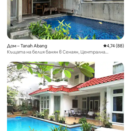
Дом – Tanah Abang
Средна оценк
4,74 (88)
Къщата на белия банян в Сенаян, Централна
Джакарта