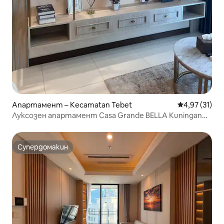
Апартамент – Kecamatan Tebet
Средна оценк
4,97 (31)
Луксозен апартамент Casa Grande BELLA Kuningan
Джакарта
Супердомакин
Супердомакин