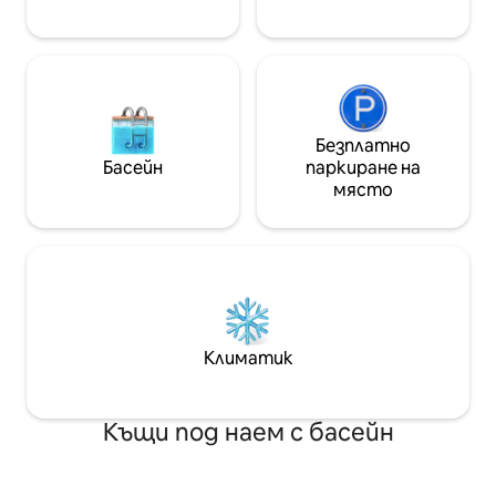
Насладете се на хубава гледка към
гостоприемно и
панорамата на града.
Безплатно
Басейн
паркиране на
място
Климатик
Къщи под наем с басейн