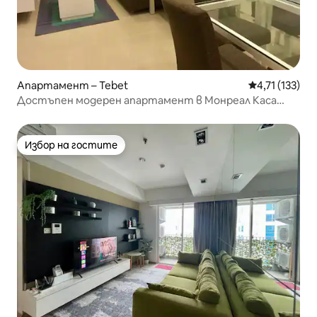
Апартамент – Tebet
Средна оценк
4,71 (133)
Достъпен модерен апартамент в Монреал Каса
Гранде
Избор на гостите
Избор на гостите