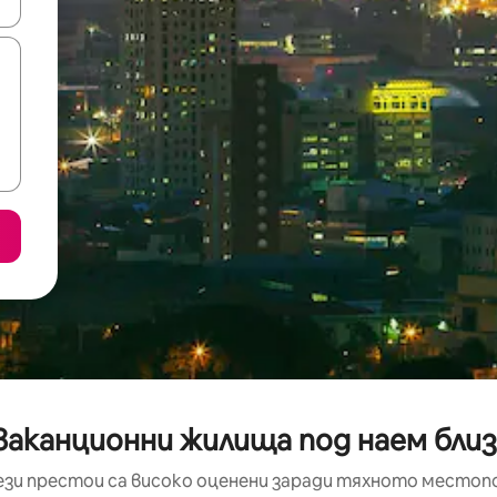
е клавишите със стрелки нагоре и надолу или навигирайте с д
аканционни жилища под наем близо
ези престои са високо оценени заради тяхното местоп