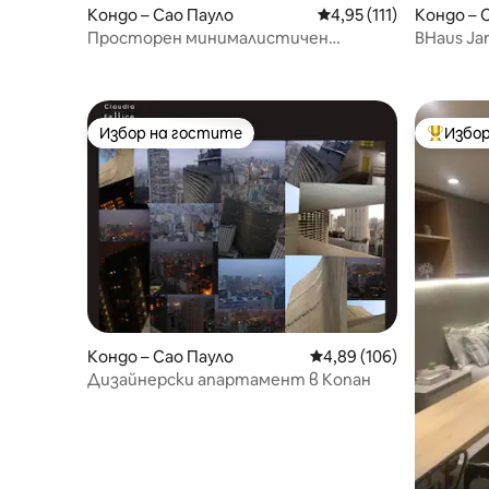
Кондо – Сао Пауло
Средна оценка: 4,95 о
4,95 (111)
Кондо – 
Просторен минималистичен
BHaus Jardins VN Melo Alve
апартамент в сърцето на Жардинс
| ma162
Избор на гостите
Избор
Избор на гостите
Най-поп
Кондо – Сао Пауло
Средна оценка: 4,89 о
4,89 (106)
Дизайнерски апартамент в Копан