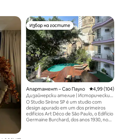
Апартам
Избор на гостите
Избор 
Избор на гостите
Избор 
Stay Alt
изглед
Estúdio 
arquitetu
Loft com
ar condic
completa,
uma belí
onde pode
e curtir uma
toda est
Апартамент – Сао Пауло
Средна оценка: 4,99 
4,99 (104)
Acesse o
Reserve 
Дизайнерски ателие | Исторически
Proporci
център | Сграда в стил ар деко
O Studio Sirène SP é um studio com
hospedag
design apurado em um dos primeiros
edifícios Art Déco de São Paulo, o Edifício
Germaine Burchard, dos anos 1930, no
coração do Centro Histórico. Luminoso e
composto. Um espaço para manhãs
lentas e noites suaves. Ar-condicionado,