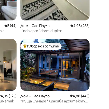
Средна оценка: 5 от 5, 44 отзива
5 (44)
Дом – Сао Пауло
Средна оценка: 4,95 
4,95 (233)
а с
Lindo apto 1dorm duplex.
Избор на гостите
тите
Най-популярен избор на гостите
редна оценка: 4,95 от 5, 125 отзива
4,95 (125)
Дом – Сао Пауло
Средна оценка: 4,88 
4,88 (443)
Климатик
*Къща Сумаре *Красива архитектура
*Комфорт и градини