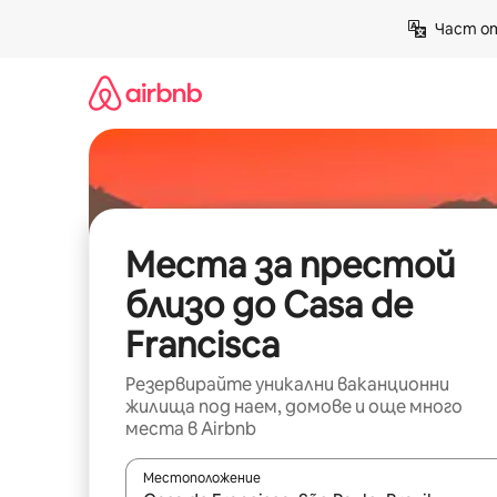
Пропускане
Част от
към
съдържанието
Места за престой
близо до Casa de
Francisca
Резервирайте уникални ваканционни
жилища под наем, домове и още много
места в Airbnb
Местоположение