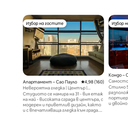
Избор на гостите
Избор 
Избор на гостите
Избор 
Кондо – 
Самосто
Апартамент – Сао Пауло
Средна оценка: 4,98 о
4,98 (160)
Страхотн
Стилно 
Невероятна гледка | Център |
Homes
разположе
Дизайнерско студио | 31-ви етаж
Студиото се намира на 31 - вия етаж
портиер.
на най - високата сграда в центъра, с
и двойно
модерен и приветлив дизайн, както
малка и 
и с впечатляваща гледка към града.
офис, ка
От прозореца можете да се
разтегат
възхитите на долината Анхангабау,
невероят
историческия център, антените на