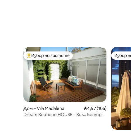
Избор на гостите
Избор 
Най-популярен избор на гостите
Избор 
Дом – Vila Madalena
Средна оценка: 4,97 о
4,97 (105)
Dream Boutique HOUSE – Вила Беатрис
– Сао Пауло