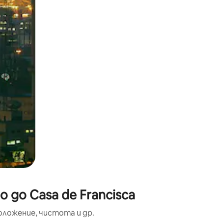
окосване или плъзгане.
 до Casa de Francisca
оложение, чистота и др.