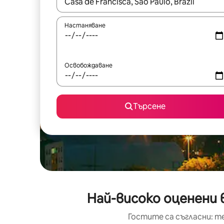
Когато резултатите се покажат, използвайт
Настаняване
Освобождаване
Търсене
Най-високо оценени в
Гостите са съгласни: т