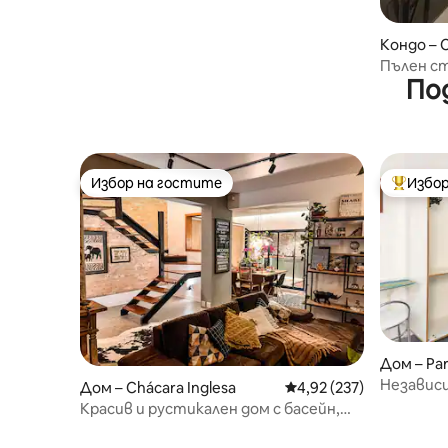
Кондо – 
Пълен ст
По
Caneca
Избор на гостите
Избор
Избор на гостите
Най-поп
Дом – Pa
Независи
Дом – Chácara Inglesa
Средна оценка: 4,92 о
4,92 (237)
SP
Красив и рустикален дом с басейн,
близо до всичко.