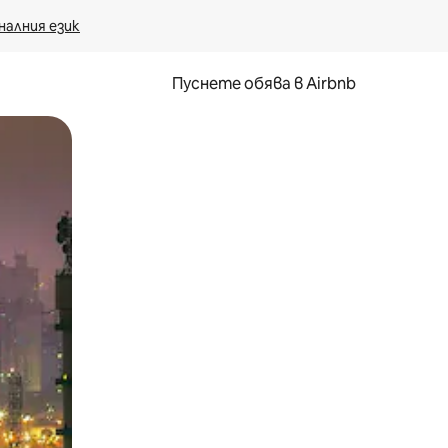
налния език
Пуснете обява в Airbnb