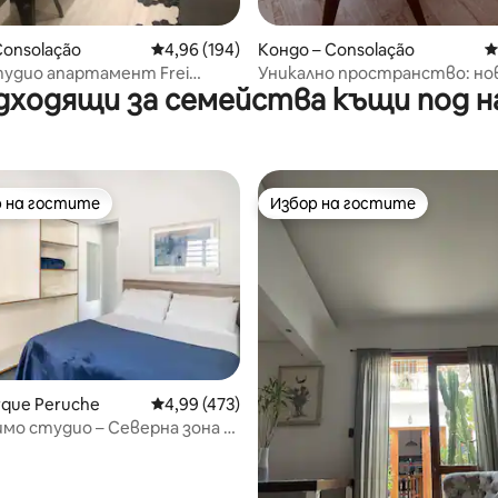
Consolação
Средна оценка: 4,96 от 5, 194 отзива
4,96 (194)
Кондо – Consolação
С
удио апартамент Frei
Уникално пространство: но
дходящи за семейства къщи под н
очарователно и технологич
красив изглед
 на гостите
Избор на гостите
улярен избор на гостите
Избор на гостите
rque Peruche
Средна оценка: 4,99 от 5, 473 отзива
4,99 (473)
мо студио – Северна зона –
т 5, 237 отзива