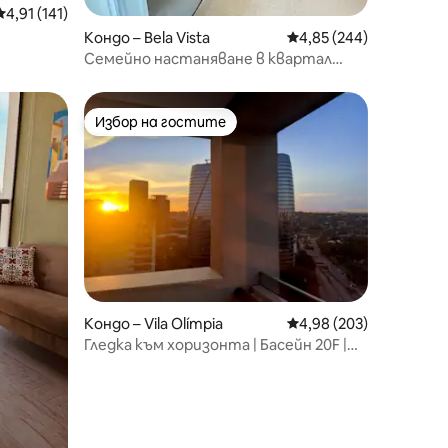
Средна оценка: 4,91 от 5, 141 отзива
4,91 (141)
Кондо – Bela Vista
Средна оценка: 4,85 
4,85 (244)
Семейно настаняване в квартал
„Бела Виста“
Избор на гостите
Избор на гостите
Кондо – Vila Olímpia
Средна оценка: 4,98 
4,98 (203)
Гледка към хоризонта | Басейн 20F |
Vila Olímpia – Itaim SP