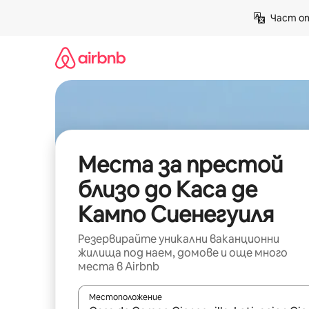
Пропускане
Част от
към
съдържанието
Места за престой
близо до Каса де
Кампо Сиенегуиля
Резервирайте уникални ваканционни
жилища под наем, домове и още много
места в Airbnb
Местоположение