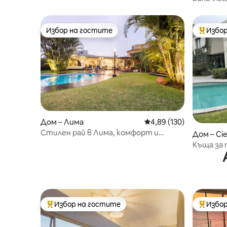
Избор на гостите
Избор
Избор на гостите
Най-поп
Дом – Лима
Средна оценка: 4,89 о
4,89 (130)
Стилен рай в Лима, комфорт и
Дом – Cie
страхотни удобства
Къща за 
Избор на гостите
Избор
Най-популярен избор на гостите
Най-поп