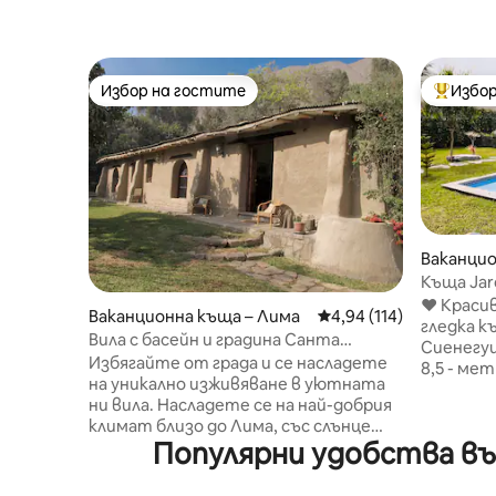
Избор на гостите
Избор
Избор на гостите
Най-поп
Ваканцио
guilla
Къща Jard
❤️ Краси
Ваканционна къща – Лима
Средна оценка: 4,94 о
4,94 (114)
гледка к
Вила с басейн и градина Санта
Сиенегуи
Еулалия
Избягайте от града и се насладете
8,5 - ме
на уникално изживяване в уютната
ленивцит
ни вила. Насладете се на най-добрия
не на пр
климат близо до Лима, със слънце
в тази п
Популярни удобства въ
през цялата година. Басейн, голяма
ще намер
градина, зона за скара и глинена
година. 
фурна. Намира се в жилищен блок
социални