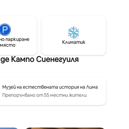
ма. За
(безплатно). Разполага с оборудвана
и,
кухня, зона за печене на скара,
 по
волейбол, фронтон, жаба и др. Всяка
ждат
стая има собствена баня.
няването
Разполагаме с Wi - Fi, кабелна
р и
телевизия и добър телефонен
анти.
сигнал. Директен контакт със
но паркиране
Климатик
чен Wi -
собственика.
 място
 де Кампо Сиенегуиля
Музей на естествената история на Лима
Препоръчвано от 55 местни жители