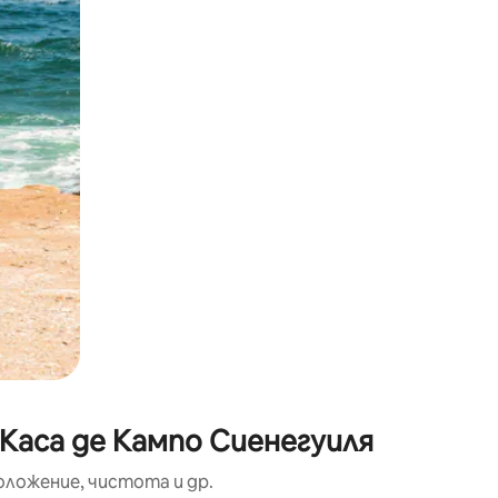
окосване или плъзгане.
Каса де Кампо Сиенегуиля
оложение, чистота и др.