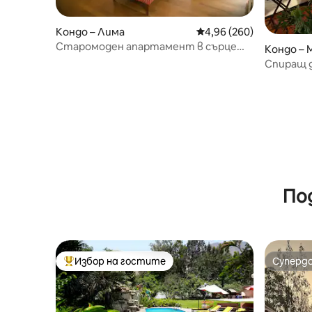
Кондо – Лима
Средна оценка: 4,96 о
4,96 (260)
Старомоден апартамент в сърцето
Кондо – M
на Баранко
Спиращ д
гледки к
По
Избор на гостите
Суперд
Най-популярен избор на гостите
Суперд