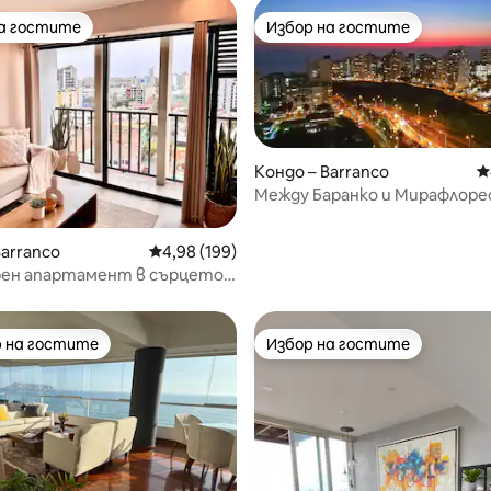
на гостите
Избор на гостите
на гостите
Избор на гостите
Кондо – Barranco
С
Между Баранко и Мирафлоре
т 5, 110 отзива
Barranco
Средна оценка: 4,98 от 5, 199 отзива
4,98 (199)
ен апартамент в сърцето
ко
 на гостите
Избор на гостите
улярен избор на гостите
Избор на гостите