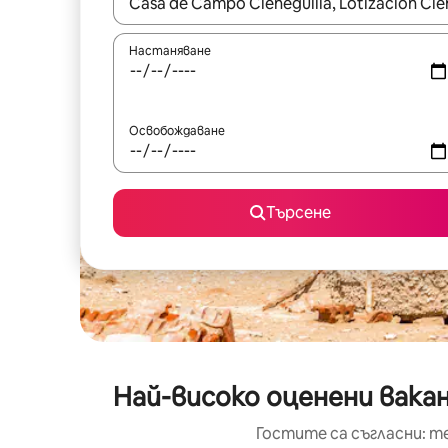
Когато резултатите се покажат, използвайт
Настаняване
Освобождаване
Търсене
Най-високо оценени вака
Гостите са съгласни: т