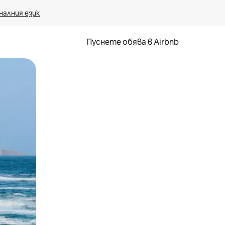
налния език
Пуснете обява в Airbnb