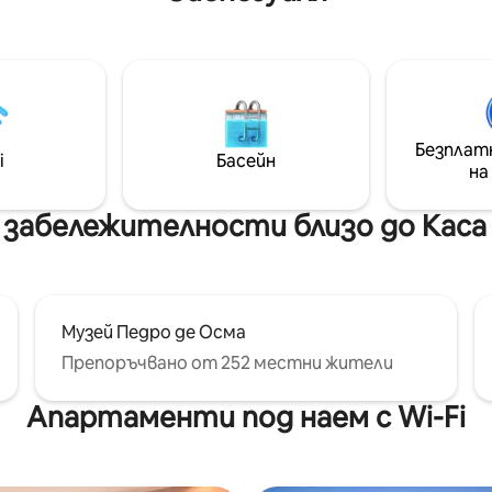
километра от столицата Ли
а с модерна професионална
да стигнете до плажа Бикин
ъв всекидневната се вижда
трябва само да се спуснете
исочина с гигантски
стълбите, които ви отве
и. През нощта можете да
директно до пясъка. Наста
е камината, придружена от
е в близост до местния паза
но.
различни магазини и рестор
Безплат
i
Басейн
Също така предлагаме безжи
на
Fi и Netflix.
 забележителности близо до Каса
Музей Педро де Осма
Препоръчвано от 252 местни жители
Апартаменти под наем с Wi-Fi