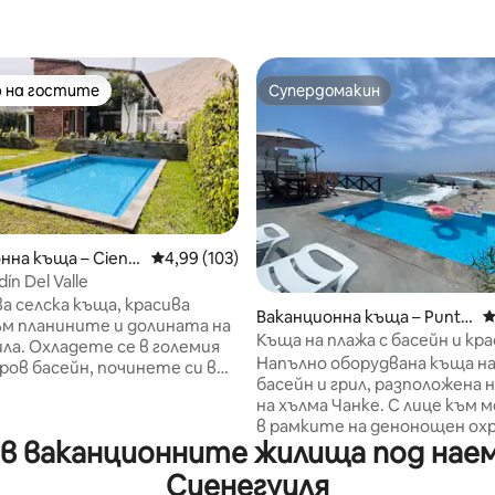
 на гостите
Супердомакин
улярен избор на гостите
Супердомакин
нна къща – Ciene
Средна оценка: 4,99 от 5, 103 отзива
4,99 (103)
ín Del Valle
ва селска къща, красива
т 5, 114 отзива
Ваканционна къща – Punta
С
ъм планините и долината на
Negra
Къща на плажа с басейн и кр
ла. Охладете се в големия
изглед към морето
Напълно оборудвана къща на
тров басейн, починете си в
басейн и грил, разположена 
е, на шезлонгите или защо
на хълма Чанке. С лице към 
охладната морава под дърво
в рамките на денонощен ох
росторна градина, където
в ваканционните жилища под наем 
апартамент, къщата се гор
ите слънце през цялата
една от най - добрите гледк
Градината разполага със
Сиенегуиля
Тихия океан и е само на няко
 и релаксиращи зони.