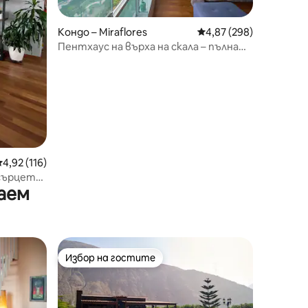
Кондо – Miraflores
Средна оценка: 4,87 
4,87 (298)
Пентхаус на върха на скала – пълна
180-градусова гледка към океана
редна оценка: 4,92 от 5, 116 отзива
4,92 (116)
сърцето
аем
Избор на гостите
Избор на гостите