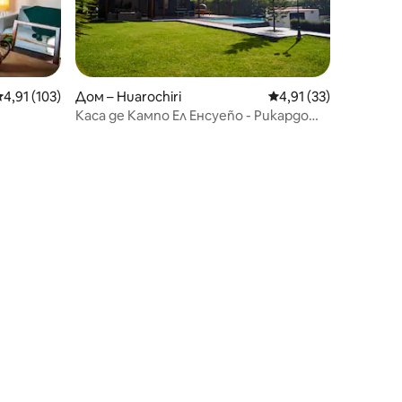
редна оценка: 4,91 от 5, 103 отзива
4,91 (103)
Дом – Huarochiri
Средна оценка: 4,91
4,91 (33)
Каса де Кампо Ел Енсуеño - Рикардо
Палма