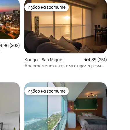
Избор на гостите
Избор на гостите
редна оценка: 4,96 от 5, 302 отзива
4,96 (302)
с!
Кондо – San Miguel
Средна оценка: 4,89 
4,89 (251)
Апартамент на ъгъла с изглед към
морето на 180°!
Избор на гостите
Избор на гостите