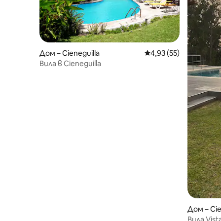
Дом – Cieneguilla
Средна оценка: 4,93 
4,93 (55)
Вила в Cieneguilla
Дом – Cie
Вила Vist