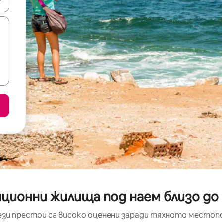
е клавишите със стрелки нагоре и надолу или навигирайте с д
нционни жилища под наем близо до 
ези престои са високо оценени заради тяхното местоп