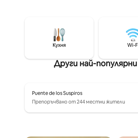
само с 5 независими къщи. Удобни и
Разполаг
проветриви помещения. Напълно
кухня. В
оборудвана кухня. Телевизор и
двойна в
високоскоростен Wi-Fi. Частен
прозорц
паркинг, приятелски настроен към
запалит
домашните любимци. Идеално за
добро ви
семейства, двойки или малки групи,
Кухня
Wi-F
които търсят спокойствие и
тишина. Отпуснете се в
провинцията!
Други най-популярни
Puente de los Suspiros
Препоръчвано от 244 местни жители