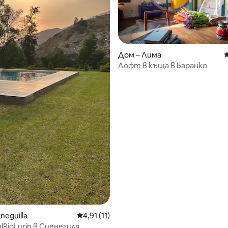
от 5, 55 отзива
Дом – Лима
С
Лофт в къща в Баранко
neguilla
Средна оценка: 4,91 от 5, 11 отзива
4,91 (11)
alRioLurin в Сиенегиля