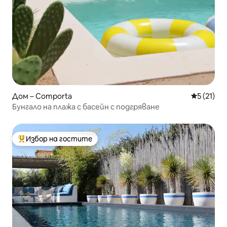
Дом – Comporta
Средна оц
5 (21)
Бунгало на плажа с басейн с подгряване
Избор на гостите
Най-популярен избор на гостите