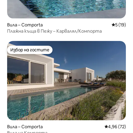
Вила – Comporta
Средна оц
5 (19)
Плажна къща в Пежу – Карвалял/Компорта
Избор на гостите
Избор на гостите
Вила – Comporta
Средна оценк
4,96 (72)
Вила на Компорта