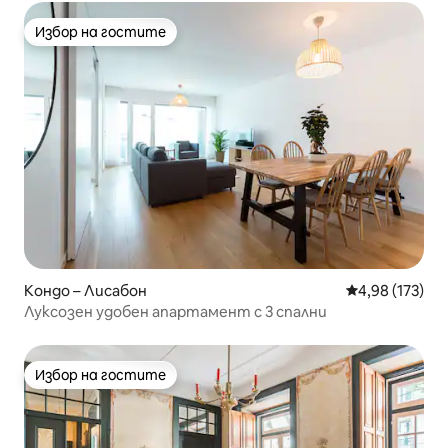
Избор на гостите
Избор на гостите
Кондо – Лисабон
Средна оценка
4,98 (173)
Луксозен удобен апартамент с 3 спални
Избор на гостите
Избор на гостите