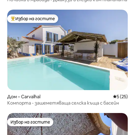
Избор на гостите
Най-популярен избор на гостите
Дом – Carvalhal
Средна оц
5 (25)
Компорта - зашеметяваща селска къща с басейн
Избор на гостите
Избор на гостите