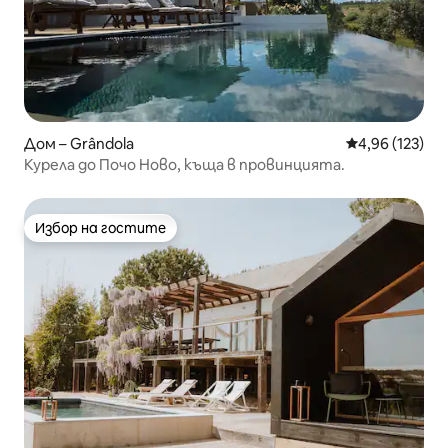
Дом – Grândola
Средна оценка
4,96 (123)
Курела до Почо Ново, къща в провинцията.
Избор на гостите
Избор на гостите