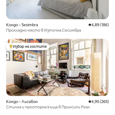
Кондо – Sesimbra
Средна оценка
4,89 (186)
Прохладно място в Източна Сесимбра
Избор на гостите
Най-популярен избор на гостите
Кондо – Лисабон
Средна оценка
4,95 (265)
Стилна и просторна къща в Принсипи Реал