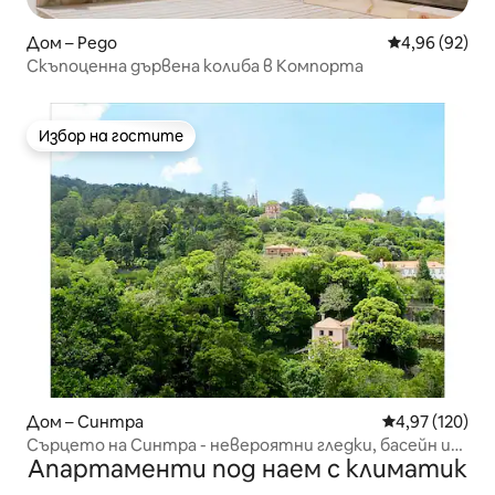
Дом – Pego
Средна оценк
4,96 (92)
Скъпоценна дървена колиба в Компорта
Избор на гостите
Избор на гостите
Дом – Синтра
Средна оценка
4,97 (120)
Сърцето на Синтра - невероятни гледки, басейн и
Апартаменти под наем с климатик
градина