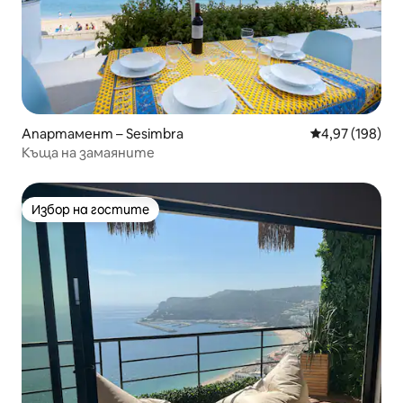
Апартамент – Sesimbra
Средна оценка
4,97 (198)
Къща на замаяните
Избор на гостите
Избор на гостите