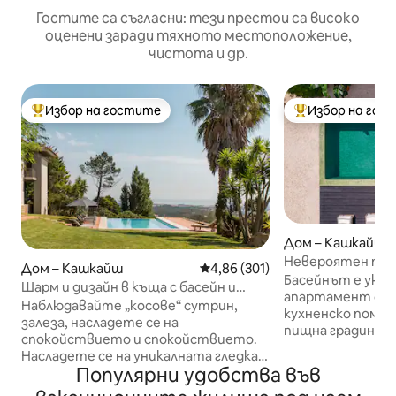
Гостите са съгласни: тези престои са високо
оценени заради тяхното местоположение,
чистота и др.
Избор на гостите
Избор на гос
Най-популярен избор на гостите
Най-популярен 
Дом – Кашкайш
Невероятен пав
Дом – Кашкайш
Средна оценка: 4,86 от 5, 301
4,86 (301)
басейн с подгря
Басейнът е уюте
Шарм и дизайн в къща с басейн и
апартамент с д
великоледен изглед към морето и
Наблюдавайте „косове“ сутрин,
кухненско помещ
планината
залеза, насладете се на
пищна градина и
спокойствието и спокойствието.
за весела и рел
Насладете се на уникалната гледка
почивка. Насроче
Популярни удобства във
към морето и планината от
стандарт с прос
частния салон, инфинити басейна,