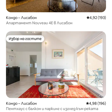
Кондо – Лисабон
Средна оценка
4,92 (193)
Апартамент Nouveau 4E в Лисабон
Избор на гостите
Избор на гостите
Кондо – Лисабон
Средна оценка
4,98 (196)
Пентхаус с балкон и паркинг с изглед към реката