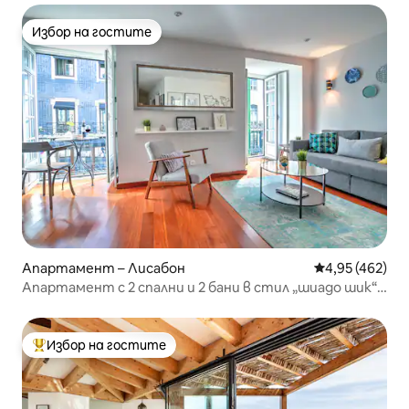
Избор на гостите
Избор на гостите
Апартамент – Лисабон
Средна оценка
4,95 (462)
Апартамент с 2 спални и 2 бани в стил „шиадо шик“,
топ местоположение
Избор на гостите
Най-популярен избор на гостите