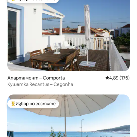
Най-популярен избор на гостите
Апартамент – Comporta
Средна оценка
4,89 (176)
Кушетка Recantus – Cegonha
Избор на гостите
Най-популярен избор на гостите