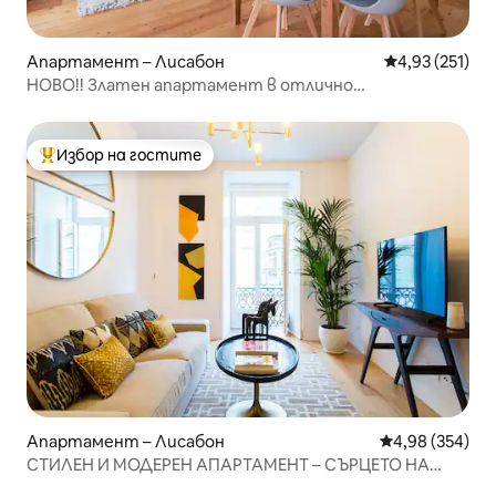
Апартамент – Лисабон
Средна оценка
4,93 (251)
НОВО!! Златен апартамент в отлично
местоположение - 2 спални, 2 бани, климатик,
асансьор
Избор на гостите
Най-популярен избор на гостите
Апартамент – Лисабон
Средна оценка
4,98 (354)
СТИЛЕН И МОДЕРЕН АПАРТАМЕНТ – СЪРЦЕТО НА
БАЙША