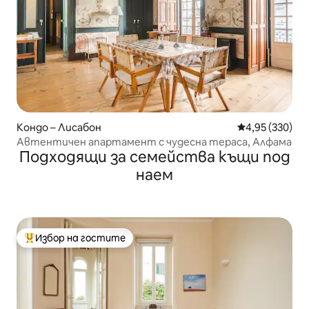
Кондо – Лисабон
Средна оценка
4,95 (330)
Автентичен апартамент с чудесна тераса, Алфама
Подходящи за семейства къщи под
наем
Избор на гостите
Най-популярен избор на гостите