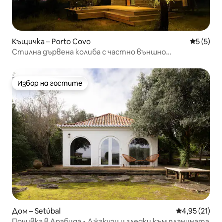
Къщичка – Porto Covo
Средна о
5 (5)
Стилна дървена колиба с частно външно
пространство за отдих
Избор на гостите
Избор на гостите
Дом – Setúbal
Средна оценк
4,95 (21)
Почивка в Арабида • Джакузи и гледки към планината