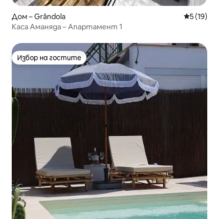
Дом – Grândola
Средна оц
5 (19)
Каса Аманяда – Апартамент 1
Избор на гостите
Избор на гостите