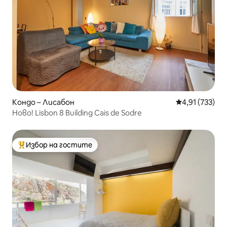
Кондо – Лисабон
Средна оценка
4,91 (733)
Ново! Lisbon 8 Building Cais de Sodre
Избор на гостите
Най-популярен избор на гостите