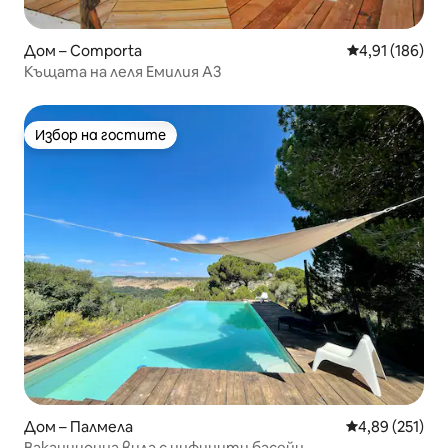
Дом – Comporta
Средна оценка
4,91 (186)
Къщата на леля Емилия A3
Избор на гостите
Избор на гостите
Дом – Палмела
Средна оценка
4,89 (251)
Ваканционна вила с инфинити басейн