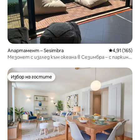
Апартамент – Sesimbra
Средна оценка
4,91 (165)
Мезонет с изглед към океана в Сезимбра – с паркинг
в центъра
Избор на гостите
Избор на гостите