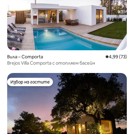
Вила – Comporta
Средна оценк
4,99 (73)
Brejos Villa Comporta с отопляем басейн
Избор на гостите
Избор на гостите