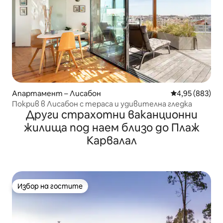
Апартамент – Лисабон
Средна оценка
4,95 (883)
Покрив в Лисабон с тераса и удивителна гледка
Други страхотни ваканционни
жилища под наем близо до Плаж
Карвалал
Избор на гостите
Избор на гостите