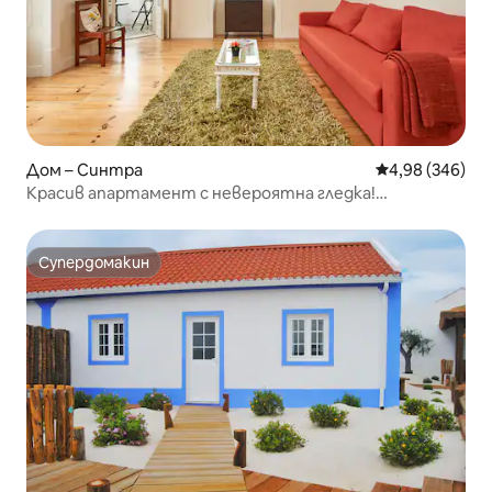
Дом – Синтра
Средна оценка
4,98 (346)
Красив апартамент с невероятна гледка!
Безплатно паркиране
Супердомакин
Супердомакин