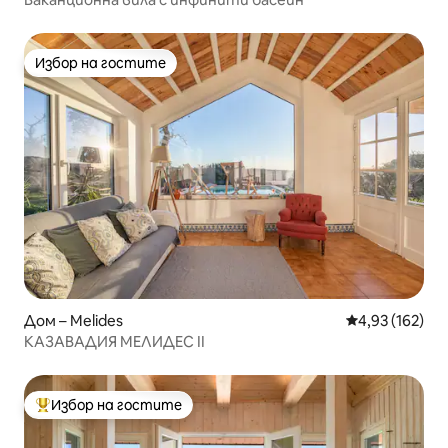
Избор на гостите
Избор на гостите
Дом – Melides
Средна оценка
4,93 (162)
КАЗАВАДИЯ МЕЛИДЕС II
Избор на гостите
Най-популярен избор на гостите