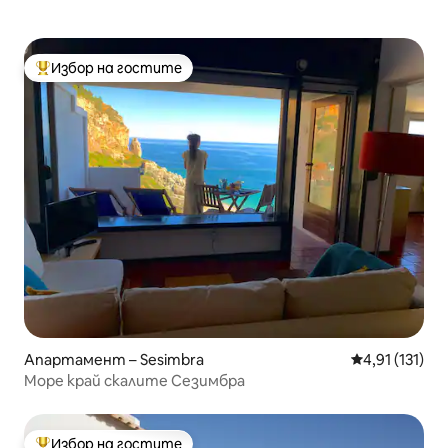
Избор на гостите
Най-популярен избор на гостите
Апартамент – Sesimbra
Средна оценк
4,91 (131)
Море край скалите Сезимбра
Избор на гостите