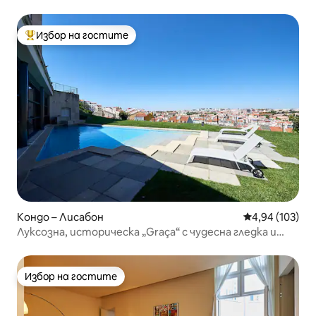
Избор на гостите
Най-популярен избор на гостите
Кондо – Лисабон
Средна оценка
4,94 (103)
Луксозна, историческа „Graça“ с чудесна гледка и
басейн
Избор на гостите
Избор на гостите