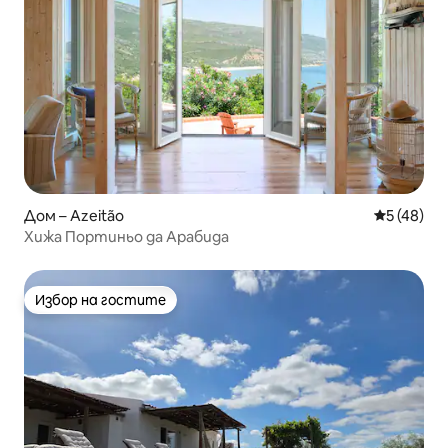
Дом – Azeitão
Средна оц
5 (48)
Хижа Портиньо да Арабида
Избор на гостите
Избор на гостите