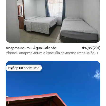
Апартамент – Agua Caliente
Средна оценка
4,85 (291)
Уютен апартамент с красива самостоятелна баня
Избор на гостите
Избор на гостите