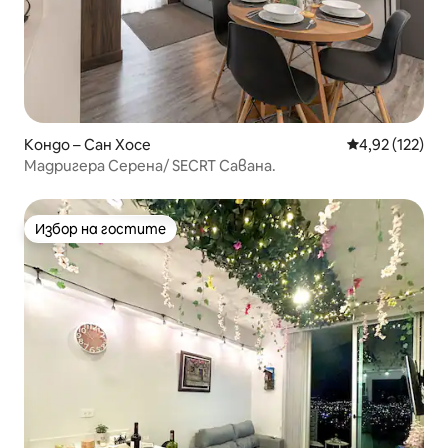
Кондо – Сан Хосе
Средна оценка
4,92 (122)
Мадригера Серена/ SECRT Савана.
Избор на гостите
Избор на гостите