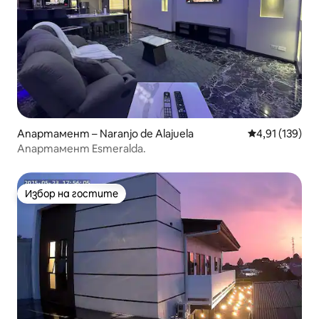
Апартамент – Naranjo de Alajuela
Средна оценка
4,91 (139)
Апартамент Esmeralda.
Избор на гостите
Избор на гостите