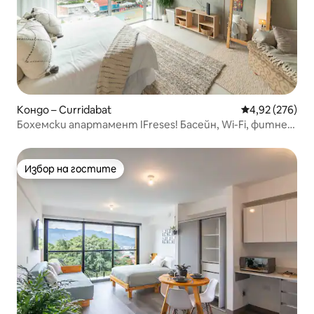
Кондо – Curridabat
Средна оценка
4,92 (276)
Бохемски апартамент IFreses! Басейн, Wi-Fi, фитнес
зала
Избор на гостите
Избор на гостите