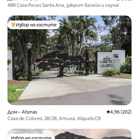
4BR Casa Peces Santa Ana, закрит басейн и сауна!
Избор на гостите
Най-популярен избор на гостите
Дом – Atenas
Средна оценка
4,96 (202)
Casa de Colores, 2B/2B, Атина, Alajuela CR
Избор на гостите