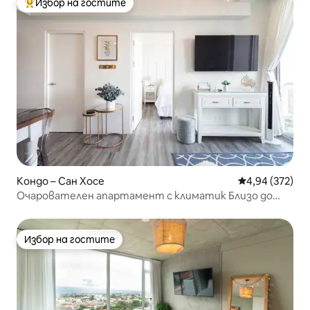
Избор на гостите
Най-популярен избор на гостите
Кондо – Сан Хосе
Средна оценка
4,94 (372)
Очарователен апартамент с климатик Близо до
международното летище
Избор на гостите
Избор на гостите