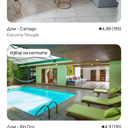
Дом – Cartago
Средна оценка
4,98 (195)
Касита Телире
Избор на гостите
Избор на гостите
Дом – Río Oro
Средна оценк
4,9 (135)