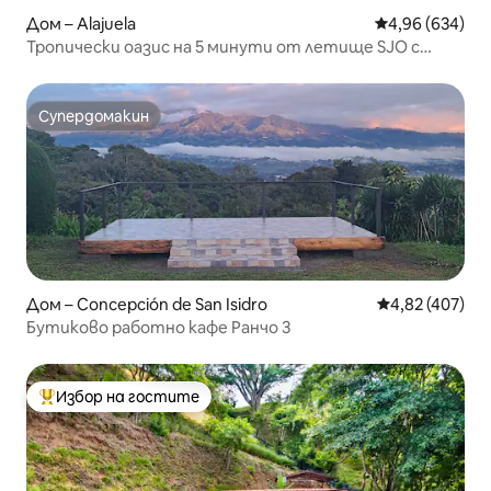
Дом – Alajuela
Средна оценка
4,96 (634)
Тропически оазис на 5 минути от летище SJO с
уютна веранда
Супердомакин
Супердомакин
Дом – Concepción de San Isidro
Средна оценка
4,82 (407)
Бутиково работно кафе Ранчо 3
Избор на гостите
Най-популярен избор на гостите