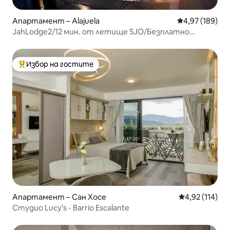
Апартамент – Alajuela
Средна оценка
4,97 (189)
JahLodge2/12 мин. от летище SJO/Безплатно
паркиране - самостоятелно настаняване
Избор на гостите
Най-популярен избор на гостите
Апартамент – Сан Хосе
Средна оценка
4,92 (114)
Студио Lucy's - Barrio Escalante