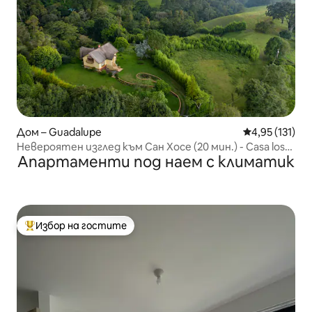
Дом – Guadalupe
Средна оценка
4,95 (131)
Невероятен изглед към Сан Хосе (20 мин.) - Casa los
Апартаменти под наем с климатик
Cielos
Избор на гостите
Най-популярен избор на гостите