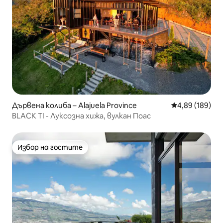
Дървена колиба – Alajuela Province
Средна оценка
4,89 (189)
BLACK TI - Луксозна хижа, вулкан Поас
Избор на гостите
Избор на гостите