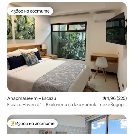
Избор на гостите
Избор на гостите
Апартамент – Escazu
Средна оценка
4,96 (225)
Escazú Haven #1 – Включени са климатик, телевизор,
Wi-Fi и паркинг.
Избор на гостите
Най-популярен избор на гостите