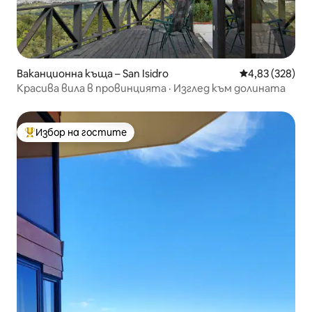
Ваканционна къща – San Isidro
Средна оценка
4,83 (328)
Красива вила в провинцията · Изглед към долината
Избор на гостите
Най-популярен избор на гостите