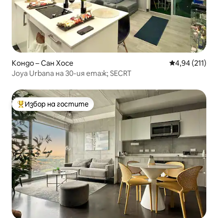
Кондо – Сан Хосе
Средна оценка
4,94 (211)
Joya Urbana на 30-ия етаж; SECRT
Избор на гостите
Най-популярен избор на гостите