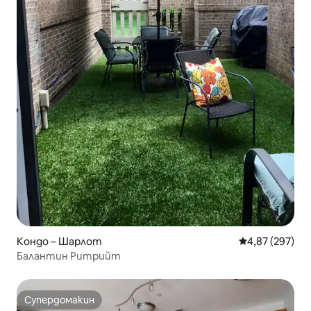
Кондо – Шарлот
Средна оценка
4,87 (297)
Балантин Ритрийт
Супердомакин
Супердомакин