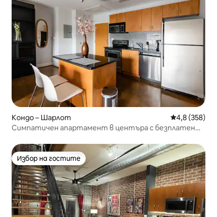
Кондо – Шарлот
Средна оценк
4,8 (358)
Симпатичен апартамент в центъра с безплатен
паркинг
Избор на гостите
Избор на гостите