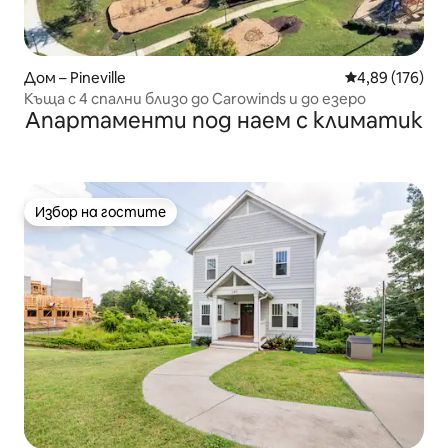
Дом – Pineville
Средна оценка
4,89 (176)
Къща с 4 спални близо до Carowinds и до езеро
Апартаменти под наем с климатик
Избор на гостите
Избор на гостите