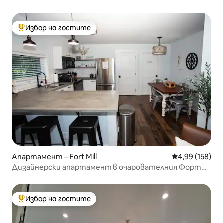
Избор на гостите
Най-популярен избор на гостите
Апартамент – Fort Mill
Средна оценка
4,99 (158)
Дизайнерски апартамент в очарователния Форт
Мил с Netflix
Избор на гостите
Най-популярен избор на гостите