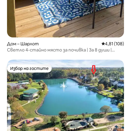
Дом – Шарлот
Средна оценка
4,81 (108)
Светло 4-стайно място за почивка | За 8 души |
10 минути до центъра
Избор на гостите
Избор на гостите