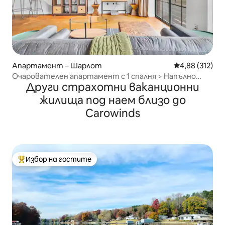
Апартамент – Шарлот
Средна оценка
4,88 (312)
Очарователен апартамент с 1 спалня > Напълно
Други страхотни ваканционни
оборудвана кухня > Живот в центъра
жилища под наем близо до
Carowinds
Избор на гостите
Най-популярен избор на гостите