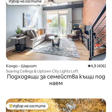
Избор на гостите
Избор на гостите
Кондо – Шарлот
Средна оценк
4,9 (406)
Soaring Ceilings & Uptown City Lights Loft
Подходящи за семейства къщи под
наем
Избор на гостите
Най-популярен избор на гостите