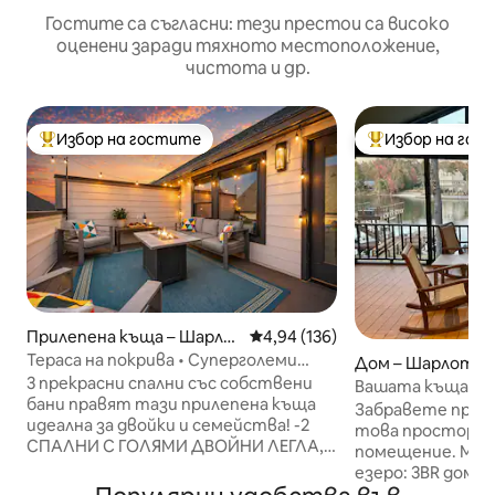
Гостите са съгласни: тези престои са високо
оценени заради тяхното местоположение,
чистота и др.
Избор на гостите
Избор на гос
Най-популярен избор на гостите
Най-популярен 
Прилепена къща – Шарло
Средна оценка: 4,94 от 5, 136
4,94 (136)
т
Тераса на покрива • Суперголеми
Дом – Шарлот
двойни легла • Близо до леко метро и
3 прекрасни спални със собствени
Вашата къща кр
Лос Анджелис Стейт (LoSo)
бани правят тази прилепена къща
очаква!
Забравете прит
идеална за двойки и семейства! -2
това просторно
СПАЛНИ С ГОЛЯМИ ДВОЙНИ ЛЕГЛА, 1
помещение. Място за отдих край
спалня с голямо двойно легло с
езеро: 3BR дом с
телевизори - Напълно оборудвана
док, барбекю и