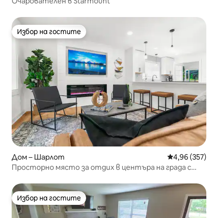
Очарователен в Starmount
Избор на гостите
Избор на гостите
Дом – Шарлот
Средна оценка
4,96 (357)
Просторно място за отдих в центъра на града с
джакузи
Избор на гостите
Избор на гостите