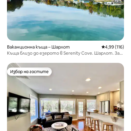
Ваканционна къща – Шарлот
Средна оценка
4,99 (116)
Къща близо до езерото в Serenity Cove. Шарлот. За
8 души.
Избор на гостите
Избор на гостите