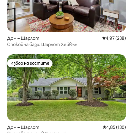
Дом – Шарлот
Средна оценка
4,97 (238)
Спокойна база: Шарлот Хейвън
Избор на гостите
Избор на гостите
Дом – Шарлот
Средна оценка
4,85 (130)