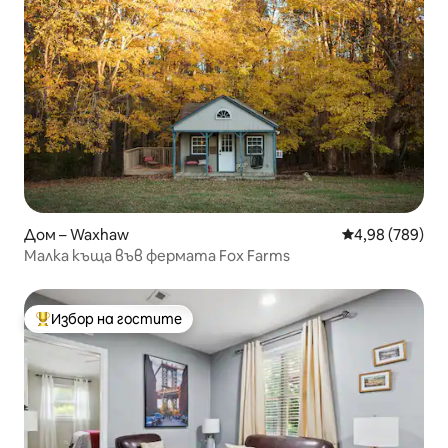
Дом – Waxhaw
Средна оценка
4,98 (789)
Малка къща във фермата Fox Farms
Избор на гостите
Най-популярен избор на гостите