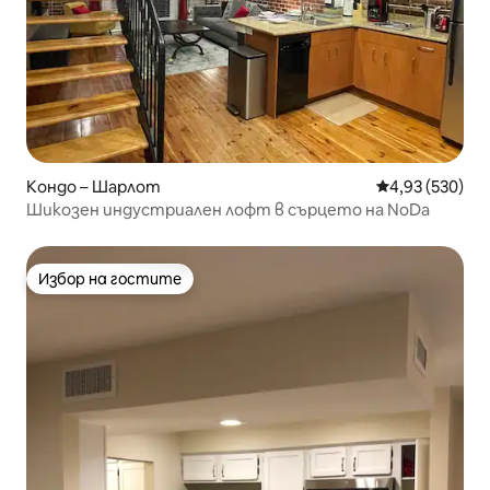
Кондо – Шарлот
Средна оценка
4,93 (530)
Шикозен индустриален лофт в сърцето на NoDa
Избор на гостите
Избор на гостите