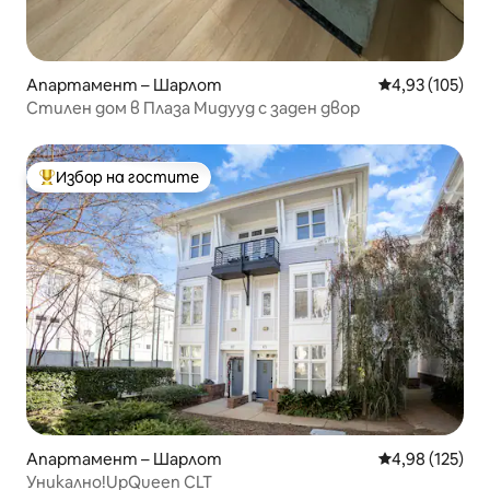
Апартамент – Шарлот
Средна оценка
4,93 (105)
Стилен дом в Плаза Мидууд с заден двор
Избор на гостите
Най-популярен избор на гостите
Апартамент – Шарлот
Средна оценка
4,98 (125)
Уникално!UpQueen CLT