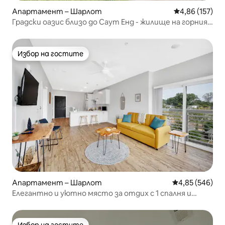
Апартамент – Шарлот
Средна оценка
4,86 (157)
Градски оазис близо до Саут Енд - жилище на горния
етаж
Избор на гостите
Избор на гостите
Апартамент – Шарлот
Средна оценка
4,85 (546)
Елегантно и уютно място за отдих с 1 спалня и
суперголямо двойно легло в Plaza