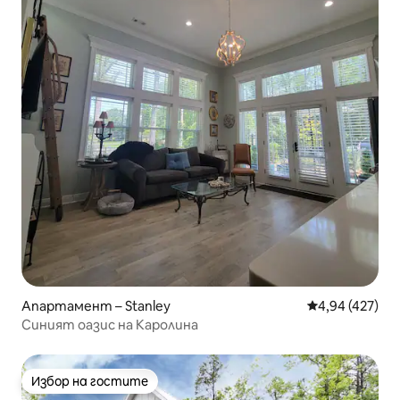
Апартамент – Stanley
Средна оценка
4,94 (427)
Синият оазис на Каролина
Избор на гостите
Избор на гостите