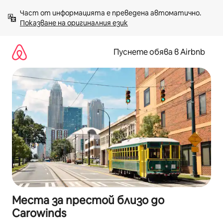
Пропускане
Част от информацията е преведена автоматично. 
към
Показване на оригиналния език
съдържанието
Пуснете обява в Airbnb
Места за престой близо до
Carowinds