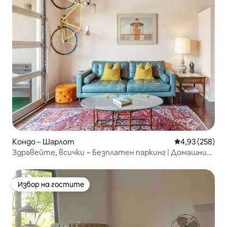
Кондо – Шарлот
Средна оценка
4,93 (258)
Здравейте, всички ~ Безплатен паркинг | Домашни
любимци | Plaza Midwood
Избор на гостите
Избор на гостите