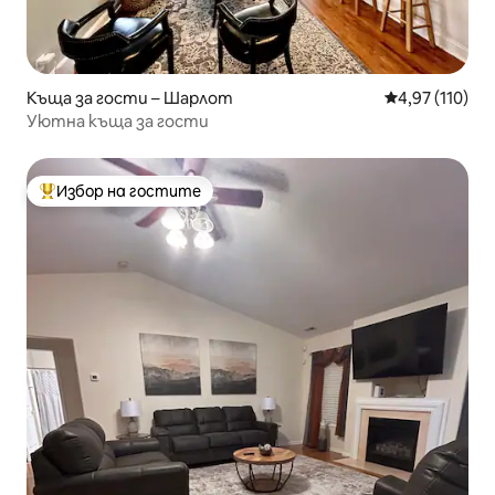
Къща за гости – Шарлот
Средна оценка
4,97 (110)
Уютна къща за гости
Избор на гостите
Най-популярен избор на гостите