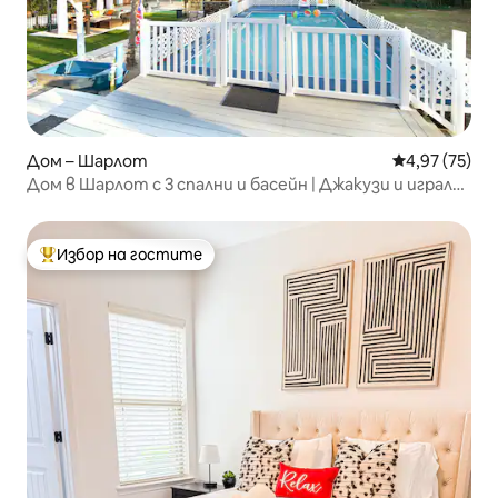
Дом – Шарлот
Средна оценк
4,97 (75)
Дом в Шарлот с 3 спални и басейн | Джакузи и игрална
зала
Избор на гостите
Най-популярен избор на гостите