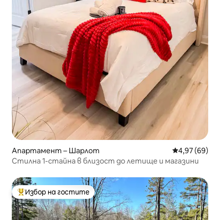
Апартамент – Шарлот
Средна оценк
4,97 (69)
Стилна 1-стайна в близост до летище и магазини
Избор на гостите
Най-популярен избор на гостите