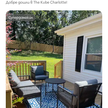
Добре дошли в The Kube Charlotte!
Супердомакин
Супердомакин