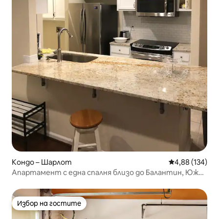
Кондо – Шарлот
Средна оценка
4,88 (134)
Апартамент с една спалня близо до Балантин, Южен
Шарлот
Избор на гостите
Избор на гостите