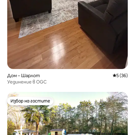
Дом – Шарлот
Средна оц
5 (36)
Уединение в OGC
Избор на гостите
Избор на гостите