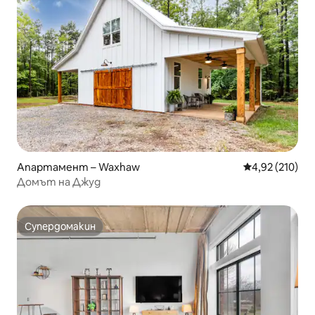
Апартамент – Waxhaw
Средна оценка
4,92 (210)
Домът на Джуд
Супердомакин
Супердомакин