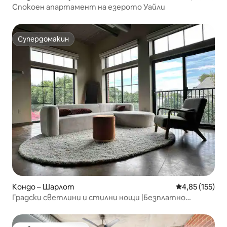
Спокоен апартамент на езерото Уайли
Супердомакин
Супердомакин
Кондо – Шарлот
Средна оценка
4,85 (155)
Градски светлини и стилни нощи |Безплатно
паркиране |Чисто