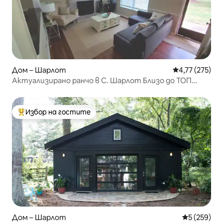
Дом – Шарлот
Средна оценка
4,77 (275)
Актуализирано ранчо в С. Шарлот Близо до ТОП
ГОЛФ!
Избор на гостите
Най-популярен избор на гостите
Дом – Шарлот
Средна оце
5 (259)