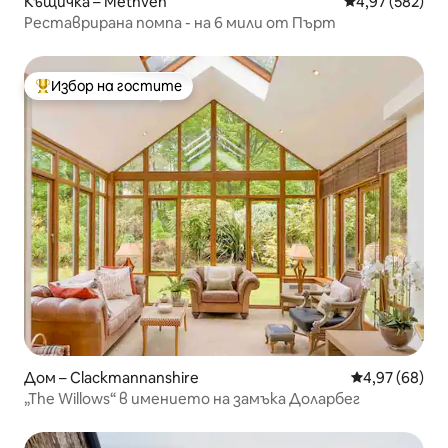
Къщичка – Methven
Средна оценка
4,97 (582)
Реставрирана помпа - на 6 мили от Пърт
Избор на гостите
Най-популярен избор на гостите
Дом – Clackmannanshire
Средна оценк
4,97 (68)
„The Willows“ в имението на замъка Доларбег