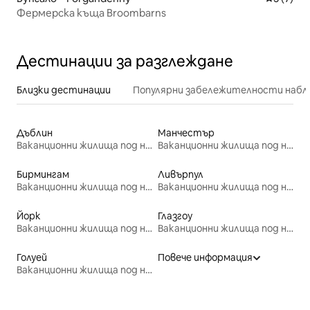
Фермерска къща Broombarns
Дестинации за разглеждане
Близки дестинации
Популярни забележителности набл
Дъблин
Манчестър
Ваканционни жилища под наем
Ваканционни жилища под наем
Бирмингам
Ливърпул
Ваканционни жилища под наем
Ваканционни жилища под наем
Йорк
Глазгоу
Ваканционни жилища под наем
Ваканционни жилища под наем
Голуей
Повече информация
Ваканционни жилища под наем