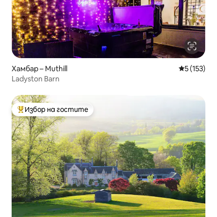
Хамбар – Muthill
Средна оце
5 (153)
Ladyston Barn
Избор на гостите
Най-популярен избор на гостите