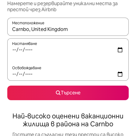
Намерете и резервирайте уникални места за
престой чрез Airbnb
Местоположение
Когато резултатите се покажат, използвайте клавишите 
Настаняване
Освобождаване
Търсене
Най-високо оценени ваканционни
жилища в района на Carnbo
Гостите са съгласни: тези престои са високо