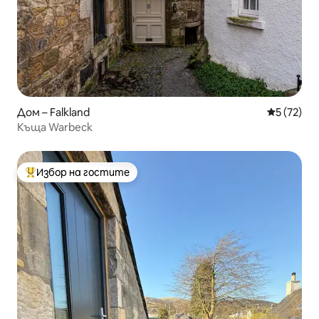
Дом – Falkland
Средна оц
5 (72)
Къща Warbeck
Избор на гостите
Най-популярен избор на гостите