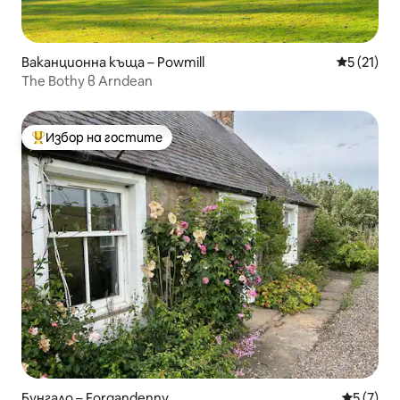
Ваканционна къща – Powmill
Средна оц
5 (21)
The Bothy в Arndean
Избор на гостите
Най-популярен избор на гостите
Бунгало – Forgandenny
Средна о
5 (7)