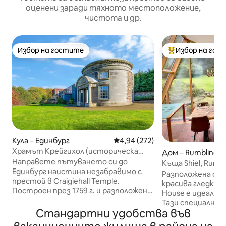
оценени заради тяхното местоположение,
чистота и др.
Избор на гостите
Избор на гос
Избор на гостите
Най-популярен 
Кула – Единбург
Средна оценка: 4,94 от 5, 272
4,94 (272)
Храмът Крейгихол (историческа
Дом – Rumbling B
сграда, построена през 1759 г.)
Направете пътуването си до
Къща Shiel, Rumbl
Единбург наистина незабравимо с
Разположена сред
престой в Craigiehall Temple.
красива гледка к
Построен през 1759 г. и разположен
House е идеално
на собствена земя в бивша част от
Тази специално 
имението Крейгихол, той е включен
Стандартни удобства във
построена от н
в списъка на сградите от степен А
за да осигури бя