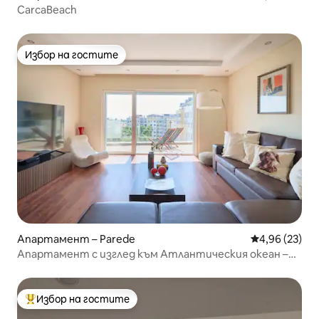
CarcaBeach
Избор на гостите
Избор на гостите
Апартамент – Parede
Средна оценк
4,96 (23)
Апартамент с изглед към Атлантическия океан –
Каркавелос
Избор на гостите
Най-популярен избор на гостите