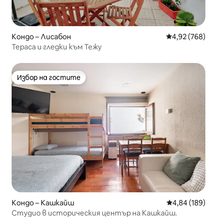
Кондо – Лисабон
Средна оценка
4,92 (768)
Тераса и гледки към Тежу
Избор на гостите
Избор на гостите
Кондо – Кашкайш
Средна оценка
4,84 (189)
Студио в историческия център на Кашкайш.