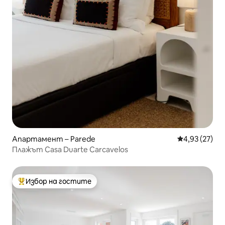
Апартамент – Parede
Средна оценк
4,93 (27)
Плажът Casa Duarte Carcavelos
Избор на гостите
Най-популярен избор на гостите