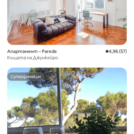
Апартамент – Parede
Средна оценк
4,96 (57)
Къщата на Джункейро
Супердомакин
Супердомакин