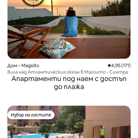
Дом – Magoito
Средна оценка
4,95 (171)
Вила над Атлантическия океан в Магоито - Синтра
Апартаменти под наем с достъп
до плажа
Избор на гостите
Избор на гостите