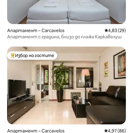
Апартамент – Carcavelos
Средна оценк
4,83 (29)
Апартамент с градина, близо до плажа Каркавелуш
Избор на гостите
Най-популярен избор на гостите
Апартамент – Carcavelos
Средна оценк
4,97 (86)