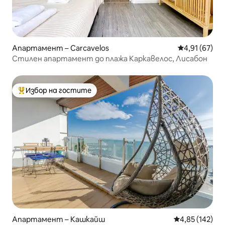
Апартамент – Carcavelos
Средна оценк
4,91 (67)
Стилен апартамент до плажа Каркавелос, Лисабон
Избор на гостите
Най-популярен избор на гостите
Апартамент – Кашкайш
Средна оценка
4,85 (142)