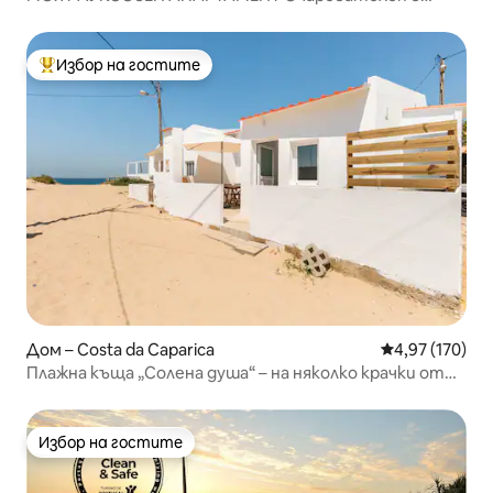
Кашкайш
Избор на гостите
Най-популярен избор на гостите
Дом – Costa da Caparica
Средна оценка
4,97 (170)
Плажна къща „Солена душа“ – на няколко крачки от
пясъка
Избор на гостите
Избор на гостите