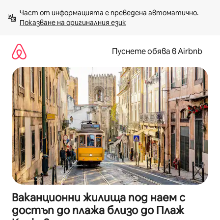
Пропускане
Част от информацията е преведена автоматично. 
към
Показване на оригиналния език
съдържанието
Пуснете обява в Airbnb
Ваканционни жилища под наем с
достъп до плажа близо до Плаж