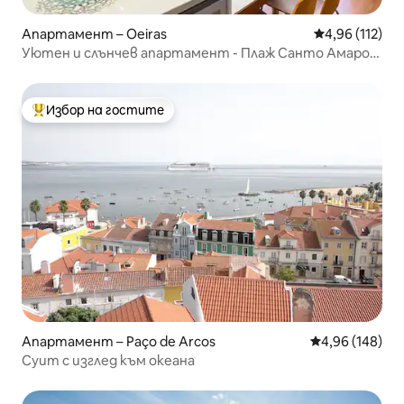
Апартамент – Oeiras
Средна оценка
4,96 (112)
Уютен и слънчев апартамент - Плаж Санто Амаро
Оейрас
Избор на гостите
Най-популярен избор на гостите
Апартамент – Paço de Arcos
Средна оценка
4,96 (148)
Суит с изглед към океана