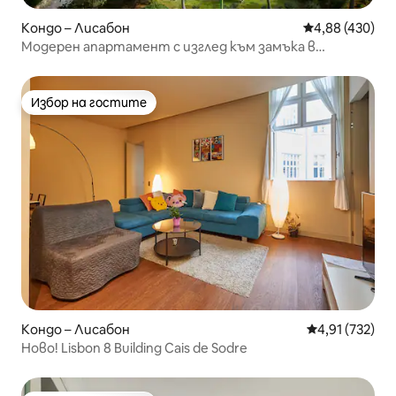
Кондо – Лисабон
Средна оценка
4,88 (430)
Модерен апартамент с изглед към замъка в
центъра
Избор на гостите
Избор на гостите
Кондо – Лисабон
Средна оценка
4,91 (732)
Ново! Lisbon 8 Building Cais de Sodre