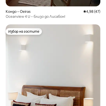
Кондо – Oeiras
Средна оценк
4,98 (47)
Oceanview 4 U – близо до Лисабон!
Избор на гостите
Избор на гостите