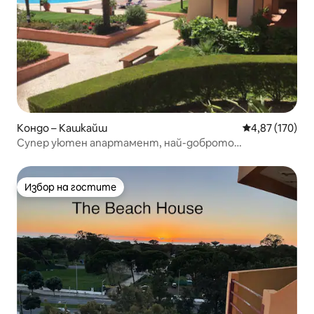
Кондо – Кашкайш
Средна оценка
4,87 (170)
Супер уютен апартамент, най-доброто
местоположение – Кашкайш
Избор на гостите
Избор на гостите