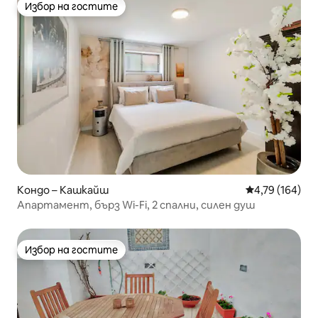
Избор на гостите
Избор на гостите
Кондо – Кашкайш
Средна оценка
4,79 (164)
Апартамент, бърз Wi-Fi, 2 спални, силен душ
Избор на гостите
Избор на гостите