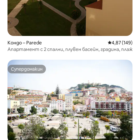
Кондо – Parede
Средна оценка
4,87 (149)
Апартамент с 2 спални, плувен басейн, градина, плаж
Супердомакин
Супердомакин