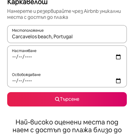
Каркавелош
Намерете и резервирайте чрез Airbnb уникални
места с достъп до плажа
Местоположение
Когато резултатите се покажат, използвайте клавишите 
Настаняване
Освобождаване
Търсене
Най-високо оценени места под
наем с достъп до плажа близо до