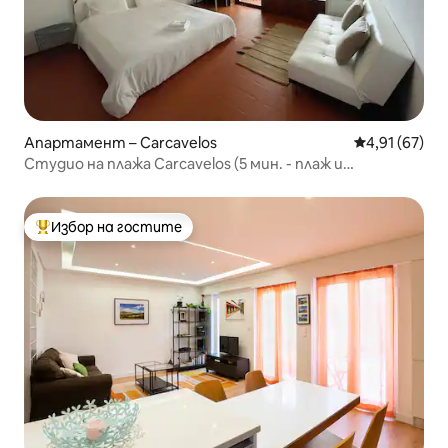
Апартамент – Carcavelos
Средна оценк
4,91 (67)
Студио на плажа Carcavelos (5 мин. - плаж и
университет NOVA)
Избор на гостите
Най-популярен избор на гостите