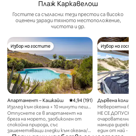
Плаж Каркавелош
Гостите са съгласни: тези престои са високо
оценени заради тяхното местоположение,
чистота и др.
Избор на гостите
Избор на гости
Избор на гостите
Избор на гости
Апартамент – Кашкайш
Средна оценка: 4,94 от 5, 19
4,94 (191)
Дървена колиба –
a Caparica
Изглед към океана + 10 минути пеша
Невероятна бяла
до плажа + спокойна природа
Капарика
Отпуснете се в апартамент на
НЕ СЕ ДОПУСКАТ П
брега на морето, заобиколен от
очарователна кр
спокойна природа, със
намира директно
зашеметяващи гледки към океана/
един от най - о