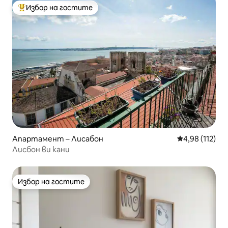
Избор на гостите
Най-популярен избор на гостите
Апартамент – Лисабон
Средна оценка
4,98 (112)
Лисбон ви кани
Избор на гостите
Избор на гостите