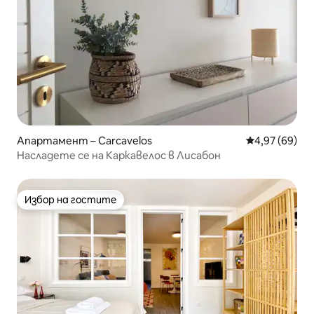
Апартамент – Carcavelos
Средна оценк
4,97 (69)
Насладете се на Каркавелос в Лисабон
Избор на гостите
Избор на гостите