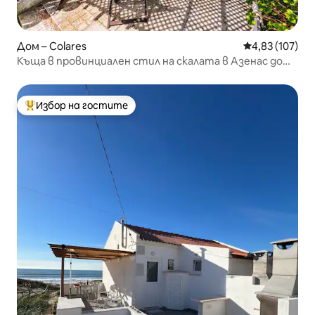
Дом – Colares
Средна оценка
4,83 (107)
Къща в провинциален стил на скалата в Азенас до
Мар
Избор на гостите
Най-популярен избор на гостите