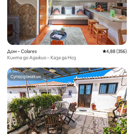
Дом – Colares
Средна оценка
4,88 (356)
Кинта до Адажио – Каза да Ноз
Супердомакин
Супердомакин