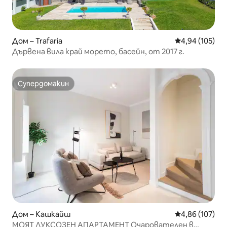
Дом – Trafaria
Средна оценка
4,94 (105)
Дървена вила край морето, басейн, от 2017 г.
Супердомакин
Супердомакин
Дом – Кашкайш
Средна оценка
4,86 (107)
МОЯТ ЛУКСОЗЕН АПАРТАМЕНТ Очарователен в