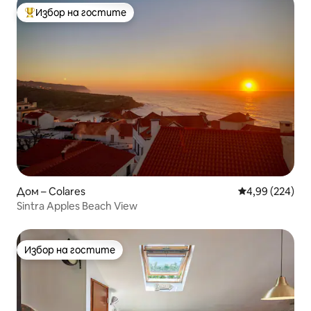
Избор на гостите
Най-популярен избор на гостите
Дом – Colares
Средна оценка
4,99 (224)
Sintra Apples Beach View
Избор на гостите
Избор на гостите