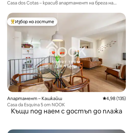
Casa dos Cotas – красив апартамент на брега на
морето
Избор на гостите
Най-популярен избор на гостите
Апартамент – Кашкайш
Средна оценка
4,98 (135)
Casa da Esquina 5 от NOOK
Къщи под наем с достъп до плажа