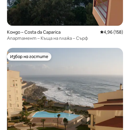
Кондо – Costa da Caparica
Средна оценка
4,96 (158)
Апартамент – Къща на плажа – Сърф
Избор на гостите
Избор на гостите