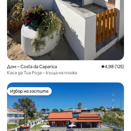
Дом – Costa da Caparica
Средна оценка
4,98 (125)
Каса да Тиа Роза – къща на плажа
Избор на гостите
Избор на гостите