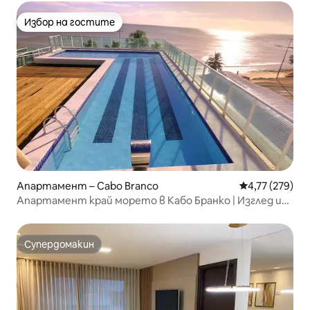
Избор на гостите
Избор на гостите
Апартамент – Cabo Branco
Средна оценка
4,77 (279)
Апартамент край морето в Кабо Бранко | Изглед и
басейн (104)
Супердомакин
Супердомакин