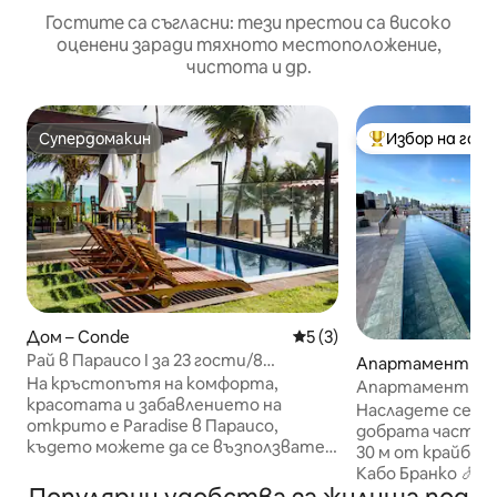
Гостите са съгласни: тези престои са високо
оценени заради тяхното местоположение,
чистота и др.
Супердомакин
Избор на гос
Супердомакин
Най-популярен 
Дом – Conde
Средна оценка: 5 от 5, 3
5 (3)
Рай в Параисо I за 23 гости/8
Апартамент – Jo
апартамента - 3P
На кръстопътя на комфорта,
a
Апартамент с и
красотата и забавлението на
Кабо Бранко, 10
Насладете се на 
открито е Paradise в Параисо,
добрата част на
където можете да се възползвате
30 м от крайбре
максимално от многобройните
Кабо Бранко 🍤 2
удобства и дейности, които
Cuscuz 🚙 ✈️ 30 мин. от летището 🚙