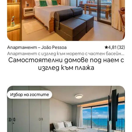
Апартамент – João Pessoa
Средна оценк
4,81 (32)
Апартамент с изглед към морето с частен басейн
Самостоятелни домове под наем с
08 Get Sense
изглед към плажа
Избор на гостите
Избор на гостите