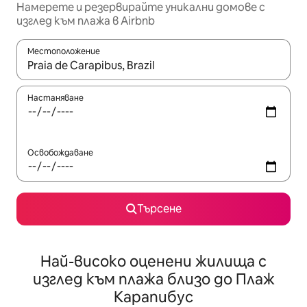
Намерете и резервирайте уникални домове с
изглед към плажа в Airbnb
Местоположение
Когато резултатите се покажат, използвайте клавишите 
Настаняване
Освобождаване
Търсене
Най-високо оценени жилища с
изглед към плажа близо до Плаж
Карапибус