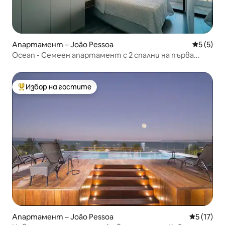
Апартамент – João Pessoa
Средна о
5 (5)
Ocean - Семеен апартамент с 2 спални на първа
линия #1
Избор на гостите
Най-популярен избор на гостите
Апартамент – João Pessoa
Средна оц
5 (17)