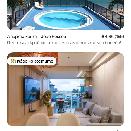
Апартамент – João Pessoa
Средна оценка
4,86 (155)
Пентхаус край морето със самостоятелен басейн!
Избор на гостите
Най-популярен избор на гостите