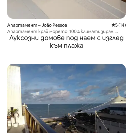
Апартамент – João Pessoa
Средна оц
5 (14)
Апартамент край морето| 100% климатизиран:
Луксозни домове под наем с изглед
всекидневна и спални
към плажа