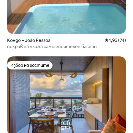
Кондо – João Pessoa
Средна оценк
4,93 (74)
покрив на плажа самостоятелен басейн
Избор на гостите
Избор на гостите