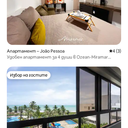
Апартамент – João Pessoa
Средна о
4 (3)
Удобен апартамент за 4 души в Ozean-Miramar
Hospedagens
Избор на гостите
Избор на гостите