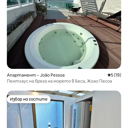
Апартамент – João Pessoa
Средна оц
5 (19)
Пентхаус на брега на морето в Беса, Жоао Песоа
Избор на гостите
Избор на гостите