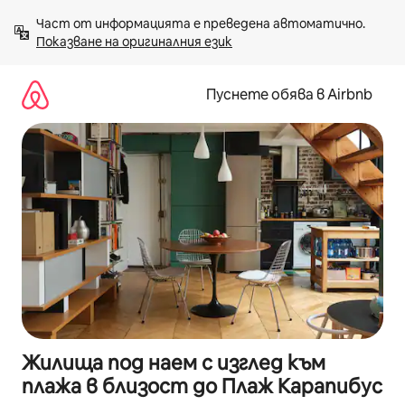
Пропускане
Част от информацията е преведена автоматично. 
към
Показване на оригиналния език
съдържанието
Пуснете обява в Airbnb
Жилища под наем с изглед към
плажа в близост до Плаж Карапибус