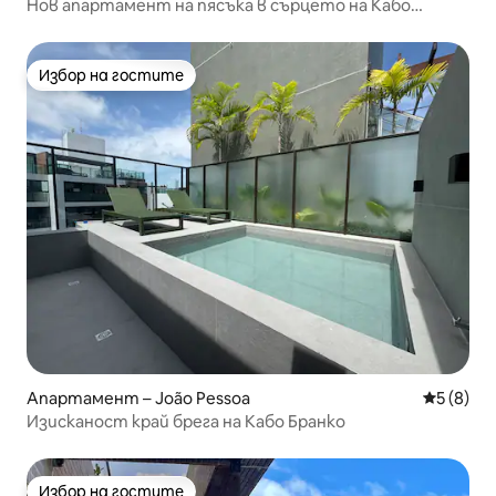
Нов апартамент на пясъка в сърцето на Кабо
Бранко
Избор на гостите
Избор на гостите
Апартамент – João Pessoa
Средна о
5 (8)
Изисканост край брега на Кабо Бранко
Избор на гостите