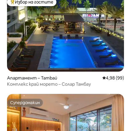
Избор на гостите
Най-популярен избор на гостите
Апартамент – Tambaú
Средна оценк
4,98 (99)
Комплекс край морето – Солар Тамбау
Супердомакин
Супердомакин