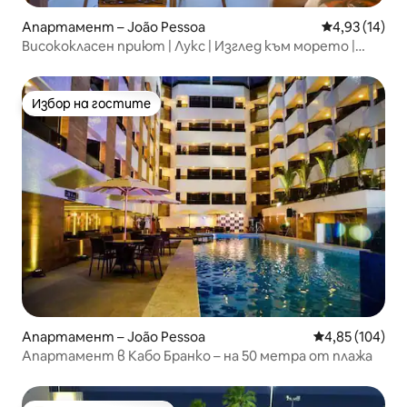
Апартамент – João Pessoa
Средна оценк
4,93 (14)
Висококласен приют | Лукс | Изглед към морето |
Балкон
Избор на гостите
Избор на гостите
Апартамент – João Pessoa
Средна оценка
4,85 (104)
Апартамент в Кабо Бранко – на 50 метра от плажа