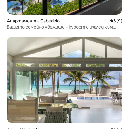
Апартамент – Cabedelo
Средна о
5 (9)
Вашето семейно убежище – курорт с изглед към
морето