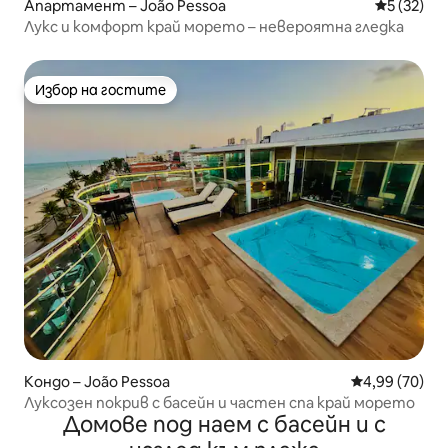
Апартамент – João Pessoa
Средна оц
5 (32)
Лукс и комфорт край морето – невероятна гледка
Избор на гостите
Избор на гостите
Кондо – João Pessoa
Средна оценк
4,99 (70)
Луксозен покрив с басейн и частен спа край морето
Домове под наем с басейн и с