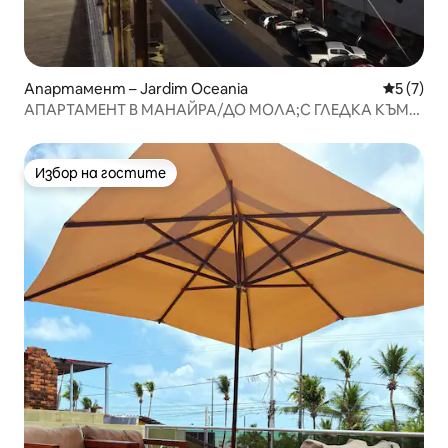
Апартамент – Jardim Oceania
Средна о
5 (7)
АПАРТАМЕНТ В МАНАЙРА/ДО МОЛА;С ГЛЕДКА КЪМ
МОРЕТО
Избор на гостите
Избор на гостите