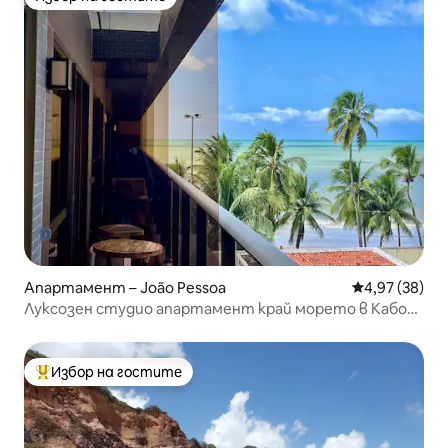
Избор на гостите
Апартамент – João Pessoa
Средна оценк
4,97 (38)
Луксозен студио апартамент край морето в Кабо
Бялата шапка
Избор на гостите
Най-популярен избор на гостите