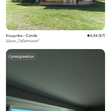
Къщичка – Conde
Средна оценк
4,94 (67)
Шале „Табатинга“
Супердомакин
Супердомакин