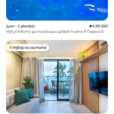
Дом – Cabedelo
Средна оценк
4,99 (68)
Изкуството да посрещаш добре! Елате в Параисо!
Избор на гостите
Най-популярен избор на гостите