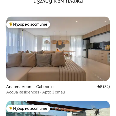
изглед към плажа
Избор на гостите
Най-популярен избор на гостите
Апартамент – Cabedelo
Средна оц
5 (32)
Acqua Residences - Apto 3 стаи
Избор на гостите
Най-популярен избор на гостите