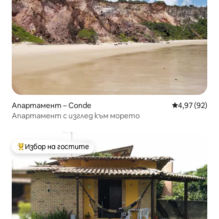
Апартамент – Conde
Средна оценк
4,97 (92)
Апартамент с изглед към морето
Избор на гостите
Най-популярен избор на гостите