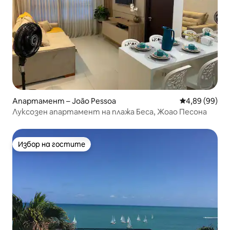
Апартамент – João Pessoa
Средна оценк
4,89 (99)
Луксозен апартамент на плажа Беса, Жоао Песона
Избор на гостите
Избор на гостите