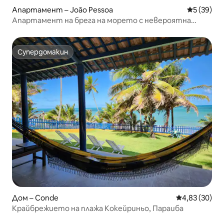
Апартамент – João Pessoa
Средна оц
5 (39)
Апартамент на брега на морето с невероятна
гледка, ХАЙД
Супердомакин
Супердомакин
Дом – Conde
Средна оценк
4,83 (30)
Крайбрежието на плажа Кокейриньо, Параиба