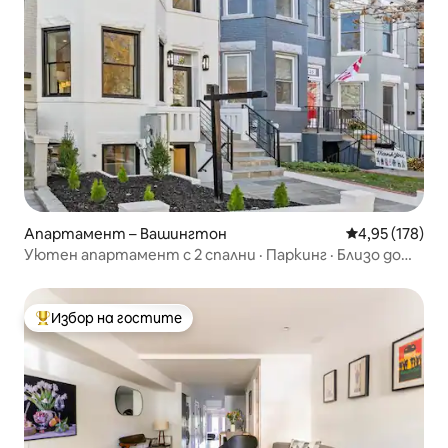
Апартамент – Вашингтон
Средна оценка
4,95 (178)
Уютен апартамент с 2 спални · Паркинг · Близо до
Capitol/Union Mkt
Избор на гостите
Най-популярен избор на гостите