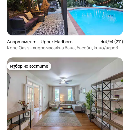
Апартамент – Upper Marlboro
Средна оценка
4,94 (211)
Kone Oasis - хидромасажна вана, басейн, кино/игрова
зала.
Избор на гостите
Избор на гостите