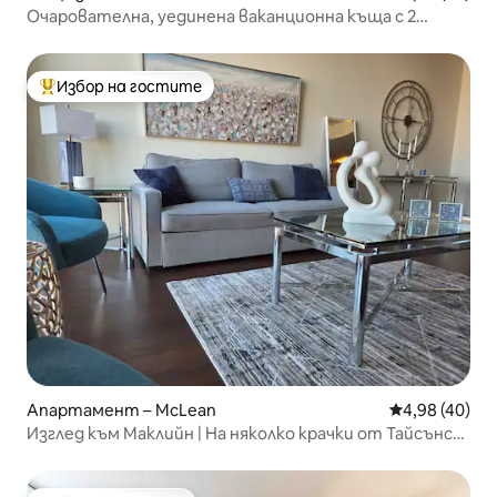
Очарователна, уединена ваканционна къща с 2
спални.
Избор на гостите
Най-популярен избор на гостите
Апартамент – McLean
Средна оценк
4,98 (40)
Изглед към Маклийн | На няколко крачки от Тайсънс
Корнър и Галерия