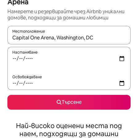
Арена
Намерете и резервирайте чрез Airbnb уникални
домове, подходящи за домашни любимци
Местоположение
Когато резултатите се покажат, използвайте клавишите 
Настаняване
Освобождаване
Търсене
Най-високо оценени места под
наем, подходящи за домашни