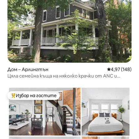
Дом – Арлингтън
Средна оценка
4,97 (148)
Цяла семейна къща на няколко крачки от ANC и
метрото
Избор на гостите
Най-популярен избор на гостите