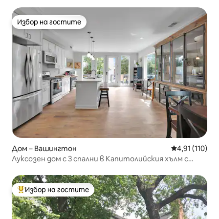
Избор на гостите
Избор на гостите
Дом – Вашингтон
Средна оценка
4,91 (110)
Луксозен дом с 3 спални в Капитолийския хълм с
паркинг
Избор на гостите
Най-популярен избор на гостите