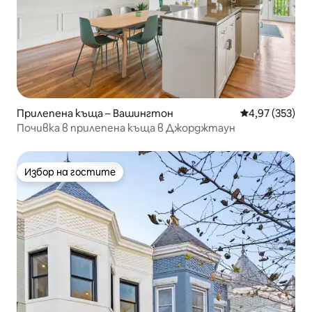
Прилепена къща – Вашингтон
Средна оценка
4,97 (353)
Почивка в прилепена къща в Джорджтаун
Избор на гостите
Избор на гостите