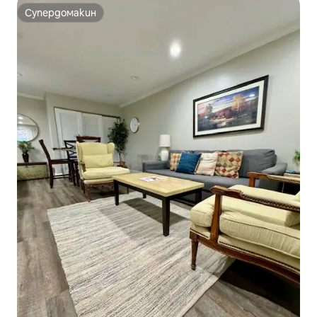
Супердомакин
Супердомакин