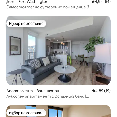
Дом – Fort Washington
Средна оценк
4,94 (54)
Самостоятелно сутеренно помещение в
еднофамилна къща
Избор на гостите
Избор на гостите
Апартамент – Вашингтон
Средна оценк
4,89 (19)
Луксозен апартамент с 2 спални/2 бани |
Зашеметяващи гледки към Вашингтон + балкон
Избор на гостите
Избор на гостите