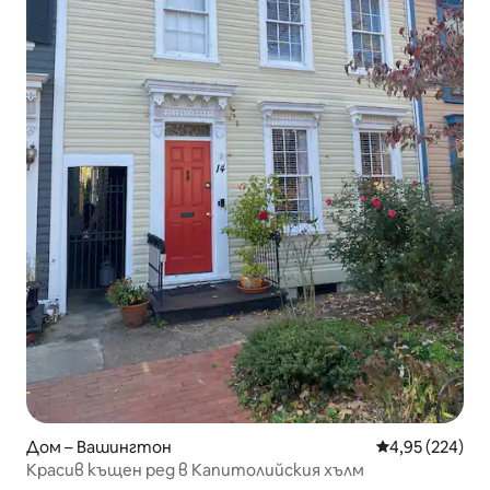
Дом – Вашингтон
Средна оценка
4,95 (224)
Красив къщен ред в Капитолийския хълм