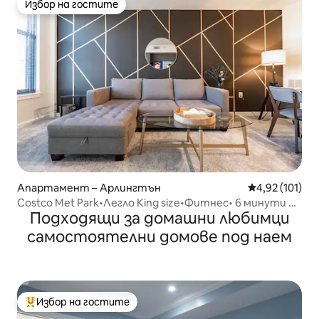
Избор на гостите
Избор на гостите
Апартамент – Арлингтън
Средна оценка
4,92 (101)
Costco Met Park•Легло King size•Фитнес• 6 минути до
Подходящи за домашни любимци
метрото/Вашингтон
самостоятелни домове под наем
Избор на гостите
Най-популярен избор на гостите