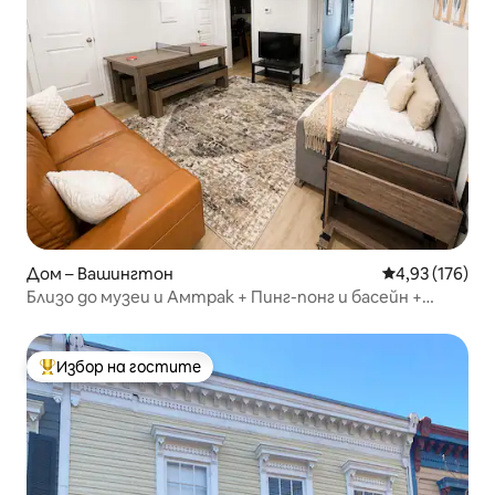
Дом – Вашингтон
Средна оценка
4,93 (176)
Близо до музеи и Амтрак + Пинг-понг и басейн +
Паркинг
Избор на гостите
Най-популярен избор на гостите