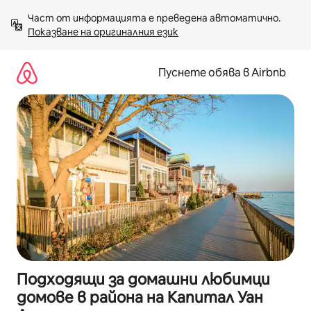
Пропускане
Част от информацията е преведена автоматично. 
към
Показване на оригиналния език
съдържанието
Пуснете обява в Airbnb
Подходящи за домашни любимци
домове в района на Капитал Уан