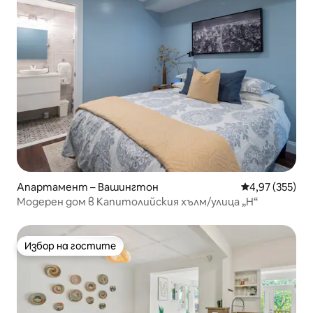
Апартамент – Вашингтон
Средна оценка
4,97 (355)
Модерен дом в Капитолийския хълм/улица „H“
Избор на гостите
Избор на гостите