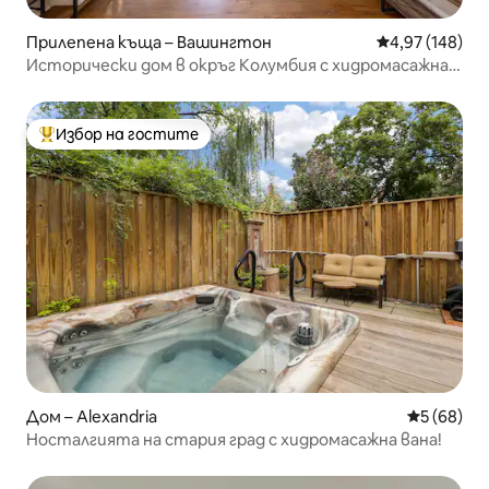
Прилепена къща – Вашингтон
Средна оценка
4,97 (148)
Исторически дом в окръг Колумбия с хидромасажна
вана | 12 спални места
Избор на гостите
Най-популярен избор на гостите
Дом – Alexandria
Средна оц
5 (68)
Носталгията на стария град с хидромасажна вана!