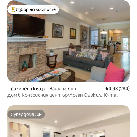
Избор на гостите
Най-популярен избор на гостите
Прилепена къща – Вашингтон
Средна оценка
4,93 (284)
Дом в Конгресния център/Логан Съркъл. 10-та
улица, 96 sc
Супердомакин
Супердомакин