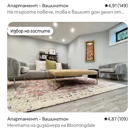
Апартамент – Вашингтон
Средна оценка
4,91 (149)
Не търсете повече, това е вашият дом далеч от
дома!
Избор на гостите
Избор на гостите
Апартамент – Вашингтон
Средна оценка
4,87 (109)
Мечтата на дизайнера на Bloomingdale