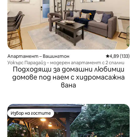
Апартамент – Вашингтон
Средна оценка
4,89 (133)
Уокърс Парадайз – модерен апартамент с 2 спални
Подходящи за домашни любимци
домове под наем с хидромасажна
вана
Избор на гостите
Избор на гостите