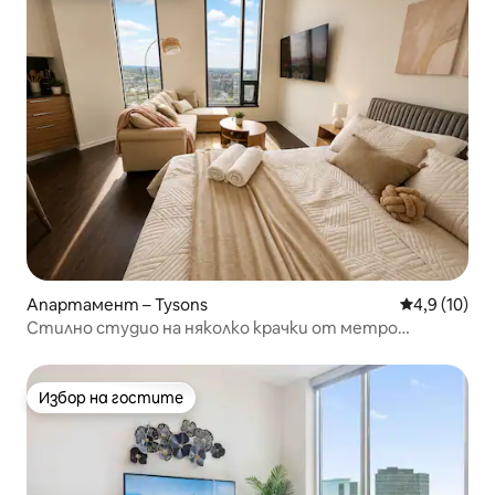
Апартамент – Tysons
Средна оцен
4,9 (10)
Стилно студио на няколко крачки от метро
„Тайсънс“ – двойно легло
Избор на гостите
Избор на гостите