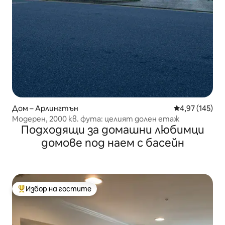
Дом – Арлингтън
Средна оценка
4,97 (145)
Модерен, 2000 кв. фута: целият долен етаж
Подходящи за домашни любимци
домове под наем с басейн
Избор на гостите
Най-популярен избор на гостите