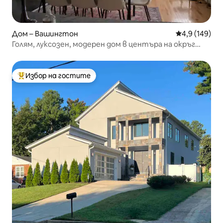
Дом – Вашингтон
Средна оценк
4,9 (149)
Голям, луксозен, модерен дом в центъра на окръг
Колумбия
Избор на гостите
Най-популярен избор на гостите