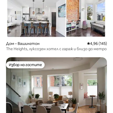
Дом – Вашингтон
Средна оценка
4,96 (145)
The Heights, луксозен хотел с гараж и близо до метро
Избор на гостите
Избор на гостите