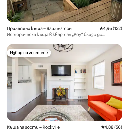
Прилепена къща – Вашингтон
Средна оценка
4,96 (132)
Историческа къща в квартал „Роу“ близо до
конгресния център с басейн тип „танк“
Избор на гостите
Избор на гостите
Къща за гости – Rockville
Средна оценк
4,88 (56)