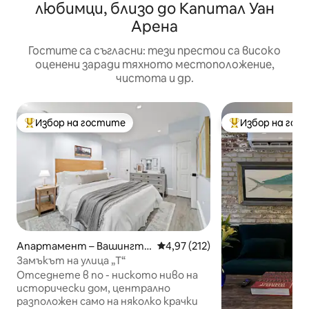
любимци, близо до Капитал Уан
Арена
Гостите са съгласни: тези престои са високо
оценени заради тяхното местоположение,
чистота и др.
Избор на гостите
Избор на гос
Най-популярен избор на гостите
Най-популярен 
Апартамент – Вашингто
Средна оценка: 4,97 от 5, 21
4,97 (212)
н
Замъкът на улица „Т“
Отседнете в по - ниското ниво на
исторически дом, централно
разположен само на няколко крачки