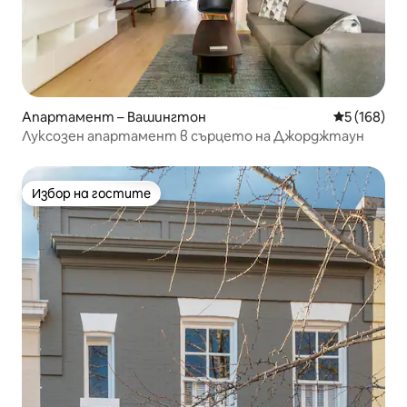
Апартамент – Вашингтон
Средна оце
5 (168)
Луксозен апартамент в сърцето на Джорджтаун
Избор на гостите
Избор на гостите