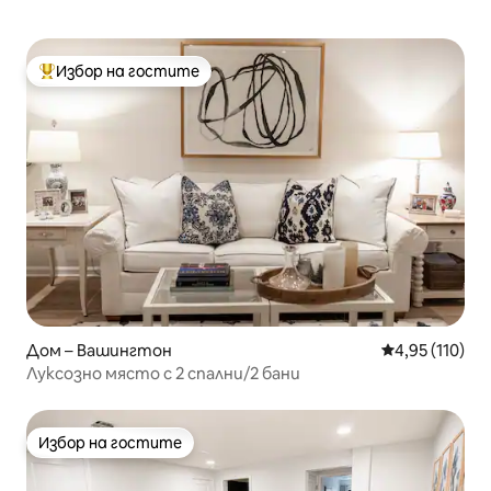
Избор на гостите
Най-популярен избор на гостите
Дом – Вашингтон
Средна оценка
4,95 (110)
Луксозно място с 2 спални/2 бани
Избор на гостите
Избор на гостите