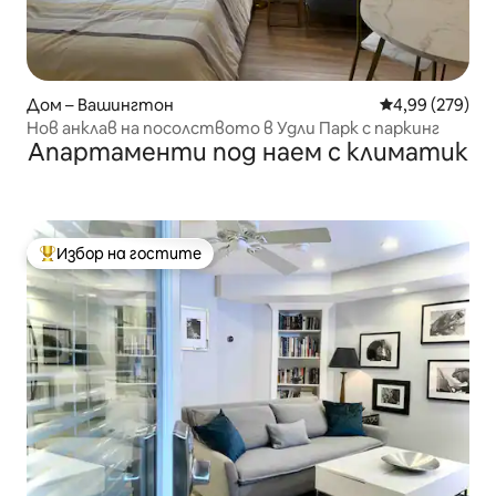
Дом – Вашингтон
Средна оценка
4,99 (279)
Нов анклав на посолството в Удли Парк с паркинг
Апартаменти под наем с климатик
Избор на гостите
Най-популярен избор на гостите