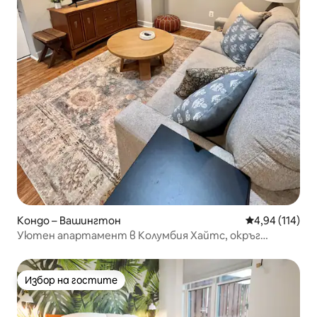
Кондо – Вашингтон
Средна оценка
4,94 (114)
Уютен апартамент в Колумбия Хайтс, окръг
Колумбия, с паркинг!
Избор на гостите
Избор на гостите