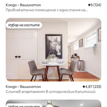
Кондо – Вашингтон
Средна оце
5 (124)
Привлекателно помещение с една спалня на
Капитолийския хълм
Избор на гостите
Избор на гостите
Кондо – Вашингтон
Средна оценка
4,87 (233)
Слънчев апартамент в историческия Капитолий
Избор на гостите