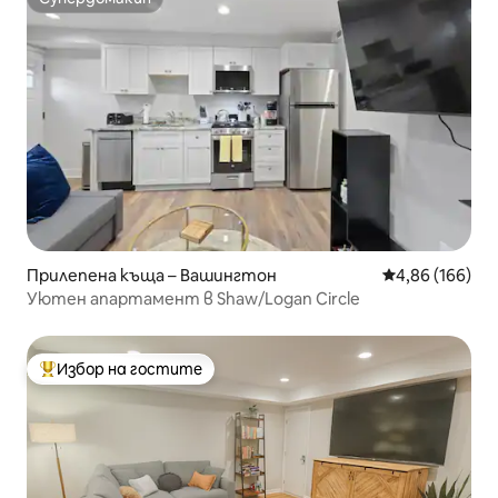
Супердомакин
Прилепена къща – Вашингтон
Средна оценка
4,86 (166)
Уютен апартамент в Shaw/Logan Circle
Избор на гостите
Най-популярен избор на гостите