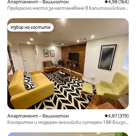
Апартамент – Вашингтон
Средна оценка
4,98 (164)
Прекрасно място за настаняване в Капитолийския
хълм (долно ниво)
Избор на гостите
Избор на гостите
Апартамент – Вашингтон
Средна оценка
4,87 (379)
Колоритен и модерен английски сутерен 1 BR близо
до H St.