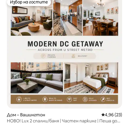
Избор на гостите
Избор на гостите
Дом – Вашингтон
Средна оценк
4,96 (23)
НОВО! Lux 2 спални/баня | Частен паркинг | Пеша до
метростанция U St