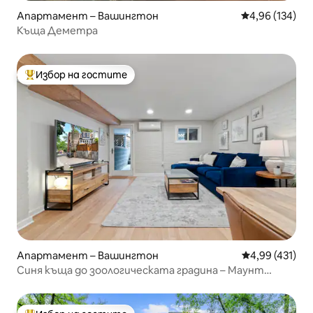
Апартамент – Вашингтон
Средна оценка
4,96 (134)
Къща Деметра
Избор на гостите
Най-популярен избор на гостите
Апартамент – Вашингтон
Средна оценка
4,99 (431)
Синя къща до зоологическата градина – Маунт
Плезънт – AdMo-CoHi