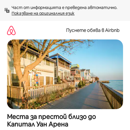
Пропускане
Част от информацията е преведена автоматично. 
към
Показване на оригиналния език
съдържанието
Пуснете обява в Airbnb
Места за престой близо до
Капитал Уан Арена