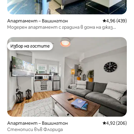
Апартамент – Вашингтон
Средна оценка
4,96 (439)
Модерен апартамент с градина в дома на джаз
саксофонист
Избор на гостите
Избор на гостите
Апартамент – Вашингтон
Средна оценка
4,92 (206)
Стенописи във Флорида