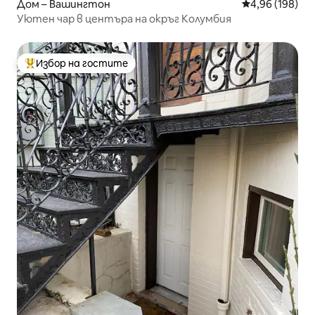
Дом – Вашингтон
Средна оценка
4,96 (198)
Уютен чар в центъра на окръг Колумбия
Избор на гостите
Най-популярен избор на гостите