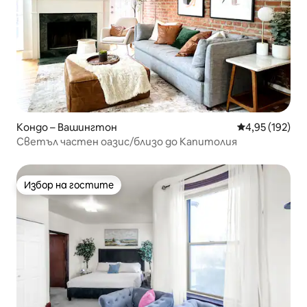
Кондо – Вашингтон
Средна оценка
4,95 (192)
Светъл частен оазис/близо до Капитолия
Избор на гостите
Избор на гостите