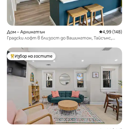
Дом – Арлингтън
Средна оценка
4,99 (148)
Градски лофт в близост до Вашингтон, Тайсънс,
Джорджтаун
Избор на гостите
Най-популярен избор на гостите