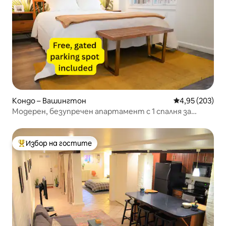
Кондо – Вашингтон
Средна оценка
4,95 (203)
Модерен, безупречен апартамент с 1 спалня за
семейства или работа
Избор на гостите
Най-популярен избор на гостите