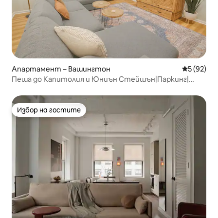
Апартамент – Вашингтон
Средна оц
5 (92)
Пеша до Капитолия и Юниън Стейшън|Паркинг|
Кралско|W/D
Избор на гостите
Избор на гостите