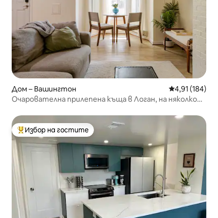
Дом – Вашингтон
Средна оценка
4,91 (184)
Очарователна прилепена къща в Логан, на няколко
крачки от 14-а улица
Избор на гостите
Най-популярен избор на гостите