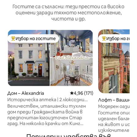
Гостите са съгласни: тези престои са високо
оценени заради тяхното местоположение,
чистота и др.
Избор на гостите
Избор на гос
Най-популярен избор на гостите
Най-популярен 
Дом – Alexandria
Средна оценка: 4,96 от 5, 17
4,96 (171)
Историческа аптека | 2 люксозни
Лофт – Вашинг
апартамента | Стария град
Величествен, италиански тухлен
Модерен оазис с 
дом преди Гражданската война в
дърветата на и
Гостите описва
предпочитан югоизточен Стар
Съркъл
идеален баланс 
град. На няколко крачки от Кинг
на живот и исто
Стрийт и на 2 пресечки от брега,
изключителен, 
местоположението е непобедимо!
Популярни удобства във
апартамент на л