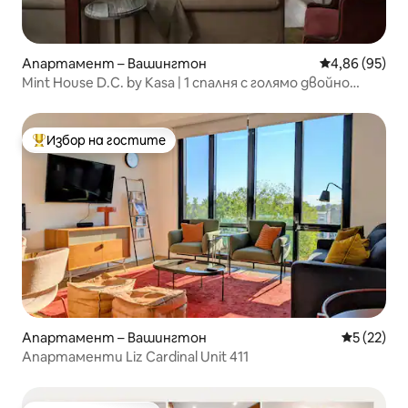
Апартамент – Вашингтон
Средна оценк
4,86 (95)
Mint House D.C. by Kasa | 1 спалня с голямо двойно
легло
Избор на гостите
Най-популярен избор на гостите
Апартамент – Вашингтон
Средна оц
5 (22)
Апартаменти Liz Cardinal Unit 411