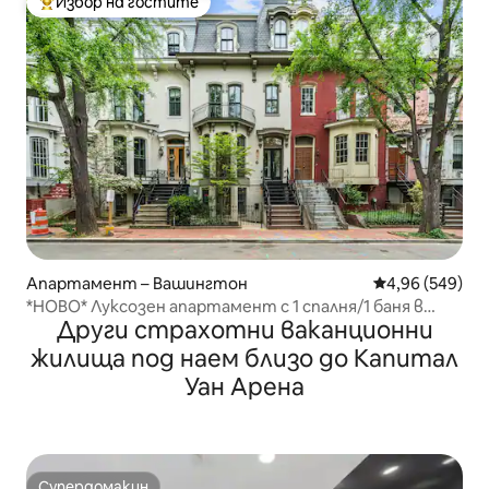
Избор на гостите
Най-популярен избор на гостите
Апартамент – Вашингтон
Средна оценка
4,96 (549)
*НОВО* Луксозен апартамент с 1 спалня/1 баня в
Други страхотни ваканционни
Logan Circle
жилища под наем близо до Капитал
Уан Арена
Супердомакин