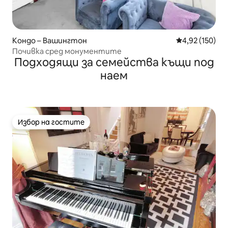
Кондо – Вашингтон
Средна оценка
4,92 (150)
Почивка сред монументите
Подходящи за семейства къщи под
наем
Избор на гостите
Избор на гостите