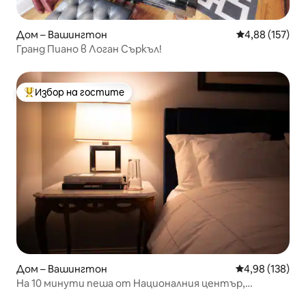
Дом – Вашингтон
Средна оценка
4,88 (157)
Гранд Пиано в Логан Съркъл!
Избор на гостите
Най-популярен избор на гостите
Дом – Вашингтон
Средна оценка
4,98 (138)
На 10 минути пеша от Националния център,
музеите и кея