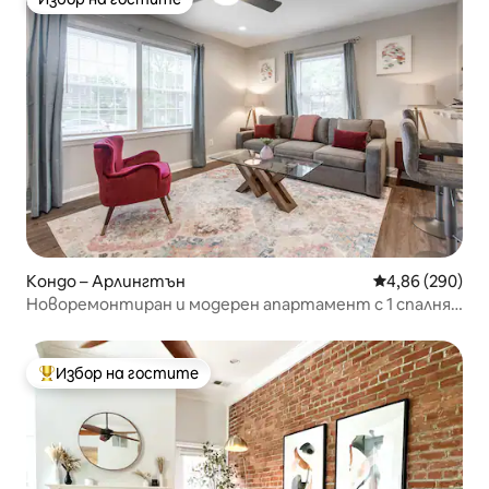
Избор на гостите
Кондо – Арлингтън
Средна оценка
4,86 (290)
Новоремонтиран и модерен апартамент с 1 спалня –
блок 2
Избор на гостите
Най-популярен избор на гостите