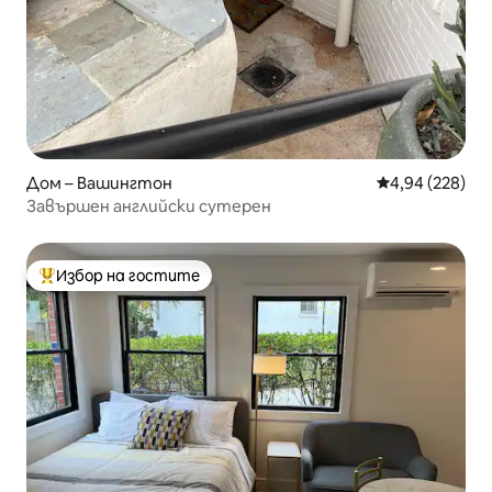
Дом – Вашингтон
Средна оценка
4,94 (228)
Завършен английски сутерен
Избор на гостите
Най-популярен избор на гостите