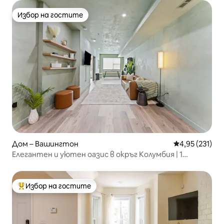
Избор на гостите
Избор на гостите
Дом – Вашингтон
Средна оценка
4,95 (231)
Елегантен и уютен оазис в окръг Колумбия | 1
спалня/1 баня
Избор на гостите
Най-популярен избор на гостите