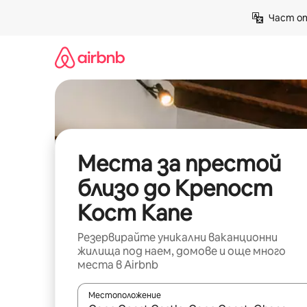
Пропускане
Част от
към
съдържанието
Места за престой
близо до Крепост
Кост Капе
Резервирайте уникални ваканционни
жилища под наем, домове и още много
места в Airbnb
Местоположение