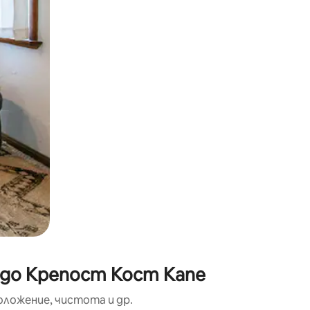
окосване или плъзгане.
 до Крепост Кост Капе
оложение, чистота и др.