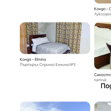
Кондо – 
Луксозен
Кейп Ко
Кондо – Elmina
Пърпъръл Спрингс Елмина №3
Самосто
петък
По