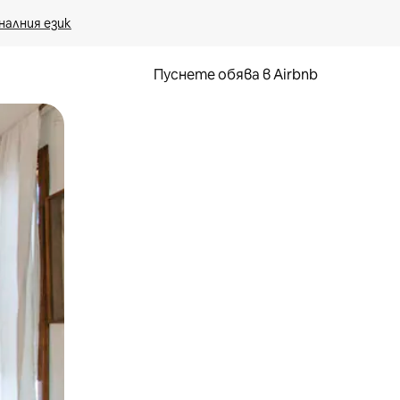
налния език
Пуснете обява в Airbnb