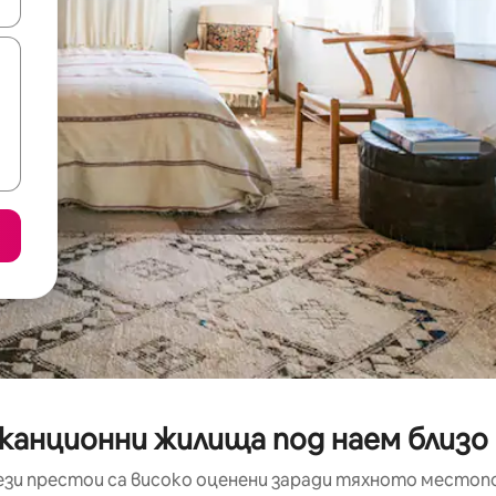
е клавишите със стрелки нагоре и надолу или навигирайте с д
аканционни жилища под наем близо
ези престои са високо оценени заради тяхното местоп