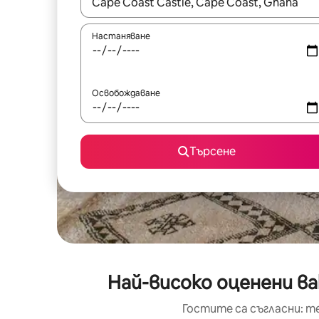
Когато резултатите се покажат, използвайт
Настаняване
Освобождаване
Търсене
Най-високо оценени в
Гостите са съгласни: т