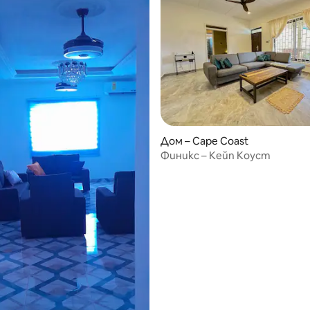
Дом – Cape Coast
 от 5, 4 отзива
Финикс – Кейп Коуст