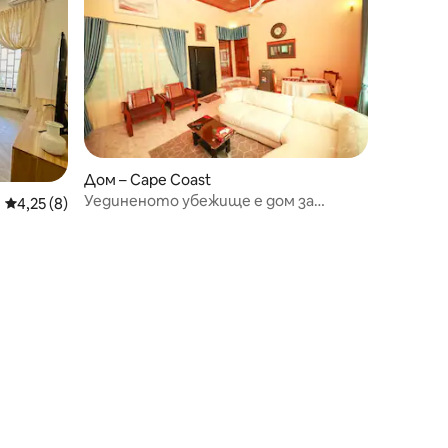
Дом – Cape Coast
Уединеното убежище е дом за
Средна оценка: 4,25 от 5, 8 отзива
4,25 (8)
любителите на природата.