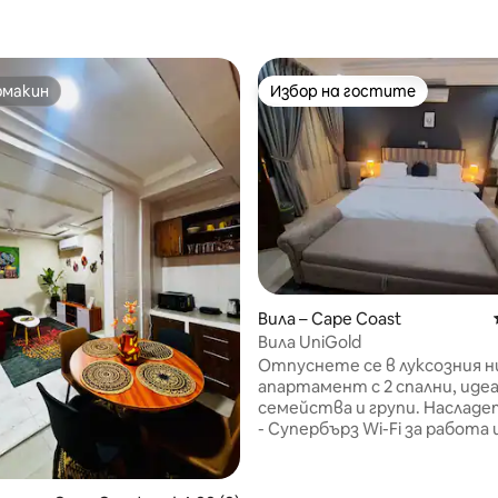
омакин
Избор на гостите
омакин
Избор на гостите
от 5, 16 отзива
Вила – Cape Coast
Вила UniGold
Отпуснете се в луксозния н
апартамент с 2 спални, идеа
семейства и групи. Насладет
- Супербърз Wi-Fi за работа 
стрийминг като Netflix - Гол
уютни спални с двойни легла
перфектен сън - Затворен 