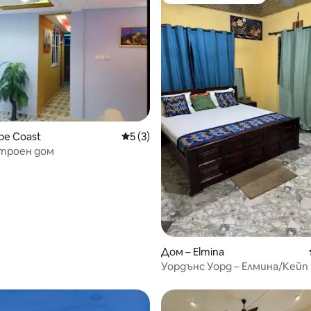
Избор на гостите
pe Coast
Средна оценка: 5 от 5, 3 отзива
5 (3)
троен дом
Дом – Elmina
Уордънс Уорд – Елмина/Кейп