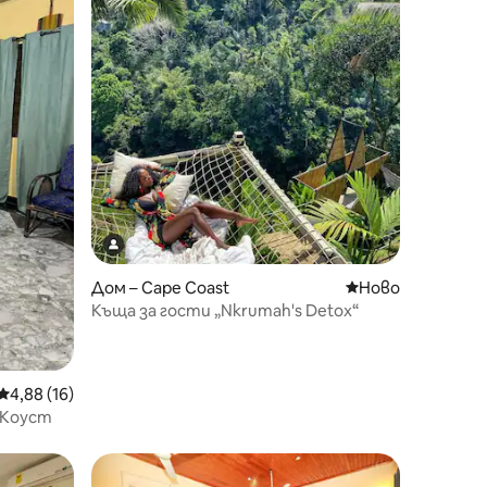
Дом – Cape Coast
Ново място за о
Ново
Къща за гости „Nkrumah's Detox“
Средна оценка: 4,88 от 5, 16 отзива
4,88 (16)
 Коуст