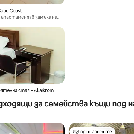
Cape Coast
 апартамент в замъка на
уст
ятелна стая – Akaikrom
дходящи за семейства къщи под н
Избор на гостите