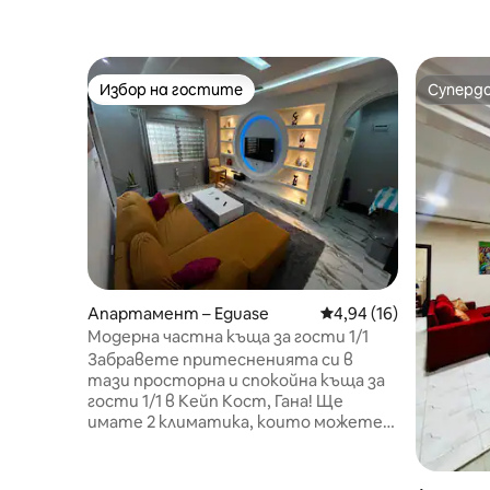
Избор на гостите
Суперд
Избор на гостите
Суперд
Апартамент – Eguase
Средна оценка: 4,94 
4,94 (16)
Модерна частна къща за гости 1/1
Забравете притесненията си в
тази просторна и спокойна къща за
гости 1/1 в Кейп Кост, Гана! Ще
имате 2 климатика, които можете
да намерите в спалнята и
всекидневната. Вентилатори на
тавана в кухнята, всекидневната и