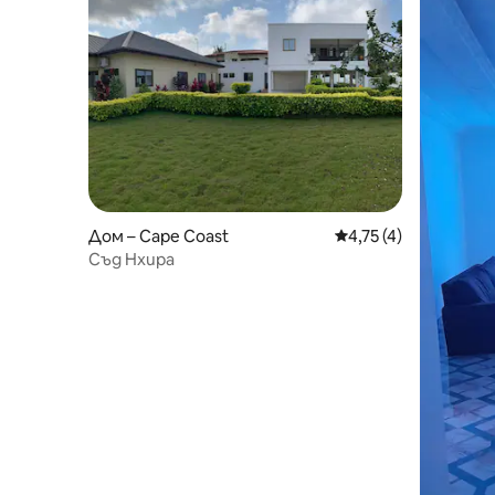
Дом – Cape Coast
Средна оценка: 4,75
4,75 (4)
Съд Нхира