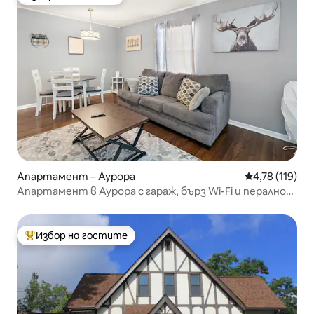
Избор на гостите
Апартамент – Аурора
Средна оценка
4,78 (119)
Апартамент в Аурора с гараж, бърз Wi-Fi и перално
помещение
Избор на гостите
Най-популярен избор на гостите