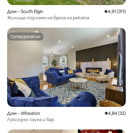
Дом – South Elgin
Средна оценк
4,91 (311)
Жилище под наем на брега на реката
Супердомакин
Супердомакин
Дом – Wheaton
Средна оценк
4,84 (32)
Луксозно: сауна и бар