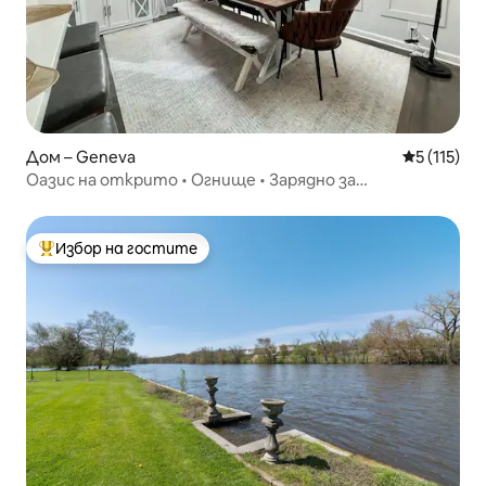
Дом – Geneva
Средна оце
5 (115)
Оазис на открито • Огнище • Зарядно за
електромобили • Близо до града
Избор на гостите
Най-популярен избор на гостите