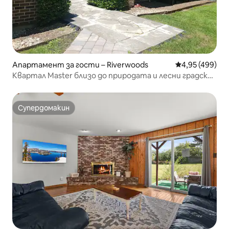
Апартамент за гости – Riverwoods
Средна оценка
4,95 (499)
Квартал Master близо до природата и лесни градски
съоръжения
Супердомакин
Супердомакин