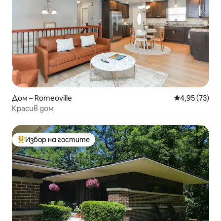
Дом – Romeoville
Средна оценк
4,95 (73)
Красив дом
Избор на гостите
Най-популярен избор на гостите