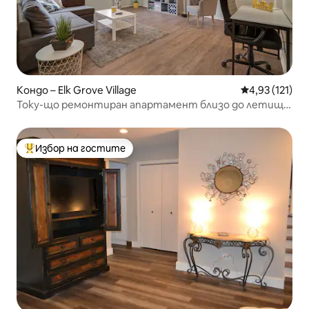
Кондо – Elk Grove Village
Средна оценка
4,93 (121)
Току-що ремонтиран апартамент близо до летище
и търговски център
Избор на гостите
Най-популярен избор на гостите