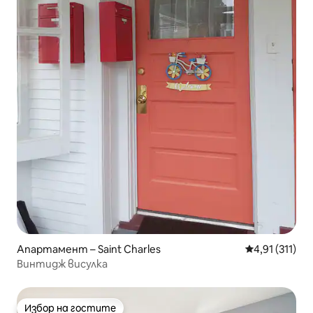
Апартамент – Saint Charles
Средна оценк
4,91 (311)
Винтидж висулка
Избор на гостите