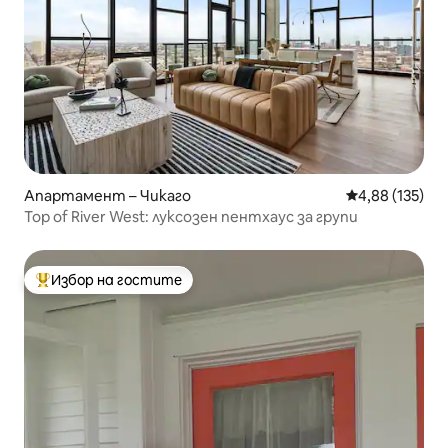
Апартамент – Чикаго
Средна оценка
4,88 (135)
Top of River West: луксозен пентхаус за групи
Избор на гостите
Най-популярен избор на гостите