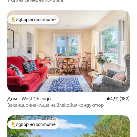
Уютна семейна почивка
Избор на гостите
Най-популярен избор на гостите
Дом – West Chicago
Средна оценка
4,91 (182)
Ваканционна къща на влаковия кондуктор
Избор на гостите
Най-популярен избор на гостите