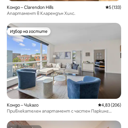
Кондо – Clarendon Hills
Средна оце
5 (133)
Апартамент в Кларендън Хилс.
Избор на гостите
Избор на гостите
Кондо – Чикаго
Средна оценка
4,83 (206)
Привлекателен апартамент с частен Паркинг
близо до транспорт и плаж