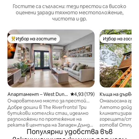
Гостите са съгласни: тези престои са високо
оценени заради тяхното местоположение,
чистота и др.
Избор на гостите
Избор на гости
Най-популярен избор на гостите
Избор на гости
Апартамент – West Dund
Средна оценка: 4,93 от 5, 179
4,93 (179)
Къща на дърво –
ee
urg
Очарователно място за престой
Омагьосана град
край реката | В сърцето на центъра
(удобство*)
Добре дошли в The Riverfronts! Три
Лятото дойде, 
бутикови хотелски стаи, идеално
климатизирана и
разположени по протежение на
горещата/студе
реката в центъра на Западен Дънди,
готова! Отпуснете се в нашата
Популярни удобства във
предлагащи живописни гледки и
луксозна, подхо
модерни удобства.
канабис, много 