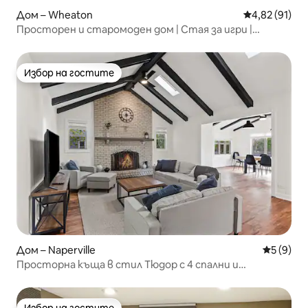
Дом – Wheaton
Средна оценк
4,82 (91)
Просторен и старомоден дом | Стая за игри |
МНОГО легла!
Избор на гостите
Избор на гостите
Дом – Naperville
Средна о
5 (9)
Просторна къща в стил Тюдор с 4 спални и
вътрешен двор близо до центъра