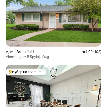
Дом – Brookfield
Средна оценка
4,99 (102)
Уютен дом в Брукфийлд
Избор на гостите
Най-популярен избор на гостите