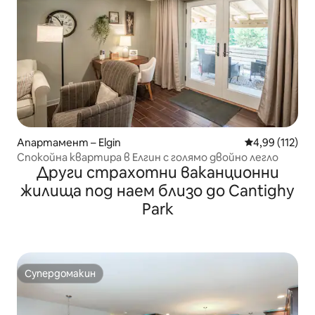
Апартамент – Elgin
Средна оценка
4,99 (112)
Спокойна квартира в Елгин с голямо двойно легло
Други страхотни ваканционни
жилища под наем близо до Cantighy
Park
Супердомакин
Супердомакин