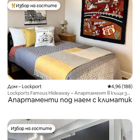
Избор на гостите
Най-популярен избор на гостите
Дом – Lockport
Средна оценка
4,96 (188)
Lockports Famous Hideaway ~ Апартамент в къща за
Апартаменти под наем с климатик
гости с 2 спални
Избор на гостите
Избор на гостите