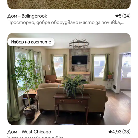
Дом – Bolingbrook
Средна оц
5 (24)
Просторно, добре оборудвано място за почивка,
подходящо за семейства
Избор на гостите
Избор на гостите
Дом – West Chicago
Средна оценк
4,93 (28)