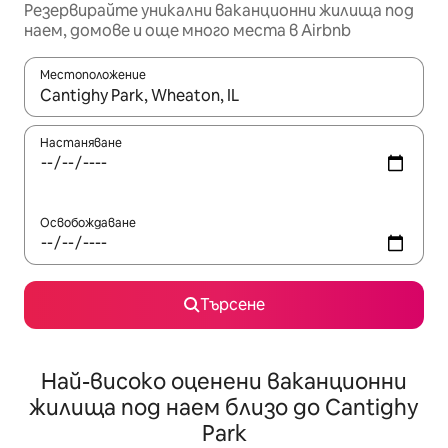
Резервирайте уникални ваканционни жилища под
наем, домове и още много места в Airbnb
Местоположение
Когато резултатите се покажат, използвайте клавишите 
Настаняване
Освобождаване
Търсене
Най-високо оценени ваканционни
жилища под наем близо до Cantighy
Park