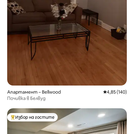
Апартамент – Bellwood
Средна оценка
4,85 (140)
Почивка в Белвуд
Избор на гостите
Най-популярен избор на гостите