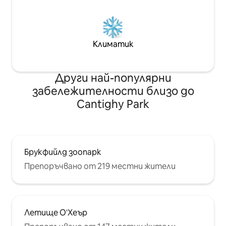
Климатик
Други най-популярни
забележителности близо до
Cantighy Park
Брукфийлд зоопарк
Препоръчвано от 219 местни жители
Летище О'Хеър