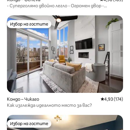
- Суперголямо двойно легло - Огромен двор -
Напълно оборудван апартамент -
Избор на гостите
Избор на гостите
Кондо – Чикаго
Средна оценка
4,93 (174)
Как изглежда идеалното място за вас?
Избор на гостите
Избор на гостите