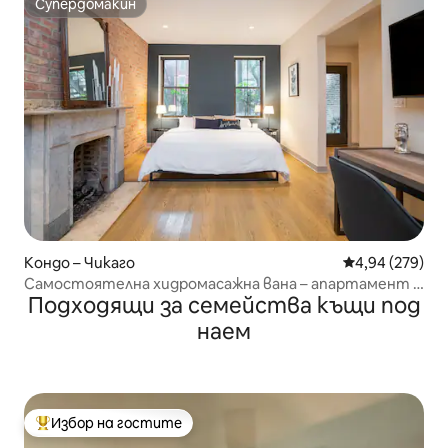
Супердомакин
Супердомакин
Кондо – Чикаго
Средна оценка
4,94 (279)
Самостоятелна хидромасажна вана – апартамент с
Подходящи за семейства къщи под
двойно легло – безплатно паркиране
наем
Избор на гостите
Най-популярен избор на гостите