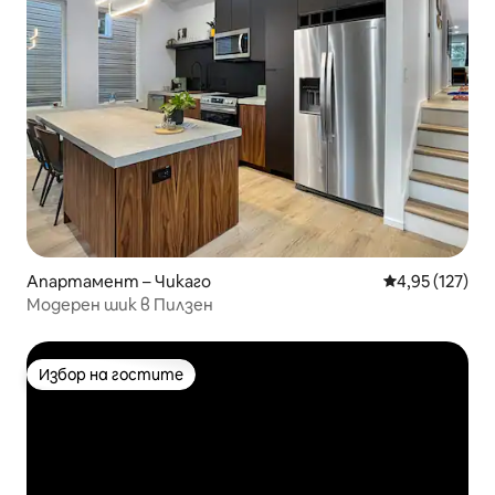
Апартамент – Чикаго
Средна оценка
4,95 (127)
Модерен шик в Пилзен
Избор на гостите
Избор на гостите