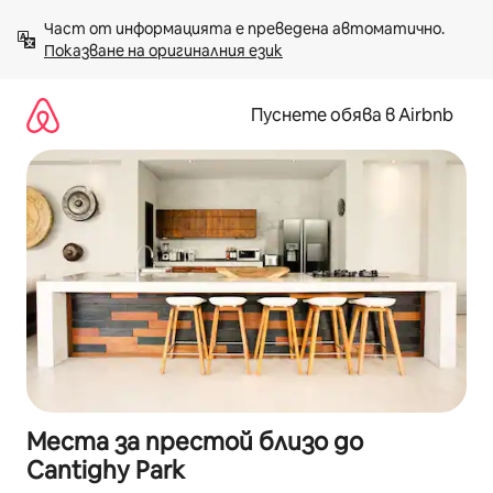
Пропускане
Част от информацията е преведена автоматично. 
към
Показване на оригиналния език
съдържанието
Пуснете обява в Airbnb
Места за престой близо до
Cantighy Park