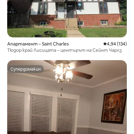
Апартамент – Saint Charles
Средна оценка
4,94 (134)
Тюдор край Лисицата – центърът на Сейнт Чарлз
Супердомакин
Супердомакин