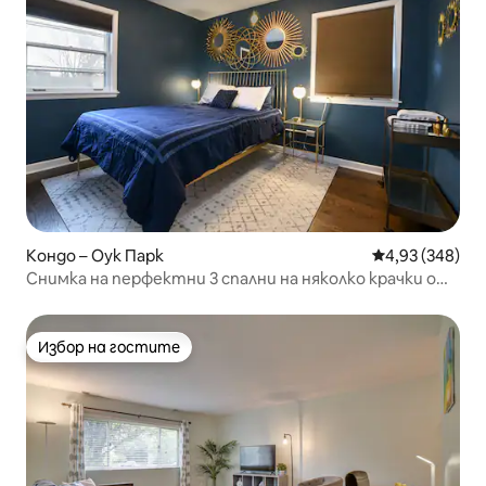
Кондо – Оук Парк
Средна оценка
4,93 (348)
Снимка на перфектни 3 спални на няколко крачки от
влака и FLW
Избор на гостите
Избор на гостите