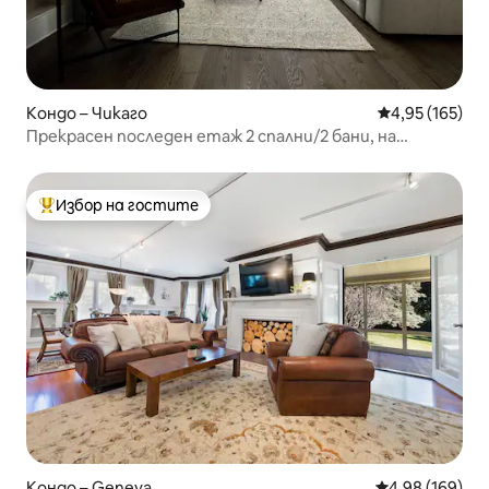
Кондо – Чикаго
Средна оценка
4,95 (165)
Прекрасен последен етаж 2 спални/2 бани, на
няколко крачки от всичко!
Избор на гостите
Най-популярен избор на гостите
Кондо – Geneva
Средна оценка
4,98 (169)