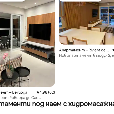
улярен избор на гостите
Най-популярен избор на гос
Апартамент – Riviera de Sã
o Lourenço
Нов апартамент в модул 2, н
пресечка от плажа
от 5, 23 отзива
нт – Bertioga
Средна оценка: 4,98 от 5, 62 отзива
4,98 (62)
ент Ривиера де Сао
таменти под наем с хидромасажна
801/50 метра до морето