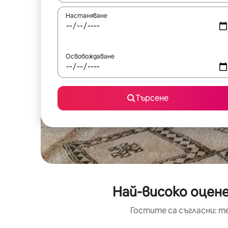
Настаняване
Освобождаване
Търсене
Най-високо оцене
Гостите са съгласни: т