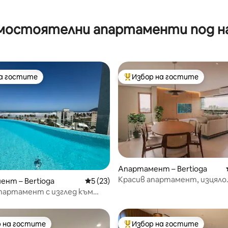
мостоятелни апартаменти под н
на гостите
Избор на гостите
на гостите
Най-популярен избор на гос
от 5, 98 отзива
Апартамент – Bertioga
Красив апартамент, изцяло
нт – Bertioga
Средна оценка: 5 от 5, 23 отзива
5 (23)
реновиран
партамент с изглед към
 на пясъка в Ривиера!
 на гостите
Избор на гостите