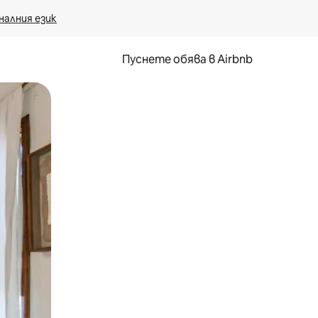
налния език
Пуснете обява в Airbnb
окосване или плъзгане.