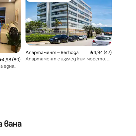
тите
Избор на гостите
Апартамент – Bertioga
Средна оценка: 4,94
4,94 (47)
Апартамент с изглед към морето, 2
Средна оценка: 4,98 от 5, 80 отзива
4,98 (80)
места за паркиране
а една
 вана