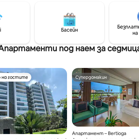
Балкон с изглед към морето 
ра безопасността и
маса , защита на екрана. 02 
ието на децата.
Басейн, корт, зала за игри,
ен на 3 км от центъра на
скейтборд писта, плажна ив
та Сао Лоуренсо, където
стола+1 чадър. Тих плаж,чуд
Безплат
щото нощувка е
i
Басейн
деца, спорт:стендъп,колоездене,
на
рано.
бягане, плаване, плуване, дж
небеи др.
Апартаменти под наем за седмиц
 на гостите
Супердомакин
улярен избор на гостите
Супердомакин
Апартамент – Bertioga