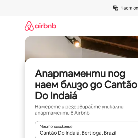
Пропускане
Част от
към
съдържанието
Апартаменти под
наем близо до Cantão
Do Indaiá
Намерете и резервирайте уникални
апартаменти в Airbnb
Местоположение
Когато резултатите се покажат, използвайт