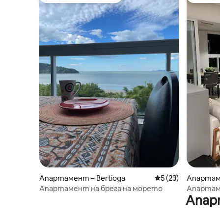
Най-популярен избор на гостите
Най-поп
Апартамент – Bertioga
Средна оценка: 5 
5 (23)
Апартаме
Апартамент на брега на морето
Апартам
Апар
Лоренсо 