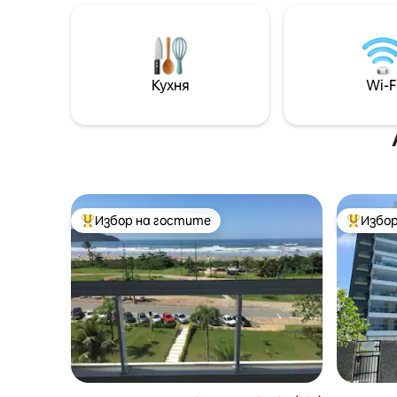
двойно) и 1 единично, разтегателен
гаранти
диван във всекидневната, 2 бани,
забавлен
голям балкон, електрическо барбекю,
Разполож
филтър, Dolce Gusto, пералня/
ривиера
сушилня, Wi-Fi, 4 климатика. + 4
вълнува
Кухня
Wi-F
телевизора (всекидневна/спални/
гаранти
балкон). Разполагаме с кърпи/легло/
маса/баня. Приемаме домашни
любимци срещу малка еднократна
такса.
Избор на гостите
Избор
Най-популярен избор на гостите
Най-поп