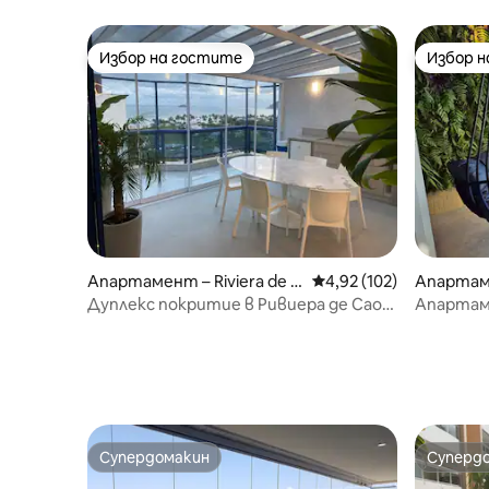
Избор на гостите
Избор 
Избор на гостите
Избор 
Апартамент – Riviera de S
Средна оценка: 4,92 о
4,92 (102)
Апартаме
ão Lourenço
Дуплекс покритие в Ривиера де Сао
Апартам
Лоренсо
Ривиера -
Супердомакин
Суперд
Супердомакин
Суперд