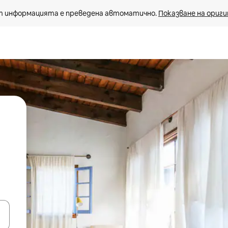
 информацията е преведена автоматично. 
Показване на ориги
е клавишите със стрелки нагоре и надолу или навигирайте с д