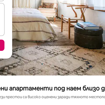
ни апартаменти под наем близо до
ези престои са високо оценени заради тяхното местоп