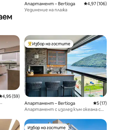
Апартамент – Bertioga
Средна оценка: 4,97 
4,97 (106)
Уединение на плажа
аем
Избор на гостите
тите
Най-популярен избор на гостите
Средна оценка: 4,95 от 5, 59 отзива
4,95 (59)
Апартамент – Bertioga
Средна оценка: 5
5 (17)
Апартамент с изглед към океана с
отлично местоположение
Избор на гостите