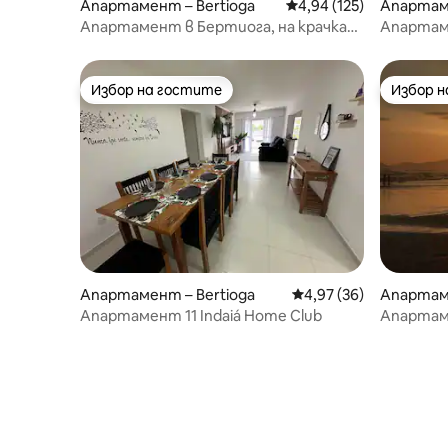
Апартамент – Bertioga
Средна оценка: 4,94 о
4,94 (125)
Апартаме
ço
Апартамент в Бертиога, на крачка
Апартаме
от пясъка
балкон –
Избор на гостите
Избор 
Избор на гостите
Избор 
Апартамент – Bertioga
Средна оценка: 4,97 
4,97 (36)
Апартаме
ga
Апартамент 11 Indaiá Home Club
Апартаме
Ривиера