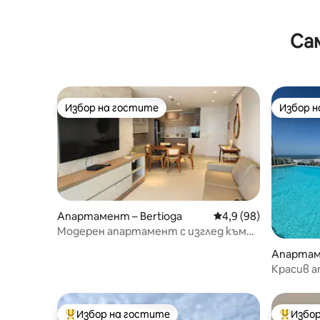
Са
Избор на гостите
Избор 
Избор на гостите
Избор 
Апартамент – Bertioga
Средна оценка: 4,9 
4,9 (98)
Модерен апартамент с изглед към
морето и добре оборудван
Апартаме
Красив а
морето и
Избор на гостите
Избор