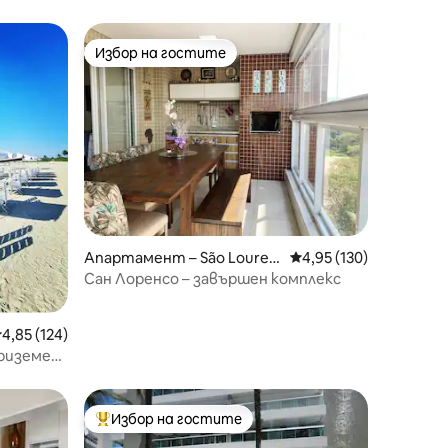
Избор на гостите
Избор на гостите
Апартамент – São Louren
Средна оценка: 4,95 
4,95 (130)
ço
Сан Лоренсо – завършен комплекс
редна оценка: 4,85 от 5, 124 отзива
4,85 (124)
Приземен
Избор на гостите
Най-популярен избор на гостите