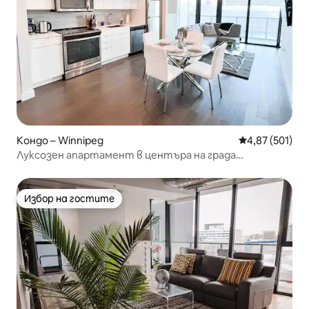
Кондо – Winnipeg
Средна оценка
4,87 (501)
Луксозен апартамент в центъра на града
**Включено ПАРКИНГ място**
Избор на гостите
Избор на гостите