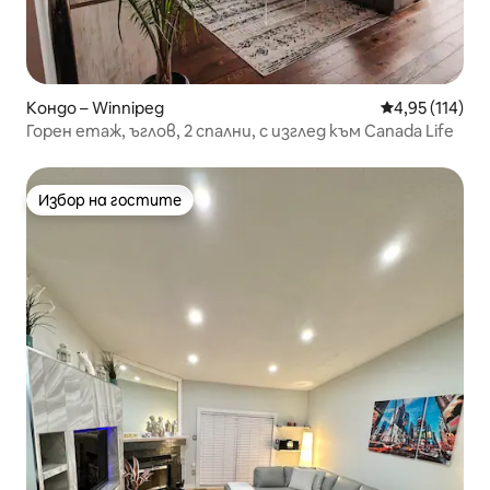
Кондо – Winnipeg
Средна оценка
4,95 (114)
Горен етаж, ъглов, 2 спални, с изглед към Canada Life
Избор на гостите
Избор на гостите