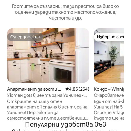
Гостите са съгласни: тези престои са високо
оценени заради тяхното местоположение,
чистота и др.
Супердомакин
Избор на гости
Супердомакин
Избор на гости
Апартамент за гости –
Средна оценка: 4,85 от 5, 264
4,85 (264)
Кондо – Winnipeg
Winnipeg
Уютен дом в центъра на Уинипег -
Очарователен а
безплатно паркиране
паркинг близо д
Открийте нашия уютен
Един от най-жел
апартамент с 1 спалня в центъра на
Уинипег! На 5 м
Уинипег! Перфектен за
Osborne Village и L
самостоятелни пътешественици,
където ще наме
Популярни удобства във
двойки или малки семейства. Само
ресторанти! На 
на 15 минути от летището се
Saunic (сауна и 