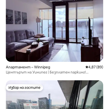
Апартамент – Winnipeg
Средна оценк
4,87 (89)
Центърът на Уинипег | Безплатен паркинг!
+Фитнес + вътрешен двор
Избор на гостите
Избор на гостите