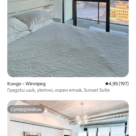
Кондо – Winnipeg
Средна оценка
4,95 (197)
Градски шик, уютно, горен етаж, Sunset Suite
Супердомакин
Супердомакин