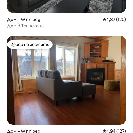
Дом – Winnipeg
Средна оценка
4,87 (120)
Дом в Транскона
Избор на гостите
Избор на гостите
Дом – Winnipeg
Средна оценка
4,94 (127)