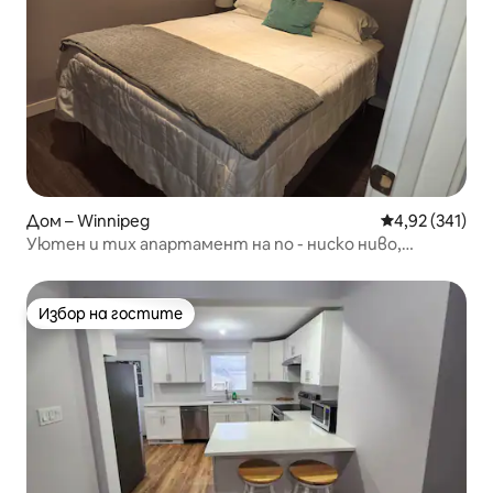
Дом – Winnipeg
Средна оценка
4,92 (341)
Уютен и тих апартамент на по - ниско ниво,
самостоятелен вход
Избор на гостите
Избор на гостите