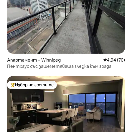
Апартамент – Winnipeg
Средна оценк
4,94 (70)
Пентхаус със зашеметяваща гледка към града
Избор на гостите
Най-популярен избор на гостите