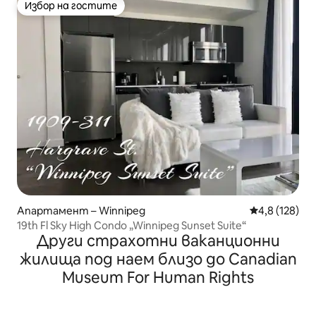
Избор на гостите
Избор на гостите
Апартамент – Winnipeg
Средна оценк
4,8 (128)
19th Fl Sky High Condo „Winnipeg Sunset Suite“
Други страхотни ваканционни
жилища под наем близо до Canadian
Museum For Human Rights