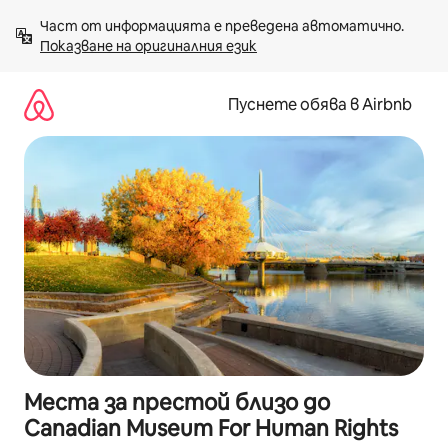
Пропускане
Част от информацията е преведена автоматично. 
към
Показване на оригиналния език
съдържанието
Пуснете обява в Airbnb
Места за престой близо до
Canadian Museum For Human Rights