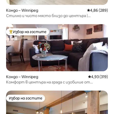
Кондо – Winnipeg
Средна оценка
4,86 (289)
Стилно и чисто място близо до центъра |
Самонастаняване
Избор на гостите
Най-популярен избор на гостите
Кондо – Winnipeg
Средна оценка
4,93 (319)
Комфорт в центъра на града с изобилие от
удобства
Избор на гостите
Избор на гостите