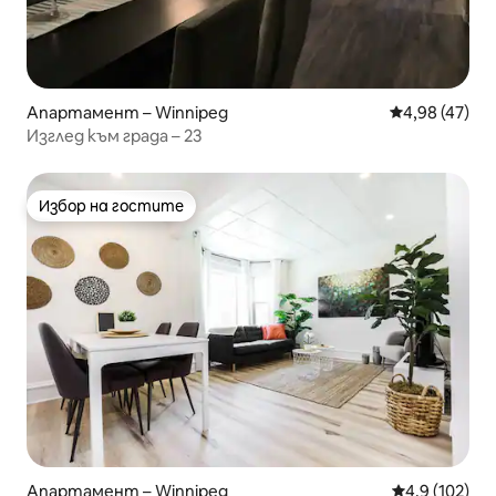
Апартамент – Winnipeg
Средна оценк
4,98 (47)
Изглед към града – 23
Избор на гостите
Избор на гостите
Апартамент – Winnipeg
Средна оценк
4,9 (102)