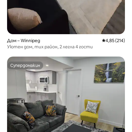
Дом – Winnipeg
Средна оценка
4,85 (214)
Уютен дом, тих район, 2 легла 4 гости
Супердомакин
Супердомакин