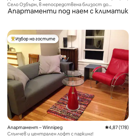
Село Озбърн, в непосредствена близост до
Апартаменти под наем с климатик
центъра, основен етаж
Избор на гостите
Най-популярен избор на гостите
Апартамент – Winnipeg
Средна оценка
4,87 (178)
Слънчев и централен лофт с паркинг!