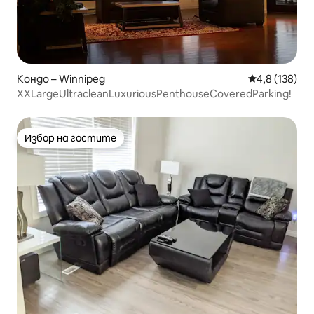
Кондо – Winnipeg
Средна оценк
4,8 (138)
XXLargeUltracleanLuxuriousPenthouseCoveredParking!
Избор на гостите
Избор на гостите