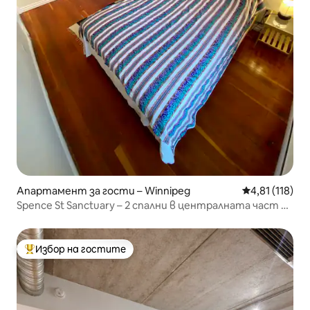
Апартамент за гости – Winnipeg
Средна оценка
4,81 (118)
Spence St Sanctuary – 2 спални в централната част на
Уиндсър
Избор на гостите
Най-популярен избор на гостите