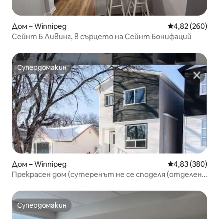
Дом – Winnipeg
Средна оценка
4,82 (260)
Сейнт Б Ливинг, в сърцето на Сейнт Бонифаций
Супердомакин
Супердомакин
Дом – Winnipeg
Средна оценка
4,83 (380)
Прекрасен дом (сутеренът не се споделя (отделен
вход)
Супердомакин
Супердомакин