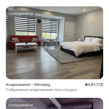
Супердомакин
Супердомакин
Апартамент – Winnipeg
Средна оценка
4,81 (173)
Съвременен апартамент тип студио
Супердомакин
Супердомакин