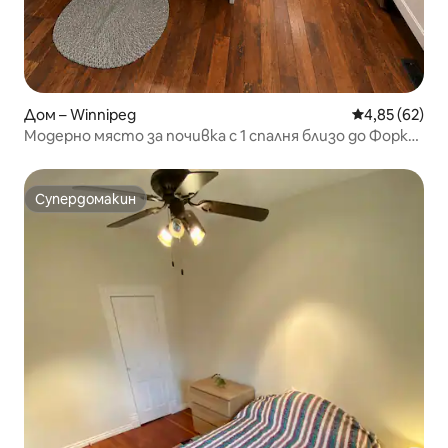
Дом – Winnipeg
Средна оценк
4,85 (62)
Модерно място за почивка с 1 спалня близо до Форкс
и Сейнт Б
Супердомакин
Супердомакин