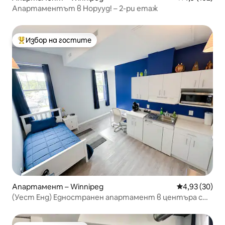
Апартаментът в Норууд! – 2-ри етаж
Избор на гостите
Най-популярен избор на гостите
Апартамент – Winnipeg
Средна оценк
4,93 (30)
(Уест Енд) Едностранен апартамент в центъра с
единично легло