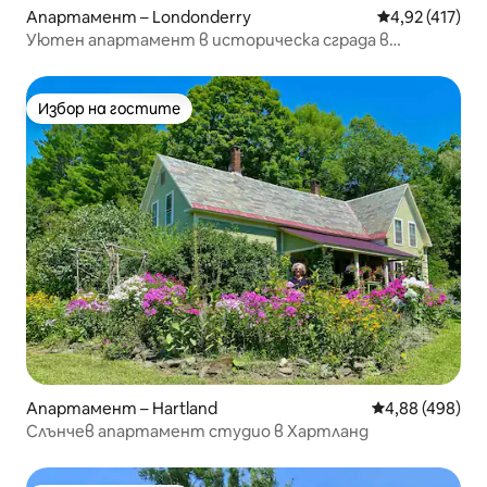
Апартамент – Londonderry
Средна оценка
4,92 (417)
Уютен апартамент в историческа сграда в
близост до ски курорти
Избор на гостите
Избор на гостите
Апартамент – Hartland
Средна оценка
4,88 (498)
Слънчев апартамент студио в Хартланд