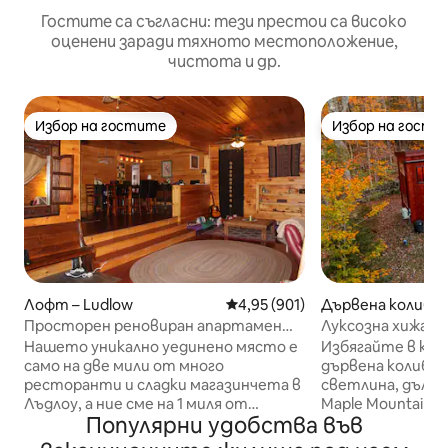
Гостите са съгласни: тези престои са високо
оценени заради тяхното местоположение,
чистота и др.
Избор на гостите
Избор на гости
Избор на гостите
Избор на гости
Лофт – Ludlow
Средна оценка: 4,95 от 5, 901
4,95 (901)
Дървена колиба –
h
Просторен реновиран апартамент
Луксозна хижа №
в хамбар на 100 акра!
вана, огнище, ка
Нашето уникално уединено място е
Избягайте в кра
само на две мили от много
дървена колиба,
ресторанти и сладки магазинчета в
светлина, дълбок
Лъдлоу, а ние сме на 1 миля от
Maple Mountain 
Популярни удобства във
великолепните водопади
се в края на ден
Бътърмилк Фолс и Джаксън Гор в
хидромасажна ва