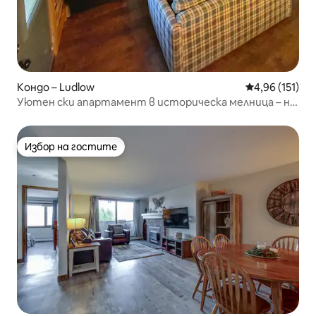
Кондо – Ludlow
Средна оценка
4,96 (151)
Уютен ски апартамент в историческа мелница – на
маршрут на совалка
Избор на гостите
Избор на гостите