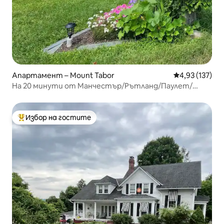
Апартамент – Mount Tabor
Средна оценка
4,93 (137)
На 20 минути от Манчестър/Рътланд/Паулет/
Ландгроув
Избор на гостите
Най-популярен избор на гостите