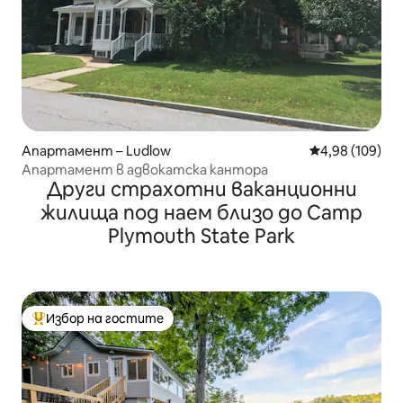
Апартамент – Ludlow
Средна оценка
4,98 (109)
Апартамент в адвокатска кантора
Други страхотни ваканционни
жилища под наем близо до Camp
Plymouth State Park
Избор на гостите
Най-популярен избор на гостите