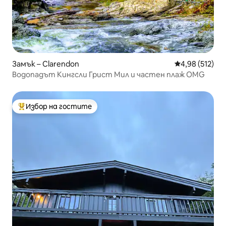
Замък – Clarendon
Средна оценка
4,98 (512)
Водопадът Кингсли Грист Мил и частен плаж OMG
Избор на гостите
Най-популярен избор на гостите