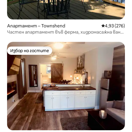
Апартамент – Townshend
Средна оценка
4,93 (276)
Частен апартамент във ферма, хидромасажна вана
с гледка!
Избор на гостите
Избор на гостите