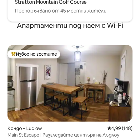
Stratton Mountain Golf Course
Препоръчвано от 45 местни жители
Апартаменти под наем с Wi-Fi
Избор на гостите
Най-популярен избор на гостите
Кондо – Ludlow
Средна оценка
4,99 (148)
Main St Escape | Разгледайте центъра на Лъдлоу