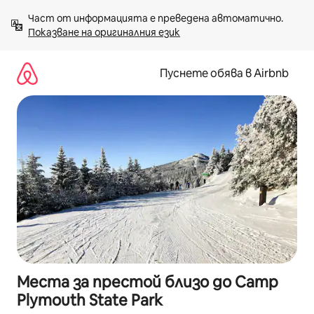
Пропускане
Част от информацията е преведена автоматично. 
към
Показване на оригиналния език
съдържанието
Пуснете обява в Airbnb
Места за престой близо до Camp
Plymouth State Park