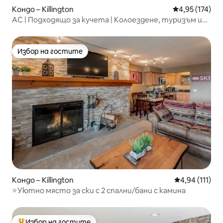
Кондо – Killington
Средна оценка
4,95 (174)
AC | Подходящо за кучета | Колоездене, туризъм и
почивка
Избор на гостите
Избор на гостите
Кондо – Killington
Средна оценка
4,94 (111)
⭐️Уютно място за ски с 2 спални/бани с камина
Избор на гостите