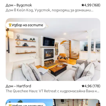
Дом – Вудсток
Средна оценка
4,99 (168)
Дом в Кейп Код, Уудсток, подходящ за домашни
любимци и заобиколен от дървета
Избор на гостите
Най-популярен избор на гостите
Дом – Hartford
Средна оценка
4,96 (178)
The Quechee Haus: VT Retreat с хидромасажна вана на
открито