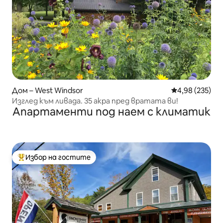
Дом – West Windsor
Средна оценка
4,98 (235)
Изглед към ливада. 35 акра пред вратата ви!
Апартаменти под наем с климатик
Избор на гостите
Най-популярен избор на гостите