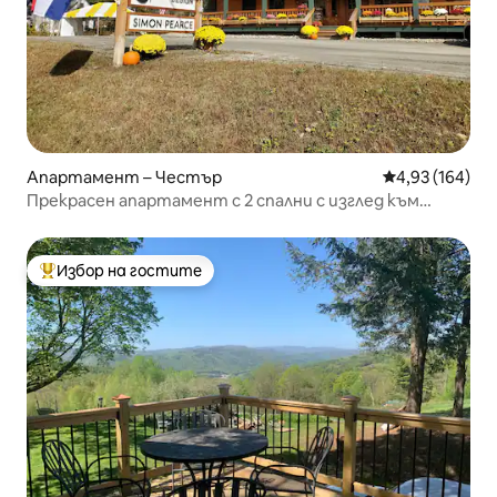
Апартамент – Честър
Средна оценка
4,93 (164)
Прекрасен апартамент с 2 спални с изглед към
веранда и езеро
Избор на гостите
Най-популярен избор на гостите