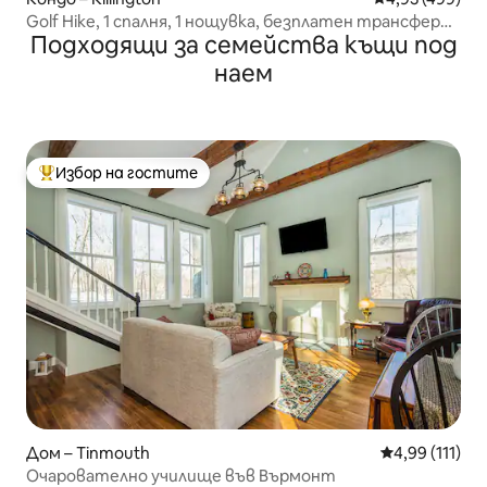
Golf Hike, 1 спалня, 1 нощувка, безплатен трансфер
Подходящи за семейства къщи под
до Пико
наем
Избор на гостите
Най-популярен избор на гостите
Дом – Tinmouth
Средна оценка
4,99 (111)
Очарователно училище във Върмонт