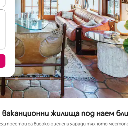
е клавишите със стрелки нагоре и надолу или навигирайте с д
 ваканционни жилища под наем бли
ези престои са високо оценени заради тяхното местоп