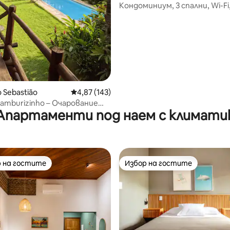
Кондоминиум, 3 спални, Wi-Fi,
плажа, климатик
 Sebastião
Средна оценка: 4,87 от 5, 143 отзива
4,87 (143)
Camburizinho – Очарование
Апартаменти под наем с климати
о морето
 на гостите
Избор на гостите
улярен избор на гостите
Избор на гостите