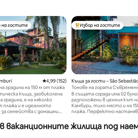
 на гостите
Избор на гостите
улярен избор на гостите
Най-популярен избор на гос
mburí
Средна оценка: 4,99 от 5, 152 отзива
4,99 (152)
Къща за гости – São Sebastiã
на градина на 150 м от плажа
Тонове на гората Съвремен
т 5, 133 отзива
бунгала Камбури 2
пическа къща, заобиколена
В същата сграда има 02 бунг
а градина, е на няколко
разположени в ценния кът н
т плажа и е идеалното
Камбури, тихо място и на 15
 за семейства с домашни
плажа. Перфектно настаняв
 спални къщата
двойки, а също и за семейст
побере до 10 души. На
дете. Нежните кучета и не
в ваканционните жилища под наем 
ия етаж има апартамент,
скаутите са добре дошли! Н
за възрастни хора или хора с
също място са домовете на