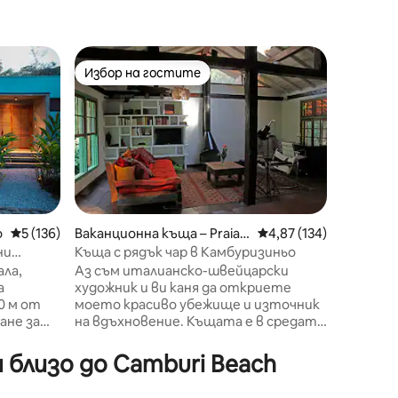
Шале́ – S
Избор на гостите
Избор 
тите
Избор на гостите
Избор 
Глампинг
Камбури
Повече 
къща в с
Камбури
истинско 
допълнителни
спално б
Приемам
да са вк
o
Средна оценка: 5 от 5, 136 отзива
5 (136)
Ваканционна къща – Praia d
Средна оценка: 4,87 
4,87 (134)
наем, вк
e Camburí
ни
Къща с рядък чар в Камбуризиньо
средни по раз
ала,
Аз съм италианско-швейцарски
средата
а
художник и ви каня да откриете
планина.
0 м от
моето красиво убежище и източник
гости, 
ане за
на вдъхновение. Къщата е в средата
контакт
ва с
на гората, на ръба на реката и на
плажа! Н
 лаят
5 минути пеша (200 м) от морето.
близо до Camburi Beach
а едно и
Къщата е очарователна, но селска.
Тя е за любителите на природата