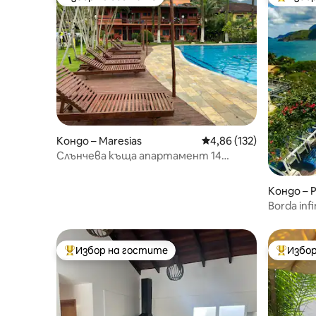
Избор на гостите
Най-поп
Кондо – Maresias
Средна оценка: 4,86 о
4,86 (132)
Слънчева къща апартамент 14
Маресиас
Кондо – P
nde
Borda infi
cinemato
Избор на гостите
Избор
Най-популярен избор на гостите
Най-поп