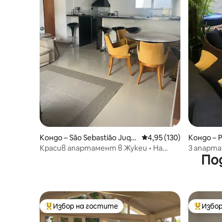
Кондо – São Sebastião Juqu
Средна оценка: 4,95 о
4,95 (130)
Кондо – P
ehy
Красив апартамент в Жукеи • На
3 апарт
По
пешеходно разстояние от плажа и
Конд – Ж
града
Избор на гостите
Избор
Най-популярен избор на гостите
Най-поп