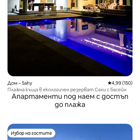
Дом – Sahy
Средна оценка
4,99 (150)
Плажна къща в екологичен резерват Сахи с басейн
Апартаменти под наем с достъп
до плажа
Избор на гостите
Избор на гостите