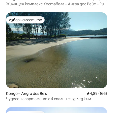
Жилищен комплекс Костабела – Ангра дос Рейс – Рио
де Жанейро
Избор на гостите
Избор на гостите
Кондо – Angra dos Reis
Средна оценка
4,89 (166)
Чудесен апартамент с 4 спални с изглед към
морето