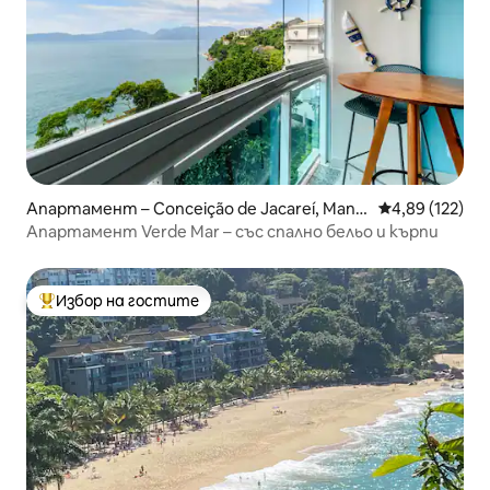
Апартамент – Conceição de Jacareí, Mang
Средна оценка
4,89 (122)
aratiba
Апартамент Verde Mar – със спално бельо и кърпи
Избор на гостите
Най-популярен избор на гостите