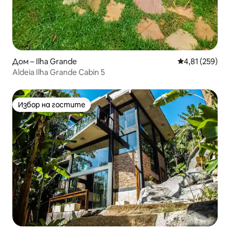
Дом – Ilha Grande
Средна оценка
4,81 (259)
Aldeia Ilha Grande Cabin 5
Избор на гостите
Избор на гостите