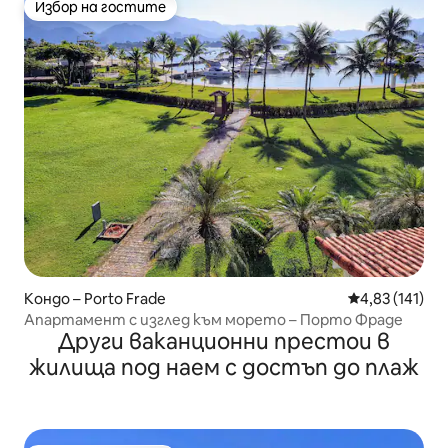
Избор на гостите
Избор на гостите
Кондо – Porto Frade
Средна оценка
4,83 (141)
Апартамент с изглед към морето – Порто Фраде
Други ваканционни престои в
жилища под наем с достъп до плаж