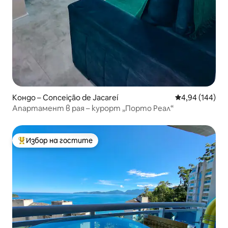
Кондо – Conceição de Jacareí
Средна оценка
4,94 (144)
Апартамент в рая – курорт „Порто Реал“
Избор на гостите
Най-популярен избор на гостите