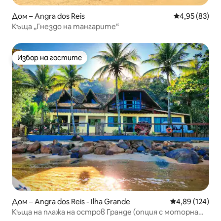
Дом – Angra dos Reis
Средна оценк
4,95 (83)
Къща „Гнездо на тангарите“
Избор на гостите
Избор на гостите
Дом – Angra dos Reis - Ilha Grande
Средна оценка
4,89 (124)
Къща на плажа на остров Гранде (опция с моторна