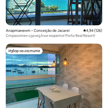
Апартамент – Conceição de Jacareí
Средна оценка
4,94 (126)
Страхотен изглед към морето! Porto Real Resort!
Избор на гостите
Избор на гостите