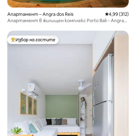
Апартамент – Angra dos Reis
Средна оценка
4,99 (312)
Апартамент в жилищен комплекс Porto Bali – Angra
dos Reis – RJ
Избор на гостите
Най-популярен избор на гостите