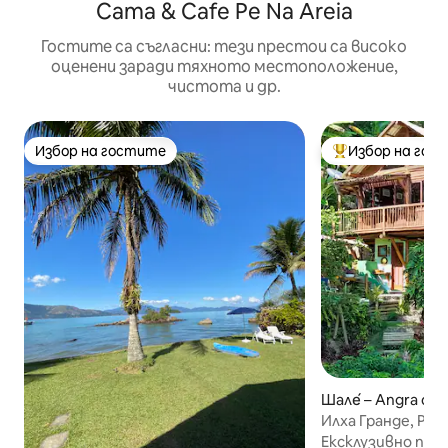
Cama & Cafe Pe Na Areia
Гостите са съгласни: тези престои са високо
оценени заради тяхното местоположение,
чистота и др.
Избор на гостите
Избор на гос
Избор на гостите
Най-популярен 
Шале́ – Angra dos
Илха Гранде, Рио
Ексклузивно шал
Ексклузивно пр