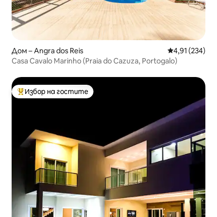
Дом – Angra dos Reis
Средна оценка
4,91 (234)
Casa Cavalo Marinho (Praia do Cazuza, Portogalo)
Избор на гостите
Най-популярен избор на гостите