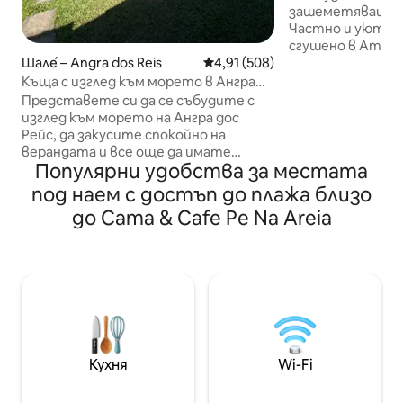
зашеметяваща гл
Частно и уютно 
сгушено в Атлан
незабравим зале
Шале́ – Angra dos Reis
Средна оценка: 4,91 от 5, 508
4,91 (508)
води на заден пл
Къща с изглед към морето в Ангра
достъп до океан
дос Рейс, с удивителен изглед
Представете си да се събудите с
панорамна гледк
изглед към морето на Ангра дос
отдих. За да ст
Рейс, да закусите спокойно на
трябва да дойде
верандата и все още да имате
където се качв
Популярни удобства за местата
време да обядвате без бързане,
лодка FlexBoat, 
преди да си тръгнете. В Chalé
под наем с достъп до плажа близо
Вермелха и Арас
Aldebaran предлагаме освобождаване
до Cama & Cafe Pe Na Areia
плаване, 90 R$ н
до 15:00 ч., за да бъде престоят ви
кея He'Nalu, точ
още по-приятен и пълноценен. - 7 км
Vermelha.
от центъра на Ангра. - Достъп до
морето по стълба в градината.
Спокойно море, подходящо за къпане
- Шале с 3 спални (4 двойни легла) + 1
самостоятелен апартамент (1
двойно легло) - 2 покрити
паркоместа - Домакин на място
Кухня
Wi-Fi