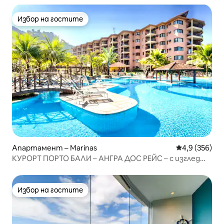
Избор на гостите
Избор на гостите
Апартамент – Marinas
Средна оценк
4,9 (356)
КУРОРТ ПОРТО БАЛИ – АНГРА ДОС РЕЙС – с изглед
към морето
Избор на гостите
Избор на гостите