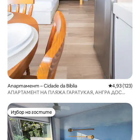
Апартамент – Cidade da Bíblia
Средна оценка
4,93 (123)
АПАРТАМЕНТ НА ПЛЯЖА ГАРАТУКАЯ, АНГРА ДОС
РЕЙС
Избор на гостите
Избор на гостите