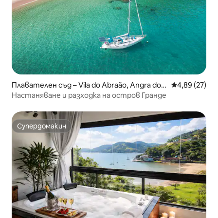
Плавателен съд – Vila do Abraão, Angra dos
Средна оценк
4,89 (27)
Reis
Настаняване и разходка на остров Гранде
Супердомакин
Супердомакин