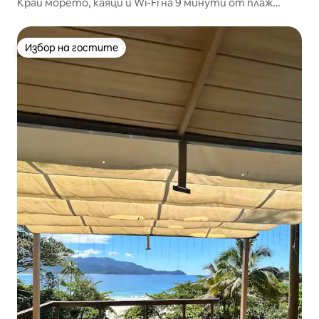
Край морето, каяци и Wi-Fi на 9 минути от плаж
„Арасатиба“
Избор на гостите
Избор на гостите