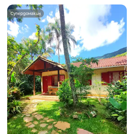
лодка)
Супердомакин
Супердомакин