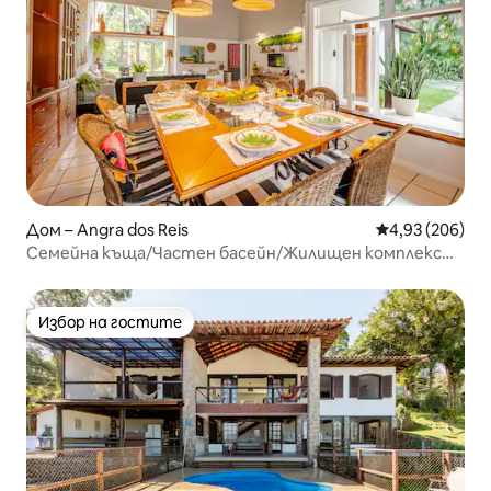
Дом – Angra dos Reis
Средна оценка
4,93 (206)
Семейна къща/Частен басейн/Жилищен комплекс
Fasano
Избор на гостите
Избор на гостите