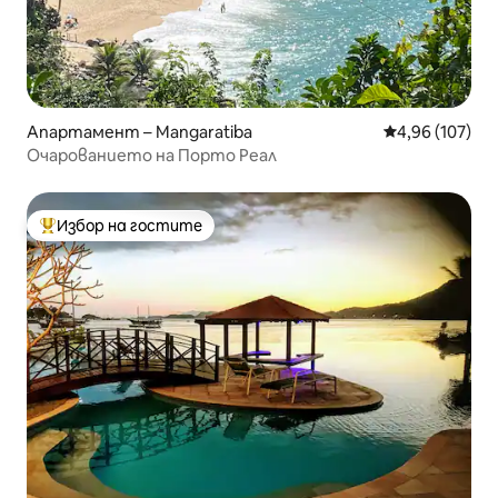
Апартамент – Mangaratiba
Средна оценка
4,96 (107)
Очарованието на Порто Реал
Избор на гостите
Най-популярен избор на гостите