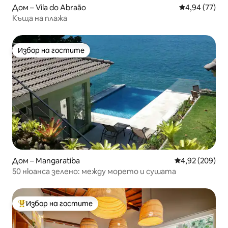
Дом – Vila do Abraão
Средна оценк
4,94 (77)
Къща на плажа
Избор на гостите
Избор на гостите
Дом – Mangaratiba
Средна оценка
4,92 (209)
50 нюанса зелено: между морето и сушата
Избор на гостите
Най-популярен избор на гостите