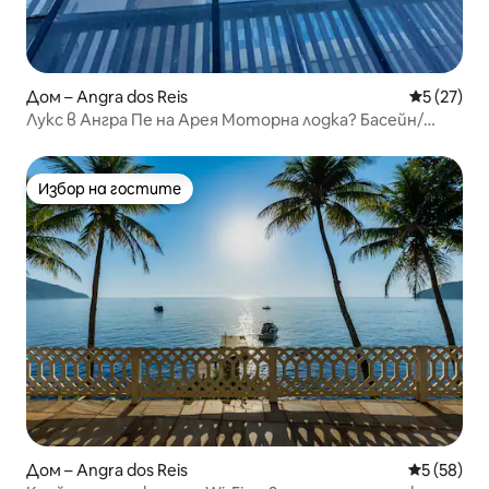
Дом – Angra dos Reis
Средна оц
5 (27)
Лукс в Ангра Пе на Арея Моторна лодка? Басейн/
джакузи
Избор на гостите
Избор на гостите
Дом – Angra dos Reis
Средна оц
5 (58)