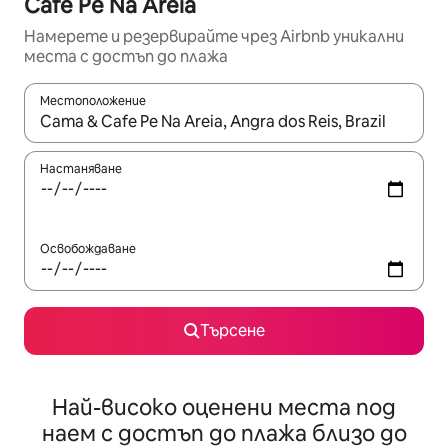
Cafe Pe Na Areia
Намерете и резервирайте чрез Airbnb уникални
места с достъп до плажа
Местоположение
Когато резултатите се покажат, използвайте клавишите 
Настаняване
Освобождаване
Търсене
Най-високо оценени места под
наем с достъп до плажа близо до