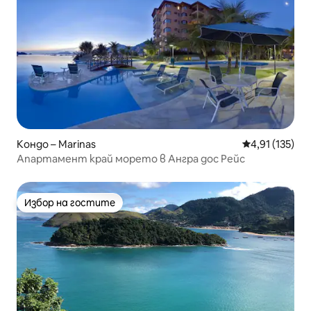
Кондо – Marinas
Средна оценка
4,91 (135)
Апартамент край морето в Ангра дос Рейс
Избор на гостите
Избор на гостите