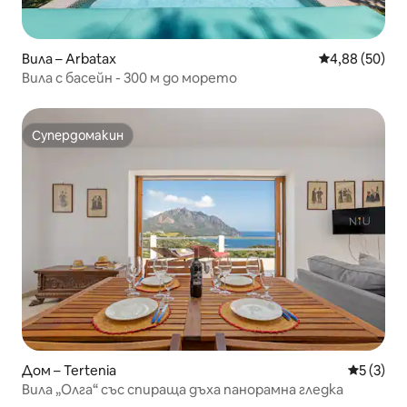
Вила – Arbatax
Средна оценк
4,88 (50)
Вила с басейн - 300 м до морето
Супердомакин
Супердомакин
Дом – Tertenia
Средна о
5 (3)
Вила „Олга“ със спираща дъха панорамна гледка