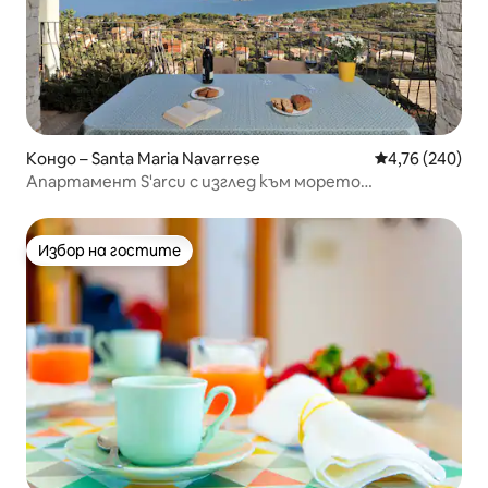
Кондо – Santa Maria Navarrese
Средна оценка
4,76 (240)
Апартамент S'arcu с изглед към морето
IT091006C2000P7947
Избор на гостите
Избор на гостите