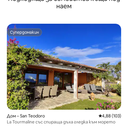
наем
Супердомакин
Супердомакин
Дом – San Teodoro
Средна оценка
4,88 (103)
La Tourmaline със спираща дъха гледка към морето