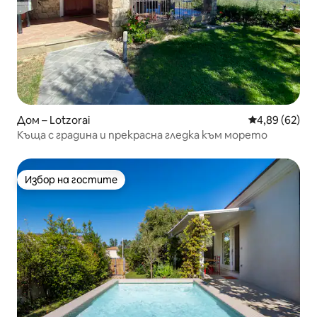
Дом – Lotzorai
Средна оценк
4,89 (62)
Къща с градина и прекрасна гледка към морето
Избор на гостите
Избор на гостите