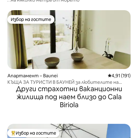
Избор на гостите
Избор на гостите
Апартамент – Baunei
Средна оценка
4,91 (191)
КЪЩА ЗА ТУРИСТИ В БАУНЕЙ за любителите на
Други страхотни ваканционни
планината и морето
жилища под наем близо до Cala
Biriola
Избор на гостите
Най-популярен избор на гостите