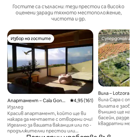
Гостите са съгласни: тези престои са високо
оценени заради тяхното местоположение,
чистота и др.
Избор на гостите
Супердомакин
Избор на гостите
Супердомакин
Вила – Lotzorai
вила Сара с ото
Апартамент – Cala Gonon
Средна оценка: 4,95 от 5, 16
4,95 (161)
Вилата е заобик
e
Изглед
външно ще наме
Красив апартамент, който ще ви
басейн, разделен
накара да мечтаете с отворени очи!
квадратни метра
Идеално за вашата ваканция или по -
естествена тем
продължителни престои или
отворена есте
интелигентна работа.