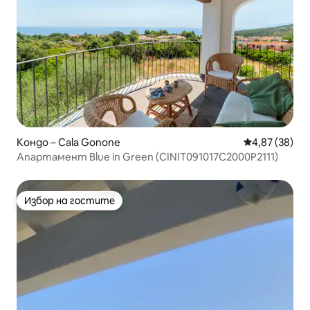
Кондо – Cala Gonone
Средна оценк
4,87 (38)
Апартамент Blue in Green (CINIT091017C2000P2111)
Избор на гостите
Избор на гостите