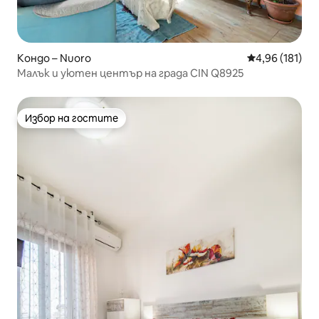
Кондо – Nuoro
Средна оценка
4,96 (181)
Малък и уютен център на града CIN Q8925
Избор на гостите
Избор на гостите