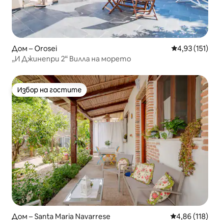
Дом – Orosei
Средна оценка
4,93 (151)
„И Джинепри 2“ Вилла на морето
Избор на гостите
Избор на гостите
Дом – Santa Maria Navarrese
Средна оценка
4,86 (118)