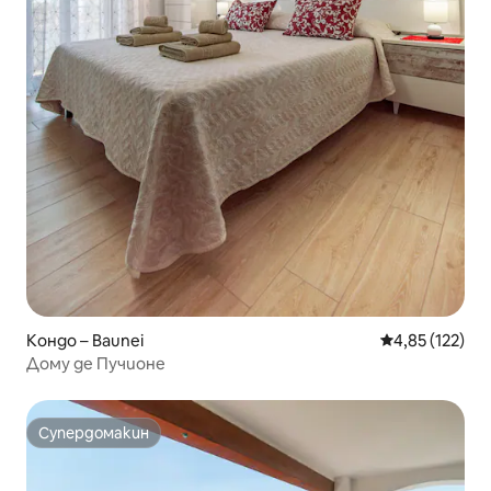
Кондо – Baunei
Средна оценка
4,85 (122)
Дому де Пучионе
Супердомакин
Супердомакин