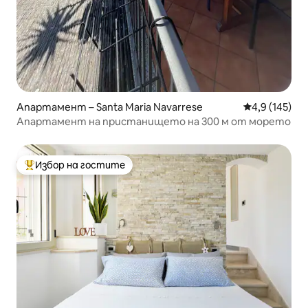
Апартамент – Santa Maria Navarrese
Средна оценк
4,9 (145)
Апартамент на пристанището на 300 м от морето
Избор на гостите
Най-популярен избор на гостите