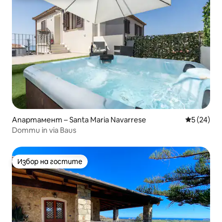
Апартамент – Santa Maria Navarrese
Средна оц
5 (24)
Dommu in via Baus
Избор на гостите
Избор на гостите