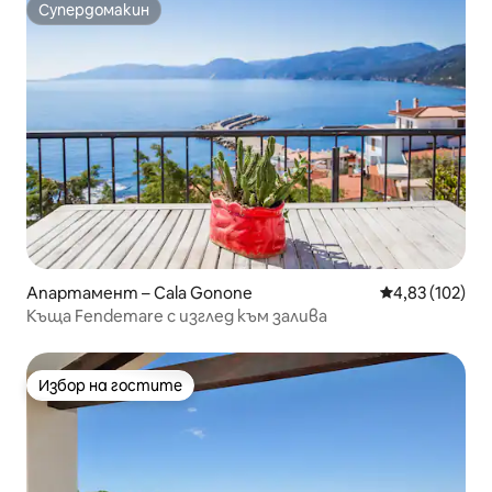
Супердомакин
Супердомакин
Апартамент – Cala Gonone
Средна оценка
4,83 (102)
Къща Fendemare с изглед към залива
Избор на гостите
Избор на гостите