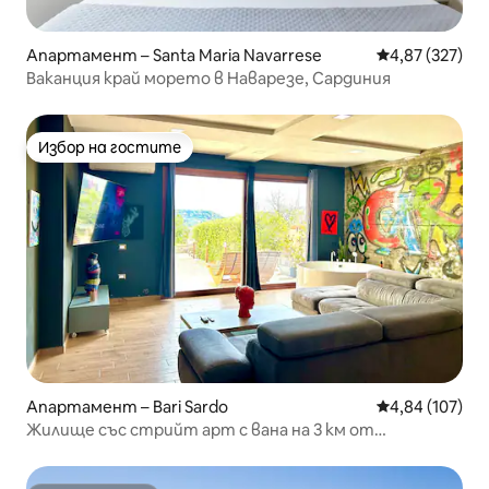
Апартамент – Santa Maria Navarrese
Средна оценка
4,87 (327)
Ваканция край морето в Наварезе, Сардиния
Избор на гостите
Избор на гостите
Апартамент – Bari Sardo
Средна оценка
4,84 (107)
Жилище със стрийт арт с вана на 3 км от
плажовете!