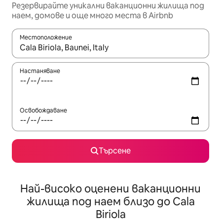
Резервирайте уникални ваканционни жилища под
наем, домове и още много места в Airbnb
Местоположение
Когато резултатите се покажат, използвайте клавишите 
Настаняване
Освобождаване
Търсене
Най-високо оценени ваканционни
жилища под наем близо до Cala
Biriola