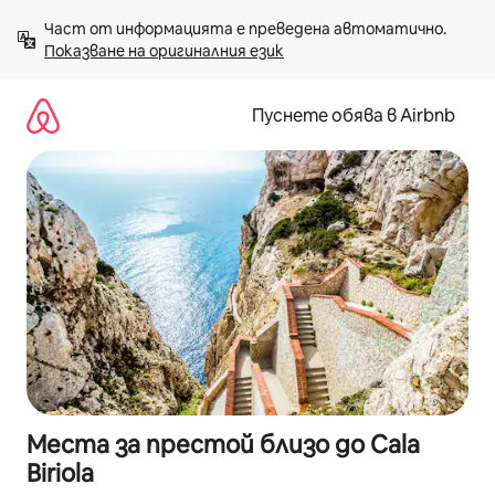
Пропускане
Част от информацията е преведена автоматично. 
към
Показване на оригиналния език
съдържанието
Пуснете обява в Airbnb
Места за престой близо до Cala
Biriola