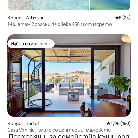
Кондо – Arbatax
Средна оц
5 (24)
1-ви етаж 2 спални 4 човека 450 м от морето
Избор на гостите
Избор на гостите
Кондо – Tortolì
Средна оценка
4,95 (150)
Casa Virginia - близо до центъра и плажовете
Подходящи за семейства къщи под