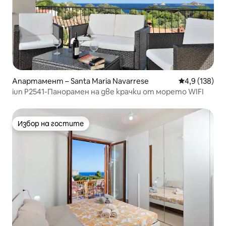
Апартамент – Santa Maria Navarrese
Средна оценк
4,9 (138)
iun P2541-Панорамен на две крачки от морето WIFI
Избор на гостите
Избор на гостите