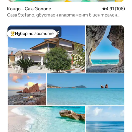
Кондо – Cala Gonone
Средна оценка
4,91 (106)
Casa Stefano, двустаен апартамент в централен
район, WiFi, климатик
Избор на гостите
Най-популярен избор на гостите