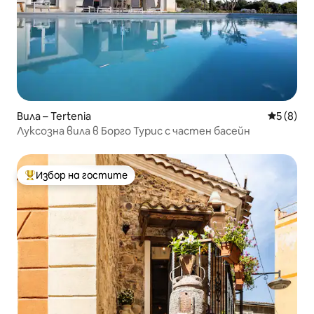
Вила – Tertenia
Средна о
5 (8)
Луксозна вила в Борго Турис с частен басейн
Избор на гостите
Най-популярен избор на гостите