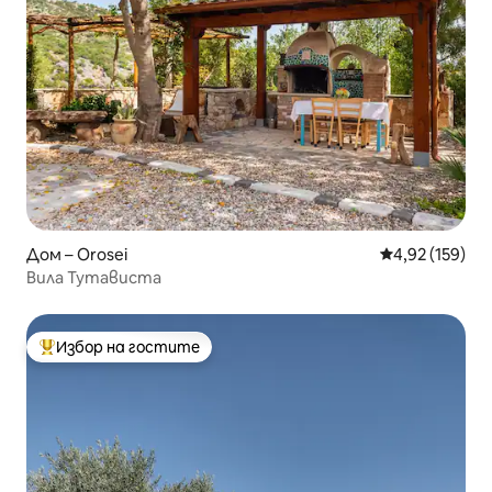
Дом – Orosei
Средна оценка
4,92 (159)
Вила Тутависта
Избор на гостите
Най-популярен избор на гостите