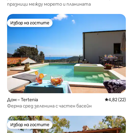
празници между морето и планината
Избор на гостите
Избор на гостите
Дом – Tertenia
Средна оценк
4,82 (22)
Ферма сред зеленина с частен басейн
Избор на гостите
Избор на гостите