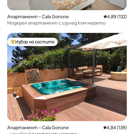
Апартамент – Cala Gonone
Средна оценка
4,89 (132)
Модерен апартамент с изглед към морето
Избор на гостите
Най-популярен избор на гостите
Апартамент – Cala Gonone
Средна оценка
4,84 (139)
. .на няколко метра от морето