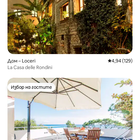
Дом – Loceri
Средна оценка
4,94 (129)
La Casa delle Rondini
Избор на гостите
Избор на гостите