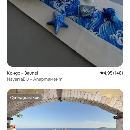
Кондо – Baunei
Средна оценка
4,95 (148)
NavarraBlu – Апартамент
Супердомакин
Супердомакин