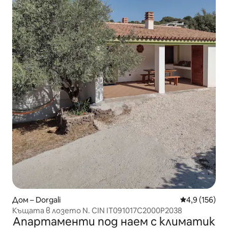
Дом – Dorgali
Средна оценк
4,9 (156)
Къщата в лозето N. CIN IT091017C2000P2038
Апартаменти под наем с климатик