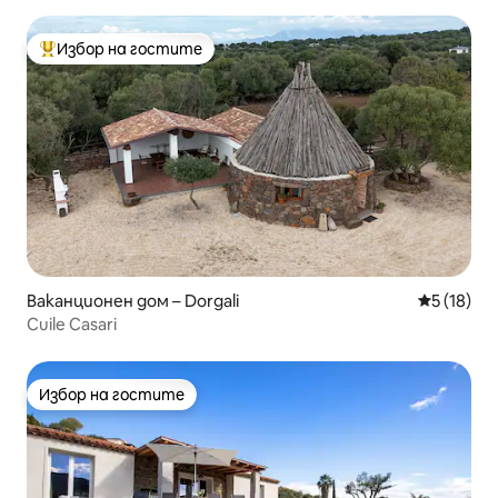
Избор на гостите
Най-популярен избор на гостите
Ваканционен дом – Dorgali
Средна оц
5 (18)
Cuile Casari
Избор на гостите
Избор на гостите