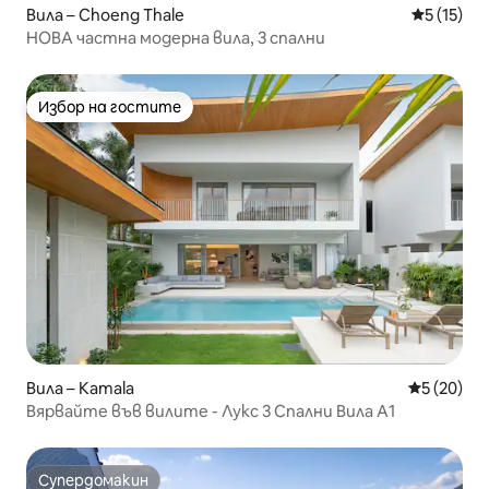
Вила – Choeng Thale
Средна оц
5 (15)
НОВА частна модерна вила, 3 спални
Избор на гостите
Избор на гостите
Вила – Kamala
Средна оц
5 (20)
Вярвайте във вилите - Лукс 3 Спални Вила А1
Супердомакин