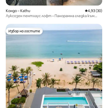
Кондо – Kathu
Средна оценк
4,93 (30)
Луксозен пентхаус лофт • Панорамна гледка към
планината и залива
Избор на гостите
Избор на гостите