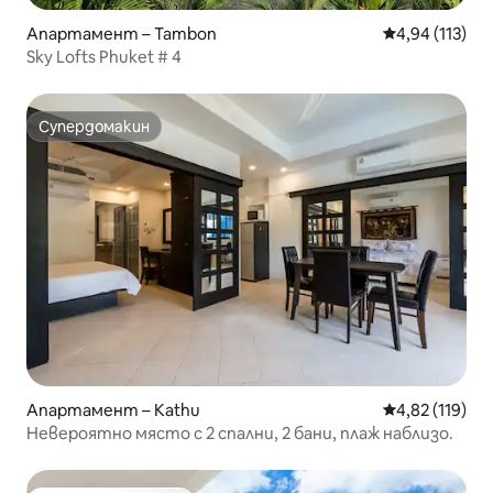
Апартамент – Tambon
Средна оценка
4,94 (113)
Sky Lofts Phuket # 4
Супердомакин
Супердомакин
Апартамент – Kathu
Средна оценка
4,82 (119)
Невероятно място с 2 спални, 2 бани, плаж наблизо.