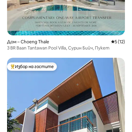
Дом – Choeng Thale
Средна оц
5 (12)
3 BR Baan Tantawan Pool Villa, Сурин Бийч, Пукет
Избор на гостите
Най-популярен избор на гостите