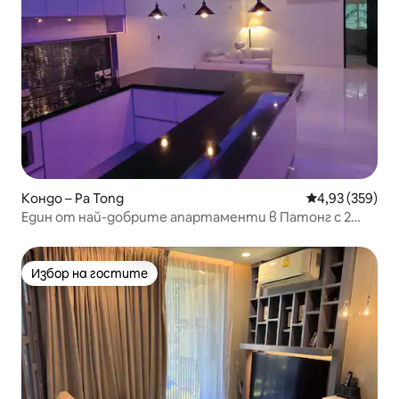
Кондо – Pa Tong
Средна оценка
4,93 (359)
Един от най-добрите апартаменти в Патонг с 2
спални и супер модем
Избор на гостите
Избор на гостите