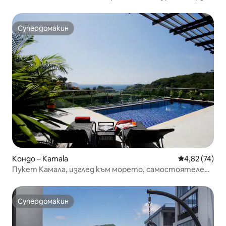
Wi-Fi
Супердомакин
Супердомакин
Кондо – Kamala
Средна оценк
4,82 (74)
Пукет Камала, изглед към морето, самостоятелен
басейн, 3 спални
Супердомакин
Супердомакин