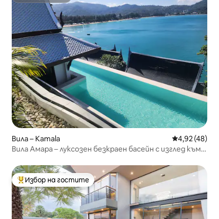
Супердомакин
Вила – Kamala
Средна оценк
4,92 (48)
Вила Амара – луксозен безкраен басейн с изглед към
морето
Избор на гостите
Най-популярен избор на гостите