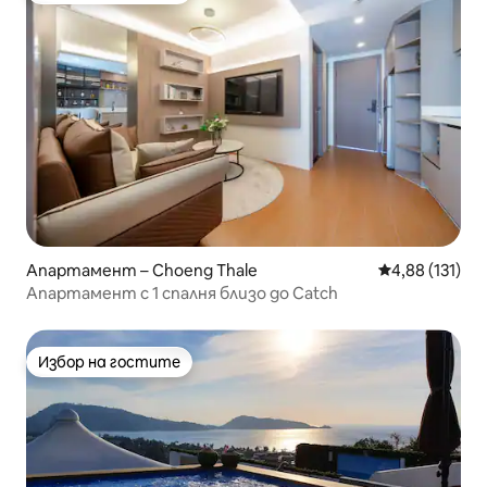
Апартамент – Choeng Thale
Средна оценка
4,88 (131)
Апартамент с 1 спалня близо до Catch
Избор на гостите
Избор на гостите