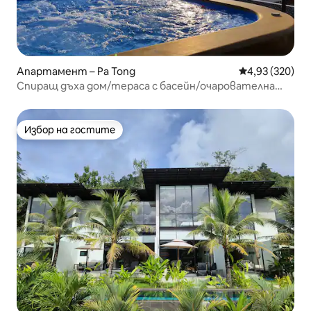
Апартамент – Pa Tong
Средна оценка
4,93 (320)
Спиращ дъха дом/тераса с басейн/очарователна
градина
Избор на гостите
Избор на гостите