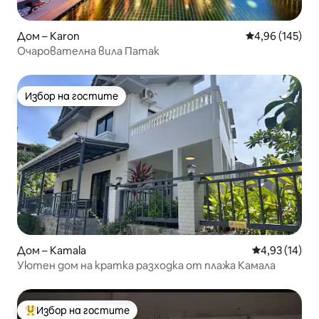
Дом – Karon
Средна оценка
4,96 (145)
Очарователна вила Патак
Избор на гостите
Избор на гостите
Дом – Kamala
Средна оценк
4,93 (14)
Уютен дом на кратка разходка от плажа Камала
Избор на гостите
Най-популярен избор на гостите