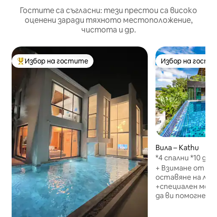
Гостите са съгласни: тези престои са високо
оценени заради тяхното местоположение,
чистота и др.
Избор на гостите
Избор на гости
Най-популярен избор на гостите
Избор на гости
Вила – Kathu
*4 спални *10 душ
Местоположение
+ Взимане от л
оставяне на ле
+специален мени
да ви помогне п
ви от 8:00до 22:
питейна вода +Ne