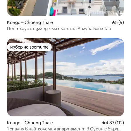
Кондо – Choeng Thale
Средна о
5 (9)
Пентхаус с изглед към плажа на Лагуна Банг Тао
Избор на гостите
Избор на гостите
Кондо – Choeng Thale
Средна оценка
4,87 (112)
1 спалня в най-големия апартамент в Сурин с бърз