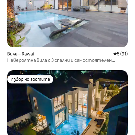
Вила – Rawai
Средна оц
5 (91)
Невероятна вила с 3 спални и самостоятелен
басейн в Рауай
Избор на гостите
Избор на гостите