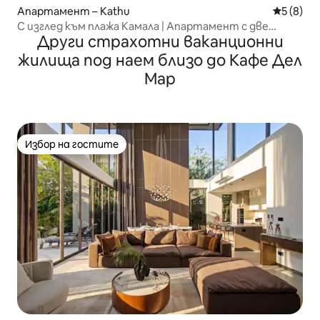
Апартамент – Kathu
Средна о
5 (8)
С изглед към плажа Камала | Апартамент с две
Други страхотни ваканционни
спални с невероятен изглед към морето | Тераса с
изглед + самостоятелен басейн | Прекрасен залез |
жилища под наем близо до Кафе Дел
400 метра пеша до плажа | A82
Мар
Избор на гостите
Избор на гостите