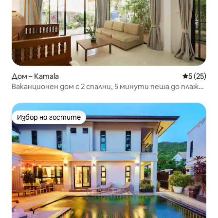
Дом – Kamala
Средна оц
5 (25)
Ваканционен дом с 2 спални, 5 минути пеша до плажа
Камала
Избор на гостите
Избор на гостите