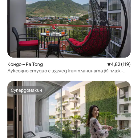
Кондо – Pa Tong
Средна оценка
4,82 (119)
Луксозно студио с изглед към планината @ плаж -
650 м
Супердомакин
Супердомакин