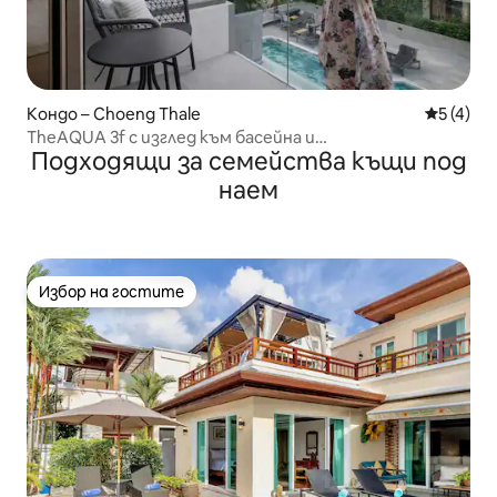
Кондо – Choeng Thale
Средна о
5 (4)
TheAQUA 3f с изглед към басейна и
Подходящи за семейства къщи под
езерото@BoatAvenue (Лагуна Бийч)
наем
Избор на гостите
Избор на гостите