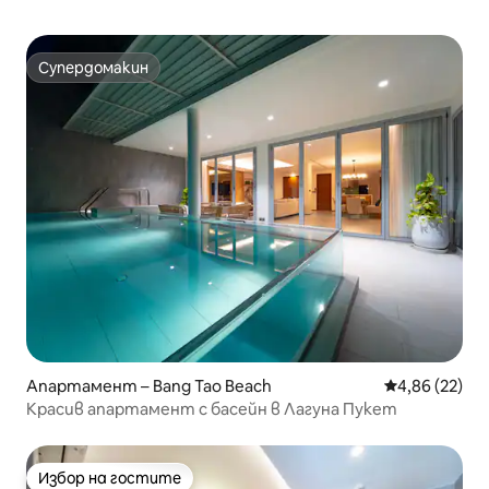
Супердомакин
Супердомакин
Апартамент – Bang Tao Beach
Средна оценк
4,86 (22)
Красив апартамент с басейн в Лагуна Пукет
Избор на гостите
Избор на гостите