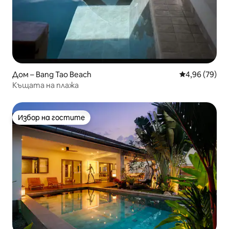
Дом – Bang Tao Beach
Средна оценк
4,96 (79)
Къщата на плажа
Избор на гостите
Избор на гостите