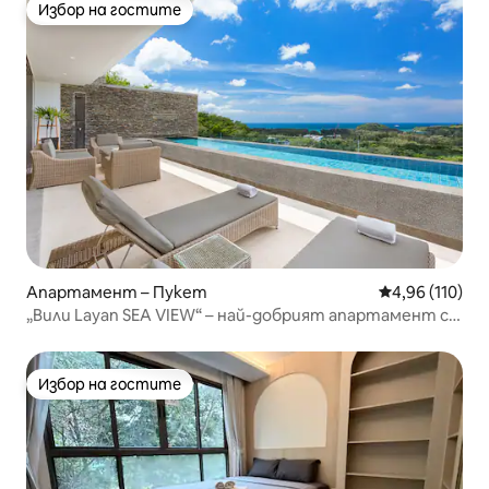
Избор на гостите
Избор на гостите
Апартамент – Пукет
Средна оценка
4,96 (110)
„Вили Layan SEA VIEW“ – най-добрият апартамент с 3
спални, 11-метров басейн
Избор на гостите
Избор на гостите