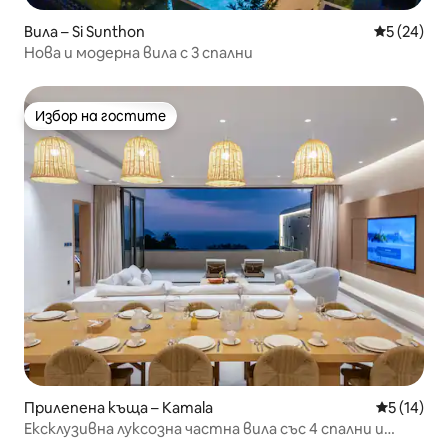
Вила – Si Sunthon
Средна оц
5 (24)
Нова и модерна вила с 3 спални
Избор на гостите
Избор на гостите
Прилепена къща – Kamala
Средна оц
5 (14)
Ексклузивна луксозна частна вила със 4 спални и
изглед към морето в Sky D3U2, 12-метров безкраен