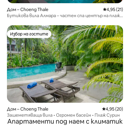
Дом – Choeng Thale
Средна оценк
4,95 (21)
Бутикова вила Алмара – частен спа център на плажа
Банг Тао
Избор на гостите
Избор на гостите
Дом – Choeng Thale
Средна оценк
4,95 (20)
Зашеметяваща вила • Огромен басейн • Плаж Сурин
Апартаменти под наем с климатик