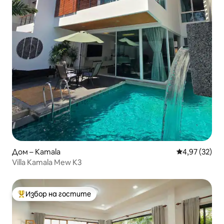
Дом – Kamala
Средна оценк
4,97 (32)
Villa Kamala Mew K3
Избор на гостите
Най-популярен избор на гостите