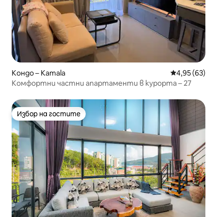
Кондо – Kamala
Средна оценк
4,95 (63)
Комфортни частни апартаменти в курорта – 27
Избор на гостите
Избор на гостите