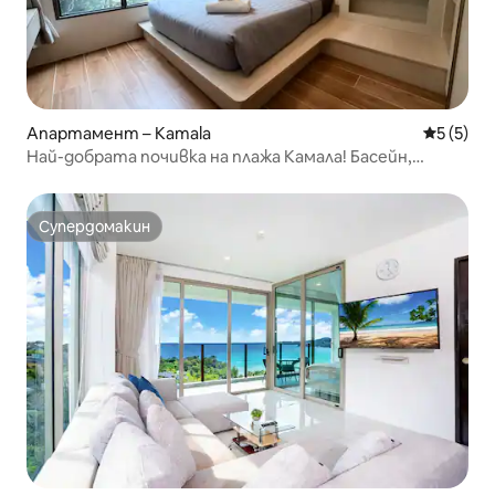
Апартамент – Kamala
Средна о
5 (5)
Най-добрата почивка на плажа Камала! Басейн,
фитнес зала. 511
Супердомакин
Супердомакин