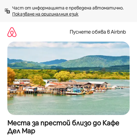
Пропускане
Част от информацията е преведена автоматично. 
към
Показване на оригиналния език
съдържанието
Пуснете обява в Airbnb
Места за престой близо до Кафе
Дел Мар