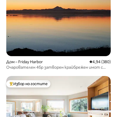
Дом – Friday Harbor
Средна оценка
4,94 (380)
Очарователен 4бр затворен крайбрежен имот с
плаж.
Избор на гостите
Най-популярен избор на гостите