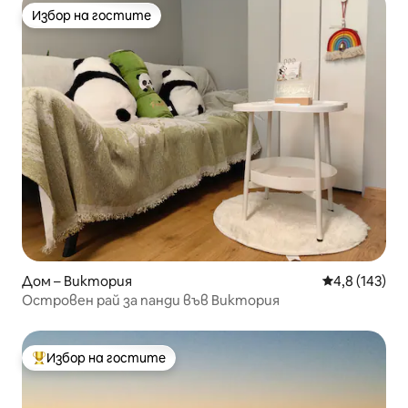
Избор на гостите
Избор на гостите
Дом – Виктория
Средна оценк
4,8 (143)
Островен рай за панди във Виктория
Избор на гостите
Най-популярен избор на гостите