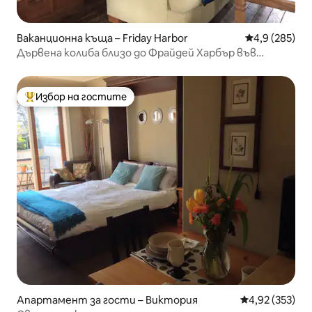
Ваканционна къща – Friday Harbor
Средна оценк
4,9 (285)
Дървена колиба близо до Фрайдей Харбър във
фермата Tigercello
Избор на гостите
Най-популярен избор на гостите
Апартамент за гости – Виктория
Средна оценка
4,92 (353)