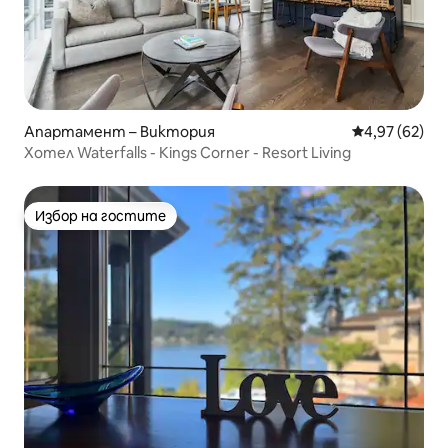
Апартамент – Виктория
Средна оценк
4,97 (62)
Хотел Waterfalls - Kings Corner - Resort Living
Избор на гостите
Избор на гостите