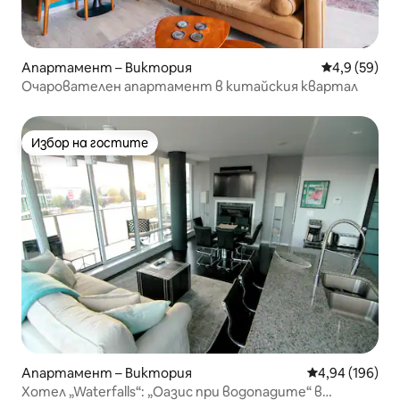
Апартамент – Виктория
Средна оцен
4,9 (59)
Очарователен апартамент в китайския квартал
Избор на гостите
Избор на гостите
Апартамент – Виктория
Средна оценка
4,94 (196)
Хотел „Waterfalls“: „Оазис при водопадите“ в