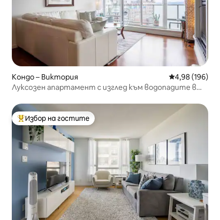
Кондо – Виктория
Средна оценка
4,98 (196)
Луксозен апартамент с изглед към водопадите в
хотел Empress
Избор на гостите
Най-популярен избор на гостите