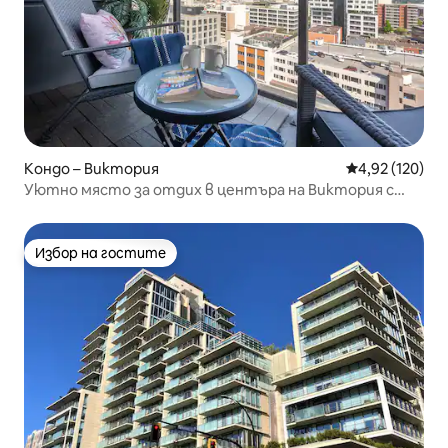
Кондо – Виктория
Средна оценка
4,92 (120)
Уютно място за отдих в центъра на Виктория с
паркинг
Избор на гостите
Избор на гостите