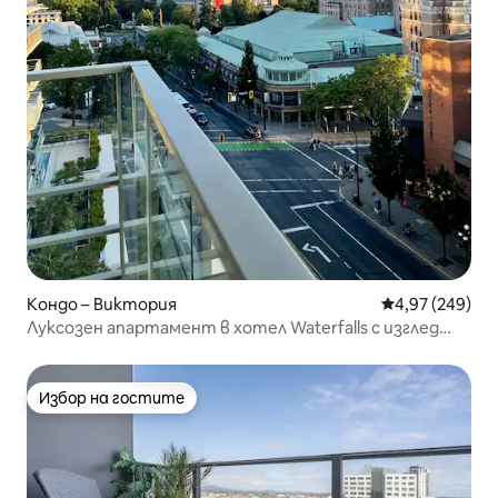
Кондо – Виктория
Средна оценка
4,97 (249)
Луксозен апартамент в хотел Waterfalls с изглед
към галерия
Избор на гостите
Избор на гостите