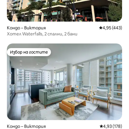
Кондо – Виктория
Средна оценка
4,95 (443)
Хотел Waterfalls, 2 спални, 2 бани
Избор на гостите
Избор на гостите
Кондо – Виктория
Средна оценка
4,93 (178)