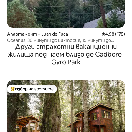
Апартамент – Juan de Fuca
Средна оценка
4,98 (178)
Oceanus, 30 минути до Виктория, 15 минути до
Други страхотни ваканционни
Лангфорд
жилища под наем близо до Cadboro-
Gyro Park
Избор на гостите
Най-популярен избор на гостите