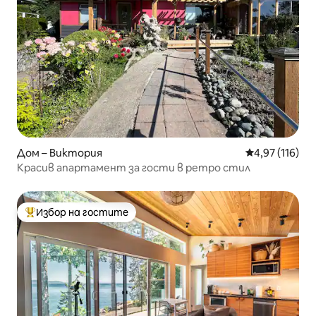
Дом – Виктория
Средна оценка
4,97 (116)
Красив апартамент за гости в ретро стил
Избор на гостите
Най-популярен избор на гостите