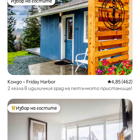
Избор на гостите
Избор на гостите
Кондо – Friday Harbor
Средна оценка
4,85 (462)
2 легла в идиличния град на петъчното пристанище!
Избор на гостите
Най-популярен избор на гостите