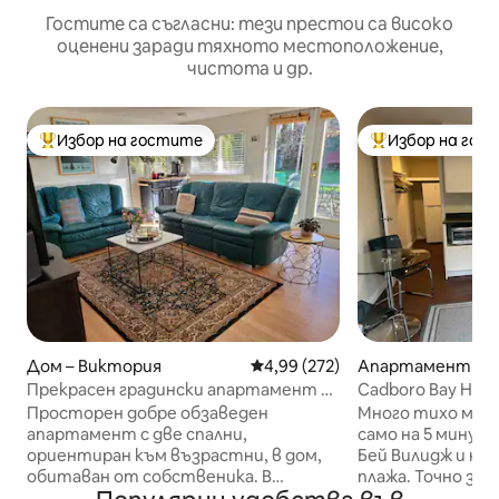
Гостите са съгласни: тези престои са високо
оценени заради тяхното местоположение,
чистота и др.
Избор на гостите
Избор на гос
Най-популярен избор на гостите
Най-популярен 
Дом – Виктория
Средна оценка: 4,99 от 5, 272
4,99 (272)
Апартамент за г
иктория
Прекрасен градински апартамент с
Cadboro Bay Hid
две спални ви очаква!
Просторен добре обзаведен
Много тихо мес
апартамент с две спални,
само на 5 минут
ориентиран към възрастни, в дом,
Бей Вилидж и на
обитаван от собственика. В
плажа. Точно зад
желания район Хилсайд/Лансдаун.
ресторанти, ка