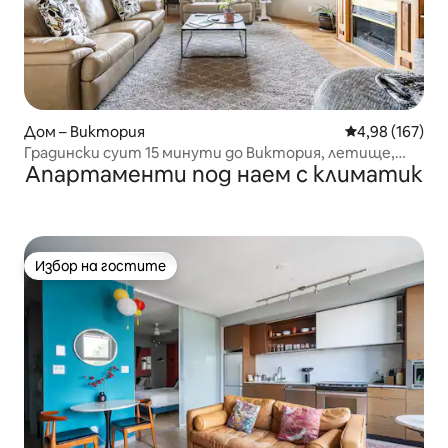
Дом – Виктория
Средна оценка
4,98 (167)
Градински суит 15 минути до Виктория, летище,
Апартаменти под наем с климатик
фериботи
Избор на гостите
Избор на гостите