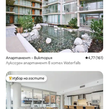
Апартамент – Виктория
Средна оценка
4,77 (161)
Луксозен апартамент в хотел Waterfalls
Избор на гостите
Най-популярен избор на гостите