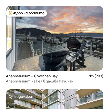
центъра на града
Избор на гостите
Най-популярен избор на гостите
Апартамент – Cowichan Bay
Средна оце
5 (203)
Апартамент на кея в залива Кауичан
Супердомакин
Супердомакин