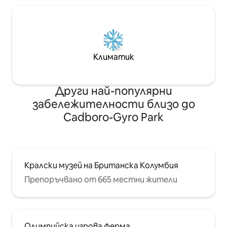
Климатик
Други най-популярни
забележителности близо до
Cadboro-Gyro Park
Кралски музей на Британска Колумбия
Препоръчвано от 665 местни жители
Олимпийска игрова ферма