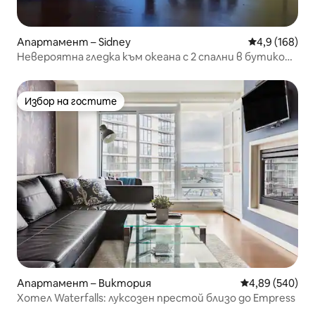
Апартамент – Sidney
Средна оценк
4,9 (168)
Невероятна гледка към океана с 2 спални в бутиков
хотел
Избор на гостите
Избор на гостите
Апартамент – Виктория
Средна оценка
4,89 (540)
Хотел Waterfalls: луксозен престой близо до Empress