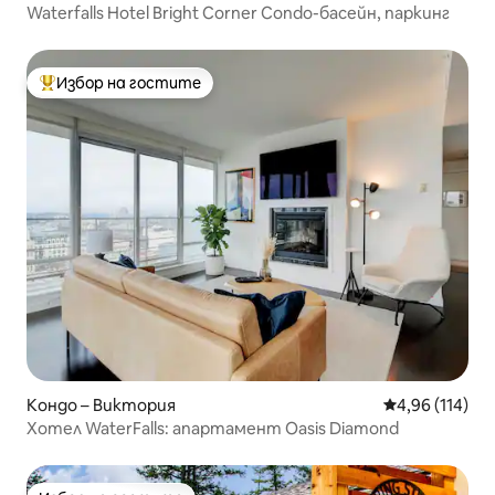
Waterfalls Hotel Bright Corner Condo-басейн, паркинг
Избор на гостите
Най-популярен избор на гостите
Кондо – Виктория
Средна оценка
4,96 (114)
Хотел WaterFalls: апартамент Oasis Diamond