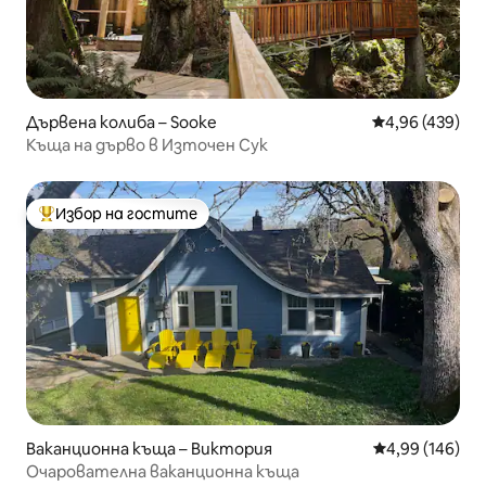
Дървена колиба – Sooke
Средна оценка
4,96 (439)
Къща на дърво в Източен Сук
Избор на гостите
Най-популярен избор на гостите
Ваканционна къща – Виктория
Средна оценка
4,99 (146)
Очарователна ваканционна къща