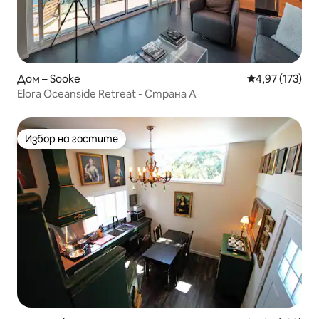
Дом – Sooke
Средна оценка
4,97 (173)
Elora Oceanside Retreat - Страна А
Избор на гостите
Избор на гостите