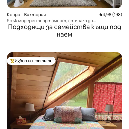
Кондо – Виктория
Средна оценка
4,98 (198)
Ярък модерен апартамент, стъпала до
Подходящи за семейства къщи под
пристанището с паркинг
наем
Избор на гостите
Най-популярен избор на гостите