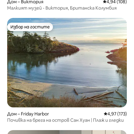
Дом – Виктория
Средна оценка
4,94 (108)
Малкият музей - Виктория, Британска Колумбия
Избор на гостите
Избор на гостите
Дом – Friday Harbor
Средна оценка
4,97 (173)
Почивка на брега на остров Сан Хуан | Плаж и гледки