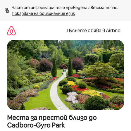
Пропускане
Част от информацията е преведена автоматично. 
към
Показване на оригиналния език
съдържанието
Пуснете обява в Airbnb
Места за престой близо до
Cadboro-Gyro Park