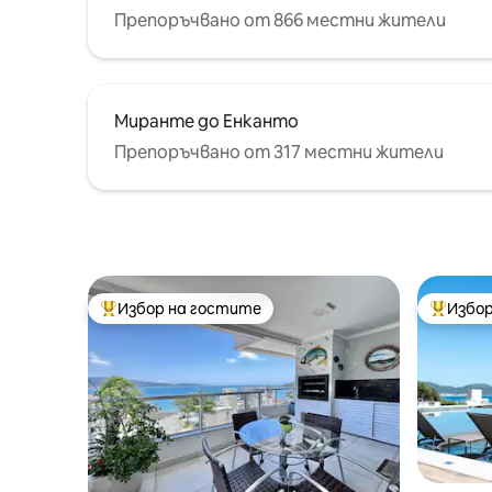
Препоръчвано от 866 местни жители
Миранте до Енканто
Препоръчвано от 317 местни жители
Избор на гостите
Избор
Най-популярен избор на гостите
Най-поп