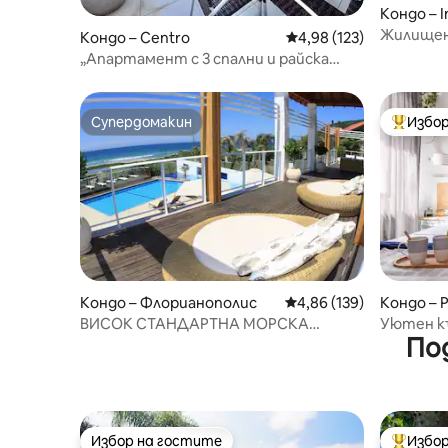
Кондо – I
melho, Fl
Жилищен 
Кондо – Centro
Средна оценка: 4,98 о
4,98 (123)
във Фло
„Апартамент с 3 спални и райска
гледка в Бомбиняс“
Супердомакин
Избор
Супердомакин
Най-поп
Кондо – Флорианополис
Средна оценка: 4,86 о
4,86 (139)
Кондо – 
ВИСОК СТАНДАРТНА МОРСКА
Уютен къ
По
ПРЕДНА ЧАСТ НА FLORIPA AP
Избор на гостите
Избор