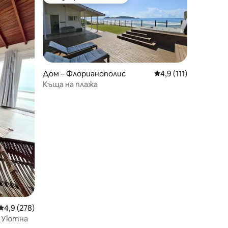
Най-популярен избор на гостите
Дом – Флорианополис
Средна оценка: 4,9 
4,9 (111)
Къща на плажа
Средна оценка: 4,9 от 5, 278 отзива
4,9 (278)
. Уютна