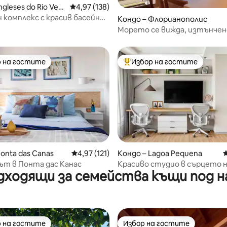
ngleses do Rio Ver
Средна оценка: 4,97 от 5, 138 отзива
4,97 (138)
orianopólis
комплекс с красив басейн
т 5, 123 отзива
Кондо – Флорианополис
рианополис
Морето се вижда, изтънчен
комфорт на детайлите
 на гостите
Избор на гостите
улярен избор на гостите
Най-популярен избор на гос
т 5, 139 отзива
Ponta das Canas
Средна оценка: 4,97 от 5, 121 отзива
4,97 (121)
Кондо – Lagoa Pequena
С
т в Понта дас Канас
Красиво студио в сърцето 
дходящи за семейства къщи под н
Кампече
 на гостите
Избор на гостите