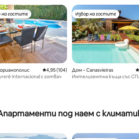
 на гостите
Избор на гостите
улярен избор на гостите
Избор на гостите
лорианополис
Средна оценка: 4,95 от 5, 104 отзива
4,95 (104)
Дом – Canasvieiras
С
rerê Internacional с готвач
Интелигентна къща със СП
т 5, 100 отзива
басейн, Alexa и караоке
Апартаменти под наем с климати