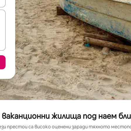
е клавишите със стрелки нагоре и надолу или навигирайте с д
 ваканционни жилища под наем близ
ези престои са високо оценени заради тяхното местоп