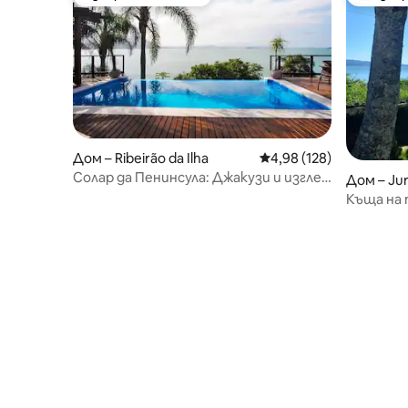
Избор на гостите
Най-поп
Дом – Ribeirão da Ilha
Средна оценка: 4,98 о
4,98 (128)
Солар да Пенинсула: Джакузи и изглед
Дом – Ju
към морето!
Къща на 
– Крак в 