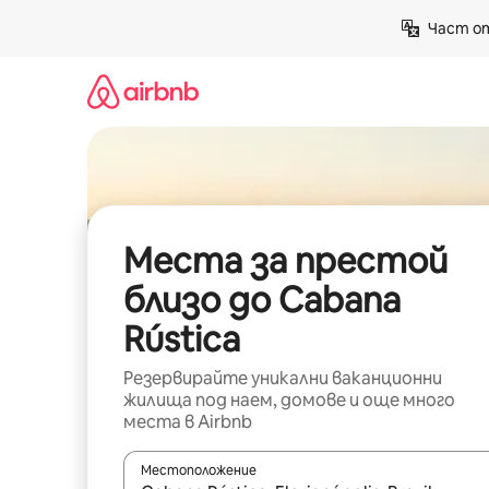
Пропускане
Част от
към
съдържанието
Места за престой
близо до Cabana
Rústica
Резервирайте уникални ваканционни
жилища под наем, домове и още много
места в Airbnb
Местоположение