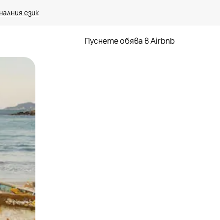
налния език
Пуснете обява в Airbnb