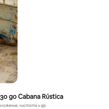
окосване или плъзгане.
о до Cabana Rústica
оложение, чистота и др.