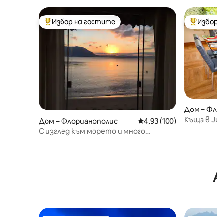
Избор на гостите
Избор
Най-популярен избор на гостите
Най-поп
Дом – Ф
Къща в Ju
Дом – Флорианополис
Средна оценка: 4,93 о
4,93 (100)
С изглед към морето и много
природна красота!