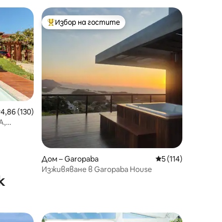
Избор на гостите
Най-популярен избор на гостите
редна оценка: 4,86 от 5, 130 отзива
4,86 (130)
А,
Дом – Garopaba
Средна оценка: 5 
5 (114)
Изживяване в Garopaba House
к