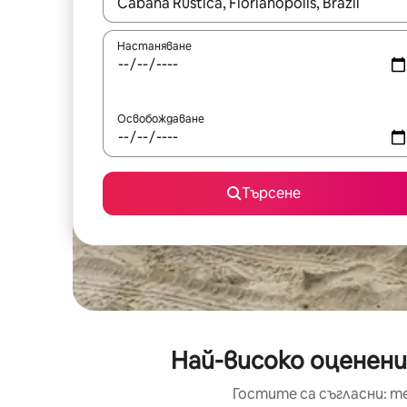
Когато резултатите се покажат, използвайт
Настаняване
Освобождаване
Търсене
Най-високо оценени
Гостите са съгласни: т