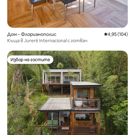
Дом – Флорианополис
Средна оценка
4,95 (104)
Къща в Jurerê Internacional с готвач
Избор на гостите
Избор на гостите