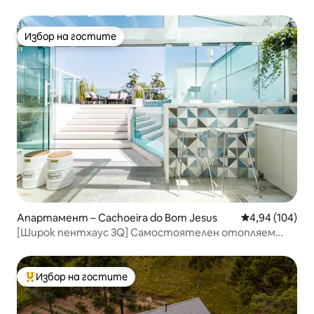
Избор на гостите
Избор на гостите
Апартамент – Cachoeira do Bom Jesus
Средна оценка
4,94 (104)
[Широк пентхаус 3Q] Самостоятелен отопляем
плувен басейн
Избор на гостите
Най-популярен избор на гостите