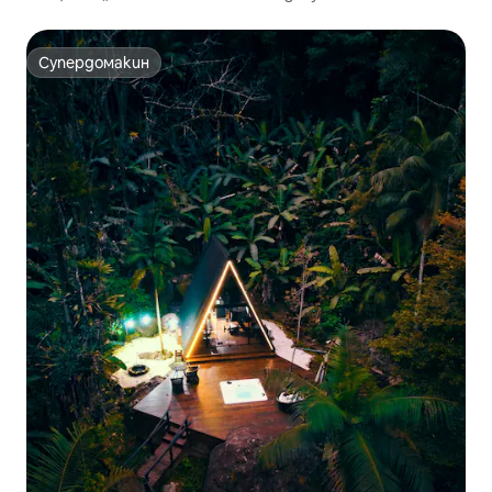
Супердомакин
Супердомакин