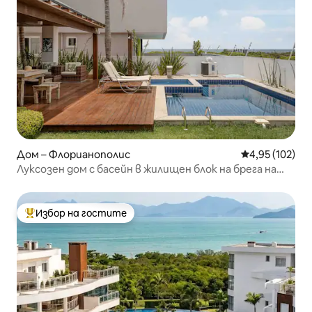
Дом – Флорианополис
Средна оценка
4,95 (102)
Луксозен дом с басейн в жилищен блок на брега на
океана!
Избор на гостите
Най-популярен избор на гостите