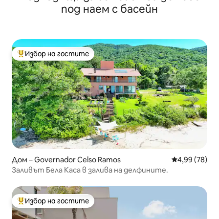
под наем с басейн
Избор на гостите
Най-популярен избор на гостите
Дом – Governador Celso Ramos
Средна оценк
4,99 (78)
Заливът Бела Каса в залива на делфините.
Избор на гостите
Най-популярен избор на гостите