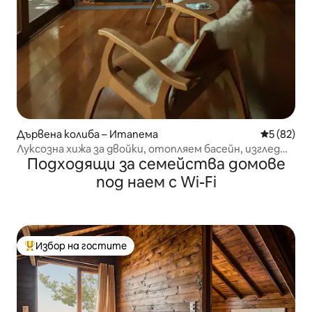
Дървена колиба – Итапема
Средна оц
5 (82)
Луксозна хижа за двойки, отопляем басейн, изглед
Подходящи за семейства домове
към морето
под наем с Wi-Fi
Избор на гостите
Най-популярен избор на гостите