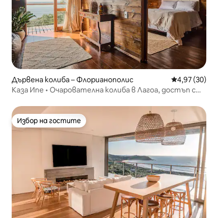
Дървена колиба – Флорианополис
Средна оценк
4,97 (30)
Каза Ипе • Очарователна колиба в Лагоа, достъп с
лодка
Избор на гостите
Избор на гостите