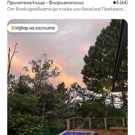
Прилепена къща – Флорианополис
Средна оц
5 (44)
От всекидневната до плажа или басейна! Прекрасен
залез
Избор на гостите
Най-популярен избор на гостите