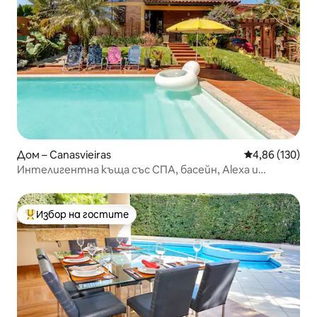
Дом – Canasvieiras
Средна оценка
4,86 (130)
Интелигентна къща със СПА, басейн, Alexa и
караоке
Избор на гостите
Най-популярен избор на гостите