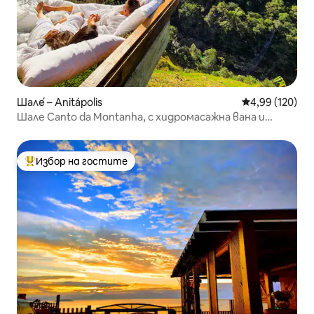
Шале́ – Anitápolis
Средна оценка
4,99 (120)
Шале Canto da Montanha, с хидромасажна вана и
камина
Избор на гостите
Най-популярен избор на гостите