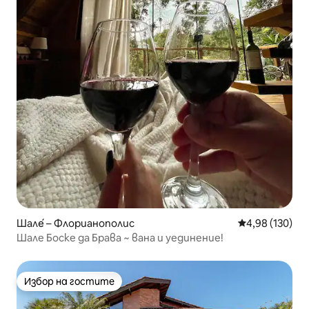
Шале́ – Флорианополис
Средна оценка
4,98 (130)
Шале Боске да Брава ~ вана и уединение!
Избор на гостите
Избор на гостите