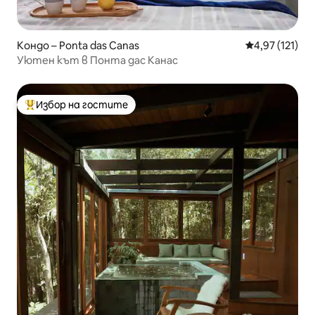
Кондо – Ponta das Canas
Средна оценка
4,97 (121)
Уютен кът в Понта дас Канас
Избор на гостите
Най-популярен избор на гостите