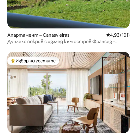
Апартамент – Canasvieiras
Средна оценка
4,93 (101)
Дуплекс покрив с изглед към остров Франсез –
Канажур
Избор на гостите
Най-популярен избор на гостите