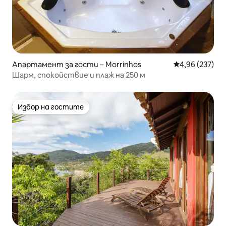
Апартамент за гости – Morrinhos
Средна оценка
4,96 (237)
Шарм, спокойствие и плаж на 250 м
Избор на гостите
Избор на гостите