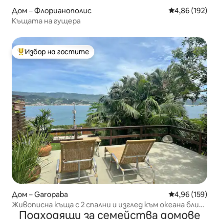
Дом – Флорианополис
Средна оценка
4,86 (192)
Къщата на гущера
Избор на гостите
Най-популярен избор на гостите
Дом – Garopaba
Средна оценка
4,96 (159)
Живописна къща с 2 спални и изглед към океана близо
Подходящи за семейства домове
до Вигия