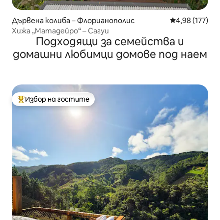
Дървена колиба – Флорианополис
Средна оценка
4,98 (177)
Хижа „Матадейро“ – Сагуи
Подходящи за семейства и
домашни любимци домове под наем
Избор на гостите
Най-популярен избор на гостите