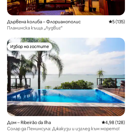
Дървена колиба – Флорианополис
Средна оце
5 (135)
Планинска къща „Лудвиг“
Избор на гостите
Избор на гостите
Дом – Ribeirão da Ilha
Средна оценка
4,98 (128)
Солар да Пенинсула: Джакузи и изглед към морето!