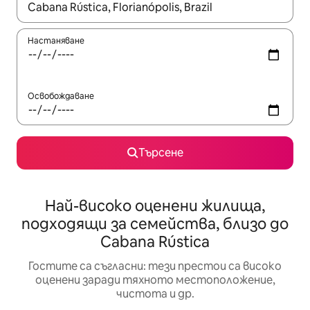
Когато резултатите се покажат, използвайте клавишите 
Настаняване
Освобождаване
Търсене
Най-високо оценени жилища,
подходящи за семейства, близо до
Cabana Rústica
Гостите са съгласни: тези престои са високо
оценени заради тяхното местоположение,
чистота и др.