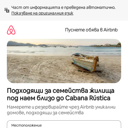
Пропускане
Част от информацията е преведена автоматично. 
към
Показване на оригиналния език
съдържанието
Пуснете обява в Airbnb
Подходящи за семейства жилища
под наем близо до Cabana Rústica
Намерете и резервирайте чрез Airbnb уникални
домове, подходящи за семейства
Местоположение