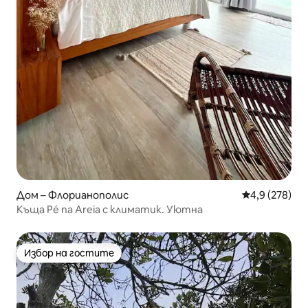
Дом – Флорианополис
Средна оценк
4,9 (278)
Къща Pé na Areia с климатик. Уютна
Избор на гостите
Избор на гостите