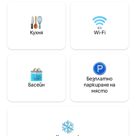
Лагоа. Панорамн
Лесте и ресторантите за морски
идеална за двойк
дарове в Пантана до Сул. Идеално за
кола до центъра 
двойки и любители на природата,
15/20 минути с к
търсещи спокойствие и простота.
Жоакина/Галета/
Кухня
Wi-Fi
Безплатно
Басейн
паркиране на
място