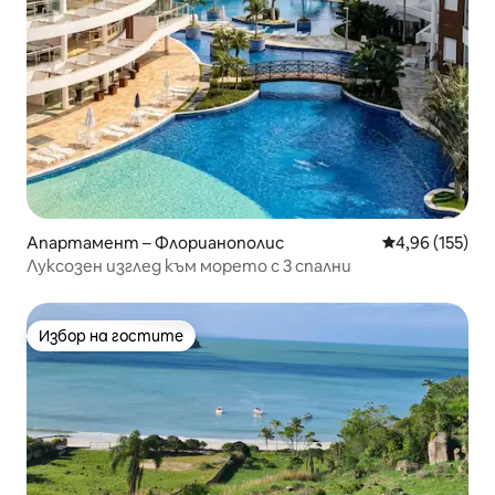
Апартамент – Флорианополис
Средна оценка
4,96 (155)
Луксозен изглед към морето с 3 спални
Избор на гостите
Избор на гостите