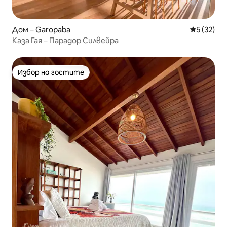
Дом – Garopaba
Средна оц
5 (32)
Каза Гая – Парадор Силвейра
Избор на гостите
Избор на гостите