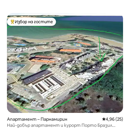
Избор на гостите
Най-популярен избор на гостите
Апартамент – Парнамирин
Средна оценк
4,96 (25)
Най-добър апартамент и курорт Порто Бразил