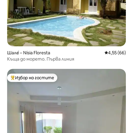
Шале́ – Nísia Floresta
Средна оценк
4,55 (66)
Къща до морето. Първа линия
Избор на гостите
Най-популярен избор на гостите