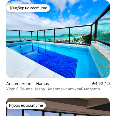
Избор на гостите
Най-популярен избор на гостите
Апартамент – Натал
Средна оценк
4,92 (12)
Уют в Понта Негра | Апартамент край морето
Избор на гостите
Избор на гостите