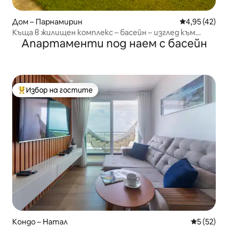
Дом – Парнамирин
Средна оценк
4,95 (42)
Къща в жилищен комплекс – басейн – изглед към
Апартаменти под наем с басейн
морето в Котовелу
Избор на гостите
Най-популярен избор на гостите
Кондо – Натал
Средна оц
5 (52)