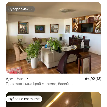
Супердомакин
Супердомакин
Дом – Натал
Средна оценк
4,92 (13)
Приятна къща край морето, басейн...
Избор на гостите
Избор на гостите