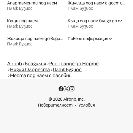
Апартаменти под наем
Жилища под наем с достъп до плажа
Плаж Бузиос
Плаж Бузиос
Къщи под наем
Къщи под наем близо до плажове
Плаж Бузиос
Плаж Бузиос
Жилища под наем до водата
Повече информация
Плаж Бузиос
Airbnb
Бразилия
Рио Гранде до Норте
Низия Флореста
Плаж Бузиос
Места под наем с басейни
© 2026 Airbnb, Inc.
Поверителност
Условия