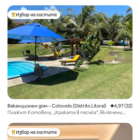
Пиранги до Норте
Избор на гостите
Най-популярен избор на гостите
Ваканционен дом – Cotovelo (Distrito Litoral)
Средна оценк
4,97 (32)
Плажът Котовелу, „Краката в пясъка“, включени
служители
Избор на гостите
Най-популярен избор на гостите