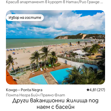
Красив апартамент в курорт в Натал/Рио Гранде до
морето.
Избор на гостите
Избор на гостите
Кондо – Ponta Negra
Средна оценка
4,81 (217)
Понта Негра Бийч Праяно Флат
Други ваканционни жилища под
наем с басейн