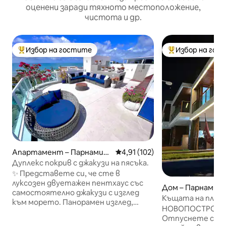
оценени заради тяхното местоположение,
чистота и др.
Избор на гостите
Избор на гос
Най-популярен избор на гостите
Най-популярен 
Апартамент – Парнамир
Средна оценка: 4,91 от 5, 10
4,91 (102)
ин
Дуплекс покрив с джакузи на пясъка.
✨ Представете си, че сте в
луксозен двуетажен пентхаус със
Дом – Парнамир
самостоятелно джакузи с изглед
Къщата на плажа
към морето. Панорамен изглед,
изглед към мор
НОВОПОСТРОЕН
скали на заден план и изтънченост
Отпуснете се и 
във всеки детайл. На уникално