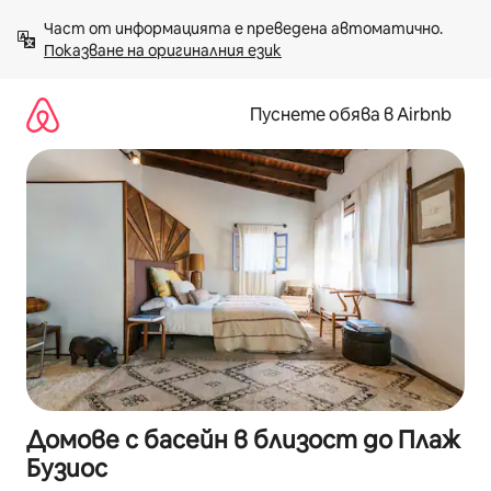
Пропускане
Част от информацията е преведена автоматично. 
към
Показване на оригиналния език
съдържанието
Пуснете обява в Airbnb
Домове с басейн в близост до Плаж
Бузиос