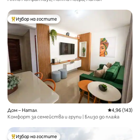
Избор на гостите
Най-популярен избор на гостите
Дом – Натал
Средна оценка
4,96 (143)
Комфорт за семейства и групи | Близо до плажа
Избор на гостите
Най-популярен избор на гостите