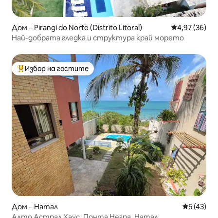
Дом – Pirangi do Norte (Distrito Litoral)
Средна оценк
4,97 (36)
Най-добрата гледка и структура край морето
Избор на гостите
Най-популярен избор на гостите
Дом – Натал
Средна оц
5 (43)
Алто Астрал Хаус, Понта Негра, Натал