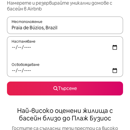
Намерете и резервирайте уникални домове с
басейн в Airbnb
Местоположение
Когато резултатите се покажат, използвайте клавишите 
Настаняване
Освобождаване
Търсене
Най-високо оценени жилища с
басейн близо до Плаж Бузиос
Гостите са съгласни: тези престои са високо