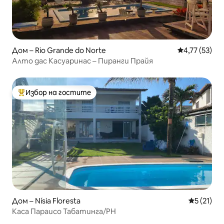
Дом – Rio Grande do Norte
Средна оценк
4,77 (53)
Алто дас Касуаринас – Пиранги Прайя
Избор на гостите
Най-популярен избор на гостите
Дом – Nísia Floresta
Средна оц
5 (21)
Каса Параисо Табатинга/РН