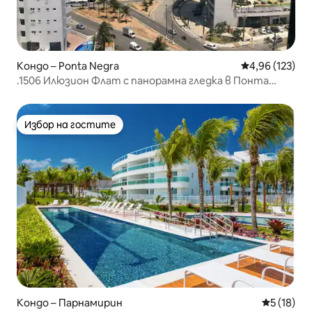
Кондо – Ponta Negra
Средна оценка
4,96 (123)
.1506 Илюзион Флат с панорамна гледка в Понта
Негра
Избор на гостите
Избор на гостите
Кондо – Парнамирин
Средна оц
5 (18)