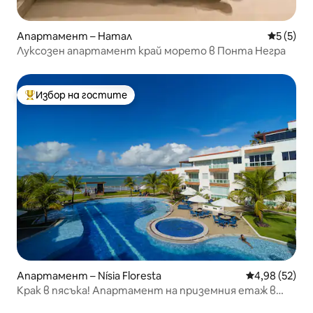
Апартамент – Натал
Средна о
5 (5)
Луксозен апартамент край морето в Понта Негра
Избор на гостите
Най-популярен избор на гостите
Апартамент – Nísia Floresta
Средна оценк
4,98 (52)
Крак в пясъка! Апартамент на приземния етаж в
семеен комплекс