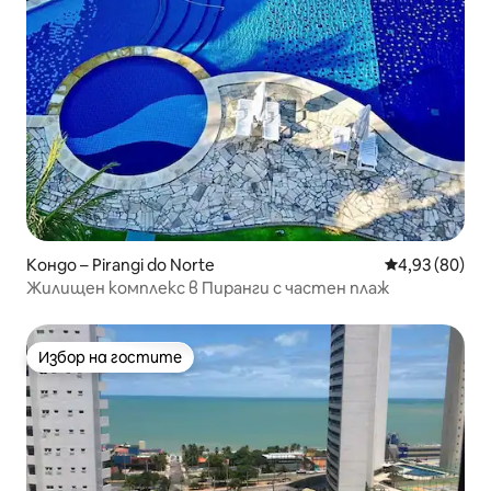
Кондо – Pirangi do Norte
Средна оценк
4,93 (80)
Жилищен комплекс в Пиранги с частен плаж
Избор на гостите
Избор на гостите