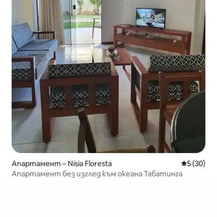
Апартамент – Nísia Floresta
Средна оц
5 (30)
Апартамент без изглед към океана Табатинга