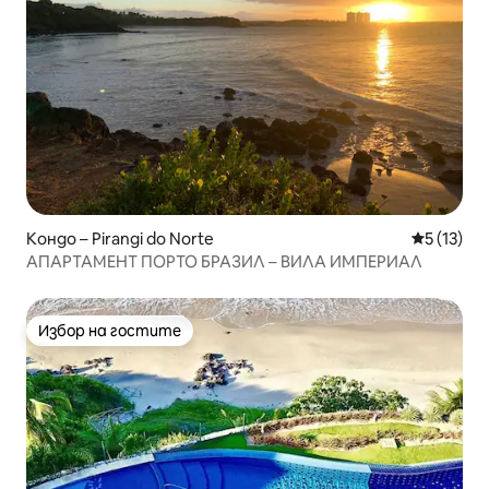
Кондо – Pirangi do Norte
Средна оц
5 (13)
АПАРТАМЕНТ ПОРТО БРАЗИЛ – ВИЛА ИМПЕРИАЛ
Избор на гостите
Избор на гостите