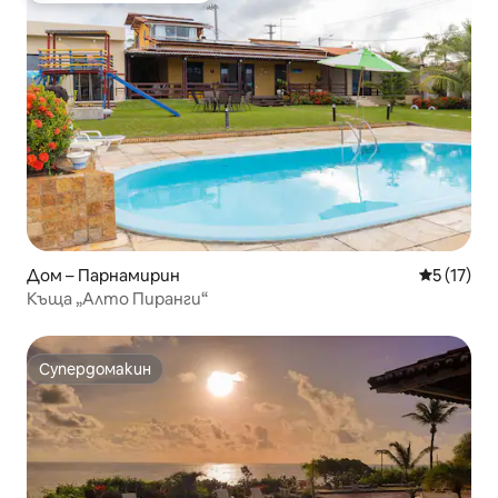
Дом – Парнамирин
Средна оц
5 (17)
Къща „Алто Пиранги“
Супердомакин
Супердомакин