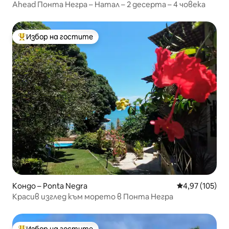
Ahead Понта Негра – Натал – 2 десерта – 4 човека
Избор на гостите
Най-популярен избор на гостите
Кондо – Ponta Negra
Средна оценка
4,97 (105)
Красив изглед към морето в Понта Негра
Избор на гостите