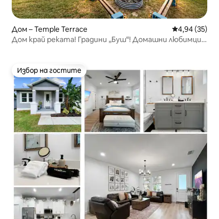
Дом – Temple Terrace
Средна оценк
4,94 (35)
Дом край реката! Градини „Буш“! Домашни любимци!
Каяци! Двор!
Избор на гостите
Избор на гостите