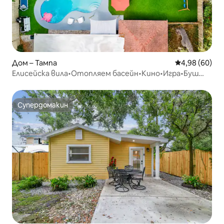
Дом – Тампа
Средна оценк
4,98 (60)
Елисейска вила•Отопляем басейн•Кино•Игра•Буш
градина
Супердомакин
Супердомакин