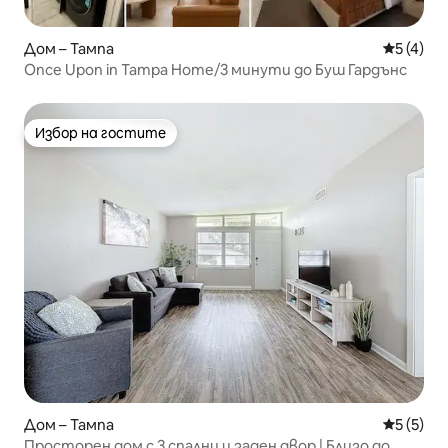
Дом – Тампа
Средна о
5 (4)
Once Upon in Tampa Home/3 минути до Буш Гардънс
Избор на гостите
Избор на гостите
Дом – Тампа
Средна о
5 (5)
Просторен дом с 3 спални и заден двор | Близо до