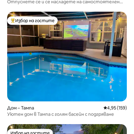
Отпуснете се и се насладете на самостоятелен
басейн с подгряване – хидромасажна вана
Избор на гостите
Най-популярен избор на гостите
Дом – Тампа
Средна оценка
4,95 (159)
Уютен дом в Тампа с голям басейн с подгряване
Избор на гостите