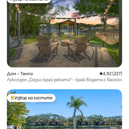
Избор на гостите
Дом – Тампа
Средна оценка
4,92 (227)
Луксозен „Оазис край реката“ – край водата с басейн
Избор на гостите
Най-популярен избор на гостите