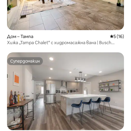
Дом – Тампа
Средна оц
5 (16)
Хижа „Tampa Chalet“ с хидромасажна вана | Busch
Gardens USF
Супердомакин
Супердомакин