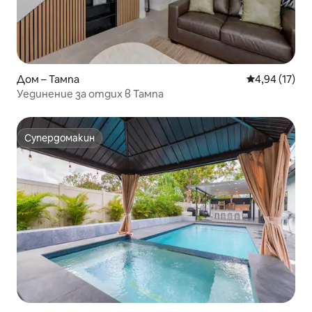
Дом – Тампа
Средна оценк
4,94 (17)
Уединение за отдих в Тампа
Супердомакин
Супердомакин