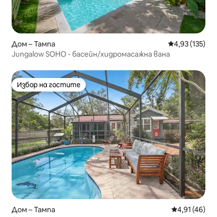
Дом – Тампа
Средна оценка
4,93 (135)
Jungalow SOHO - басейн/хидромасажна вана
Избор на гостите
Избор на гостите
Дом – Тампа
Средна оценк
4,91 (46)