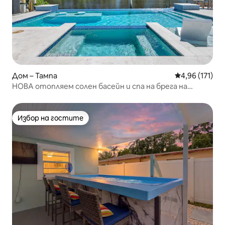
Дом – Тампа
Средна оценка
4,96 (171)
НОВА отопляем солен басейн и спа на брега на
канала
Избор на гостите
Избор на гостите