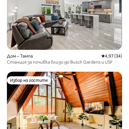
Дом – Тампа
Средна оценк
4,97 (34)
Станция за почивка близо до Busch Gardens и USF
Избор на гостите
Избор на гостите