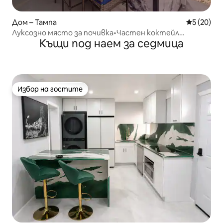
Дом – Тампа
Средна оц
5 (20)
Луксозно място за почивка•Частен коктейл
Къщи под наем за седмица
басейн•На 1 миля от зоопарка
Избор на гостите
Избор на гостите