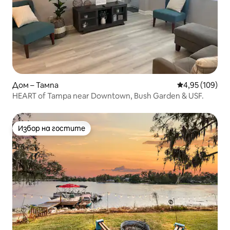
Дом – Тампа
Средна оценка
4,95 (109)
HEART of Tampa near Downtown, Bush Garden & USF.
Избор на гостите
Избор на гостите