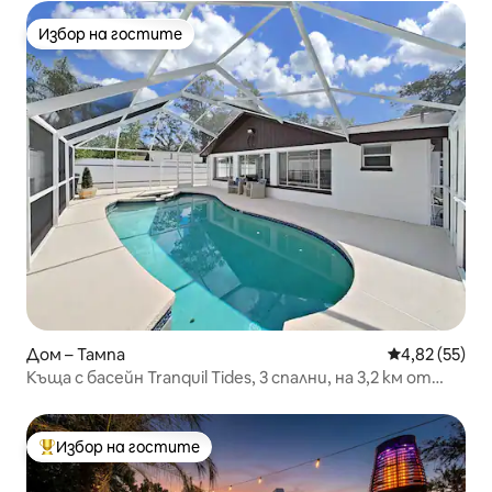
Избор на гостите
Избор на гостите
Дом – Тампа
Средна оценк
4,82 (55)
Къща с басейн Tranquil Tides, 3 спални, на 3,2 км от
зоологическата градина
Избор на гостите
Най-популярен избор на гостите