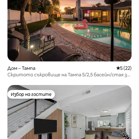
Дом – Тампа
Средна оц
5 (22)
Скритото съкровище на Тампа 5/2,5 басейн/стая за
игри и кино!
Избор на гостите
Избор на гостите