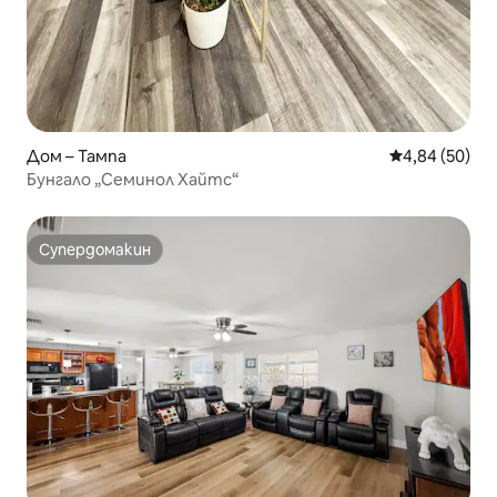
Дом – Тампа
Средна оценк
4,84 (50)
Бунгало „Семинол Хайтс“
Супердомакин
Супердомакин