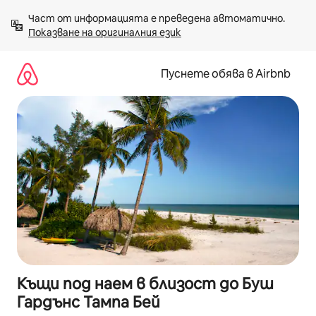
Пропускане
Част от информацията е преведена автоматично. 
към
Показване на оригиналния език
съдържанието
Пуснете обява в Airbnb
Къщи под наем в близост до Буш
Гардънс Тампа Бей