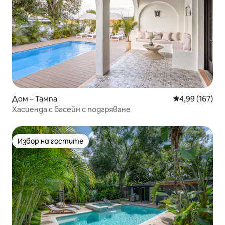
Дом – Тампа
Средна оценка
4,99 (167)
Хасиенда с басейн с подгряване
Избор на гостите
Избор на гостите