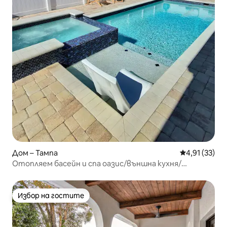
Дом – Тампа
Средна оценк
4,91 (33)
Отопляем басейн и спа оазис/външна кухня/
суперголямо двойно легло.
Избор на гостите
Избор на гостите