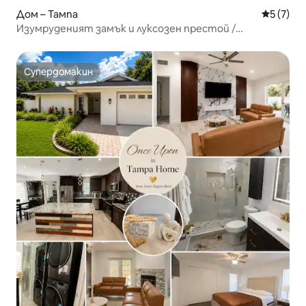
Дом – Тампа
Средна о
5 (7)
Изумруденият замък и луксозен престой /
самостоятелен вътрешен двор
Супердомакин
Супердомакин