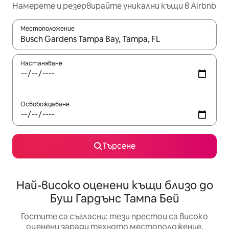
Намерете и резервирайте уникални къщи в Airbnb
Местоположение
Когато резултатите се покажат, използвайте клавишите 
Настаняване
Освобождаване
Търсене
Най-високо оценени къщи близо до
Буш Гардънс Тампа Бей
Гостите са съгласни: тези престои са високо
оценени заради тяхното местоположение,