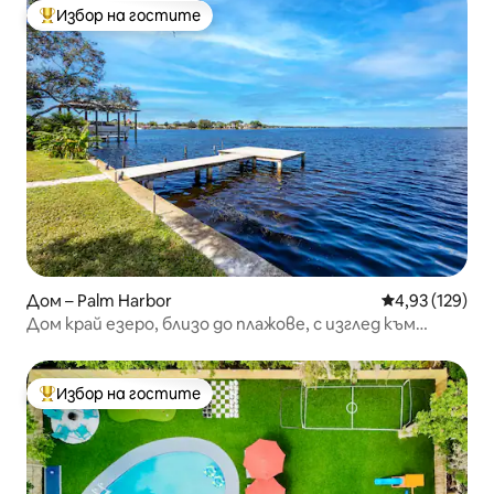
Избор на гостите
Най-популярен избор на гостите
Дом – Palm Harbor
Средна оценка
4,93 (129)
Дом край езеро, близо до плажове, с изглед към
водата, подходящ за домашни любимци
Избор на гостите
Най-популярен избор на гостите