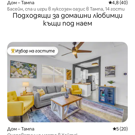
Дом – Тампа
Средна оцен
4,8 (40)
Басейн, спа и игри в луксозен оазис в Тампа, 14 гости
Подходящи за домашни любимци
къщи под наем
Избор на гостите
Най-популярен избор на гостите
Дом – Тампа
Средна оц
5 (20)