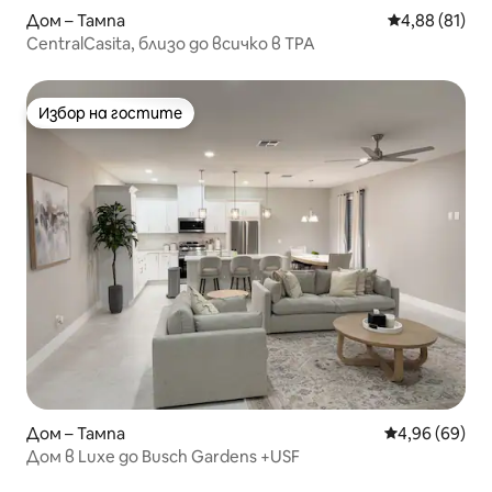
Дом – Тампа
Средна оценк
4,88 (81)
CentralCasita, близо до всичко в TPA
Избор на гостите
Избор на гостите
Дом – Тампа
Средна оценк
4,96 (69)
Дом в Luxe до Busch Gardens +USF