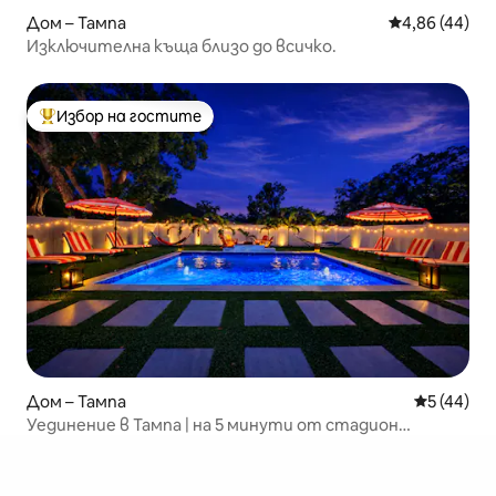
Дом – Тампа
Средна оценк
4,86 (44)
Изключителна къща близо до всичко.
Избор на гостите
Най-популярен избор на гостите
Дом – Тампа
Средна оц
5 (44)
Уединение в Тампа | на 5 минути от стадион
„Реймънд Джеймс“