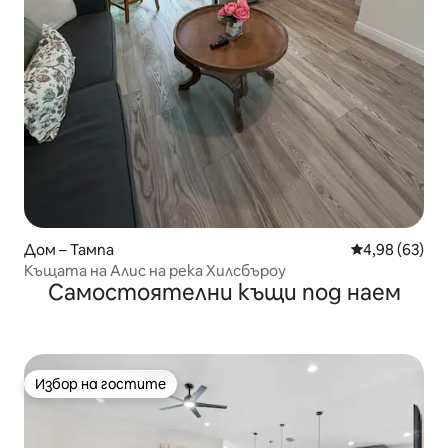
Дом – Тампа
Средна оценк
4,98 (63)
Къщата на Алис на река Хилсбъроу
Самостоятелни къщи под наем
Избор на гостите
Избор на гостите