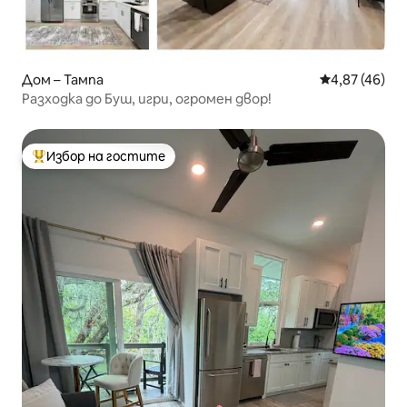
Дом – Тампа
Средна оценк
4,87 (46)
Разходка до Буш, игри, огромен двор!
Избор на гостите
Най-популярен избор на гостите