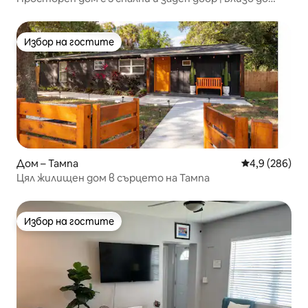
„Буш Гардънс“
Избор на гостите
Избор на гостите
Дом – Тампа
Средна оценк
4,9 (286)
Цял жилищен дом в сърцето на Тампа
Избор на гостите
Избор на гостите