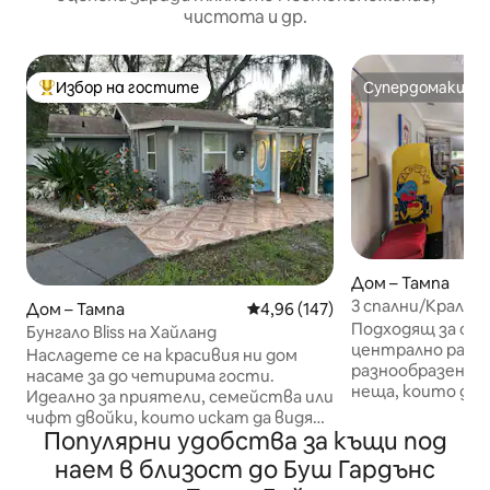
чистота и др.
Избор на гостите
Супердомакин
Най-популярен избор на гостите
Супердомакин
Дом – Тампа
3 спални/Кралск
Дом – Тампа
Средна оценка: 4,96 от 5, 147
4,96 (147)
игри*близо до Bu
Подходящ за се
Бунгало Bliss на Хайланд
USF&Moffitt
централно разп
Насладете се на красивия ни дом
разнообразен ож
насаме за до четирима гости.
неща, които да
Идеално за приятели, семейства или
семейство ще се
чифт двойки, които искат да видят
за игри с джаги, 
Популярни удобства за къщи под
и направят най - доброто, което
близост до мес
Тампа може да предложи! Разположен
наем в близост до Буш Гардънс
Приблизително 1
на по - малко от 15 минути от