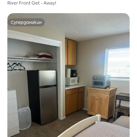
River Front Get - Away!
Супердомакин
Супердомакин