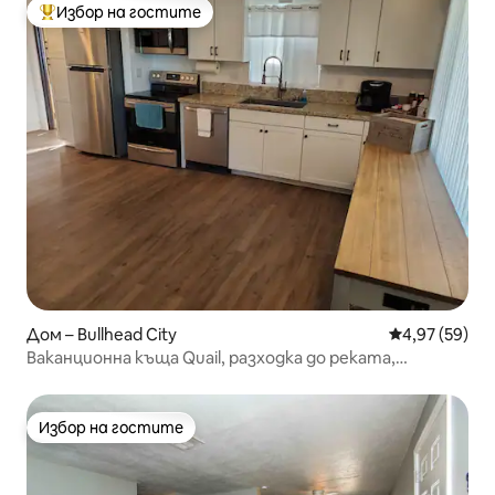
Избор на гостите
Най-популярен избор на гостите
Дом – Bullhead City
Средна оценк
4,97 (59)
Ваканционна къща Quail, разходка до реката,
забавления и спортен парк
Избор на гостите
Избор на гостите