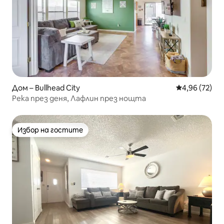
Дом – Bullhead City
Средна оценк
4,96 (72)
Река през деня, Лафлин през нощта
Избор на гостите
Избор на гостите