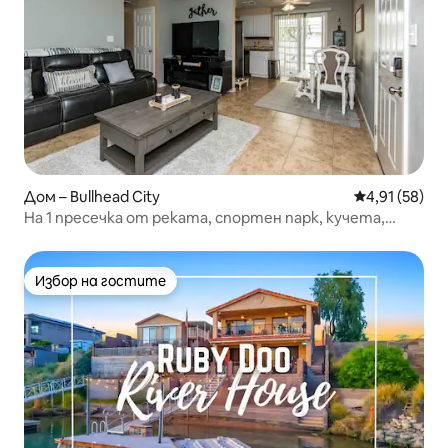
Дом – Bullhead City
Средна оценк
4,91 (58)
На 1 пресечка от реката, спортен парк, кучета,
климатик, гаражни игри!
Избор на гостите
Избор на гостите