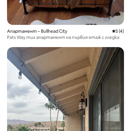
Апартамент – Bullhead City
Средна о
5 (4)
Pats Way тих апартамент на първия етаж с гледка