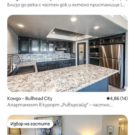
Близо до река с частен док и яхтено пристанище |
8 спални места
Кондо – Bullhead City
Средна оценк
4,86 (14)
Апартамент в курорт „Ривърсайд“ – частно
пристанище/басейн и спа
Избор на гостите
Избор на гостите