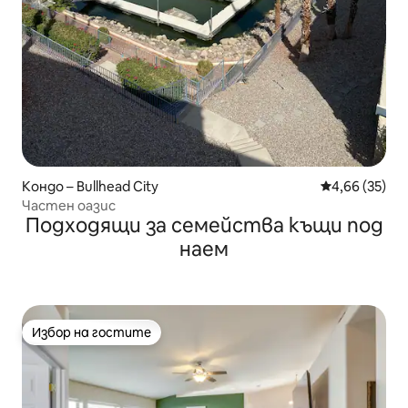
Кондо – Bullhead City
Средна оценк
4,66 (35)
Частен оазис
Подходящи за семейства къщи под
наем
Избор на гостите
Избор на гостите