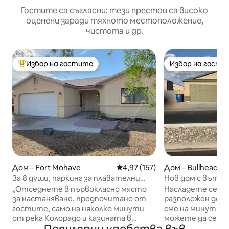
Гостите са съгласни: тези престои са високо
оценени заради тяхното местоположение,
чистота и др.
Избор на гостите
Избор на гости
Най-популярен избор на гостите
Избор на гости
Дом – Fort Mohave
Средна оценка: 4,97 от 5, 15
4,97 (157)
Дом – Bullhead Ci
За 8 души, паркинг за плавателни
Нов дом с вътре
съдове, допускат се домашни
реките Лафлин/
„Отседнете в първокласно място
Насладете се н
любимци, близо до река
за настаняване, предпочитано от
разположен дом 
гостите, само на няколко минути
сме на минути о
от река Колорадо и казината в
можете да се на
Лафлин.“ Просторният дом може да
или джет ски и 