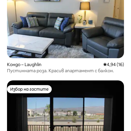
Кондо – Laughlin
Средна оценк
4,94 (16)
Пустинната роза. Красив апартамент с балкон.
Избор на гостите
Избор на гостите