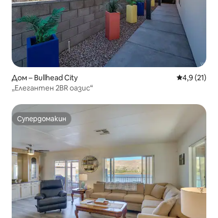
Дом – Bullhead City
Средна оцен
4,9 (21)
„Елегантен 2BR оазис“
Супердомакин
Супердомакин