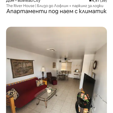
Дом – Bullhead City
Средна оценк
4,97 (39)
The River House | Близо до Лофлин + паркинг за лодки
Апартаменти под наем с климатик