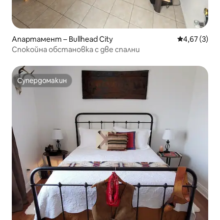
Апартамент – Bullhead City
Средна оцен
4,67 (3)
Спокойна обстановка с две спални
Супердомакин
Супердомакин