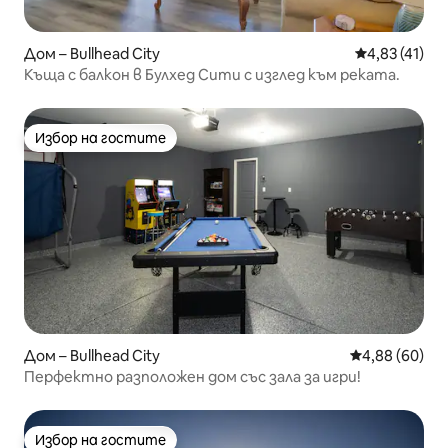
Дом – Bullhead City
Средна оценк
4,83 (41)
Къща с балкон в Булхед Сити с изглед към реката.
Избор на гостите
Избор на гостите
Дом – Bullhead City
Средна оценк
4,88 (60)
Перфектно разположен дом със зала за игри!
Избор на гостите