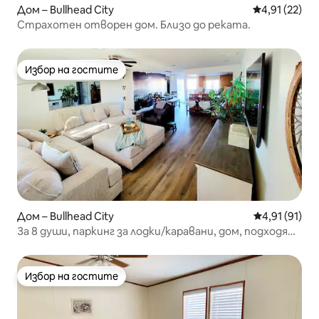
Дом – Bullhead City
Средна оценк
4,91 (22)
Страхотен отворен дом. Близо до реката.
Избор на гостите
Избор на гостите
Дом – Bullhead City
Средна оценк
4,91 (91)
За 8 души, паркинг за лодки/каравани, дом, подходящ
за домашни любимци
Избор на гостите
Избор на гостите