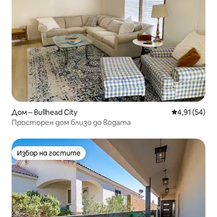
Дом – Bullhead City
Средна оценк
4,91 (54)
Просторен дом близо до водата
Избор на гостите
Избор на гостите