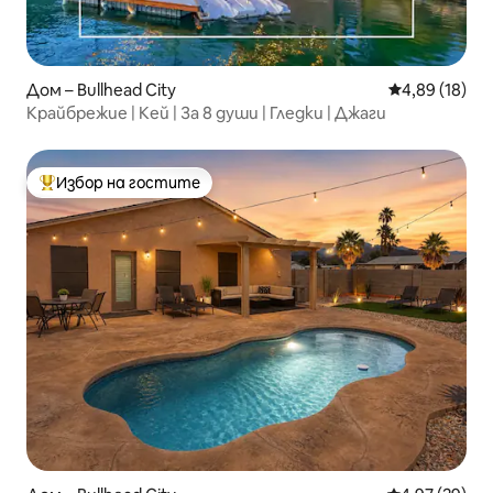
Дом – Bullhead City
Средна оценк
4,89 (18)
Крайбрежие | Кей | За 8 души | Гледки | Джаги
Избор на гостите
Най-популярен избор на гостите