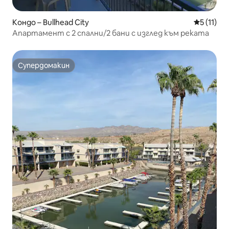
Кондо – Bullhead City
Средна оц
5 (11)
Апартамент с 2 спални/2 бани с изглед към реката
Супердомакин
Супердомакин