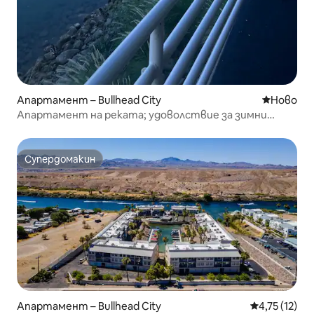
Апартамент – Bullhead City
Ново мяс
Ново
Апартамент на реката; удоволствие за зимни
птици
Супердомакин
Супердомакин
Апартамент – Bullhead City
Средна оценк
4,75 (12)