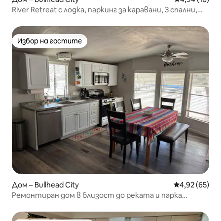
River Retreat с лодка, паркинг за каравани, 3 спални,
2 бани: 8 спални места
Избор на гостите
Избор на гостите
Дом – Bullhead City
Средна оценк
4,92 (65)
Ремонтиран дом в близост до реката и парка
„Ротари“