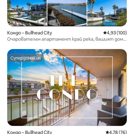
Кондо – Bullhead City
Средна оценка
4,93 (100)
Очарователен апартамент край река, вашият дом
далеч от дома.
Супердомакин
Супердомакин
Кондо – Bullhead City
Средна оценк
4,78 (76)