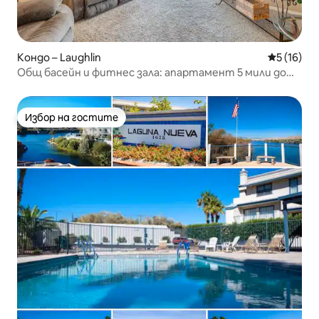
Кондо – Laughlin
Средна оц
5 (16)
Общ басейн и фитнес зала: апартамент 5 мили до
казината в Лафлин
Избор на гостите
Избор на гостите