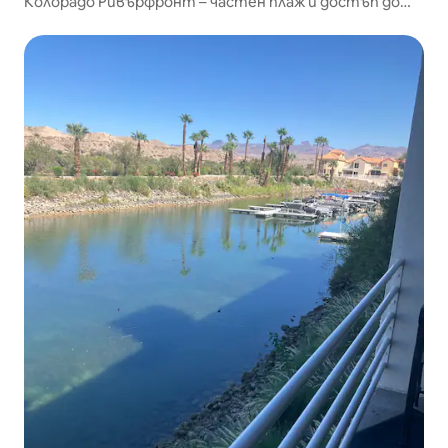
Колорадо Ривърфронт – частен плаж и достъп до
реката