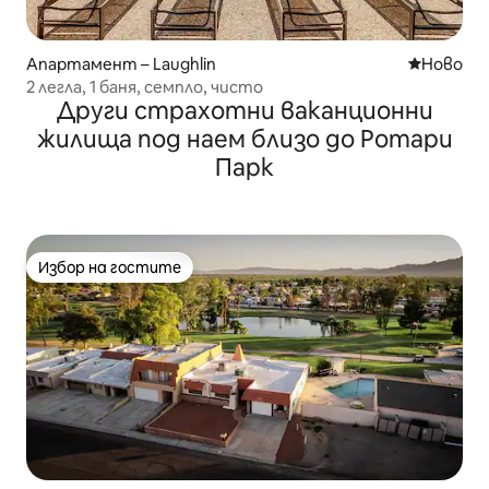
Апартамент – Laughlin
Ново мяс
Ново
2 легла, 1 баня, семпло, чисто
Други страхотни ваканционни
жилища под наем близо до Ротари
Парк
Избор на гостите
Избор на гостите