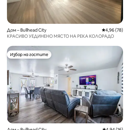
Дом – Bullhead City
Средна оценк
4,96 (78)
КРАСИВО УЕДИНЕНО МЯСТО НА РЕКА КОЛОРАДО
Избор на гостите
Избор на гостите
Дом – Bullhead City
Средна оценк
4,94 (16)