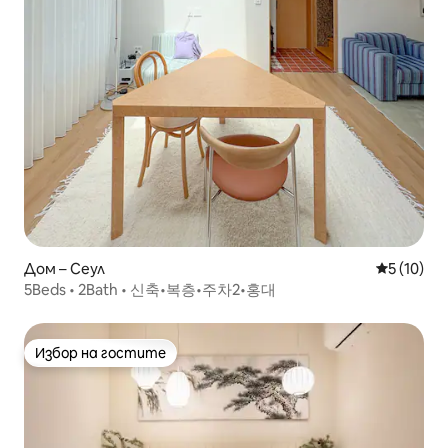
Дом – Сеул
Средна оц
5 (10)
5Beds • 2Bath • 신축•복층•주차2•홍대
Избор на гостите
Избор на гостите