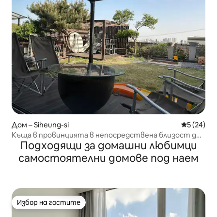
Дом – Siheung-si
Средна оц
5 (24)
Къща в провинцията в непосредствена близост до
Подходящи за домашни любимци
Сеул, 5 минути от гара Бучеон, 5 минути от Сихун IC
[Малък рай]
самостоятелни домове под наем
Избор на гостите
Избор на гостите