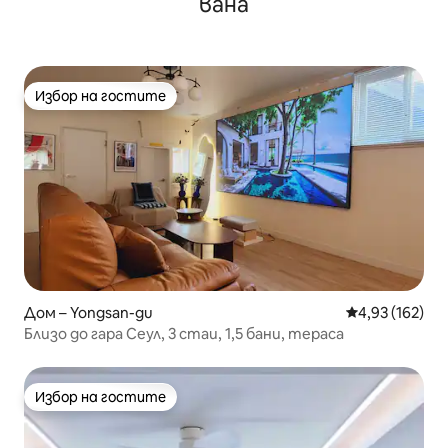
вана
Избор на гостите
Избор на гостите
Дом – Yongsan-gu
Средна оценка
4,93 (162)
Близо до гара Сеул, 3 стаи, 1,5 бани, тераса
Избор на гостите
Избор на гостите