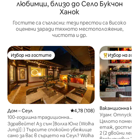
любимци, близо до Село Букчон
Ханок
Гостите са съгласни: тези престои са високо
оценени заради тяхното местоположение,
чистота и др.
Избор на гостите
Избор на гос
Избор на гостите
Най-популярен 
Ваканционна къщ
Дом – Сеул
Средна оценка: 4,78 от 5, 108
4,78 (108)
e-dong, Jongno-
Удам: Отпускаща
100-годишна традиционна
към тайния двор
Цялото помещение
самостоятелна къща
Здравейте! Аз съм [Волха Юнг (Wolha
центъра на Сеул
етаж, достъпно з
ханок#Донгдаемун#Мьондон#Джонгно#Дворец
Jung)] :) Търсите спокойно убежище
2 (2 двойни легл
Гьонгбок#2 вътрешни
само за вас в сърцето на Сеул? Wolha
всекидневна 2 (2