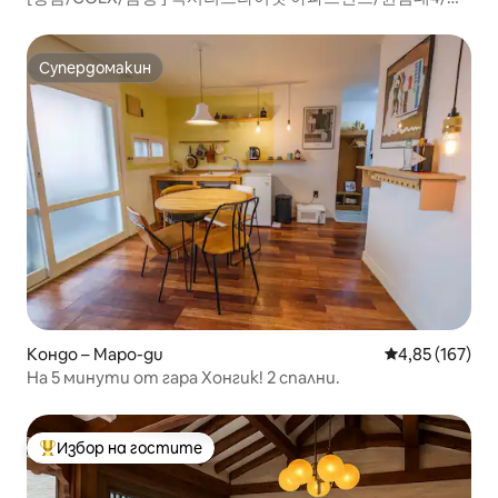
대10명/3BR/에어컨총4대
Супердомакин
Супердомакин
Кондо – Mapo-gu
Средна оценка
4,85 (167)
На 5 минути от гара Хонгик! 2 спални.
Избор на гостите
Най-популярен избор на гостите