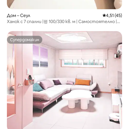
Дом – Сеул
Средна оценк
4,51 (45)
Ханок с 7 спални |평 100/330 кв. м | Самостоятелно |
Огнище
Супердомакин
Супердомакин