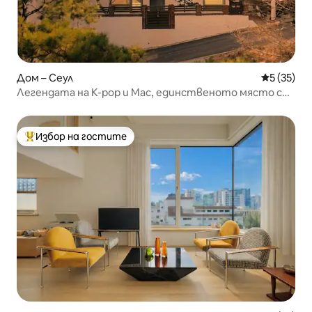
Дом – Сеул
Средна оц
5 (35)
Легендата на K-pop и Mac, единственото място с
предварителен избор и кемпер, 3 етажа, изглед към
планината, дворец „Гьонгбок“, къща на архитект
Избор на гостите
Най-популярен избор на гостите