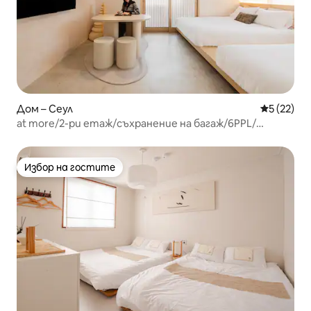
Дом – Сеул
Средна оц
5 (22)
at more/2-ри етаж/съхранение на багаж/6PPL/
възможност за паркиране
Избор на гостите
Избор на гостите