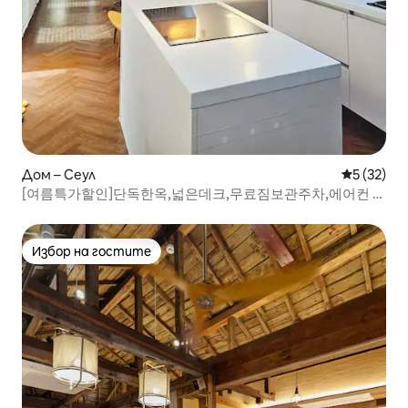
Дом – Сеул
Средна оц
5 (32)
[여름특가할인]단독한옥,넓은데크,무료짐보관주차,에어컨 4
대/3룸,욕실2개/동대문/역도보5분
Избор на гостите
Избор на гостите