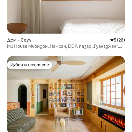
Дом – Сеул
Средна оц
5 (26)
MJ House Мьондон, Намсан, DDP, пазар „Гуангджан“,
спортна зала „Джангчунг“, Чхунгекчон, „Тхейгикданг“,
„Олив Йънг“, „Шин Рамен Седжон“
Избор на гостите
Избор на гостите