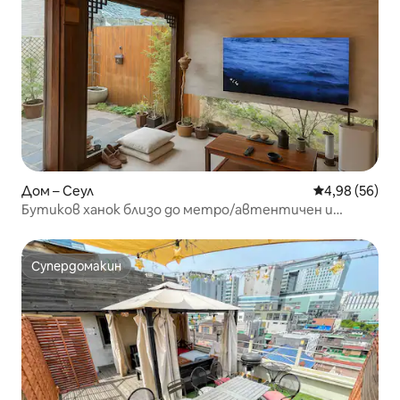
Дом – Сеул
Средна оценк
4,98 (56)
Бутиков ханок близо до метро/автентичен и
елегантен
Супердомакин
Супердомакин