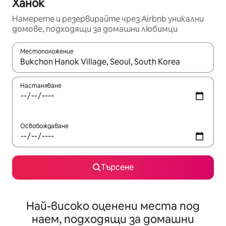
Ханок
Намерете и резервирайте чрез Airbnb уникални
домове, подходящи за домашни любимци
Местоположение
Когато резултатите се покажат, използвайте клавишите 
Настаняване
Освобождаване
Търсене
Най-високо оценени места под
наем, подходящи за домашни