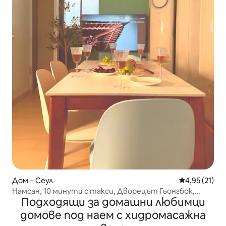
Дом – Сеул
Средна оценк
4,95 (21)
Намсан, 10 минути с такси, Дворецът Гьонгбок,
Подходящи за домашни любимци
Дворецът Дексу, Болница „Съмсънг“ в Кангбук на 10
минути пеша. 3 стаи. Съхранение на багаж. Плаж с
домове под наем с хидромасажна
чадъри