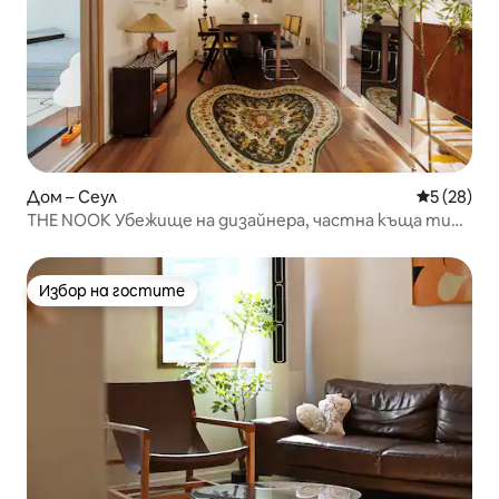
Дом – Сеул
Средна оц
5 (28)
THE NOOK Убежище на дизайнера, частна къща тип
ханок в центъра на града · 2 минути от Дундаемуун ·
6 минути от Дунмюо
Избор на гостите
Избор на гостите