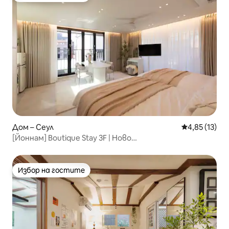
Дом – Сеул
Средна оценк
4,85 (13)
[Йоннам] Boutique Stay 3F | Ново
строителство·Двойно легло queen
size·Тераса·Асансьор•Безплатно съхранение на
багаж
Избор на гостите
Избор на гостите