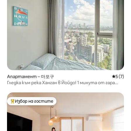
Апартамент – 마포구
Средна о
5 (7)
Гледка към река Ханган в Йойдо! 1 минута от гара
Хапджонг. 9 минути от гара Хонгде. 5 минути от
парк Ханган. 2 легла. 2 минути от Olive Young
Избор на гостите
Най-популярен избор на гостите