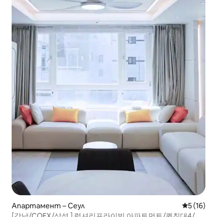
Апартамент – Сеул
Средна оц
5 (16)
[강남/COEX/삼성 ] 럭셔리프라이빗 아파트먼트/퀸침대4/최