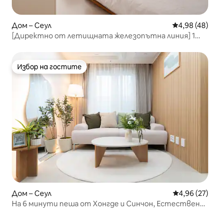
Дом – Сеул
Средна оценк
4,98 (48)
[Директно от летищната железопътна линия] 1
минута пеша от гара Гондок | Частен модерен ханок
за 6 души | Хонгде, Мьонгдонг, Гуангхуамун, гара Сеул
Избор на гостите
Избор на гостите
Дом – Сеул
Средна оценк
4,96 (27)
На 6 минути пеша от Хонгде и Синчон, Естествена
атмосфера, асансьор, съхранение на багаж,