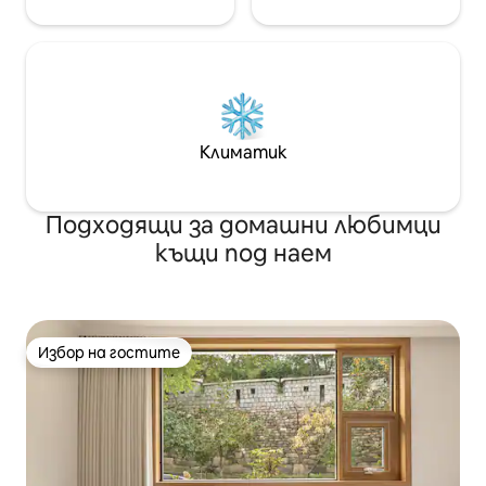
така че можете
близо до село Букчон Ханок, двореца
всяко време. ** Няма отделно място
Кьонбоккун, Самчеон-дон и Инса-дон,
за паркиране, 
така че можете да опознаете
паркинг е на 5 м
културното наследство на центъра
на Сеул, а след разглеждането на
забележителностите да се
отпуснете в джакузито и да се
Климатик
насладите на чаша горещ чай в тих
ханок.😊
Подходящи за домашни любимци
къщи под наем
Избор на гостите
Избор на гостите