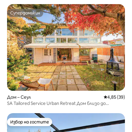
Супердомакин
Супердомакин
Дом – Сеул
Средна оценк
4,85 (39)
SA Tailored Service Urban Retreat Дом близо до
метрото
Избор на гостите
Избор на гостите