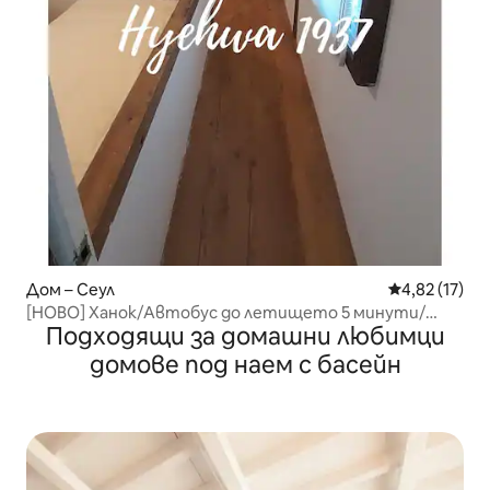
Дом – Сеул
Средна оценк
4,82 (17)
[НОВО] Ханок/Автобус до летището 5 минути/
Подходящи за домашни любимци
Спирка Хансонгдеу 5 минути/Ханяндо/Букхансан/
Хехвамун/Прожектор/Netflix
домове под наем с басейн