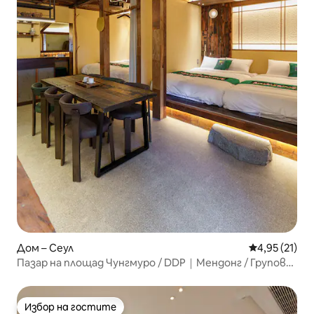
Дом – Сеул
Средна оценк
4,95 (21)
Пазар на площад Чунгмуро / DDP｜Мендонг / Групово
пътуване / 2R/ 2B в стил ханок /
Избор на гостите
Избор на гостите