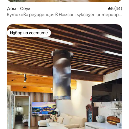
Дом – Сеул
Средна оц
5 (44)
Бутикова резиденция в Намсан: луксозен интериор с
3 спални
Избор на гостите
Избор на гостите