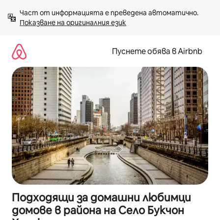
Пропускане
Част от информацията е преведена автоматично. 
към
Показване на оригиналния език
съдържанието
Пуснете обява в Airbnb
Подходящи за домашни любимци
домове в района на Село Букчон