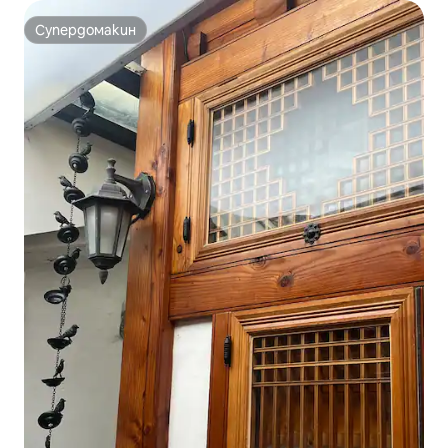
безплатен паркинг, нов строеж, Dyson
Супердомакин
Супердомакин