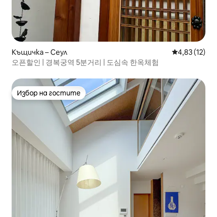
Къщичка – Сеул
Средна оценк
4,83 (12)
오픈할인 | 경복궁역 5분거리 | 도심속 한옥체험
Избор на гостите
Избор на гостите