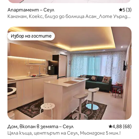
Апартамент – Сеул
Средна о
5 (3)
Кангнам, Коекс, близо до болница Асан_Лоте Уърлд
Амюзмент Парк_близо до гарата_Луксозен
интериор_Използване на отделно пространство
Избор на гостите
Избор на гостите
Дом, вкопан в земята – Сеул
Средна оценк
4,88 (68)
Цяла къща, центърът на Сеул, Мьонгдонг 5 мин.!