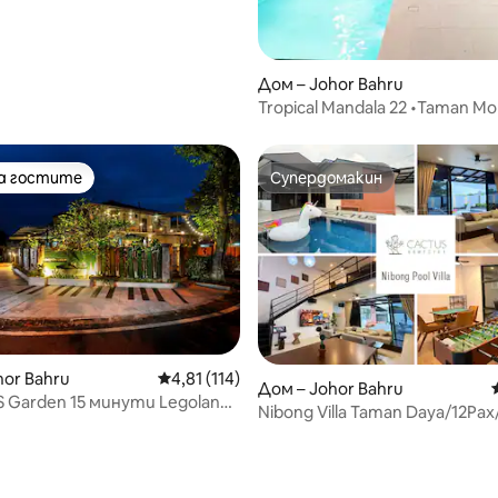
Дом – Johor Bahru
Tropical Mandala 22 •Taman Mo
Джохор Бару
на гостите
Супердомакин
на гостите
Супердомакин
hor Bahru
Средна оценка: 4,81 от 5, 114 отзива
4,81 (114)
Дом – Johor Bahru
Garden 15 минути Legoland
от 5, 62 отзива
Nibong Villa Taman Daya/12Pax
/билярдна маса
•Басейн •Караоке