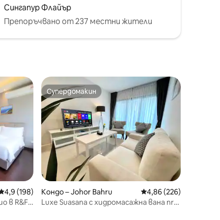
Сингапур Флайър
Препоръчвано от 237 местни жители
Супердомакин
Супердомакин
Средна оценка: 4,9 от 5, 198 отзива
4,9 (198)
Кондо – Johor Bahru
Средна оценка: 4,86 
4,86 (226)
о в R&F
Luxe Suasana с хидромасажна вана nr
ша до
JBCC&CS CIQ 3BR@8pax