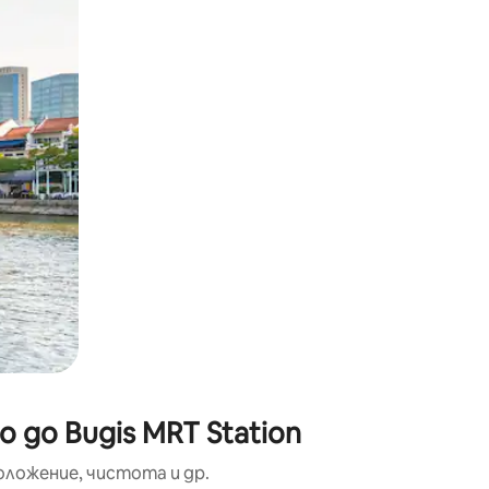
окосване или плъзгане.
 до Bugis MRT Station
оложение, чистота и др.