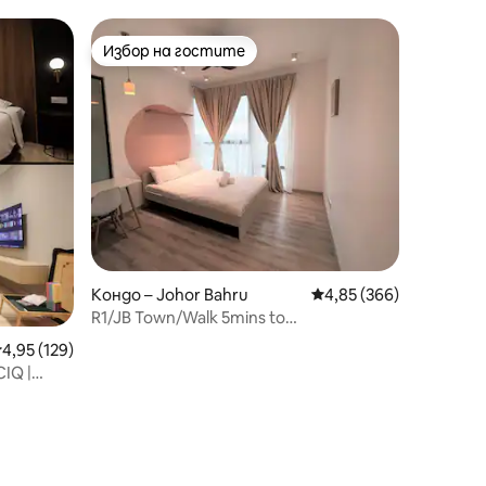
Избор на гостите
Избор на гостите
Кондо – Johor Bahru
Средна оценка: 4,85 
4,85 (366)
R1/JB Town/Walk 5mins to
MidvalleySouthkey/Netflix
редна оценка: 4,95 от 5, 129 отзива
4,95 (129)
CIQ |