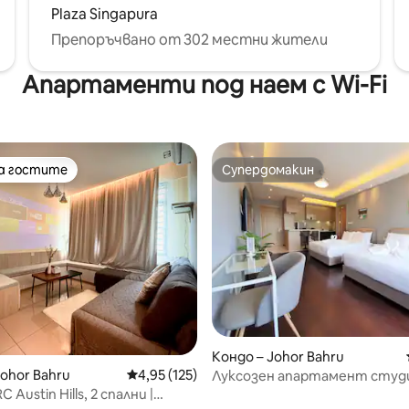
Plaza Singapura
Препоръчвано от 302 местни жители
Апартаменти под наем с Wi-Fi
на гостите
Супердомакин
на гостите
Супердомакин
т 5, 146 отзива
Кондо – Johor Bahru
Johor Bahru
Средна оценка: 4,95 от 5, 125 отзива
4,95 (125)
Луксозен апартамент студи
Princess Cove,【 8 минути пе
 Austin Hills, 2 спални |