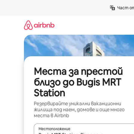
Пропускане
Част от
към
съдържанието
Места за престой
близо до Bugis MRT
Station
Резервирайте уникални ваканционни
жилища под наем, домове и още много
места в Airbnb
Местоположение