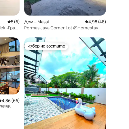
Средна оценка: 5 от 5, 6 отзива
5 (6)
Дом – Masai
Средна оценка: 4,98
4,98 (48)
lek •Град
Permas Jaya Corner Lot @Homestay
Избор на гостите
Избор на гостите
Средна оценка: 4,86 от 5, 66 отзива
4,86 (66)
/5R5B