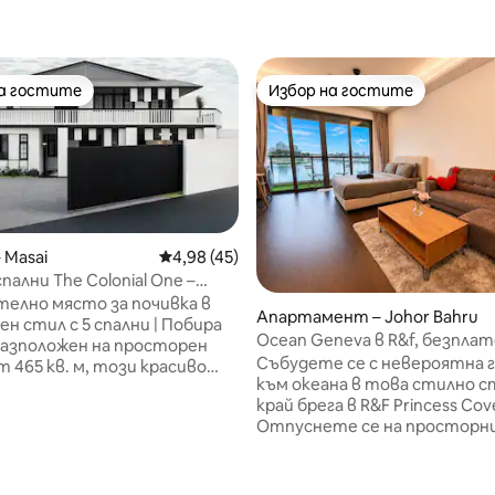
на гостите
Избор на гостите
на гостите
Избор на гостите
 Masai
Средна оценка: 4,98 от 5, 45 отзива
4,98 (45)
спални The Colonial One –
морава и билярдна маса
елно място за почивка в
Апартамент – Johor Bahru
ен стил с 5 спални | Побира
Ocean Geneva в R&f, безпла
паркинг, безпрепятствен и
Събудете се с невероятна 
т 465 кв. м, този красиво
морето
към океана в това стилно 
ан черно-бял дом в
от 5, 15 отзива
край брега в R&F Princess Cov
ен стил е идеален за
Отпуснете се на просторн
а, големи групи или
самостоятелен балкон с изг
и, които пътуват заедно.
морето, идеален за кафе по 
 • 5 спални (4 с прилежащи
или за вечерни напитки. Вн
 двуметрови легла, 1 супер