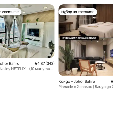
CIQ】
ста + Netflix
на гостите
Избор на гостите
на гостите
Избор на гостите
Johor Bahru
Средна оценка: 4,87 от 5, 343 отзива
4,87 (343)
valley NETFLIX ‼️ (10 минути
езинфекцирано
Кондо – Johor Bahru
С
Pinnacle с 2 спални | Близо до 
Netflix и безплатен паркинг