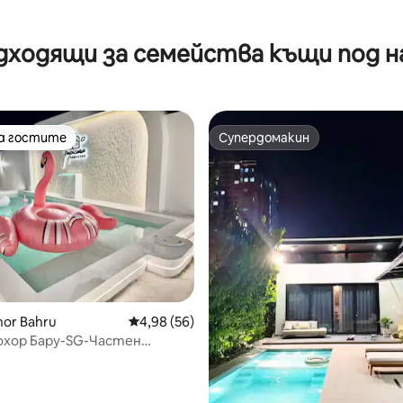
т 5, 103 отзива
дходящи за семейства къщи под н
на гостите
Супердомакин
на гостите
Супердомакин
hor Bahru
Средна оценка: 4,98 от 5, 56 отзива
4,98 (56)
охор Бару-SG-Частен
Паркинг-Сентоза
т 5, 133 отзива