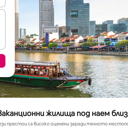
е клавишите със стрелки нагоре и надолу или навигирайте с д
аканционни жилища под наем близо
ези престои са високо оценени заради тяхното местоп