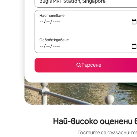
Когато резултатите се покажат, използвайт
Настаняване
Освобождаване
Търсене
Най-високо оценени в
Гостите са съгласни: т