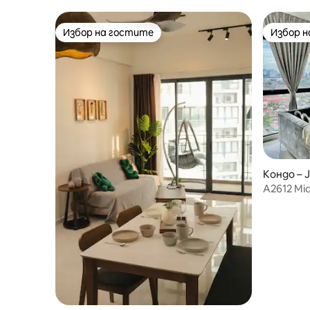
2 паркоме
Избор на гостите
Избор 
Избор на гостите
Избор 
Кондо – 
A2612 Mid
пеша) Д