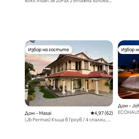
Bukit Indah JB 20Pax 2 етажна ъглова
вила с басейн и електрически
автомобил
Избор на гостите
Избор 
Избор на гостите
Избор 
Дом – Jo
ECOHAUS 
Дом – Masai
Средна оценка: 4,97 
4,97 (62)
+караоке
(Jb Permas) Къща в Гроув / 4 спални, 3
бани / Вила