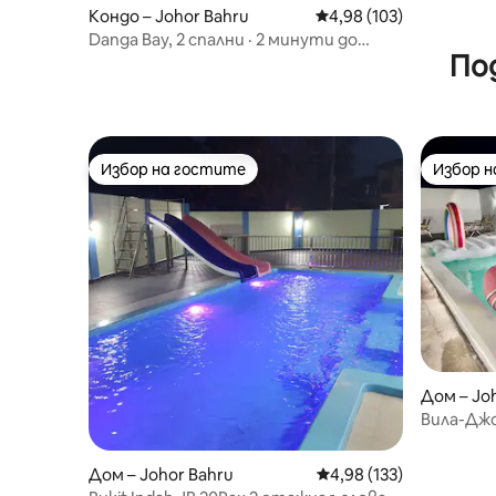
Кондо – Johor Bahru
Средна оценка: 4,98 о
4,98 (103)
Danga Bay, 2 спални · 2 минути до
По
плажа · Гледка към басейна · 5 души
Избор на гостите
Избор 
Избор на гостите
Избор 
Дом – Jo
Вила-Дж
басейн-
Дом – Johor Bahru
Средна оценка: 4,98 о
4,98 (133)