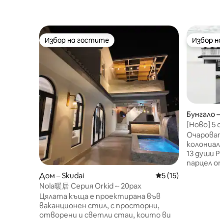
Избор на гостите
Избор 
Избор на гостите
Избор 
Бунгало –
[Ново] 5 
огромна 
Очароват
колониал
13 души Разположен на просторен
парцел о
проектир
Дом – Skudai
Средна оценка: 5 
5 (15)
колониал
Nola暖居 Серия Orkid～20pax
семейств
Цялата къща е проектирана във
приятел
ваканционен стил, с просторни,
Акценти:
отворени и светли стаи, които ви
бани) • 4