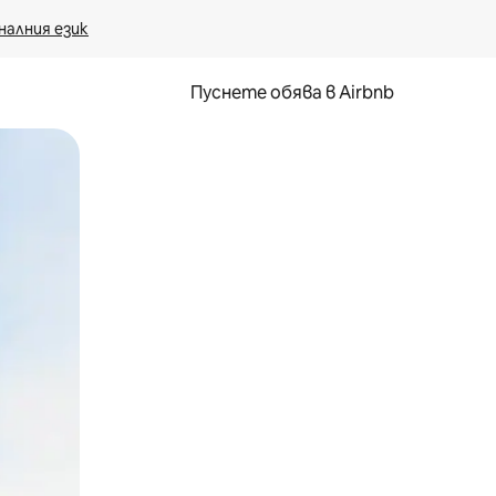
налния език
Пуснете обява в Airbnb