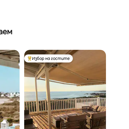
аем
Избор на гостите
Най-популярен избор на гостите