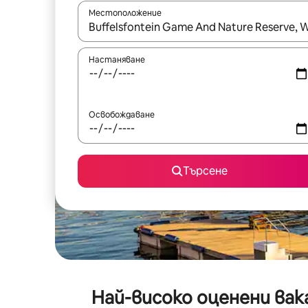
Местоположение
Когато резултатите се покажат, използвайт
Настаняване
Освобождаване
Търсене
Най-високо оценени вак