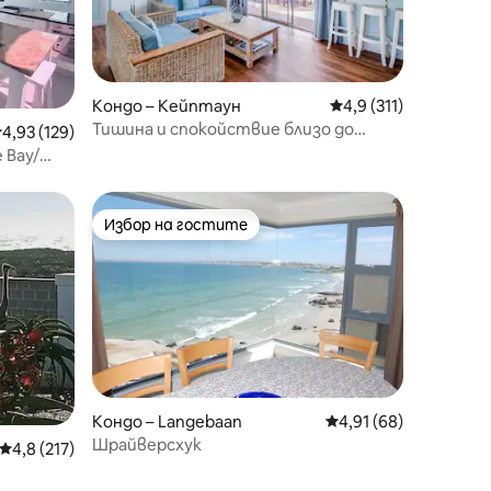
Кондо – Кейптаун
Средна оценка: 4,9 
4,9 (311)
Тишина и спокойствие близо до
редна оценка: 4,93 от 5, 129 отзива
4,93 (129)
плажа в Blue Amanzi
 Bay/
Избор на гостите
тите
Избор на гостите
Кондо – Langebaan
Средна оценка: 4,91
4,91 (68)
Шрайверсхук
Средна оценка: 4,8 от 5, 217 отзива
4,8 (217)