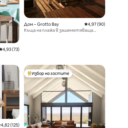
Дом – Grotto Bay
Средна оценка: 4,97
4,97 (90)
Къща на плажа в зашеметяваща
обстановка на брега на морето
Средна оценка: 4,93 от 5, 73 отзива
4,93 (73)
Избор на гостите
Най-популярен избор на гостите
редна оценка: 4,82 от 5, 125 отзива
4,82 (125)