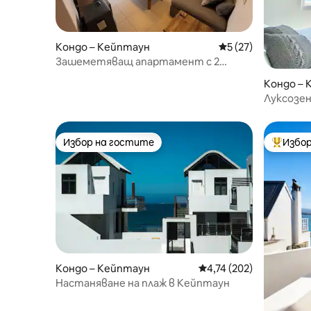
Кондо – Кейптаун
Средна оценка: 5 
5 (27)
Зашеметяващ апартамент с 2
спални с невероятна гледка
Кондо – 
Луксозен
изглед к
Избор на гостите
Избор
Избор на гостите
Най-поп
Кондо – Кейптаун
Средна оценка: 4,74 о
4,74 (202)
Настаняване на плаж в Кейптаун