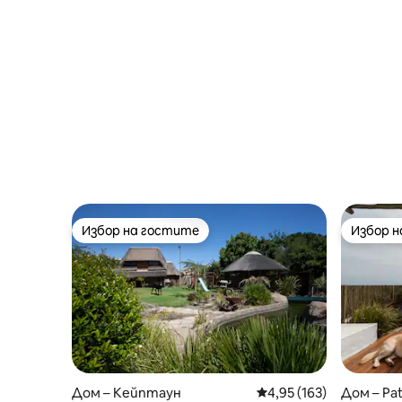
Избор на гостите
Избор 
Избор на гостите
Избор 
Дом – Кейптаун
Средна оценка: 4,95 о
4,95 (163)
Дом – Pa