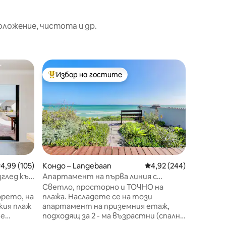
оложение, чистота и др.
Апартам
Избор на гостите
Избо
тите
Най-популярен избор на гостите
Най-по
Плажна и
плажа)
Rock Co
линия до
16 мили
Южна Аф
от Кейп
място за
спални, 
разтега
редна оценка: 4,99 от 5, 105 отзива
4,99 (105)
Кондо – Langebaan
Средна оценка: 4,92 
4,92 (244)
който с
зглед към
Апартамент на първа линия с
напълно
директен достъп до плажа.
Светло, просторно и ТОЧНО на
(включи
орето, на
плажа. Насладете се на този
пералня
кия плаж
апартамент на приземния етаж,
и всекид
подходящ за 2 - ма възрастни (спалня
Защитен
 или
с двойно легло) и две деца. Голям
Сърфове