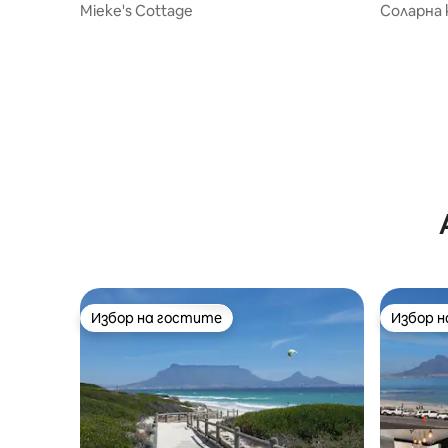
Mieke's Cottage
Соларна 
кучета
Избор на гостите
Избор 
Избор на гостите
Избор 