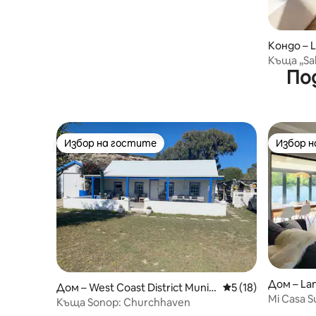
Кондо – 
Къща „Sal
По
лагуната
Избор на гостите
Избор 
Избор на гостите
Избор 
Дом – La
Дом – West Coast District Munici
Средна оценка: 5 
5 (18)
Mi Casa S
pality
Къща Sonop: Churchhaven
на елек