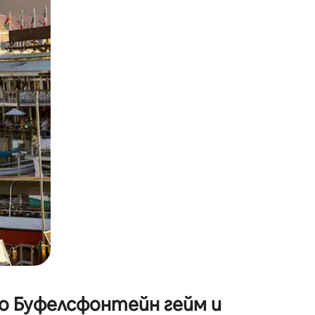
окосване или плъзгане.
до Буфелсфонтейн гейм и