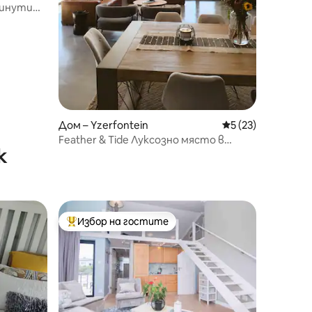
минути
Дом – Yzerfontein
Средна оценка: 5
5 (23)
Feather & Tide Луксозно място в
к
Airbnb
Избор на гостите
Най-популярен избор на гостите