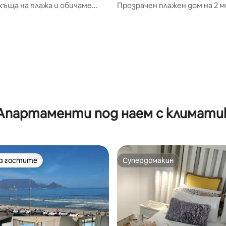
къща на плажа и обичаме
Прозрачен плажен дом на 2 
пеша от морето със СОЛАР
Апартаменти под наем с климати
на гостите
Супердомакин
на гостите
Супердомакин