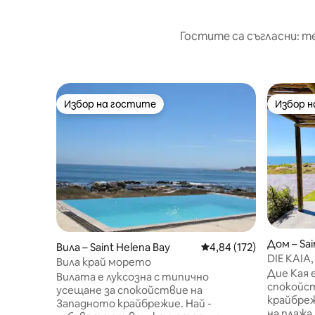
Гостите са съгласни: т
Избор на гостите
Избор 
Избор на гостите
Избор 
Дом – Sai
Вила – Saint Helena Bay
Средна оценка: 4,84 о
4,84 (172)
DIE KAIA
Вила край морето
брега
Дие Кая 
Вилата е луксозна с типично
спокойс
усещане за спокойствие на
крайбреж
Западното крайбрежие. Най -
на плажа