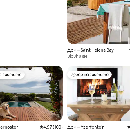
Дом – Saint Helena Bay
Blouhuisie
на гостите
Избор на гостите
на гостите
Избор на гостите
т 5, 163 отзива
ternoster
Средна оценка: 4,97 от 5, 100 отзива
4,97 (100)
Дом – Yzerfontein
С