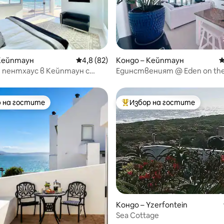
от 5, 27 отзива
Кейптаун
Средна оценка: 4,8 от 5, 82 отзива
4,8 (82)
Кондо – Кейптаун
С
 пентхаус в Кейптаун с
Единственият @ Eden on the
ъм океана и крайбрежието
Резервна батерия.
 на гостите
Избор на гостите
улярен избор на гостите
Най-популярен избор на гос
т 5, 202 отзива
Кондо – Yzerfontein
Sea Cottage