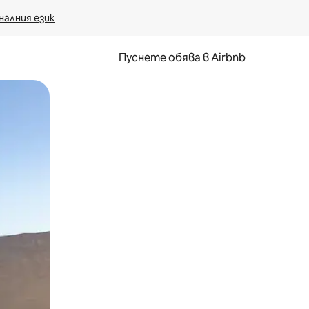
налния език
Пуснете обява в Airbnb