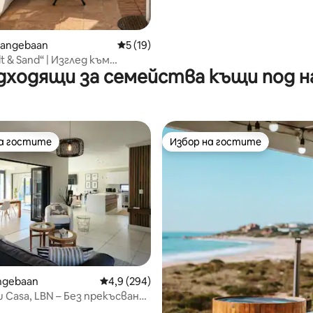
Langebaan
Средна оценка: 5 от 5, 19 отзива
5 (19)
t & Sand“ | Изглед към
дходящи за семейства къщи под н
 • Разходка по плажа
на гостите
Избор на гостите
на гостите
Избор на гостите
ngebaan
Средна оценка: 4,9 от 5, 294 отзива
4,9 (294)
от 5, 18 отзива
u Casa, LBN – Без прекъсване
трозахранването