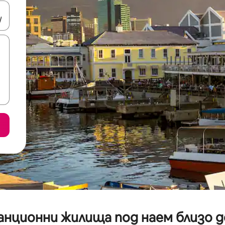
е клавишите със стрелки нагоре и надолу или навигирайте с д
анционни жилища под наем близо 