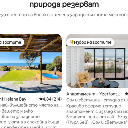
природа резерват
ези престои са високо оценени заради тяхното местоп
на гостите
Избор на гостите
на гостите
Най-популярен избор на гос
Апартамент – Yzerfontei
С
nt Helena Bay
Средна оценка: 4,84 от 5, 214 отзива
4,84 (214)
n
Сол и светлина – студио с и
т 5, 172 отзива
, най-вълшебното място на
морето
Красиво оформен студио
е вашето малко
апартамент с изглед към м
твие на западното
5 минути пеша от най - близ
ие, уютна и спокойна къща
(Пърл Бей). „Сол и светлина“ е
, с перфектна гледка, която
идеалното място за двойки