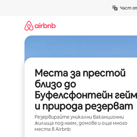
Пропускане
Част от
към
съдържанието
Места за престой
близо до
Буфелсфонтейн гей
и природа резерват
Резервирайте уникални ваканционни
жилища под наем, домове и още много
места в Airbnb