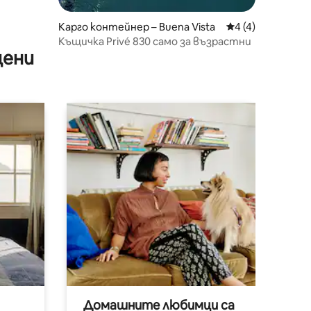
Карго контейнер – Buena Vista
Средна оценка: 
4 (4)
Къщичка Privé 830 само за възрастни
цени
Домашните любимци са