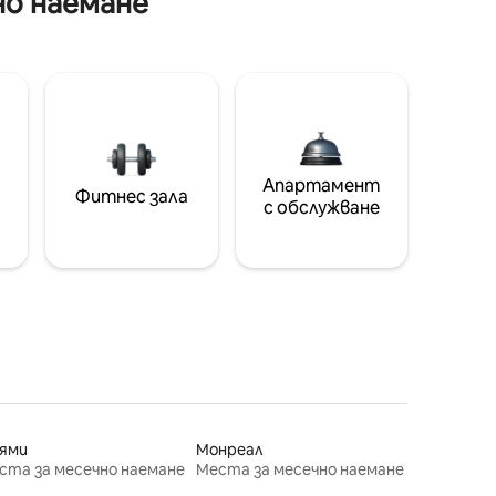
но наемане
Апартамент
Фитнес зала
с обслужване
ями
Монреал
ста за месечно наемане
Места за месечно наемане