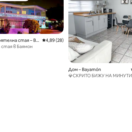
от 5, 15 отзива
ятелна стая – Ba
Средна оценка: 4,89 от 5, 28 отзива
4,89 (28)
 стая в Баямон
Дом – Bayamón
💎СКРИТО БИЖУ НА МИНУТИ
ХУАН С КЛИМАТИК, ПАРКИН