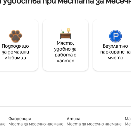
 удобства при местата за месеч
Място,
Подходящо
Безплатно
удобно за
за домашни
паркиране на
работа с
любимци
място
лаптоп
Флоренция
Атина
Ма
ане
Места за месечно наемане
Места за месечно наемане
Ме