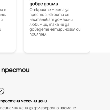
добре дошли
а е
Открийте места за
не.
престой, в които се
ай
настаняват домашни
любимци, така че да
и
доведете четириногия си
приятел.
и престои
простени месечни цени
пециални цени за дългосрочно наемане