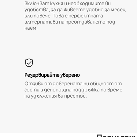
включват кухня и необходимите ви
удобства, за да живеете удобно за месец
или повече. Това е перфектната
алтернатива на преотдаването под
наем.
Резервирайте уверено
Отзиви от доверената ни общност от
гости и денонощна поддръжка по време
на удължения ви престой.