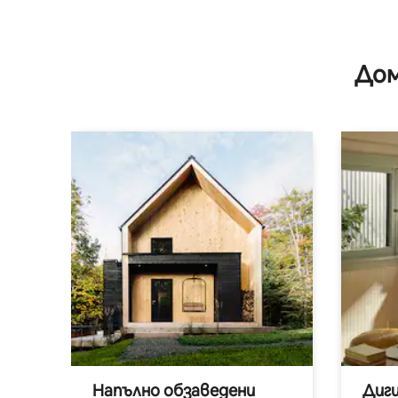
Дом
Напълно обзаведени
Диг