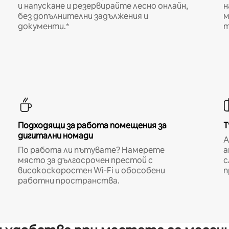
и напускане и резервирайте лесно онлайн,
н
без допълнителни задължения и
м
документи.*
т
Подходящи за работа помещения за
Т
дигитални номади
A
По работа ли пътувате? Намерете
а
място за дългосрочен престой с
с
високоскоростен Wi-Fi и обособени
п
работни пространства.