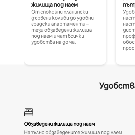
жилища под наем
път
От спокойни планински
Удоб
дървени колиби до удобни
наст
градски апартаменти –
наст
тези обзаведени жилища
дист
под наем имат всички
проф
удобства на дома.
обос
прос
Удобства
Обзаведени жилища под наем
Напълно обзаведените жилища под наем