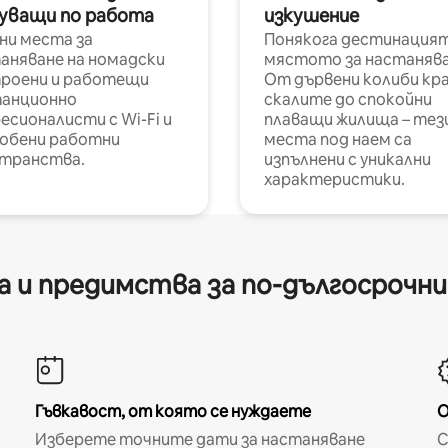
уващи по работа
изкушение
ни места за
Понякога дестинацият
аняване на номадски
мястото за настанява
роени и работещи
От дървени колиби кр
анционно
скалите до спокойни
есионалисти с Wi-Fi и
плаващи жилища – тез
обени работни
места под наем са
транства.
изпълнени с уникални
характеристики.
 и предимства за по-дългосрочн
Гъвкавост, от която се нуждаете
О
Изберете точните дати за настаняване
С