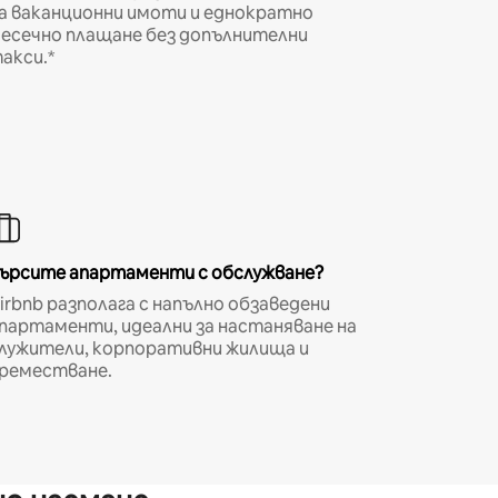
а ваканционни имоти и еднократно
есечно плащане без допълнителни
акси.*
ърсите апартаменти с обслужване?
irbnb разполага с напълно обзаведени
партаменти, идеални за настаняване на
лужители, корпоративни жилища и
реместване.