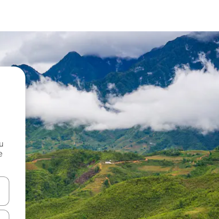
и
е
е клавишите със стрелки нагоре и надолу или навигирайте с д