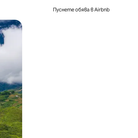
Пуснете обява в Airbnb
окосване или плъзгане.