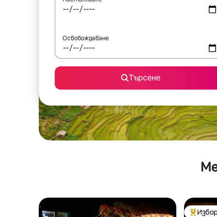
Освобождаване
Търсене
Ме
Избор
Най-поп