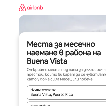
Пропускане
към
съдържанието
Места за месечно
наемане в района на
Buena Vista
Открийте места под наем за дългосрочн
престои, които ви карат да се чувстват
като у дома си за месец или повече.
Местоположение
Когато резултатите се покажат, използвайт
Настаняване