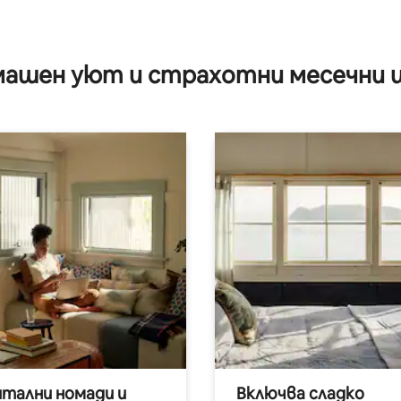
ашен уют и страхотни месечни 
итални номади и
Включва сладко