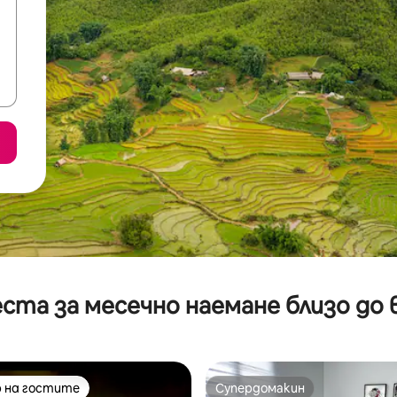
ста за месечно наемане близо до 
 на гостите
Супердомакин
улярен избор на гостите
Супердомакин