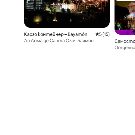
Карго контейнер – Bayamón
Средна оценка: 5 
5 (15)
Ла Лома де Санта Олая Баямон
Самосто
yamón
Отделна