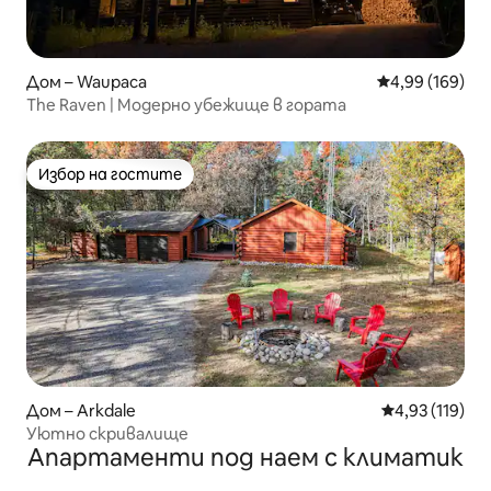
Дом – Waupaca
Средна оценка
4,99 (169)
The Raven | Модерно убежище в гората
Избор на гостите
Избор на гостите
Дом – Arkdale
Средна оценка
4,93 (119)
Уютно скривалище
Апартаменти под наем с климатик