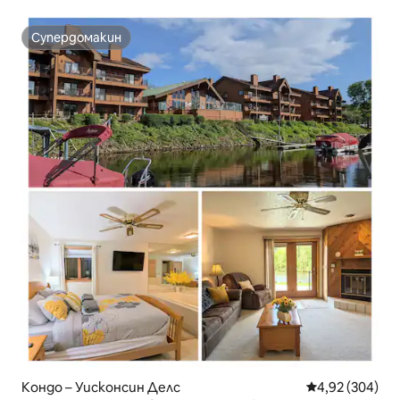
Супердомакин
Супердомакин
Кондо – Уисконсин Делс
Средна оценка
4,92 (304)