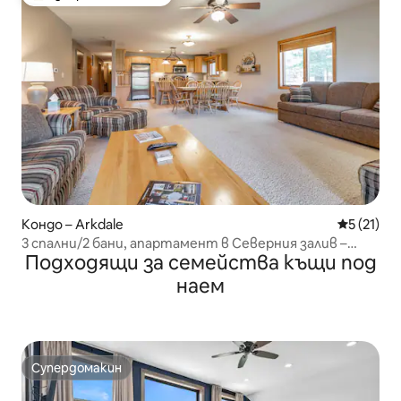
Най-популярен избор на гостите
Кондо – Arkdale
Средна оц
5 (21)
3 спални/2 бани, апартамент в Северния залив –
Подходящи за семейства къщи под
забавление с басейн на голф езеро
наем
Супердомакин
Супердомакин