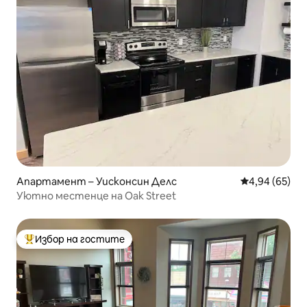
Апартамент – Уисконсин Делс
Средна оценк
4,94 (65)
Уютно местенце на Oak Street
Избор на гостите
Най-популярен избор на гостите