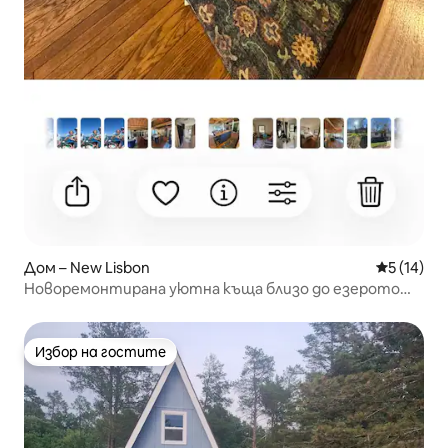
Дом – New Lisbon
Средна оц
5 (14)
Новоремонтирана уютна къща близо до езерото
Касъл Рок
Избор на гостите
Избор на гостите