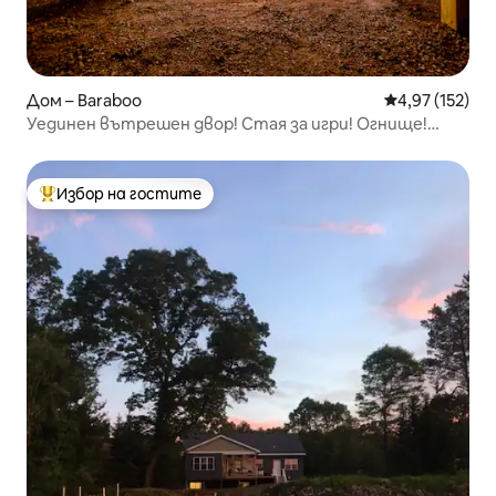
Дом – Baraboo
Средна оценка
4,97 (152)
Уединен вътрешен двор! Стая за игри! Огнище!
Джакузи!
Избор на гостите
Най-популярен избор на гостите