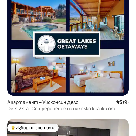
Апартамент – Уисконсин Делс
Средна о
5 (9)
Dells Vista | Спа-уединение на няколко крачки от
джакузито
Избор на гостите
Най-популярен избор на гостите