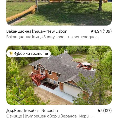
Ваканционна къща – New Lisbon
Средна оценка
4,94 (109)
Ваканционна къща Sunny Lane – на пешеходно
разстояние от езерото Касъл Рок!
Избор на гостите
Най-популярен избор на гостите
Дървена колиба – Necedah
Средна оце
5 (127)
Огнище | Вътрешен двор и веранда | Игри |