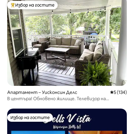
Избор на гостите
Най-популярен избор на гостите
Апартамент – Уисконсин Делс
Средна оце
5 (134)
В центъра! Обновено жилище. Телевизор на
открито + огнище + игри!
Избор на гостите
Избор на гостите