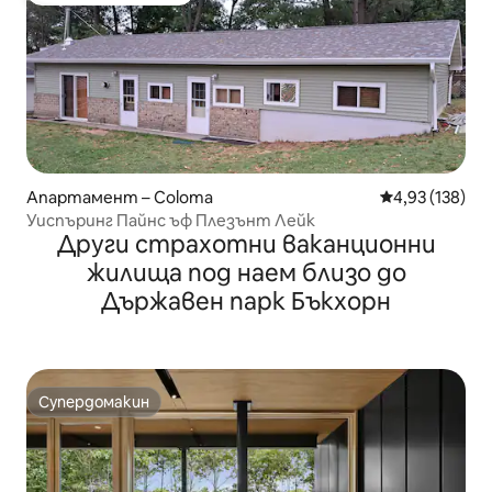
Апартамент – Coloma
Средна оценка
4,93 (138)
Уиспъринг Пайнс ъф Плезънт Лейк
Други страхотни ваканционни
жилища под наем близо до
Държавен парк Бъкхорн
Супердомакин
Супердомакин