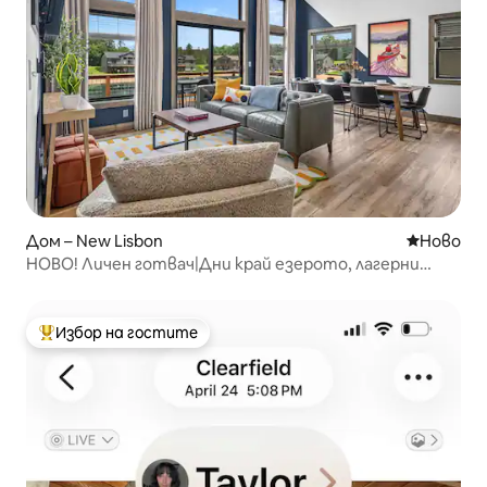
Дом – New Lisbon
Ново мяс
Ново
НОВО! Личен готвач|Дни край езерото, лагерни
огньове, семейно забавление
Избор на гостите
Най-популярен избор на гостите