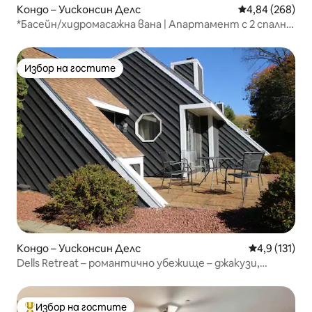
Кондо – Уисконсин Делс
Средна оценка
4,84 (268)
*Басейн/хидромасажна вана | Апартамент с 2 спални
| На брега | В центъра
Избор на гостите
Избор на гостите
Кондо – Уисконсин Делс
Средна оценк
4,9 (131)
Dells Retreat – романтично убежище – джакузи,
басейн и хидромасажна вана
Избор на гостите