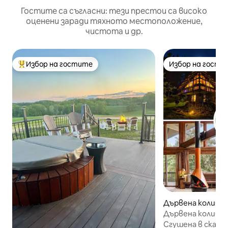
Гостите са съгласни: тези престои са високо
оценени заради тяхното местоположение,
чистота и др.
Избор на гостите
Избор на гости
Най-популярен избор на гостите
Избор на гости
Дървена колиба 
c
Дървена колиба 
езерото> Уника
Сгушена в скали