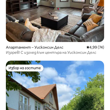
Апартамент – Уисконсин Делс
Средна оценк
4,99 (74)
Изгрев! С изглед към центъра на Уисконсин Делс
Избор на гостите
Избор на гостите