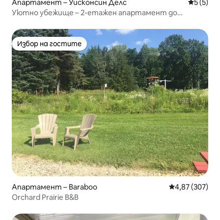
Апартамент – Уисконсин Делс
Средна о
5 (5)
Уютно убежище – 2-етажен апартамент до
езерото Делтън
Избор на гостите
Избор на гостите
Апартамент – Baraboo
Средна оценка
4,87 (307)
Orchard Prairie B&B