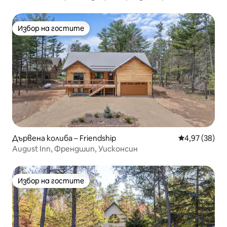
Хидроциклони | Пътечки
Избор на гостите
Избор на гостите
Дървена колиба – Friendship
Средна оценк
4,97 (38)
August Inn, Френдшип, Уисконсин
Избор на гостите
Избор на гостите