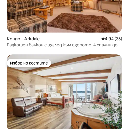
Кондо – Arkdale
Средна оценк
4,94 (35)
Разкошен балкон с изглед към езерото, 4 спални до
басейна
Избор на гостите
Избор на гостите