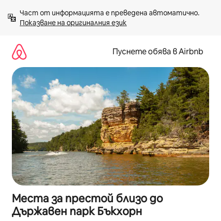
Пропускане
Част от информацията е преведена автоматично. 
към
Показване на оригиналния език
съдържанието
Пуснете обява в Airbnb
Места за престой близо до
Държавен парк Бъкхорн