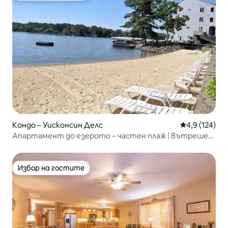
Кондо – Уисконсин Делс
Средна оценк
4,9 (124)
Апартамент до езерото – частен плаж | Вътрешен
басейн
Избор на гостите
Избор на гостите