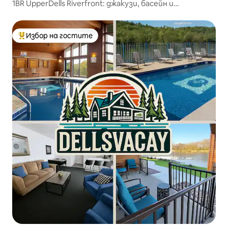
1BR UpperDells Riverfront: джакузи, басейн и
хидромасажна вана
Избор на гостите
Най-популярен избор на гостите