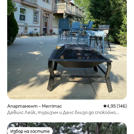
Апартамент – Merrimac
Средна оценка
4,95 (146)
Девилс Лейк, туризъм и Делс близо до спокойно
място за почивка
Избор на гостите
Избор на гостите