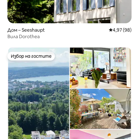
Дом – Seeshaupt
Средна оценк
4,97 (98)
Вила Dorothea
Избор на гостите
Избор на гостите