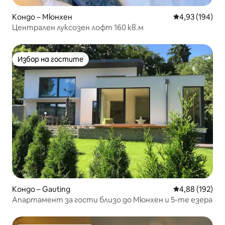
Кондо – Мюнхен
Средна оценка
4,93 (194)
Централен луксозен лофт 160 кв.м
Избор на гостите
Избор на гостите
Кондо – Gauting
Средна оценка
4,88 (192)
Апартамент за гости близо до Мюнхен и 5-те езера