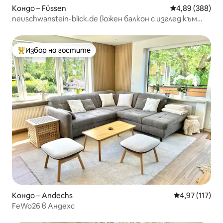
Кондо – Füssen
Средна оценка
4,89 (388)
neuschwanstein-blick.de (южен балкон с изглед към
замъка и планината)
Избор на гостите
Най-популярен избор на гостите
Кондо – Andechs
Средна оценка
4,97 (117)
FeWo26 в Андехс