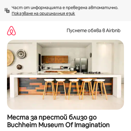
Пропускане
Част от информацията е преведена автоматично. 
към
Показване на оригиналния език
съдържанието
Пуснете обява в Airbnb
Места за престой близо до
Buchheim Museum Of Imagination