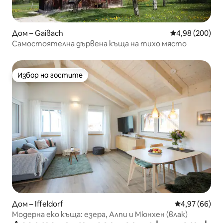
Дом – Gaißach
Средна оценка
4,98 (200)
Самостоятелна дървена къща на тихо място
Избор на гостите
Избор на гостите
Дом – Iffeldorf
Средна оценк
4,97 (66)
Модерна еко къща: езера, Алпи и Мюнхен (влак)