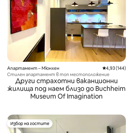
Апартамент – Мюнхен
Средна оценка
4,93 (144)
Стилен апартамент в топ местоположение
Други страхотни ваканционни
жилища под наем близо до Buchheim
Museum Of Imagination
Избор на гостите
Избор на гостите