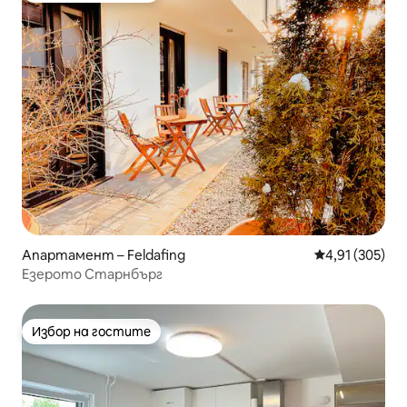
Апартамент – Feldafing
Средна оценка
4,91 (305)
Езерото Старнбърг
Избор на гостите
Избор на гостите