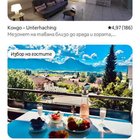
Кондо – Unterhaching
Средна оценка
4,97 (186)
Мезонет на тавана близо до града и гората,
климатик
Избор на гостите
Избор на гостите