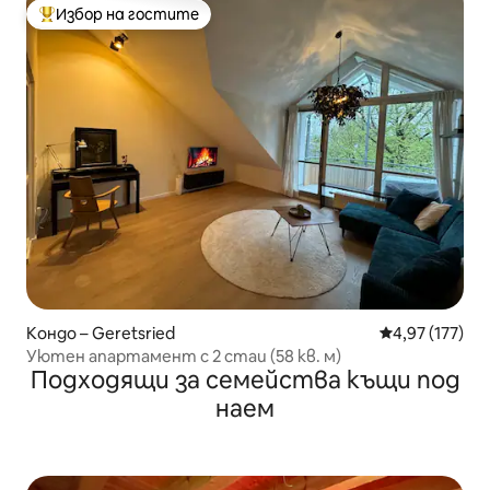
Избор на гостите
Най-популярен избор на гостите
Кондо – Geretsried
Средна оценка
4,97 (177)
Уютен апартамент с 2 стаи (58 кв. м)
Подходящи за семейства къщи под
наем