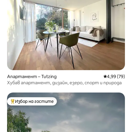
Апартамент – Tutzing
Средна оценк
4,99 (79)
Хубав апартамент, дизайн, езеро, спорт и природа
Избор на гостите
Най-популярен избор на гостите