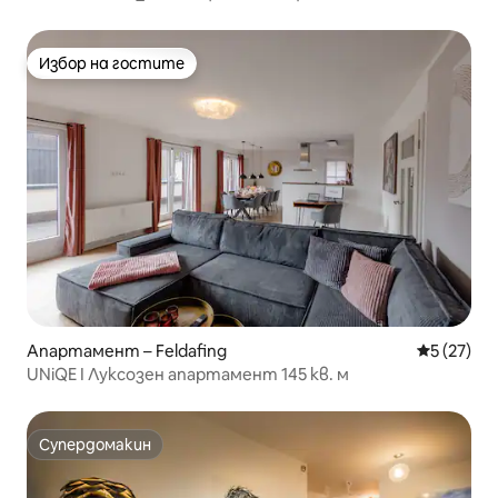
Избор на гостите
Избор на гостите
Апартамент – Feldafing
Средна оц
5 (27)
UNiQE I Луксозен апартамент 145 кв. м
Супердомакин
Супердомакин