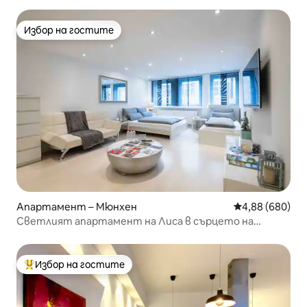
Избор на гостите
Избор на гостите
Апартамент – Мюнхен
Средна оценка
4,88 (680)
Светлият апартамент на Лиса в сърцето на
Мюнхен
Избор на гостите
Най-популярен избор на гостите