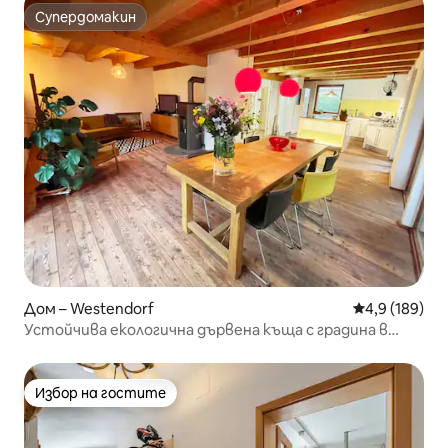
Супердомакин
Супердомакин
Дом – Westendorf
Средна оценк
4,9 (189)
Устойчива екологична дървена къща с градина в
Алгой
Избор на гостите
Избор на гостите