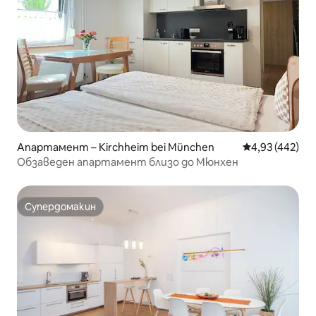
Апартамент – Kirchheim bei München
Средна оценка
4,93 (442)
Обзаведен апартамент близо до Мюнхен
Супердомакин
Супердомакин