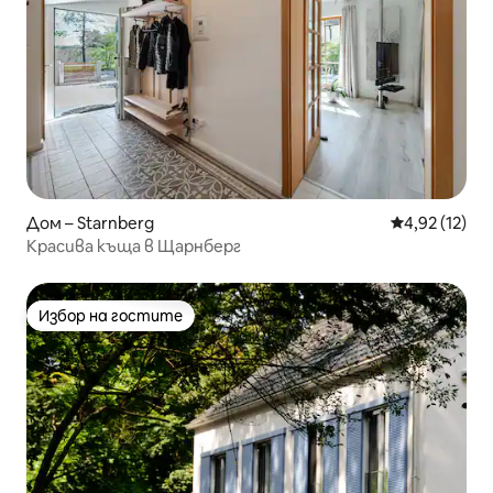
Дом – Starnberg
Средна оценк
4,92 (12)
Красива къща в Щарнберг
Избор на гостите
Избор на гостите