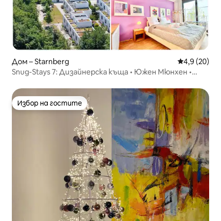
Дом – Starnberg
Средна оцен
4,9 (20)
Snug-Stays 7: Дизайнерска къща • Южен Мюнхен •
Езеро
Избор на гостите
Избор на гостите