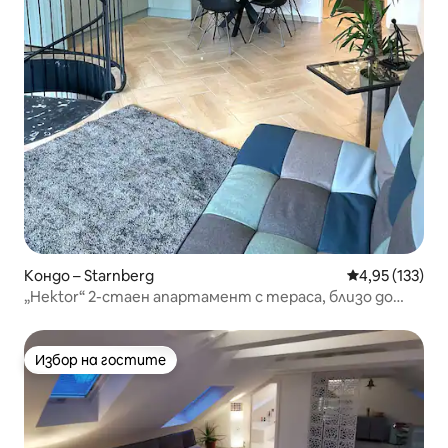
Кондо – Starnberg
Средна оценка
4,95 (133)
„Hektor“ 2-стаен апартамент с тераса, близо до
езерото Щарнберг
Избор на гостите
Избор на гостите