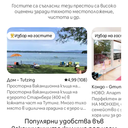
Гостите са съгласни: тези престои са високо
оценени заради тяхното местоположение,
чистота и др.
Избор на гостите
Избор на гости
Най-популярен избор на гостите
Избор на гости
Дом – Tutzing
Средна оценка: 4,99 от 5, 108
4,99 (108)
Просторна ваканционна къща на
Кондо – Gmund a
езерото Щарнберг
Просторна ваканционна къща на
ee
НОВО: Апартаме
езерото Старнберг (400 м) в
гледка, въвежд
Перфектен апа
южната част на Тутинг. Много тихо
НА МЮНХЕН, идеа
място в идилична градина с езеро и
семейство с дец
поток (затова не е подходящо за
хора или за дома
деца). Приземен етаж: дневна и
Популярни удобства във
баварски худож
трапезария, тераса, кухня,
историческо каф