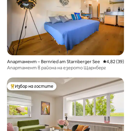
Апартамент – Bernried am Starnberger See
Средна оценк
4,82 (39)
Апартамент в района на езерото Щарнберг
Избор на гостите
Най-популярен избор на гостите