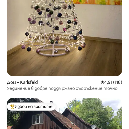
Дом – Karlsfeld
Средна оценка
4,91 (118)
Уединение в добре поддържано съоръжение точно
пред Мюнхен
Избор на гостите
Най-популярен избор на гостите