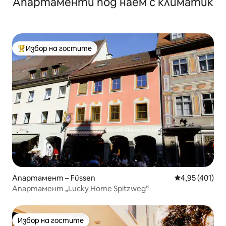
Апартаменти под наем с климатик
Избор на гостите
Най-популярен избор на гостите
Апартамент – Füssen
Средна оценка
4,95 (401)
Апартамент „Lucky Home Spitzweg“
Избор на гостите
Избор на гостите