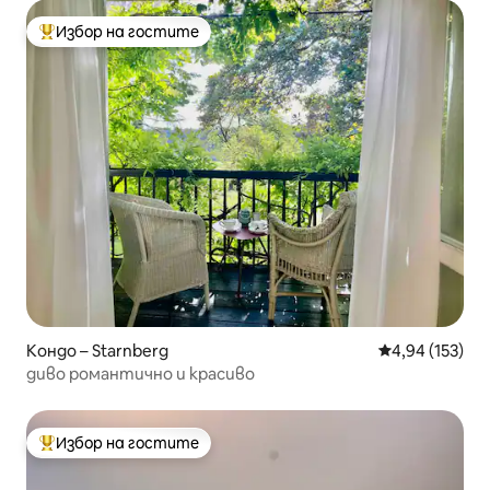
Избор на гостите
Най-популярен избор на гостите
Кондо – Starnberg
Средна оценка
4,94 (153)
диво романтично и красиво
Избор на гостите
Най-популярен избор на гостите