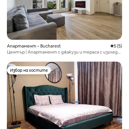
Апартамент – Bucharest
Средна о
5 (5)
Център | Апартамент с джакузи и тераса с изглед
към парка v3
Избор на гостите
Избор на гостите