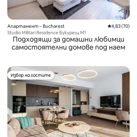
Апартамент – Bucharest
Средна оценк
4,83 (70)
Studio Militari Residence Букурещ M1
Подходящи за домашни любимци
самостоятелни домове под наем
Избор на гостите
Избор на гостите