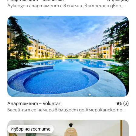
Луксозен апартамент с 3 спални, вътрешен двор,
тераса и барбекю
Апартамент – Voluntari
Средна о
5 (3)
Басейнът се намира в близост до Американското
училище
Избор на гостите
Избор на гостите