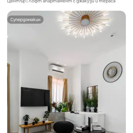
Център | Лофт апартамент с джакузи и тераса
Супердомакин
Супердомакин