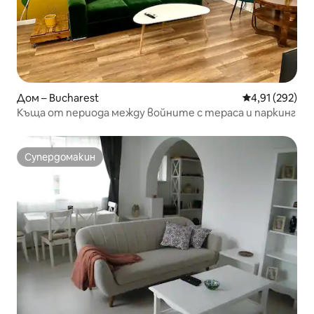
Дом – Bucharest
Средна оценка
4,91 (292)
Къща от периода между войните с тераса и паркинг
Супердомакин
Супердомакин