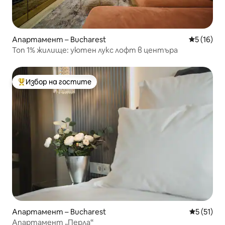
Апартамент – Bucharest
Средна оц
5 (16)
Топ 1% жилище: уютен лукс лофт в центъра
Избор на гостите
Най-популярен избор на гостите
Апартамент – Bucharest
Средна оц
5 (51)
Апартамент „Перла“