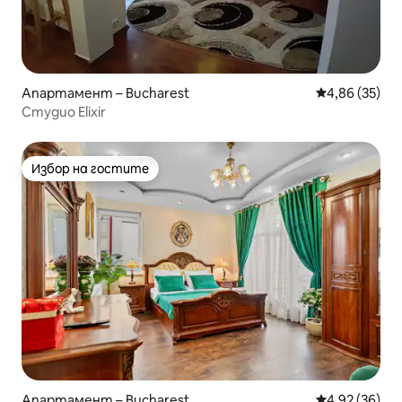
Апартамент – Bucharest
Средна оценк
4,86 (35)
Студио Elixir
Избор на гостите
Избор на гостите
Апартамент – Bucharest
Средна оценк
4,92 (36)