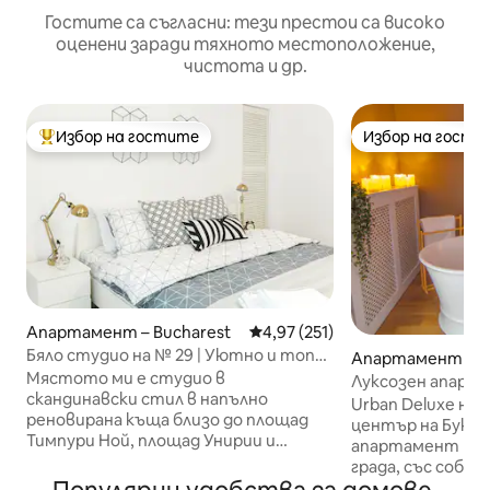
Гостите са съгласни: тези престои са високо
оценени заради тяхното местоположение,
чистота и др.
Избор на гостите
Избор на гости
Най-популярен избор на гостите
Избор на гости
Апартамент – Bucharest
Средна оценка: 4,97 от 5, 25
4,97 (251)
Бяло студио на № 29 | Уютно и топло
Апартамент – B
| Метро| Wi-Fi
Мястото ми е студио в
Луксозен апарта
скандинавски стил в напълно
Victoriei“ – спалн
Urban Deluxe на Ca
реновирана къща близо до площад
център на Буку
Тимпури Ной, площад Унирии и
апартамент на г
Стария град. В близост до
града, със собс
Търговската камара, Висшия съд,
във всекидневн