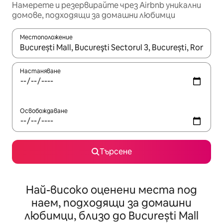
Намерете и резервирайте чрез Airbnb уникални
домове, подходящи за домашни любимци
Местоположение
Когато резултатите се покажат, използвайте клавишите 
Настаняване
Освобождаване
Търсене
Най-високо оценени места под
наем, подходящи за домашни
любимци, близо до București Mall