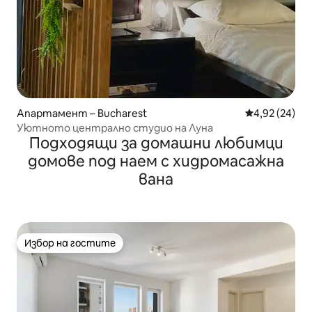
Апартамент – Bucharest
Средна оценк
4,92 (24)
Уютното централно студио на Луна
Подходящи за домашни любимци
домове под наем с хидромасажна
вана
Избор на гостите
Избор на гостите