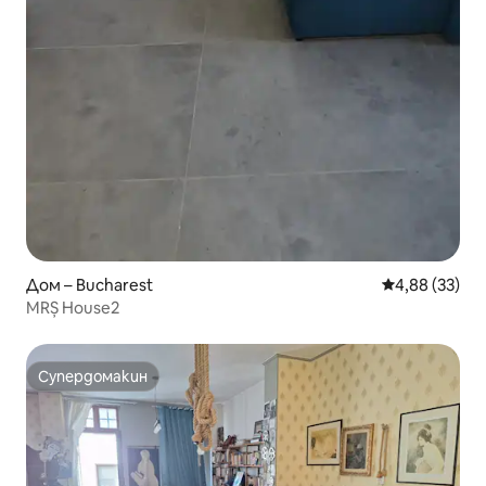
Дом – Bucharest
Средна оценк
4,88 (33)
MRȘ House2
Супердомакин
Супердомакин