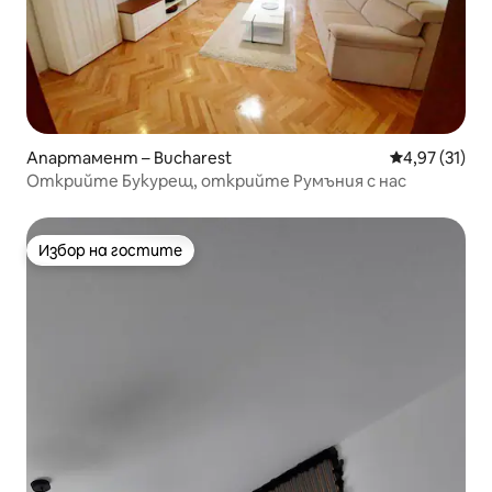
Апартамент – Bucharest
Средна оценк
4,97 (31)
Открийте Букурещ, открийте Румъния с нас
Избор на гостите
Избор на гостите