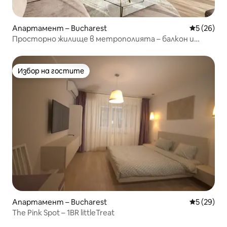
Апартамент – Bucharest
Средна оц
5 (26)
Просторно жилище в метрополията – балкон и
гледка
Избор на гостите
Избор на гостите
Апартамент – Bucharest
Средна оц
5 (29)
The Pink Spot – 1BR littleTreat