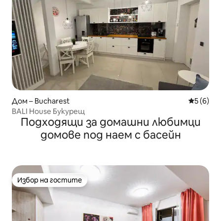
Дом – Bucharest
Средна о
5 (6)
BALI House Букурещ
Подходящи за домашни любимци
домове под наем с басейн
Избор на гостите
Избор на гостите