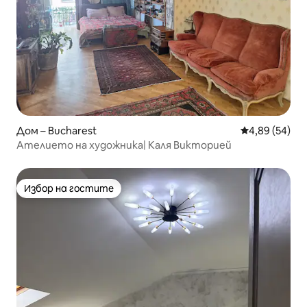
Дом – Bucharest
Средна оценк
4,89 (54)
Ателието на художника| Каля Викторией
Избор на гостите
Избор на гостите