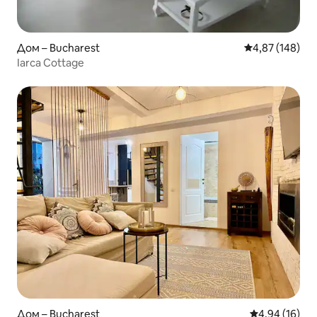
Дом – Bucharest
Средна оценка
4,87 (148)
Iarca Cottage
Дом – Bucharest
Средна оценк
4,94 (16)