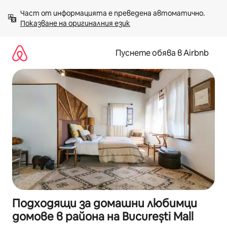
Пропускане
Част от информацията е преведена автоматично. 
към
Показване на оригиналния език
съдържанието
Пуснете обява в Airbnb
Подходящи за домашни любимци
домове в района на București Mall