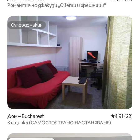
Романтично джакузи „Свети и грешници“
Супердомакин
Супердомакин
Дом – Bucharest
Средна оценк
4,91 (22)
Къщичка (САМОСТОЯТЕЛНО НАСТАНЯВАНЕ)