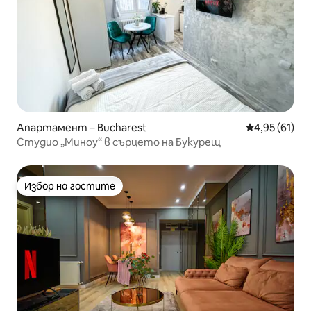
Апартамент – Bucharest
Средна оценк
4,95 (61)
Студио „Миноу“ в сърцето на Букурещ
Избор на гостите
Избор на гостите