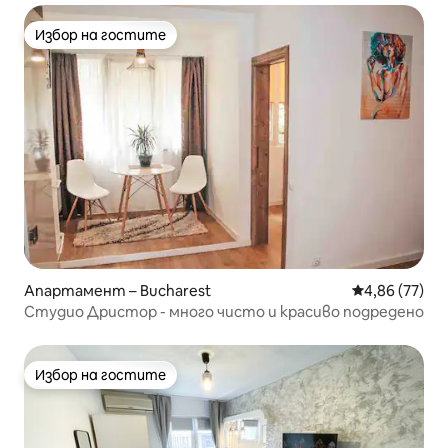
Избор на гостите
Избор на гостите
Апартамент – Bucharest
Средна оценк
4,86 (77)
Студио Дристор - много чисто и красиво подредено
Избор на гостите
Избор на гостите