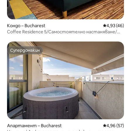
Кондо – Bucharest
Средна оценк
4,93 (46)
Coffee Residence 5/Самостоятелно настаняване/
Безплатно паркиране
Супердомакин
Супердомакин
Апартамент – Bucharest
Средна оценк
4,96 (57)