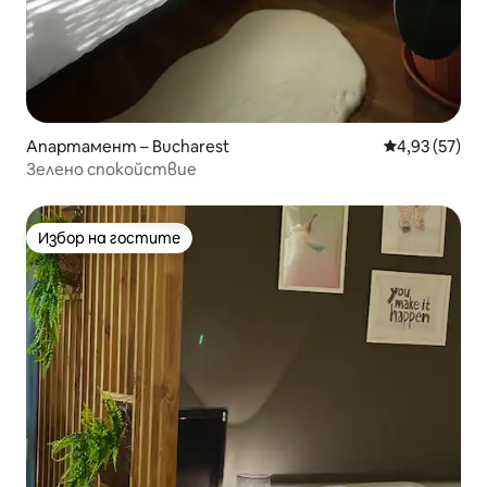
Апартамент – Bucharest
Средна оценк
4,93 (57)
Зелено спокойствие
Избор на гостите
Избор на гостите