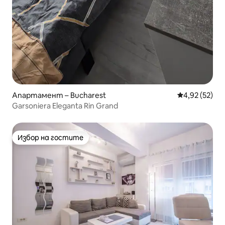
Апартамент – Bucharest
Средна оценк
4,92 (52)
Garsoniera Eleganta Rin Grand
Избор на гостите
Избор на гостите