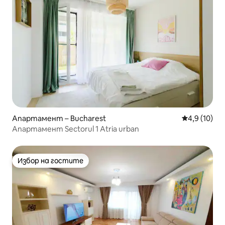
Апартамент – Bucharest
Средна оцен
4,9 (10)
Апартамент Sectorul 1 Atria urban
Избор на гостите
Избор на гостите