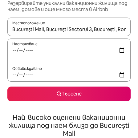
Резервирайте уникални ваканционни жилища под
наем, домове и още много места в Airbnb
Местоположение
Когато резултатите се покажат, използвайте клавишите 
Настаняване
Освобождаване
Търсене
Най-високо оценени ваканционни
жилища под наем близо до București
Mall