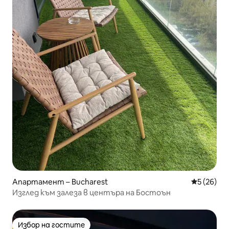
Апартамент – Bucharest
Средна оц
5 (26)
Изглед към залеза в центъра на Бостоън
Избор на гостите