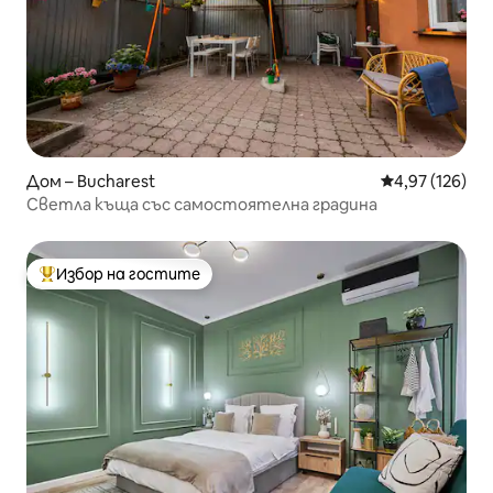
Дом – Bucharest
Средна оценка
4,97 (126)
Светла къща със самостоятелна градина
Избор на гостите
Най-популярен избор на гостите