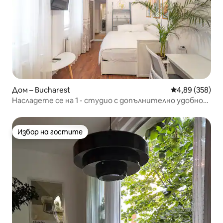
Дом – Bucharest
Средна оценка
4,89 (358)
Насладете се на 1 - студио с допълнително удобно
легло
Избор на гостите
Избор на гостите