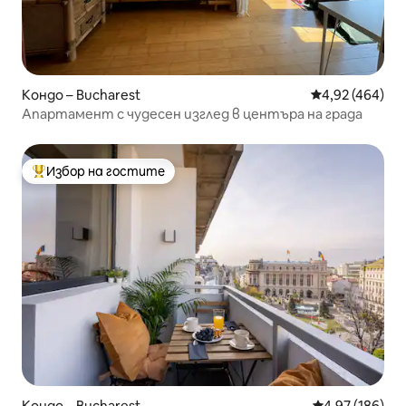
Кондо – Bucharest
Средна оценка
4,92 (464)
Апартамент с чудесен изглед в центъра на града
Избор на гостите
Най-популярен избор на гостите
Кондо – Bucharest
Средна оценка
4,97 (186)