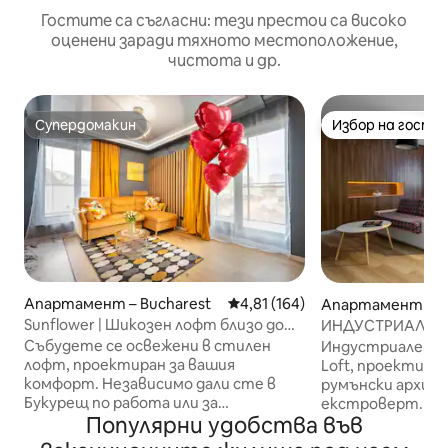
Гостите са съгласни: тези престои са високо
оценени заради тяхното местоположение,
чистота и др.
Супердомакин
Избор на гости
Супердомакин
Избор на гости
Апартамент – Bucharest
Средна оценка: 4,81 от 5, 16
4,81 (164)
Апартамент – B
Sunflower | Шикозен лофт близо до
ИНДУСТРИАЛНО
площад „Уния“
КРЪСТНИКА В Ц
Събудете се освежени в стилен
Индустриален а
лофт, проектиран за вашия
Loft, проектира
комфорт. Независимо дали сте в
румънски архите
Букурещ по работа или за
екстроверт. Мя
Популярни удобства във
удоволствие, Sunflower Loft предлага
за двойки или со
перфектния баланс между
пътешественици