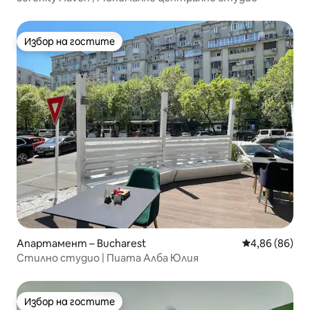
Избор на гостите
Избор на гостите
Апартамент – Bucharest
Средна оценк
4,86 (86)
Стилно студио | Пиата Алба Юлия
Избор на гостите
Избор на гостите