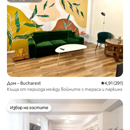
Супердомакин
Дом – Bucharest
Средна оценка
4,91 (291)
Къща от периода между войните с тераса и паркинг
Избор на гостите
Избор на гостите