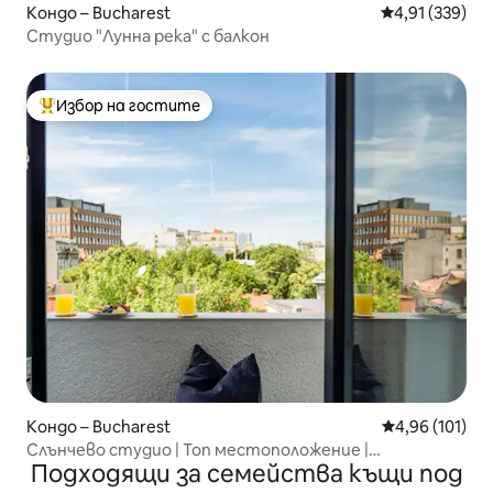
Кондо – Bucharest
Средна оценка
4,91 (339)
Студио "Лунна река" с балкон
Избор на гостите
Най-популярен избор на гостите
Кондо – Bucharest
Средна оценка
4,96 (101)
Слънчево студио | Топ местоположение |
Подходящи за семейства къщи под
Очарователен балкон