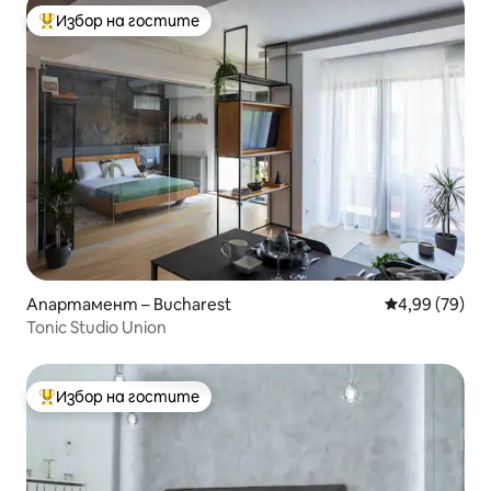
Избор на гостите
Най-популярен избор на гостите
Апартамент – Bucharest
Средна оценк
4,99 (79)
Tonic Studio Union
Избор на гостите
Най-популярен избор на гостите