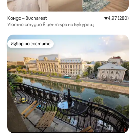
Кондо – Bucharest
Средна оценка
4,97 (280)
Уютно студио в центъра на Букурещ
Избор на гостите
Избор на гостите