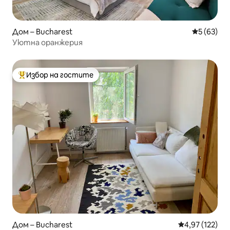
Дом – Bucharest
Средна оц
5 (63)
Уютна оранжерия
Избор на гостите
Най-популярен избор на гостите
Дом – Bucharest
Средна оценка
4,97 (122)