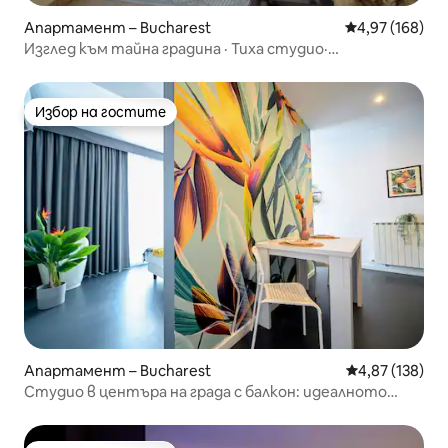
Апартамент – Bucharest
Средна оценка
4,97 (168)
Изглед към тайна градина · Тиха студио·
Самостоятелна тераса
Избор на гостите
Избор на гостите
Апартамент – Bucharest
Средна оценка
4,87 (138)
Студио в центъра на града с балкон: идеалното
място за престой