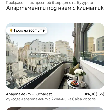
Прекрасен тих престой в сърцето на Букурещ
Апартаменти под наем с климатик
Избор на гостите
Най-популярен избор на гостите
Апартамент – Bucharest
Средна оценка
4,96 (165)
Луксозен апартамент с 2 спални на Calea Victoriei