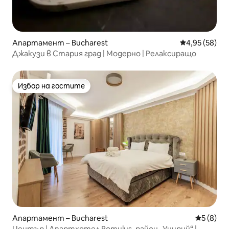
Апартамент – Bucharest
Средна оценк
4,95 (58)
Джакузи в Стария град | Модерно | Релаксиращо
Избор на гостите
Избор на гостите
Апартамент – Bucharest
Средна о
5 (8)
Център | Апартхотел Romulus, район „Унирий“ |