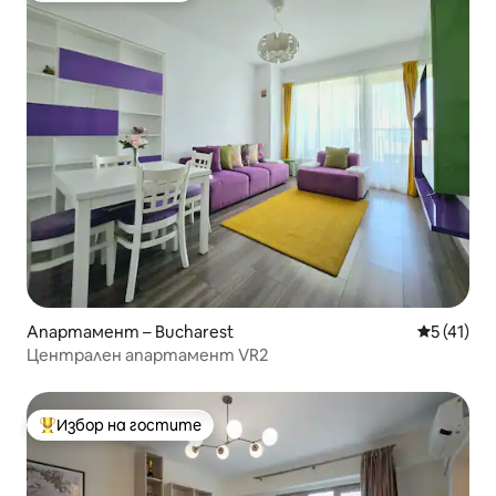
Апартамент – Bucharest
Средна оц
5 (41)
Централен апартамент VR2
Избор на гостите
Най-популярен избор на гостите