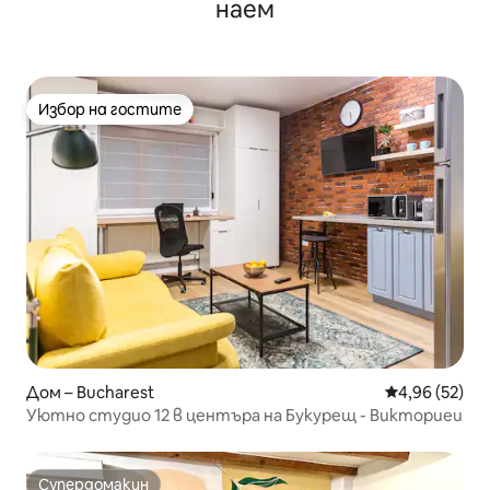
наем
Избор на гостите
Избор на гостите
Дом – Bucharest
Средна оценк
4,96 (52)
Уютно студио 12 в центъра на Букурещ - Викториеи
Супердомакин