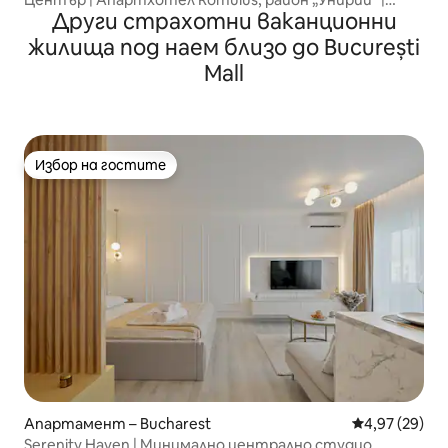
Други страхотни ваканционни
2 спални
жилища под наем близо до București
Mall
Избор на гостите
Избор на гостите
Апартамент – Bucharest
Средна оценк
4,97 (29)
Serenity Haven | Минимално централно студио