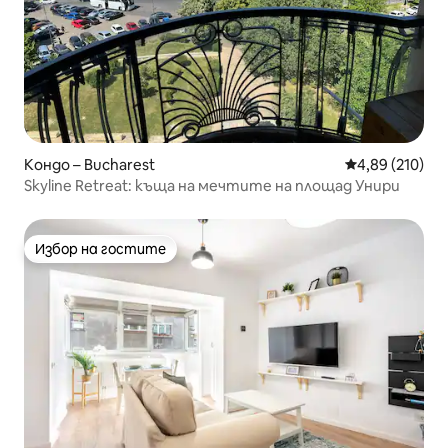
Кондо – Bucharest
Средна оценка
4,89 (210)
Skyline Retreat: къща на мечтите на площад Унири
Избор на гостите
Избор на гостите