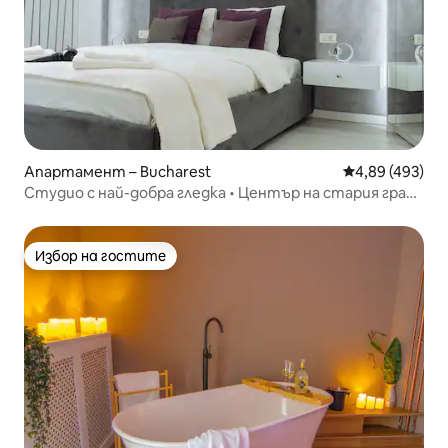
Апартамент – Bucharest
Средна оценка
4,89 (493)
Студио с най-добра гледка • Център на стария град •
от BCA
Избор на гостите
Избор на гостите