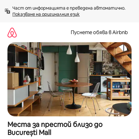
Пропускане
Част от информацията е преведена автоматично. 
към
Показване на оригиналния език
съдържанието
Пуснете обява в Airbnb
Места за престой близо до
București Mall