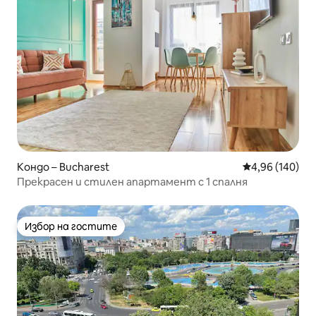
Кондо – Bucharest
Средна оценка
4,96 (140)
Прекрасен и стилен апартамент с 1 спалня
Избор на гостите
Избор на гостите