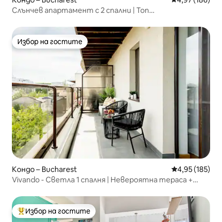
Слънчев апартамент с 2 спални | Топ
местоположение | Зашеметяващи изгледи
Избор на гостите
Избор на гостите
Кондо – Bucharest
Средна оценка
4,95 (185)
Vivando - Светла 1 спалня | Невероятна тераса +
Паркинг
Избор на гостите
Най-популярен избор на гостите