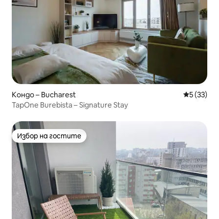
Кондо – Bucharest
Средна оц
5 (33)
TapOne Burebista – Signature Stay
Избор на гостите
Избор на гостите