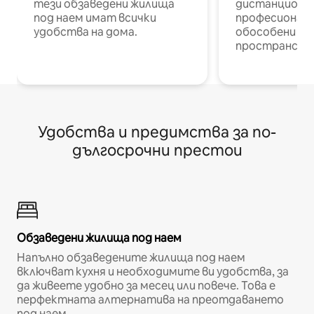
тези обзаведени жилища
дистанционн
под наем имат всички
професионалис
удобства на дома.
обособени р
пространств
Удобства и предимства за по-
дългосрочни престои
Обзаведени жилища под наем
Напълно обзаведените жилища под наем
включват кухня и необходимите ви удобства, за
да живеете удобно за месец или повече. Това е
перфектната алтернатива на преотдаването
под наем.