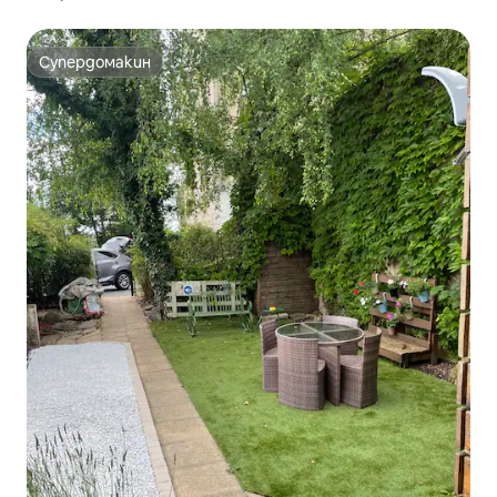
Супердомакин
Супердомакин