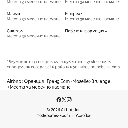
Места за месечно наемане
Места за месечно наемане
Маями
Монреал
Места за месечно наемане
Места за месечно наемане
Сиатъл
Повече информация
Места за месечно наемане
*Възможно е да се прилагат известни изключения в
определени географски райони и за някои типове места.
Airbnb
Франция
Гранд Ест
Moselle
Brulange
Места за месечно наемане
© 2026 Airbnb, Inc.
Поверителност
Условия