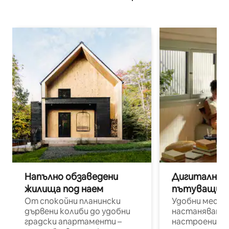
Напълно обзаведени
Дигитални н
жилища под наем
пътуващи п
От спокойни планински
Удобни места
дървени колиби до удобни
настаняване 
градски апартаменти –
настроени и