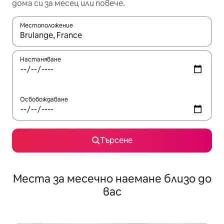
дома си за месец или повече.
Местоположение
Когато резултатите се покажат, използвайте клавишите 
Настаняване
Освобождаване
Търсене
Места за месечно наемане близо до
вас