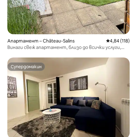
Апартамент – Château-Salins
Средна оценка
4,84 (118)
Винаги свеж апартамент, близо до всички услуги,
тих, с климатик
Супердомакин
Супердомакин