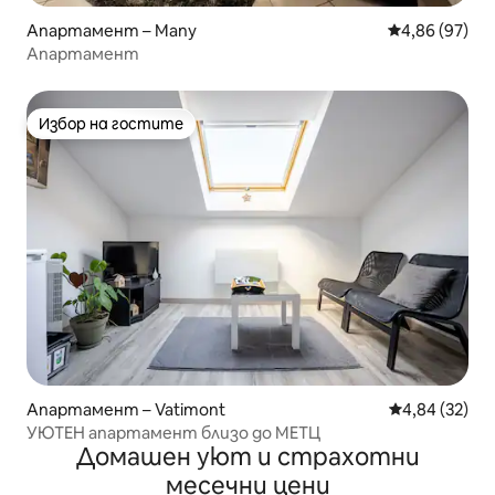
Апартамент – Many
Средна оценк
4,86 (97)
Апартамент
Избор на гостите
Избор на гостите
Апартамент – Vatimont
Средна оценк
4,84 (32)
УЮТЕН апартамент близо до МЕТЦ
Домашен уют и страхотни
месечни цени