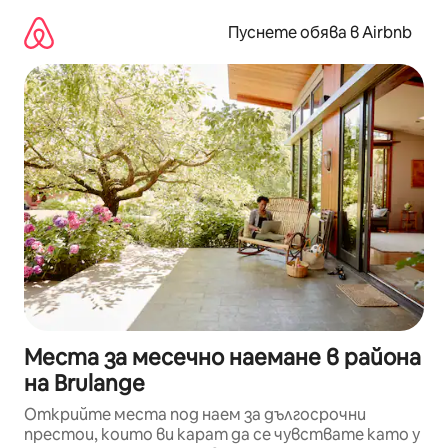
Пропускане
към
Пуснете обява в Airbnb
съдържанието
Места за месечно наемане в района
на Brulange
Открийте места под наем за дългосрочни
престои, които ви карат да се чувствате като у