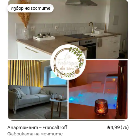
Избор на гостите
Избор на гостите
Апартамент – Francaltroff
Средна оценк
4,99 (75)
Фабриката на мечтите