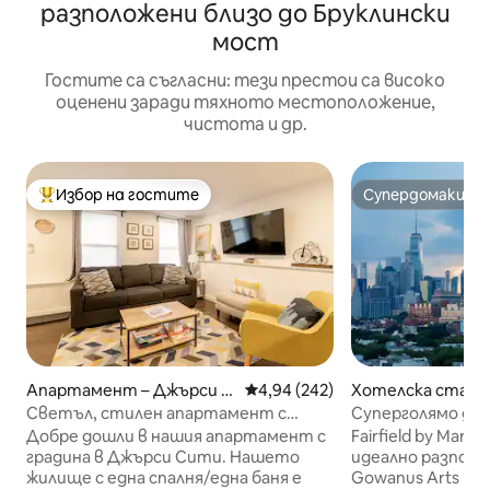
разположени близо до Бруклински
мост
Гостите са съгласни: тези престои са високо
оценени заради тяхното местоположение,
чистота и др.
Избор на гостите
Супердомакин
Най-популярен избор на гостите
Супердомакин
Апартамент – Джърси С
Средна оценка: 4,94 от 5, 242
4,94 (242)
Хотелска стая –
ити
Светъл, стилен апартамент с
Суперголямо дво
градина на минути от Ню Йорк
закуска. Изглед
Добре дошли в нашия апартамент с
Fairfield by Marri
градина в Джърси Сити. Нашето
идеално разполо
жилище с една спалня/една баня е
Gowanus Arts Dist