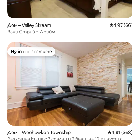
Дом – Valley Stream
Средна оценк
4,97 (66)
Вали Стрийм Дрийм!
Избор на гостите
Избор на гостите
Дом – Weehawken Township
Средна оценка
4,81 (368)
Разкошна къща с 3 спални и 2 бани, на 10 минути с