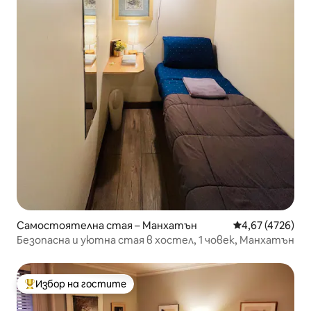
Самостоятелна стая – Манхатън
Средна оценка:
4,67 (4726)
Безопасна и уютна стая в хостел, 1 човек, Манхатън
Избор на гостите
Най-популярен избор на гостите