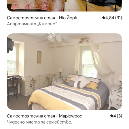
Самостоятелна стая – Ню Йорк
Средна оценк
4,84 (31)
Апартамент „Кимоно“
Самостоятелна стая – Maplewood
Средна о
4 (3)
Чудесно място за семейство.