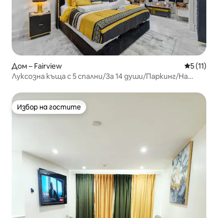
Дом – Fairview
Средна оц
5 (11)
Луксозна къща с 5 спални/За 14 души/Паркинг/На
15 минути от Ню Йорк
Избор на гостите
Избор на гостите