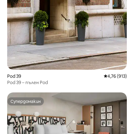
Pod 39
Средна оценка
4,76 (913)
Pod 39 – пълен Pod
Супердомакин
Супердомакин