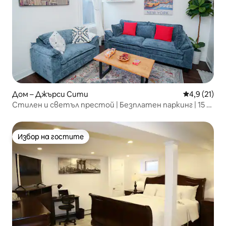
Дом – Джърси Сити
Средна оцен
4,9 (21)
Стилен и светъл престой | Безплатен паркинг | 15 м
до Ню Йорк
Избор на гостите
Избор на гостите