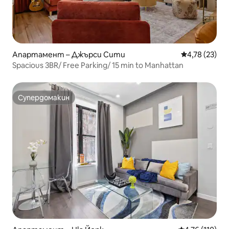
Апартамент – Джърси Сити
Средна оценк
4,78 (23)
Spacious 3BR/ Free Parking/ 15 min to Manhattan
Супердомакин
Супердомакин