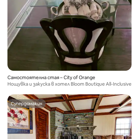
Самостоятелна стая – City of Orange
Нощувка и закуска в хотел Bloom Boutique All-Inclusive
Супердомакин
Супердомакин