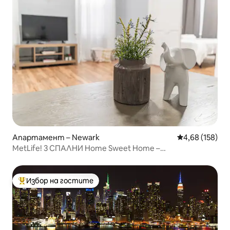
Апартамент – Newark
Средна оценка
4,68 (158)
MetLife! 3 СПАЛНИ Home Sweet Home –
EWR/NYC/DreamMall
Избор на гостите
Най-популярен избор на гостите