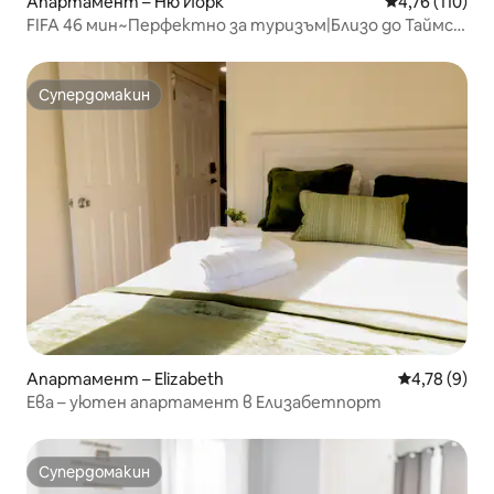
Апартамент – Ню Йорк
Средна оценка
4,76 (110)
FIFA 46 мин~Перфектно за туризъм|Близо до Таймс
Скуеър
Супердомакин
Супердомакин
Апартамент – Elizabeth
Средна оцен
4,78 (9)
Ева – уютен апартамент в Елизабетпорт
Супердомакин
Супердомакин