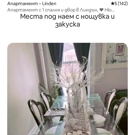
Апартамент – Linden
Средна оце
5 (142)
Апартамент с 1 спалня и двор в Линдън, ❤ Ню
Места под наем с нощувка и
Джърси, близо до летище EWR
закуска