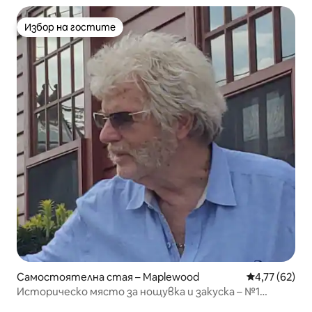
Избор на гостите
Избор на гостите
Самостоятелна стая – Maplewood
Средна оценк
4,77 (62)
Историческо място за нощувка и закуска – №1
Лицензирано и инспектирано