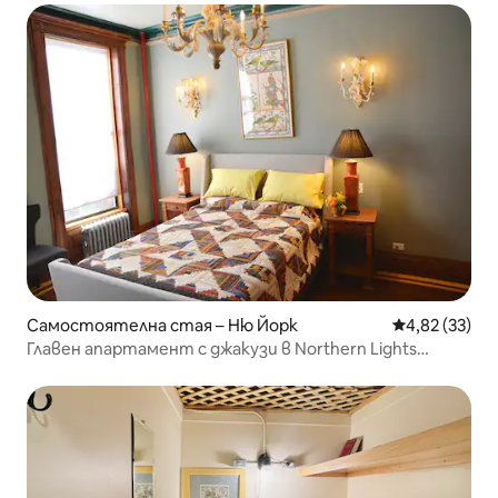
Самостоятелна стая – Ню Йорк
Средна оценк
4,82 (33)
Главен апартамент с джакузи в Northern Lights
Mansion