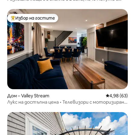
автобус до Ню Йорк
Избор на гостите
Най-популярен избор на гостите
Дом – Valley Stream
Средна оценк
4,98 (63)
Лукс на достъпна цена • Телевизори с моторизирани
стойки • 25 минути до Ню Йорк