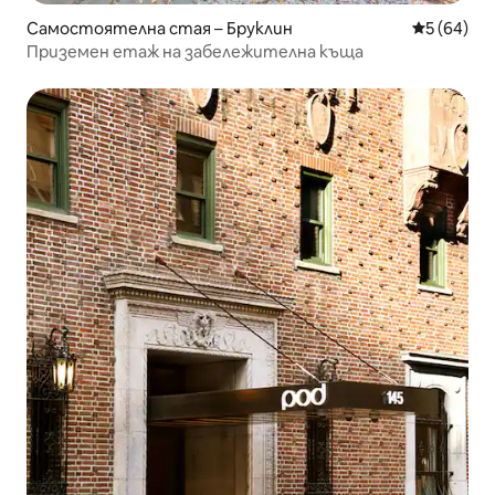
Самостоятелна стая – Бруклин
Средна оц
5 (64)
Приземен етаж на забележителна къща