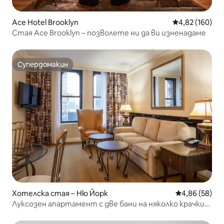
Ace Hotel Brooklyn
Средна оценка
4,82 (160)
Стая Ace Brooklyn – позволете ни да ви изненадаме
Супердомакин
Супердомакин
Хотелска стая – Ню Йорк
Средна оценк
4,86 (58)
Луксозен апартамент с две бани на няколко крачки
от Сентръл Парк с включена закуска