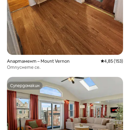
Апартамент – Mount Vernon
Средна оценка
4,85 (153)
Отпуснете се.
Супердомакин
Супердомакин