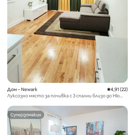
Дом – Newark
Средна оценк
4,91 (22)
Луксозно място за почивка с 3 спални близо до Ню
Йорк
Супердомакин
Супердомакин