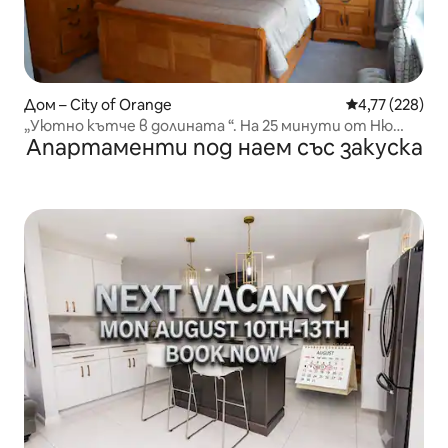
Дом – City of Orange
Средна оценка
4,77 (228)
„Уютно кътче в долината “. На 25 минути от Ню
Апартаменти под наем със закуска
Йорк