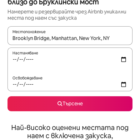
близо до Бруклински мост
Намерете и резервирайте чрез Airbnb уникални
места под наем със закуска
Местоположение
Когато резултатите се покажат, използвайте клавишите 
Настаняване
Освобождаване
Търсене
Най-високо оценени местата под
наем с включена закуска,