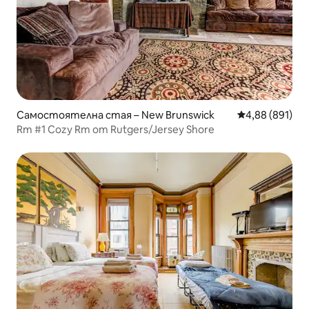
Самостоятелна стая – New Brunswick
Средна оценка
4,88 (891)
Rm #1 Cozy Rm от Rutgers/Jersey Shore