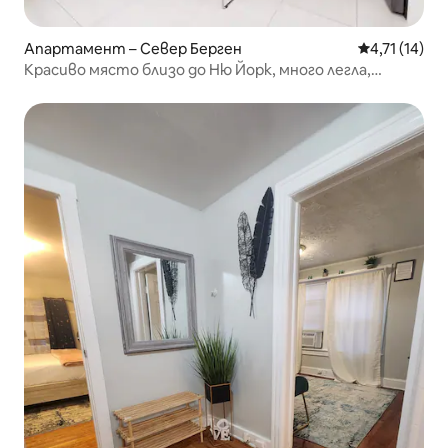
Апартамент – Север Берген
Средна оценк
4,71 (14)
Красиво място близо до Ню Йорк, много легла,
подходящо за семейства