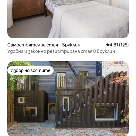
Самостоятелна стая – Бруклин
Средна оценка
4,81 (125)
Удобна и законно регистрирана стая в Бруклин
Избор на гостите
Избор на гостите