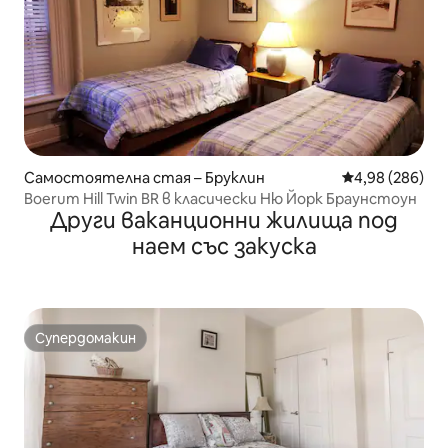
Самостоятелна стая – Бруклин
Средна оценка
4,98 (286)
Boerum Hill Twin BR в класически Ню Йорк Браунстоун
Други ваканционни жилища под
наем със закуска
Супердомакин
Супердомакин