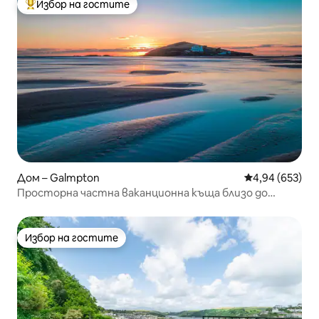
Избор на гостите
Най-популярен избор на гостите
Дом – Galmpton
Средна оценка
4,94 (653)
Просторна частна ваканционна къща близо до
морето и Салкомб
Избор на гостите
Избор на гостите