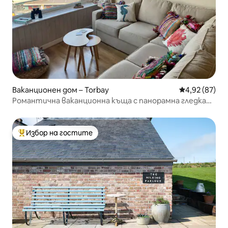
Ваканционен дом – Torbay
Средна оценк
4,92 (87)
Романтична ваканционна къща с панорамна гледка
към морето
Избор на гостите
Най-популярен избор на гостите