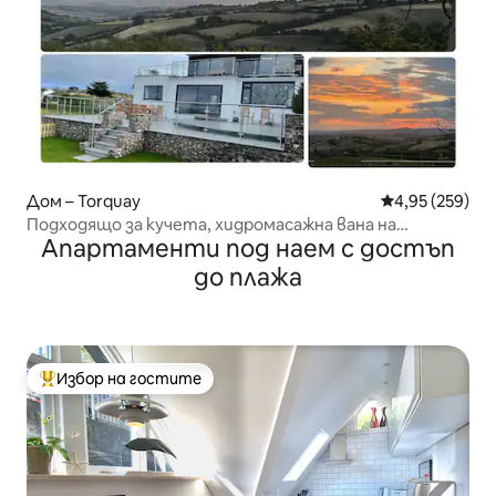
Дом – Torquay
Средна оценка
4,95 (259)
Подходящо за кучета, хидромасажна вана на
Апартаменти под наем с достъп
покрива, панорамна гледка.
до плажа
Избор на гостите
Най-популярен избор на гостите