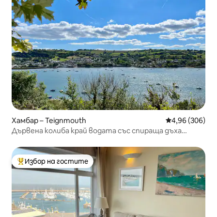
Хамбар – Teignmouth
Средна оценка
4,96 (306)
Дървена колиба край водата със спираща дъха
гледка
Избор на гостите
Най-популярен избор на гостите