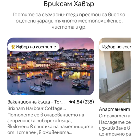
Бриксам Хавър
Гостите са съгласни: тези престои са високо
оценени заради тяхното местоположение,
чистота и др.
Избор на гостите
Избор на гости
Най-популярен избор на гостите
Избор на гости
Ваканционна къща – Torba
Средна оценка: 4,84 от 5, 238
4,84 (238)
y
Brixham Harbour Cottage
Апартамент – T
(съобщение 4, зимен наем, 2026 г.)
Потопете се в очарованието на
Страхотен апар
георгианска рибарска къща,
към морето
Насладете се на
включена в списъка на паметниците
изживяване в то
от II степен, в оживената
централно разп