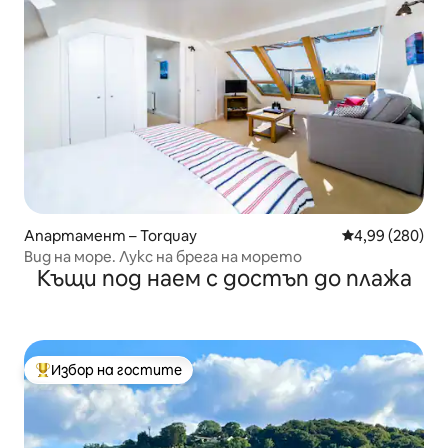
Апартамент – Torquay
Средна оценка
4,99 (280)
Вид на море. Лукс на брега на морето
Къщи под наем с достъп до плажа
Избор на гостите
Най-популярен избор на гостите