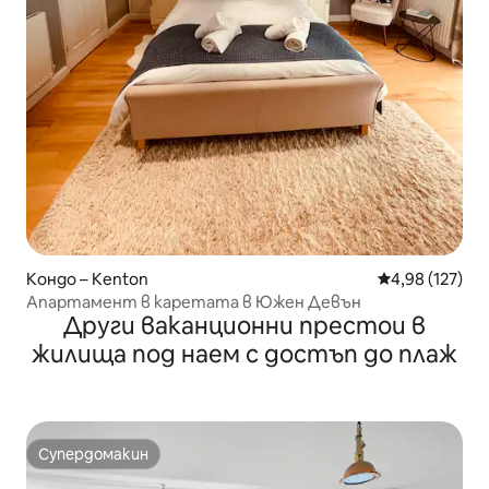
Кондо – Kenton
Средна оценка
4,98 (127)
Апартамент в каретата в Южен Девън
Други ваканционни престои в
жилища под наем с достъп до плаж
Супердомакин
Супердомакин