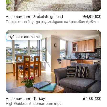
Апартамент – Stokeinteignhead
Средна оценка
4,91 (103)
Перфектна база за разглеждане на красивия Девън!!
Избор на гостите
Избор на гостите
Апартамент – Torbay
Средна оценка
4,88 (123)
High Gables – Апартамент три