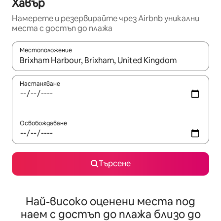
Хавър
Намерете и резервирайте чрез Airbnb уникални
места с достъп до плажа
Местоположение
Когато резултатите се покажат, използвайте клавишите 
Настаняване
Освобождаване
Търсене
Най-високо оценени места под
наем с достъп до плажа близо до