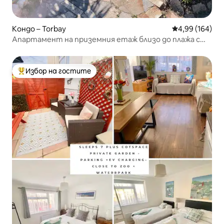
Кондо – Torbay
Средна оценка
4,99 (164)
Апартамент на приземния етаж близо до плажа с
паркинг
Избор на гостите
Най-популярен избор на гостите