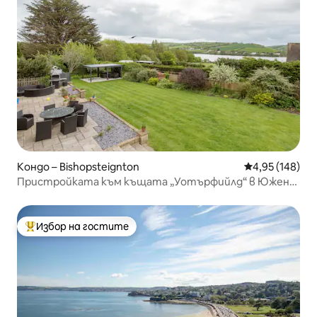
Кондо – Bishopsteignton
Средна оценка
4,95 (148)
Пристройката към къщата „Уотърфийлд“ в Южен
Девън
Избор на гостите
Най-популярен избор на гостите