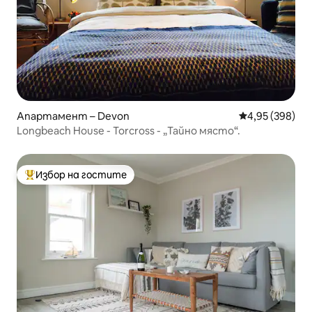
Апартамент – Devon
Средна оценка
4,95 (398)
Longbeach House - Torcross - „Тайно място“.
Избор на гостите
Най-популярен избор на гостите