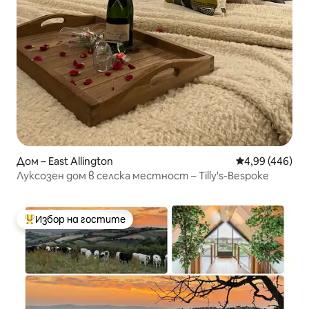
Дом – East Allington
Средна оценка
4,99 (446)
Луксозен дом в селска местност – Tilly's-Bespoke
Избор на гостите
Най-популярен избор на гостите