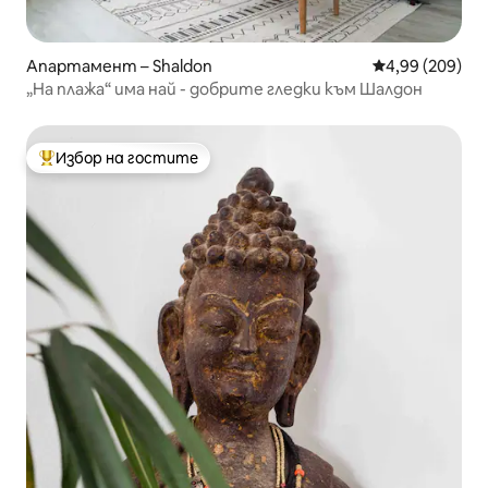
Апартамент – Shaldon
Средна оценка
4,99 (209)
„На плажа“ има най - добрите гледки към Шалдон
Избор на гостите
Най-популярен избор на гостите