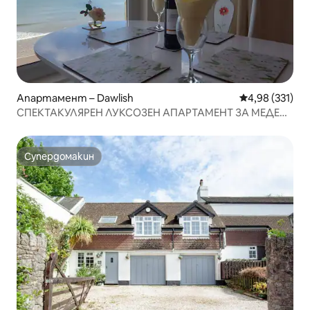
Апартамент – Dawlish
Средна оценка
4,98 (331)
СПЕКТАКУЛЯРЕН ЛУКСОЗЕН АПАРТАМЕНТ ЗА МЕДЕН
МЕСЕЦ В ДОЛИШ
Супердомакин
Супердомакин