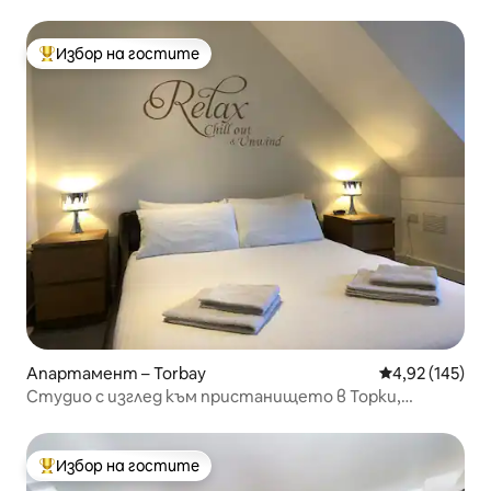
Избор на гостите
Най-популярен избор на гостите
Апартамент – Torbay
Средна оценка
4,92 (145)
Студио с изглед към пристанището в Торки,
целият приземен етаж.
Избор на гостите
Най-популярен избор на гостите