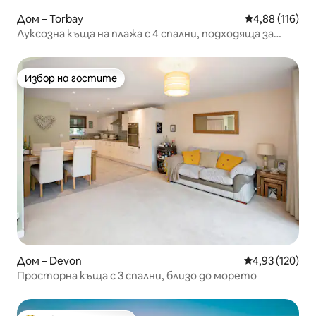
Дом – Torbay
Средна оценка
4,88 (116)
Луксозна къща на плажа с 4 спални, подходяща за
домашни любимци, Пейнтън
Избор на гостите
Избор на гостите
Дом – Devon
Средна оценка
4,93 (120)
Просторна къща с 3 спални, близо до морето