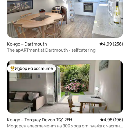
Кондо – Dartmouth
Средна оценка
4,99 (256)
The apARTment at Dartmouth - selfcatering
Избор на гостите
Най-популярен избор на гостите
Кондо – Torquay Devon TQ1 2EH
Средна оценка
4,95 (196)
Модерен апартамент на 300 ярда от плажа с частна