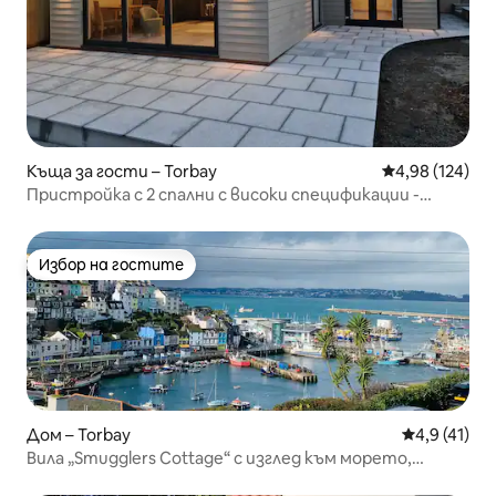
Къща за гости – Torbay
Средна оценка
4,98 (124)
Пристройка с 2 спални с високи спецификации -
близо до крайбрежната пътека
Избор на гостите
Избор на гостите
Дом – Torbay
Средна оцен
4,9 (41)
Вила „Smugglers Cottage“ с изглед към морето,
Бриксъм, Девън, за 4 души