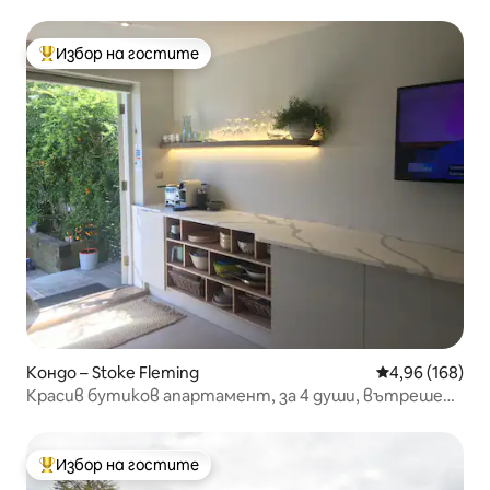
градина
Избор на гостите
Най-популярен избор на гостите
Кондо – Stoke Fleming
Средна оценка
4,96 (168)
Красив бутиков апартамент, за 4 души, вътрешен
двор
Избор на гостите
Най-популярен избор на гостите