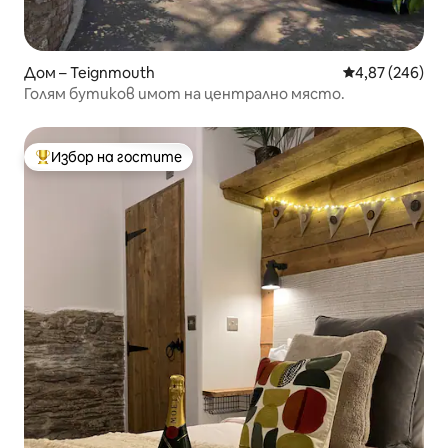
Дом – Teignmouth
Средна оценка
4,87 (246)
Голям бутиков имот на централно място.
Избор на гостите
Най-популярен избор на гостите