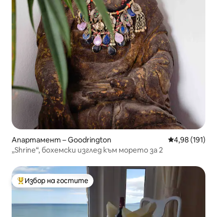
Апартамент – Goodrington
Средна оценка
4,98 (191)
„Shrine“, бохемски изглед към морето за 2
Избор на гостите
Най-популярен избор на гостите