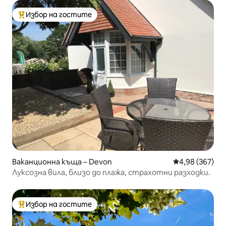
Избор на гостите
Най-популярен избор на гостите
Ваканционна къща – Devon
Средна оценка
4,98 (367)
Луксозна вила, близо до плажа, страхотни разходки.
Избор на гостите
Най-популярен избор на гостите