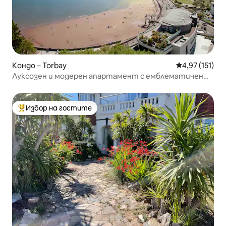
Кондо – Torbay
Средна оценка
4,97 (151)
Луксозен и модерен апартамент с емблематичен
изглед към морето
Избор на гостите
Най-популярен избор на гостите