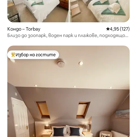
Кондо – Torbay
Средна оценка
4,95 (127)
Близо до зоопарк, воден парк и плажове, подходящо
за семейства и домашни любимци
Избор на гостите
Най-популярен избор на гостите