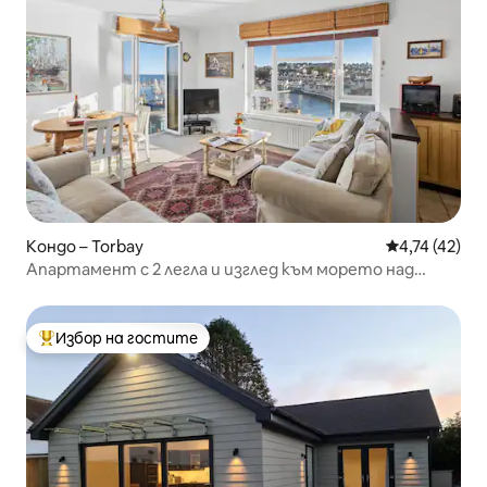
Кондо – Torbay
Средна оценк
4,74 (42)
Апартамент с 2 легла и изглед към морето над
пристанището на Бриксъм
Избор на гостите
Най-популярен избор на гостите