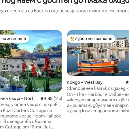
 под наем с достъп до плажа бли
ези престои са високо оценени заради тяхното местоп
 на гостите
Избор на гостите
улярен избор на гостите
Най-популярен избор на гос
Кондо – West Bay
С
Скъпоценен камък с изглед 
пристанището на Юрския б
On - The - Harbour е съвреме
т 5, 230 отзива
нна къща – North
Средна оценка: 4,88 от 5, 115 отзива
4,88 (115)
луксозен апартамент с две 
чна, уютна къща с покрив
2 - ри етаж, двустаен апар
, на минути от
вила Carters Cottage се
изглед към старинното ра
жието
 тихото селце Норт Чайдок
пристанище на Уест Бей,
, в съседство с вилата
наслаждавайки се на нещо п
m Cottage от 16-ти век.
поглед към морето. От