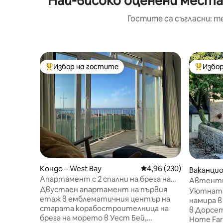
Най-високо оценени места
Гостите са съгласни: т
Избор на гостите
Избор
Най-популярен избор на гостите
Най-поп
Кондо – West Bay
Средна оценка: 4,96 о
4,96 (230)
Ваканцио
Апартамент с 2 спални на брега на
Chideock
Автенти
морето, на секунди от плажа
Двустаен апартамент на първия
от слама
Уютната 
Дорсет
етаж в емблематичния център на
крайбре
намира в
старата корабостроителница на
в Дорсет
брега на морето в Уест Бей,
Home Far