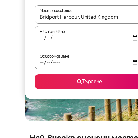
Местоположение
Когато резултатите се покажат, използвайт
Настаняване
Освобождаване
Търсене