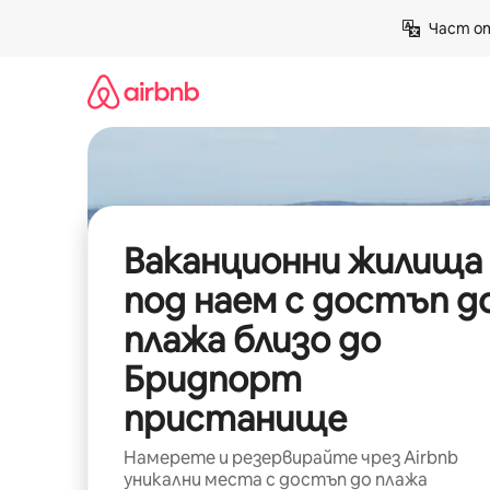
Пропускане
Част от
към
съдържанието
Ваканционни жилища
под наем с достъп д
плажа близо до
Бридпорт
пристанище
Намерете и резервирайте чрез Airbnb
уникални места с достъп до плажа