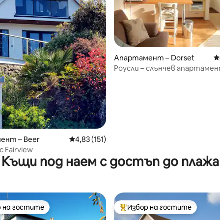
т 5, 510 отзива
Апартамент – Dorset
С
Роусли – слънчев апартамен
изгледи в Лайм Реджис
ент – Beer
Средна оценка: 4,83 от 5, 151 отзива
4,83 (151)
 Fairview
Къщи под наем с достъп до плажа
 на гостите
Избор на гостите
улярен избор на гостите
Най-популярен избор на гос