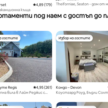
Theiforniae, Seaton - дом о
rset
Средна оценка: 4,89 от 5, 179 отзива
4,89 (179)
за настаняване
аканционна къща
ртаменти под наем с достъп до п
на гостите
Избор на гостите
на гостите
Избор на гостите
т 5, 208 отзива
Lyme Regis
Средна оценка: 4,95 от 5, 261 отзива
4,95 (261)
Кондо – Devon
пна вила в Лайм Реджис с
Коустгард Роуд, Бъдли Сол
към морето