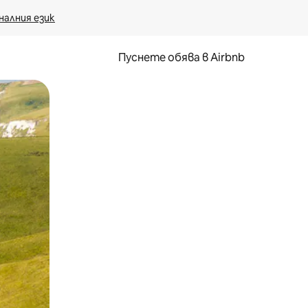
налния език
Пуснете обява в Airbnb