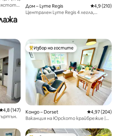
т мястото
Дом – Lyme Regis
Средна оценка: 4,9 
4,9 (210)
Централен Lyme Regis 4 легла,
лажа
градина, паркинг, изглед към морето
Избор на гостите
Най-популярен избор на гостите
Средна оценка: 4,8 от 5, 147 отзива
4,8 (147)
Кондо – Dorset
Средна оценка: 4,97 
4,97 (204)
търтън.
Ваканция на Юрското крайбрежие |
Лятна почивка в Дорсет