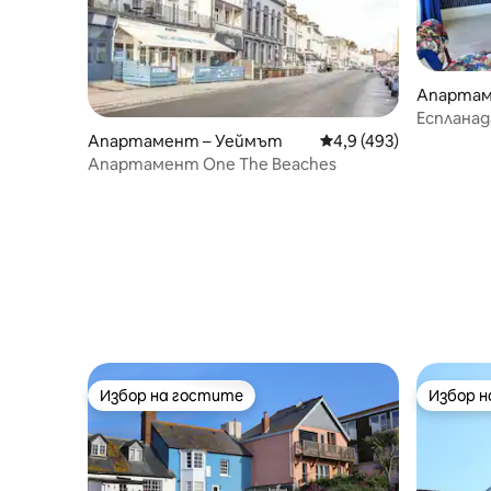
Апартам
Еспланад
апартаме
Апартамент – Уеймът
Средна оценка: 4,9 о
4,9 (493)
Апартамент One The Beaches
Избор на гостите
Избор 
Избор на гостите
Избор 