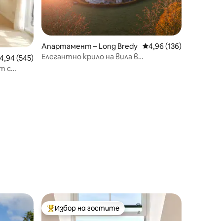
Апартамент – Long Bredy
Средна оценка: 4,96 
4,96 (136)
Елегантно крило на вила в
редна оценка: 4,94 от 5, 545 отзива
4,94 (545)
провинцията - Bride Valley
т с
Избор на гостите
тите
Най-популярен избор на гостите