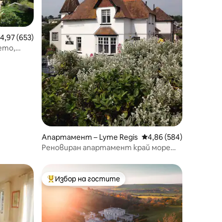
редна оценка: 4,97 от 5, 653 отзива
4,97 (653)
ето,
Апартамент – Lyme Regis
Средна оценка: 4,86 
4,86 (584)
Реновиран апартамент край морето
в Лайм Реджис
Избор на гостите
тите
Най-популярен избор на гостите