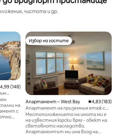
зо до Бридпорт пристанище
оложение, чистота и др.
Апартам
Избор на гостите
Избо
тите
Избор на гостите
Най-по
Изглед к
Кей Тер
публику
пристан
наслажд
местопо
културн
обознач
редна оценка: 4,99 от 5, 148 отзива
4,99 (148)
„Jurassi
към
апартам
ряг.
нен
Апартамент – West Bay
Средна оценка: 4,83 
4,83 (183)
пристан
спални на
Апартамент на приземния етаж с
гледки 
тамент с
градина в Уест Бей Харбър
Местоположението на имота ми е
от всеки прозо
ботно
на известния юрски бряг - обект на
разстоя
световното наследство.
местни 
овече от
Апартаментът ми има вход на
рестор