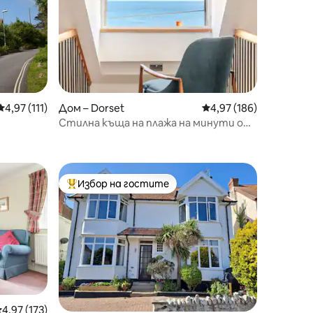
Средна оценка: 4,97 от 5, 111 отзива
4,97 (111)
Дом – Dorset
Средна оценка: 4,97 
4,97 (186)
Стилна къща на плажа на минути от
плажа
Избор на гостите
тите
Най-популярен избор на гостите
редна оценка: 4,97 от 5, 173 отзива
4,97 (173)