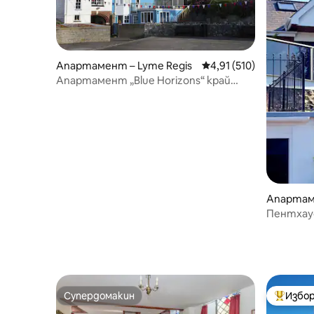
Апартамент – Lyme Regis
Средна оценка: 4,91 о
4,91 (510)
Апартамент „Blue Horizons“ край
морето в центъра на града
Апартам
Пентхаус
Супердомакин
Избор
Супердомакин
Най-поп