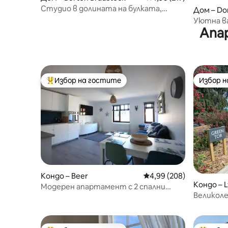
Студио в долината на булката,
Дом – Do
Юрски бряг
Уютна в
Апа
Избор на гостите
Избор 
Най-популярен избор на гостите
Избор 
Кондо – Beer
Средна оценка: 4,99 о
4,99 (208)
Кондо – 
Модерен апартамент с 2 спални
Великоле
близо до морето с паркинг
изглед 