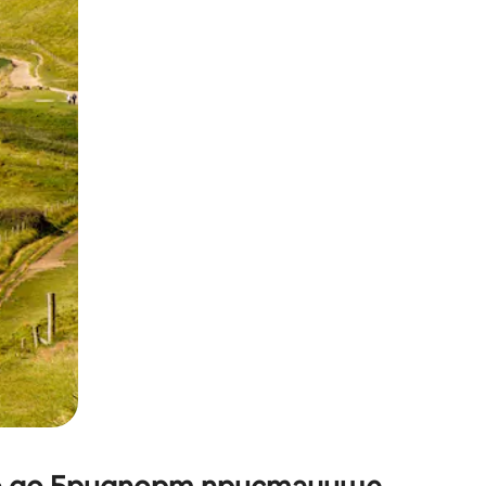
окосване или плъзгане.