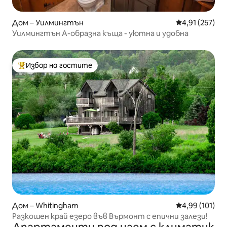
Дом – Уилмингтън
Средна оценка
4,91 (257)
Уилмингтън А-образна къща - уютна и удобна
Избор на гостите
Най-популярен избор на гостите
Дом – Whitingham
Средна оценка
4,99 (101)
Разкошен край езеро във Върмонт с епични залези!