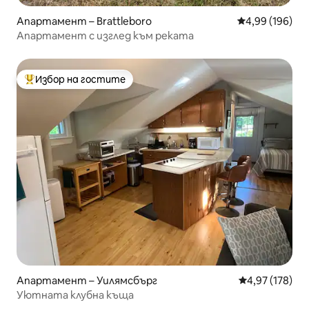
Апартамент – Brattleboro
Средна оценка
4,99 (196)
Апартамент с изглед към реката
Избор на гостите
Най-популярен избор на гостите
Апартамент – Уилямсбърг
Средна оценка
4,97 (178)
Уютната клубна къща