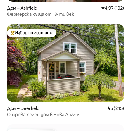
Дом – Ashfield
Средна оценка
4,97 (102)
Фермерска къща от 18-ти век
Избор на гостите
Най-популярен избор на гостите
Дом – Deerfield
Средна оце
5 (245)
Очарователен дом в Нова Англия