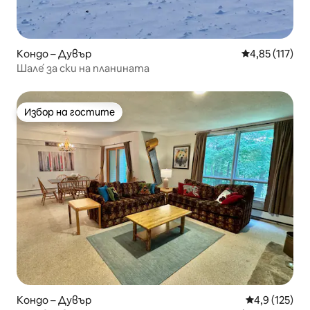
Кондо – Дувър
Средна оценка
4,85 (117)
Шале́ за ски на планината
Избор на гостите
Избор на гостите
Кондо – Дувър
Средна оценк
4,9 (125)