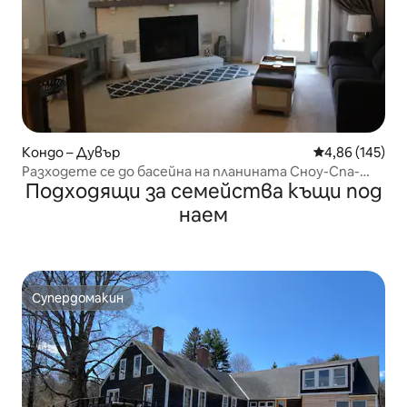
Кондо – Дувър
Средна оценка
4,86 (145)
Разходете се до басейна на планината Сноу-Спа-
Подходящи за семейства къщи под
Съмър
наем
Супердомакин
Супердомакин