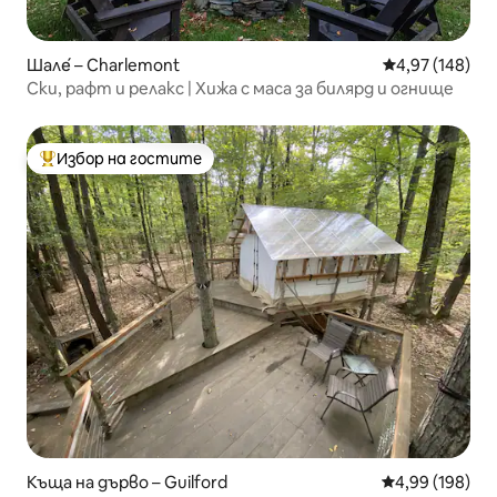
Шале́ – Charlemont
Средна оценка
4,97 (148)
Ски, рафт и релакс | Хижа с маса за билярд и огнище
Избор на гостите
Най-популярен избор на гостите
Къща на дърво – Guilford
Средна оценка
4,99 (198)