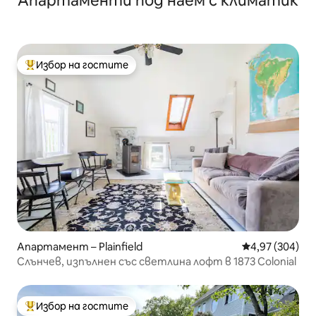
Апартаменти под наем с климатик
Избор на гостите
Най-популярен избор на гостите
Апартамент – Plainfield
Средна оценка
4,97 (304)
Слънчев, изпълнен със светлина лофт в 1873 Colonial
Избор на гостите
Най-популярен избор на гостите