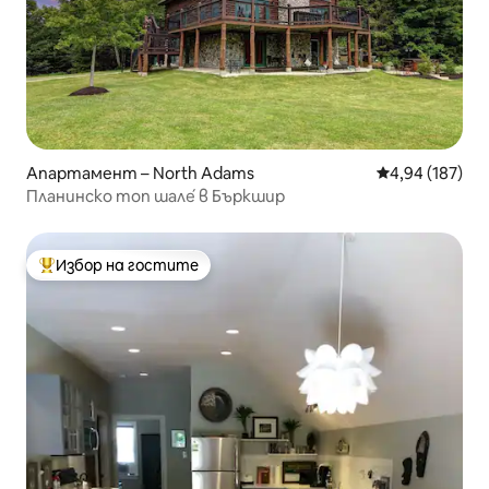
Апартамент – North Adams
Средна оценка
4,94 (187)
Планинско топ шале́ в Бъркшир
Избор на гостите
Най-популярен избор на гостите