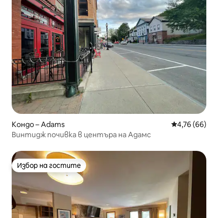
Кондо – Adams
Средна оценк
4,76 (66)
Винтидж почивка в центъра на Адамс
Избор на гостите
Избор на гостите