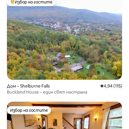
Избор на гостите
Най-популярен избор на гостите
Дом – Shelburne Falls
Средна оценка
4,94 (115)
Buckland House – един свят настрана
Избор на гостите
Избор на гостите