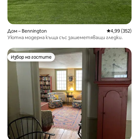
Дом – Bennington
Средна оценка
4,99 (352)
Уютна модерна къща със зашеметяващи гледки.
Избор на гостите
Избор на гостите