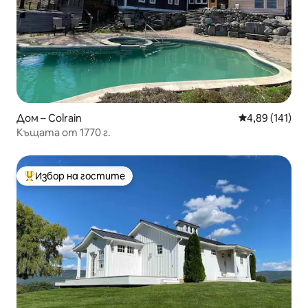
Дом – Colrain
Средна оценка
4,89 (141)
Къщата от 1770 г.
Избор на гостите
Най-популярен избор на гостите