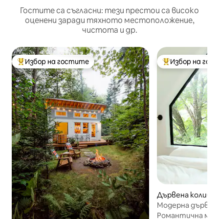
Гостите са съгласни: тези престои са високо
оценени заради тяхното местоположение,
чистота и др.
Избор на гостите
Избор на гос
Най-популярен избор на гостите
Най-популярен 
Дървена колиба 
end
Модерна дървена
открито във фе
Романтична мод