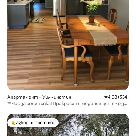
Апартамент – Уилмингтън
Средна оценка
4,98 (534)
** Час за отстъпка! Прекрасен и модерен център за
отдих **
Избор на гостите
Най-популярен избор на гостите