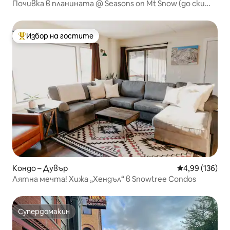
Почивка в планината @ Seasons on Mt Snow (до ски
пистите)
Избор на гостите
Най-популярен избор на гостите
Кондо – Дувър
Средна оценка
4,99 (136)
Лятна мечта! Хижа „Хендъл“ в Snowtree Condos
Супердомакин
Супердомакин