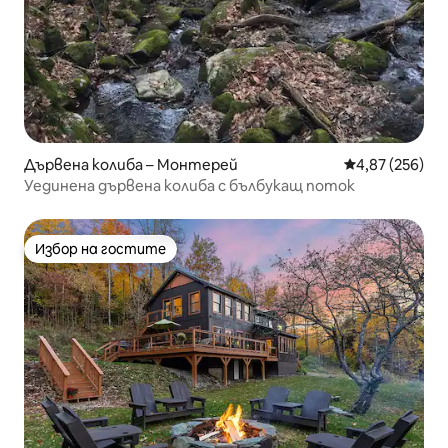
Дървена колиба – Монтерей
Средна оценка
4,87 (256)
Уединена дървена колиба с бълбукащ поток
Избор на гостите
Избор на гостите