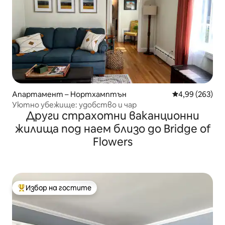
Апартамент – Нортхамптън
Средна оценка
4,99 (263)
Уютно убежище: удобство и чар
Други страхотни ваканционни
жилища под наем близо до Bridge of
Flowers
Избор на гостите
Най-популярен избор на гостите