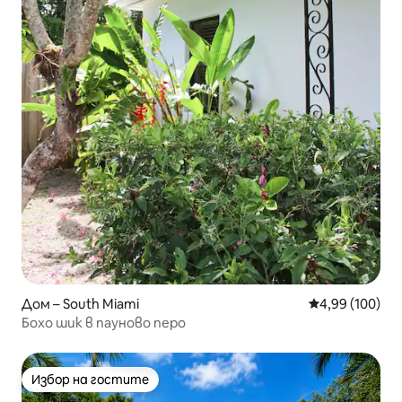
Дом – South Miami
Средна оценка
4,99 (100)
Бохо шик в пауново перо
Избор на гостите
Избор на гостите