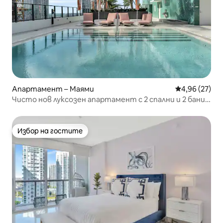
Апартамент – Маями
Средна оценк
4,96 (27)
Чисто нов луксозен апартамент с 2 спални и 2 бани в
центъра на Маями
Избор на гостите
Избор на гостите