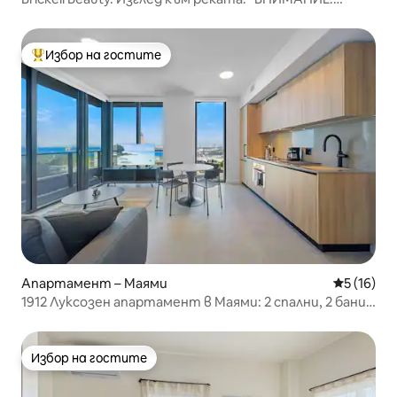
изглед от балкона*
Избор на гостите
Най-популярен избор на гостите
Апартамент – Маями
Средна оц
5 (16)
1912 Луксозен апартамент в Маями: 2 спални, 2 бани,
балкон, изглед към града
Избор на гостите
Избор на гостите