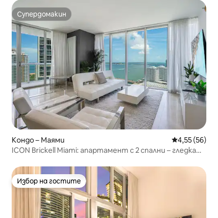
Супердомакин
Супердомакин
Кондо – Маями
Средна оценк
4,55 (56)
ICON Brickell Miami: апартамент с 2 спални – гледка
към водата!
Избор на гостите
Избор на гостите