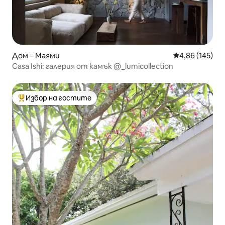
Дом – Маями
Средна оценка
4,86 (145)
Casa Ishi: галерия от камък @_lumicollection
Избор на гостите
Най-популярен избор на гостите