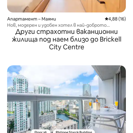
Апартамент – Маями
Средна оценк
4,88 (16)
Нов, модерен и удобен хотел в най-доброто
Други страхотни ваканционни
местоположение в Маями
жилища под наем близо до Brickell
City Centre