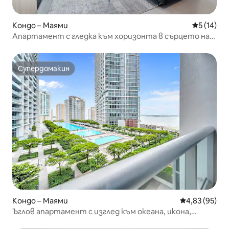
Кондо – Маями
Средна оц
5 (14)
Апартамент с гледка към хоризонта в сърцето на
Маями
Супердомакин
Супердомакин
Кондо – Маями
Средна оценк
4,83 (95)
Ъглов апартамент с изглед към океана, икона,
Брикел 2/2