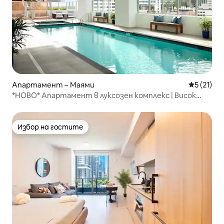
Апартамент – Маями
Средна оц
5 (21)
*НОВО* Апартамент в луксозен комплекс | Висок
етаж · Фитнес зала · Басейн ·
Избор на гостите
Избор на гостите