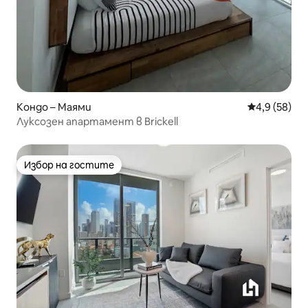
Кондо – Маями
Средна оцен
4,9 (58)
Луксозен апартамент в Brickell
Избор на гостите
Избор на гостите