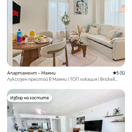
Апартамент – Маями
Средна о
5 (5)
Луксозен престой в Маями | ТОП локация | Brickell
Centre
Избор на гостите
Избор на гостите