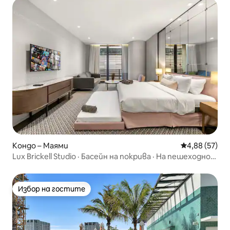
Кондо – Маями
Средна оценк
4,88 (57)
Lux Brickell Studio · Басейн на покрива · На пешеходно
разстояние от Мери
Избор на гостите
Избор на гостите