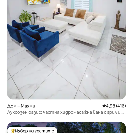
Дом – Маями
Средна оценка
4,98 (416)
Луксозен оазис: частна хидромасажна вана с грил и
спокойствие
Избор на гостите