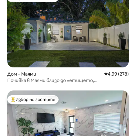
Най-популярен избор на гостите
Дом – Маями
Средна оценка
4,99 (278)
Почивка в Маями близо до летището,
пристанището, стадиона, Calle 8
Избор на гостите
Най-популярен избор на гостите