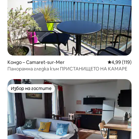
Кондо – Camaret-sur-Mer
Средна оценка
4,99 (119)
Панорамна гледка към ПРИСТАНИЩЕТО НА КАМАРЕ
Избор на гостите
Избор на гостите