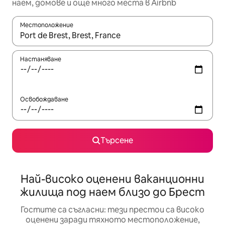
наем, домове и още много места в Airbnb
Местоположение
Когато резултатите се покажат, използвайте клавишите 
Настаняване
Освобождаване
Търсене
Най-високо оценени ваканционни
жилища под наем близо до Брест
Гостите са съгласни: тези престои са високо
оценени заради тяхното местоположение,