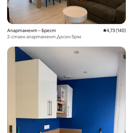
Апартамент – Брест
Средна оценка
4,73 (140)
2-стаен апартамент Десен бряг