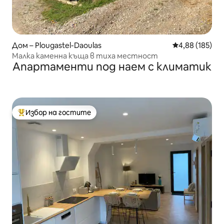
Дом – Plougastel-Daoulas
Средна оценка
4,88 (185)
Малка каменна къща в тиха местност
Апартаменти под наем с климатик
Избор на гостите
Най-популярен избор на гостите