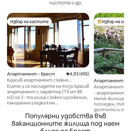
чистота и др.
Избор на гостите
Избор на гос
Избор на гостите
Най-популярен 
Апартамент – Брест
Средна оценка: 4,93 от 5, 45
4,93 (455)
Красив апартамент с южно
Апартамент – 
изложение към морето
Елате и се насладете на този красив
Апартамент с д
апартамент с характер (T3 от 85
центъра на град
- апартаментът е R.D.
м2) на 3 - та улица с южно изложение,
малък жилищен б
панорамна гледка към
последен, това 
пристанището и Гуле Брест.
достъпни и сме 
Идеален за служебни пътувания и
Популярни удобства във
тераса с изглед 
туризъм. На 300 м от центъра на
зеленчукова град
ваканционните жилища под наем
града, трамвай, жп гари . Безплатен
еднопосочна улица - тих рай
паркинг в подножието на сградата и