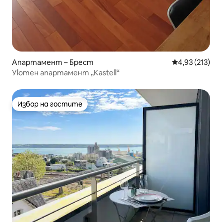
Апартамент – Брест
Средна оценка
4,93 (213)
Уютен апартамент „Kastell“
Избор на гостите
Избор на гостите