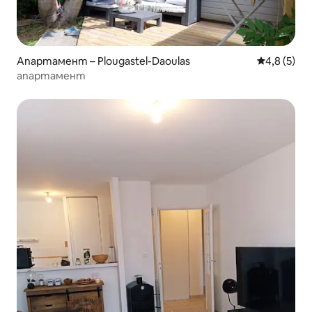
Апартамент – Plougastel-Daoulas
Средна оце
4,8 (5)
апартамент