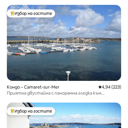
Избор на гостите
Най-популярен избор на гостите
Кондо – Camaret-sur-Mer
Средна оценка
4,94 (223)
Приятна двустайна с панорамна гледка към
пристанището
Избор на гостите
Най-популярен избор на гостите