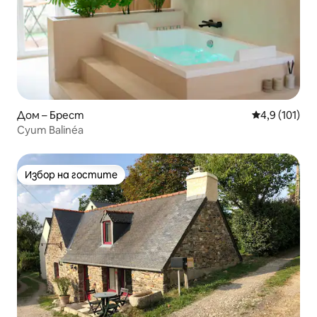
Дом – Брест
Средна оценк
4,9 (101)
Суит Balinéa
Избор на гостите
Избор на гостите