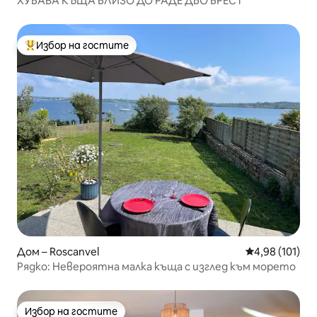
ХУБАВА КЪЩА БЛИЗО ДО РАДЕ ДЬО БРЕСТ
Избор на гостите
Най-популярен избор на гостите
Дом – Roscanvel
Средна оценка
4,98 (101)
Рядко: Невероятна малка къща с изглед към морето
Избор на гостите