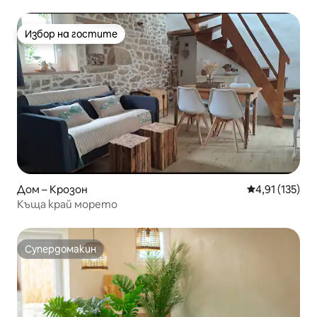
Избор на гостите
Избор на гостите
Дом – Крозон
Средна оценка
4,91 (135)
Къща край морето
Супердомакин
Супердомакин