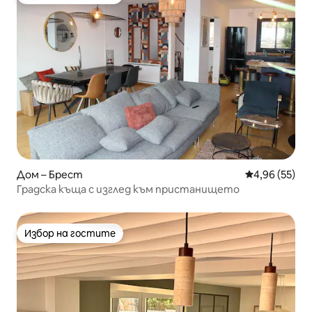
Избор на гостите
Дом – Брест
Средна оценк
4,96 (55)
Градска къща с изглед към пристанището
Избор на гостите
Избор на гостите