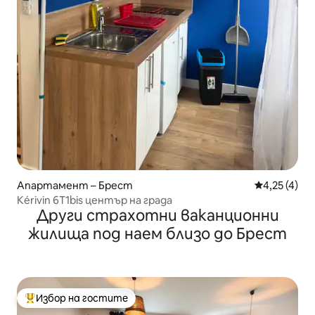
Апартамент – Брест
Средна оцен
4,25 (4)
Kérivin 6T1bis център на града
Други страхотни ваканционни
жилища под наем близо до Брест
Избор на гостите
Най-популярен избор на гостите