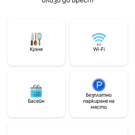
близо до Брест
рамките на 10 
околните улици. Автобус до плажа и
центъра на града 
Океанополис Оборудван за 4: двойка
оборудвана кухн
и 2 деца или 2 двойки. Спалня с
микровълнова пе
двойно легло 160 х 200, съблекалня.
многофункционална фур
Спалня с 2 80 х 200 легла, която може
- фризер, съдом
да бъде подредена в 160 х 200,
пералня - Баня, д
съблекалня. Телевизор, Wi - Fi
стая - спално бельо - достъп до
Местен велосипед
градината
Кухня
Wi-Fi
Безплатно
Басейн
паркиране на
място