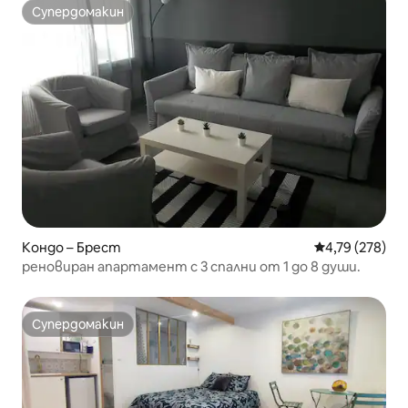
Супердомакин
Супердомакин
Кондо – Брест
Средна оценка
4,79 (278)
реновиран апартамент с 3 спални от 1 до 8 души.
Супердомакин
Супердомакин