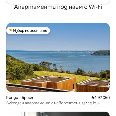
Апартаменти под наем с Wi-Fi
Избор на гостите
Най-популярен избор на гостите
Кондо – Брест
Средна оценк
4,97 (36)
Луксозен апартамент с невероятен изглед към
морето