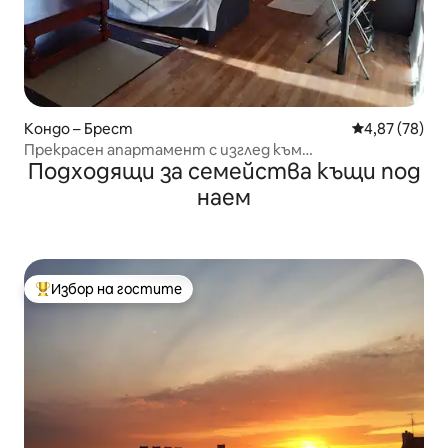
Кондо – Брест
Средна оценк
4,87 (78)
Прекрасен апартамент с изглед към
Подходящи за семейства къщи под
пристанището на Брест
наем
Избор на гостите
Най-популярен избор на гостите