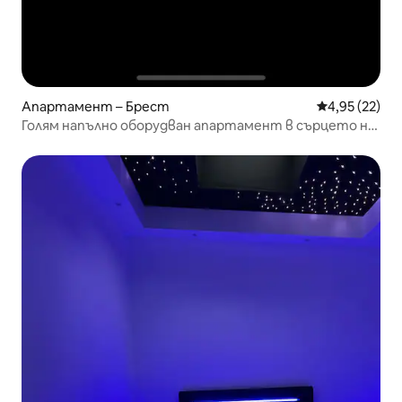
Апартамент – Брест
Средна оценк
4,95 (22)
Голям напълно оборудван апартамент в сърцето на
Брест