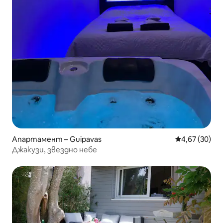
Апартамент – Guipavas
Средна оценк
4,67 (30)
Джакузи, звездно небе