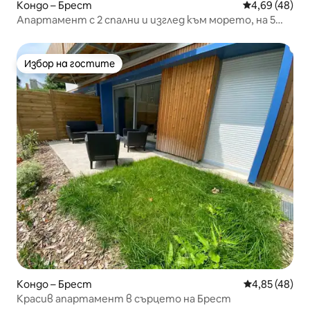
Кондо – Брест
Средна оценк
4,69 (48)
Апартамент с 2 спални и изглед към морето, на 5
минути от гара БРЕР
Избор на гостите
Избор на гостите
Кондо – Брест
Средна оценк
4,85 (48)
Красив апартамент в сърцето на Брест