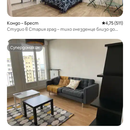
Кондо – Брест
Средна оценк
4,75 (511)
Студио в Стария град – тихо гнезденце близо до
плажа
Супердомакин
Супердомакин