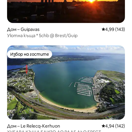
Дом – Guipavas
Средна оценка
4,99 (143)
Уютна къща * 5chb @ Brest/Guip
Избор на гостите
Избор на гостите
Дом – Le Relecq-Kerhuon
Средна оценка
4,94 (142)