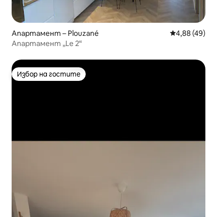
Апартамент – Plouzané
Средна оценк
4,88 (49)
Апартамент „Le 2“
Избор на гостите
Избор на гостите