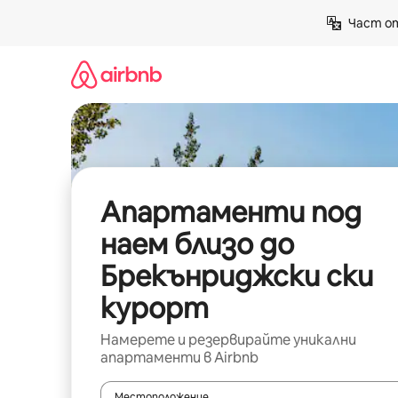
Пропускане
Част от
към
съдържанието
Апартаменти под
наем близо до
Брекънриджски ски
курорт
Намерете и резервирайте уникални
апартаменти в Airbnb
Местоположение