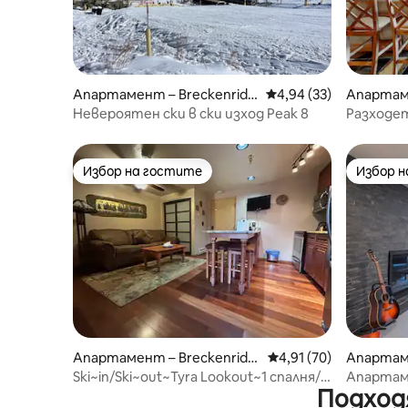
Апартамент – Breckenridg
Средна оценка: 4,94 
4,94 (33)
Апартаме
e
e
Невероятен ски в ски изход Peak 8
Разходет
Street!
Избор на гостите
Избор 
Избор на гостите
Избор 
Апартамент – Breckenridg
Средна оценка: 4,91 
4,91 (70)
Апартаме
e
Ski~in/Ski~out~Tyra Lookout~1 спалня/1
Апартаме
Подход
баня~Хидромасажни вани!
града