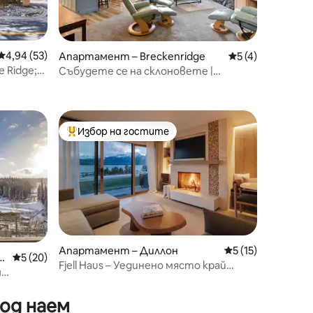
Средна оценка: 4,94 от 5, 53 отзива
4,94 (53)
Апартамент – Breckenridge
Средна оценка: 
5 (4)
 Ridge;
Събудете се на склоновете |
зстояние
Достъп до басейн и джакузи
Избор на гостите
Най-популярен избор на гостите
Апартамент – Диллон
Средна оценка: 5
5 (15)
ta
Средна оценка: 5 от 5, 20 отзива
5 (20)
Fjell Haus – Уединено място край
м
езерото, 2 спални, 2 бани.
а
од наем