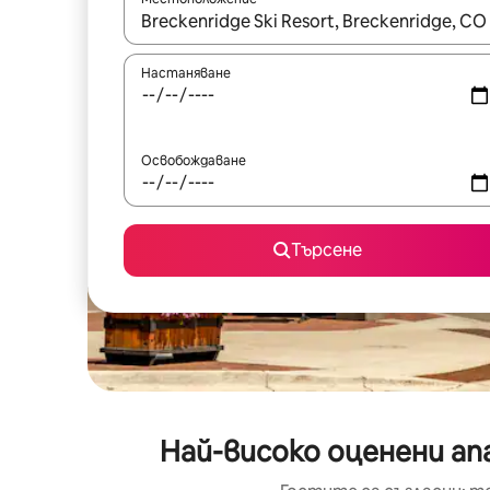
Когато резултатите се покажат, използвайт
Настаняване
Освобождаване
Търсене
Най-високо оценени а