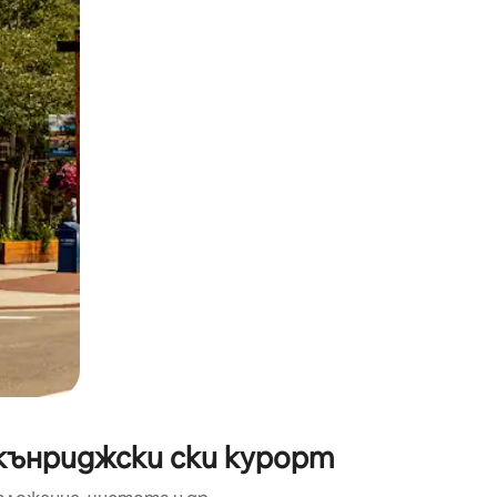
окосване или плъзгане.
кънриджски ски курорт