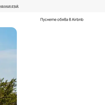
налния език
Пуснете обява в Airbnb