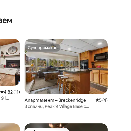
аем
Супердомакин
Супердомакин
Средна оценка: 4,82 от 5, 11 отзива
4,82 (11)
9 |
Апартамент – Breckenridge
Средна оценка: 
5 (4)
масажна
3 спални, Peak 9 Village Base с
панорамна гледка