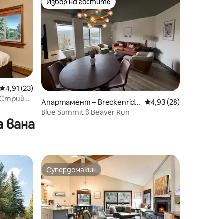
Избор на гостите
Избор на гостите
Средна оценка: 4,91 от 5, 23 отзива
4,91 (23)
н Стрийт
Апартамент – Breckenridg
Средна оценка: 4,93
4,93 (28)
e
Blue Summit в Beaver Run
 вана
Супердомакин
тите
Супердомакин