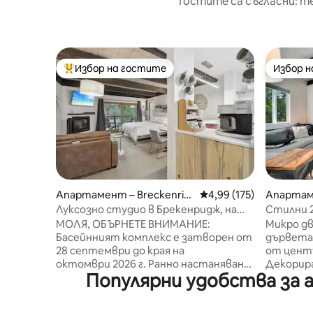
Гостите са съгласни: т
Избор на гостите
Избор 
Най-популярен избор на гостите
Избор 
Апартамент – Breckenrid
Средна оценка: 4,99 о
4,99 (175)
Апартаме
ge
ge
Луксозно студио в Брекенридж, на
Стилни 2
няколко крачки от града/лифтовете
безплат
МОЛЯ, ОБЪРНЕТЕ ВНИМАНИЕ:
Микро дв
Басейнният комплекс е затворен от
дърветат
28 септември до края на
от центъ
октомври 2026 г. Ранно настаняване/
Декорира
Популярни удобства за 
късно освобождаване не се предлага.
стил, ни
Отпуснете се в това спокойно и
за едно 
стилно помещение. Нашият топъл и
кратка п