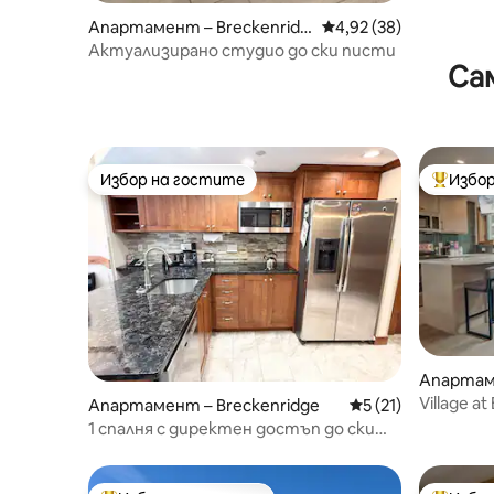
Апартамент – Breckenridg
Средна оценка: 4,92 
4,92 (38)
e
Актуализирано студио до ски писти
Са
Избор на гостите
Избор
Избор на гостите
Най-поп
Апартаме
Village 
Апартамент – Breckenridge
Средна оценка: 5 
5 (21)
4415, до
1 спалня с директен достъп до ски
пистите в Beaver Run Peak 9