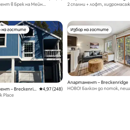
ент в Брек на Мейн
2 спални + лофт, хидромасаж
до Гондола! Безплатно
басейн, всичко е на пешеход
не
разстояние
 на гостите
Избор на гостите
улярен избор на гостите
Избор на гостите
Апартамент – Breckenridge
НОВО! Балкон до поток, пеш
нт – Breckenrid
Средна оценка: 4,97 от 5, 248 отзива
4,97 (248)
града и пътеките
 Place