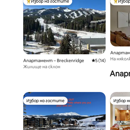
Избор на гостите
Избор
Най-популярен избор на гостите
Най-поп
Апартаме
e
На някол
Апартамент – Breckenridge
Средна оценка: 5 
5 (14)
на Пийк 
Жилище на склон
Апар
Избор на гостите
Избор 
Избор на гостите
Избор 