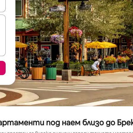
е клавишите със стрелки нагоре и надолу или навигирайте с д
партаменти под наем близо до Бре