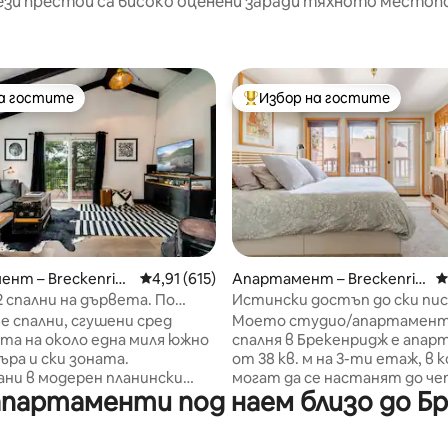
ези престои са високо оценени заради тяхното местоп
на гостите
Избор на гостите
на гостите
Най-популярен избор на гос
т 5, 175 отзива
нт – Breckenrid
Средна оценка: 4,91 от 5, 615 отзива
4,91 (615)
Апартамент – Breckenrid
С
ge
 спални на дървета. По
Истински достъп до ски пис
ен автобусен маршрут
пешеходно разстояние до 
е спални, сгушени сред
Моето студио/апартамент 
Стрийт!
а на около една миля южно
спалня в Брекенридж е апа
ра и ски зоната.
от 38 кв. м на 3-ти етаж, в 
ни в модерен планински
могат да се настанят до ч
апартаменти под наем близо до Б
е имаме всичко необходимо
души. Насладете се на
фантастично място за
местоположението „ски в, ск
очивка в гората. Седнете
основата на Пик 8. Всички