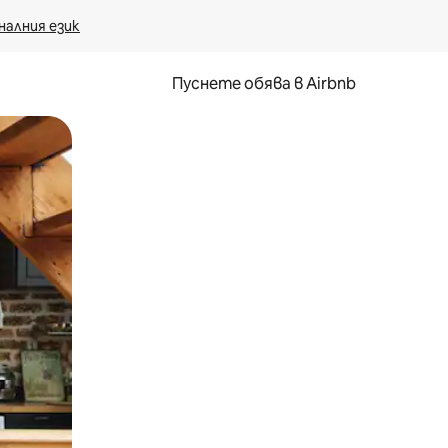
налния език
Пуснете обява в Airbnb
окосване или плъзгане.