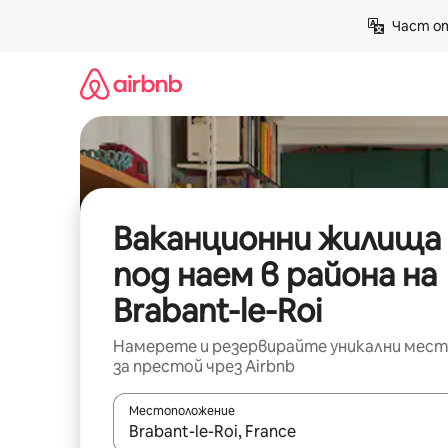
Пропускане
Част от
към
съдържанието
Ваканционни жилища
под наем в района на
Brabant-le-Roi
Намерете и резервирайте уникални мест
за престой чрез Airbnb
Местоположение
Когато резултатите се покажат, използвайт