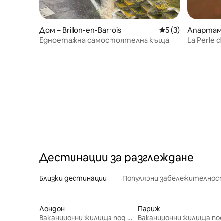
Дом – Brillon-en-Barrois
Средна оценка: 5
5 (3)
Апартаме
s
Едноетажна самостоятелна къща
La Perle d
Дестинации за разглеждане
Близки дестинации
Популярни забележителнос
Лондон
Париж
Ваканционни жилища под наем