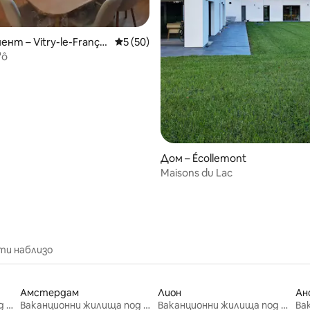
 от 5, 3 отзива
нт – Vitry-le-Françoi
Средна оценка: 5 от 5, 50 отзива
5 (50)
'ô
Дом – Écollemont
Maisons du Lac
ти наблизо
Амстердам
Лион
Ан
Ваканционни жилища под наем
Ваканционни жилища под наем
Ваканционни жилища под наем