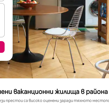
ени ваканционни жилища в района н
ези престои са високо оценени заради тяхното местоп