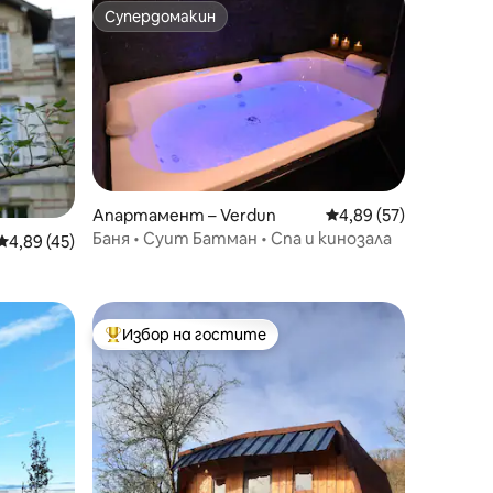
Супердомакин
Супердомакин
Апартамент – Verdun
Средна оценка: 4,89
4,89 (57)
Баня • Суит Батман • Спа и кинозала
Средна оценка: 4,89 от 5, 45 отзива
4,89 (45)
Избор на гостите
тите
Най-популярен избор на гостите