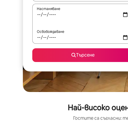
Настаняване
Освобождаване
Търсене
Най-високо оцен
Гостите са съгласни: т