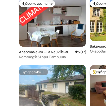
Избор на гостите
Избор 
Избор на гостите
Избор 
Ваканцио
ville
Очароват
Апартамент – La Neuville-aux-
Средна оценка: 5 
5 (17)
Bois
Коттедж 51 при Патриша
Супердомакин
Избор
Супердомакин
Най-поп