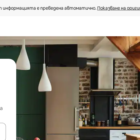
 информацията е преведена автоматично. 
Показване на ориги
а
е клавишите със стрелки нагоре и надолу или навигирайте с д