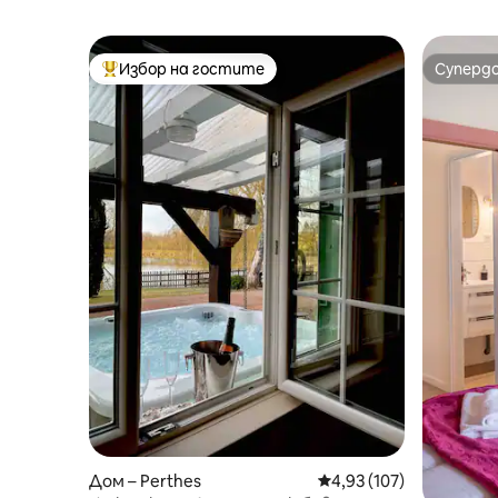
Избор на гостите
Суперд
Най-популярен избор на гостите
Суперд
Дом – Perthes
Средна оценка: 4,93 о
4,93 (107)