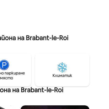
легла • Безплатен Wi - Fi
чини и
а
и със
или
те на
на на Brabant-le-Roi
но паркиране
Климатик
 място
а на Brabant-le-Roi