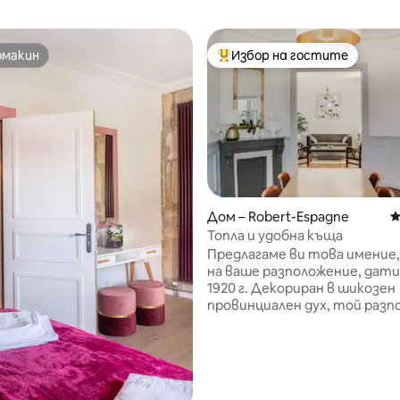
омакин
Избор на гостите
омакин
Най-популярен избор на гос
Дом – Robert-Espagne
С
Топла и удобна къща
Предлагаме ви това имение,
на ваше разположение, дат
1920 г. Декориран в шикозен
провинциален дух, той разпо
всички удобства на луксозн
настаняване: оборудвана кух
красиви спални (двойни легла
разтегателно легло), 1 баня, 
т 5, 107 отзива
красива всекидневна/всекид