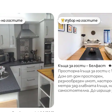
 на гостите
Избор на гостите
улярен избор на гостите
Най-популярен избор на гос
Къща за гости – Белфаст
С
Просторна къща за гости с 1
Безплатно паркиране на мя
Дом от дом просторен,
разнообразен имот, настрое
метра зад главната къща, н
самостоятелна. До игрище за голф с
9 дупки, универсален магази
лиценза и магазин за пица/чи
Отлично обслужване с авто
прага. На 2 минути до магис