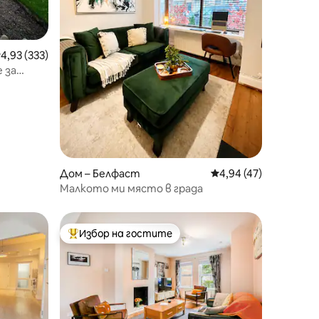
редна оценка: 4,93 от 5, 333 отзива
4,93 (333)
 за
 на
Дом – Белфаст
Средна оценка: 4,94
4,94 (47)
Малкото ми място в града
Избор на гостите
Най-популярен избор на гостите