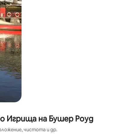
окосване или плъзгане.
до Игрища на Бушер Роуд
оложение, чистота и др.