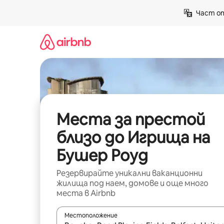
Пропускане
Част от
към
съдържанието
Места за престой
близо до Игрища на
Бушер Роуд
Резервирайте уникални ваканционни
жилища под наем, домове и още много
места в Airbnb
Местоположение