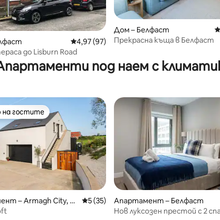
Дом – Белфаст
С
Прекрасна къща в Белфаст
елфаст
Средна оценка: 4,97 от 5, 97 отзива
4,97 (97)
от 5, 68 отзива
раса до Lisburn Road
Апартаменти под наем с климати
 на гостите
улярен избор на гостите
нт – Armagh City, Ba
Средна оценка: 5 от 5, 35 отзива
5 (35)
Апартамент – Белфаст
nd Craigavon
oft
Нов луксозен престой с 2 спа
т 5, 141 отзива