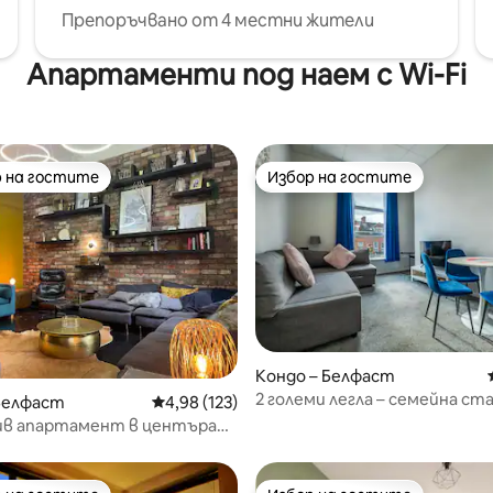
Препоръчвано от 4 местни жители
Апартаменти под наем с Wi-Fi
 на гостите
Избор на гостите
улярен избор на гостите
Избор на гостите
т 5, 117 отзива
Кондо – Белфаст
2 големи легла – семейна ста
Белфаст
Средна оценка: 4,98 от 5, 123 отзива
4,98 (123)
разтегателен диван, Close
ив апартамент в центъра
аст