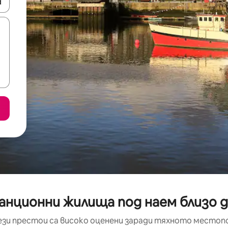
е клавишите със стрелки нагоре и надолу или навигирайте с д
анционни жилища под наем близо 
ези престои са високо оценени заради тяхното местоп