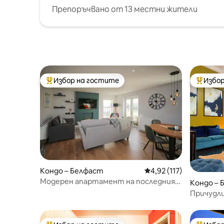
Препоръчвано от 13 местни жители
Избор на гостите
Избор
Най-популярен избор на гостите
Най-поп
Кондо – Белфаст
Средна оценка: 4,92 о
4,92 (117)
Модерен апартамент на последния
Кондо – 
етаж с балкон
Причудл
на Белф