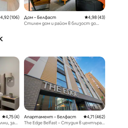
редна оценка: 4,92 от 5, 106 отзива
4,92 (106)
Дом – Белфаст
Средна оценка: 4,98
4,98 (43)
Стилен дом и район в близост до
центъра на града – паркинг
к
Средна оценка: 4,75 от 5, 4 отзива
4,75 (4)
Апартамент – Белфаст
Средна оценка: 4,71 
4,71 (462)
лни, за
The Edge Belfast – Студия в центъра