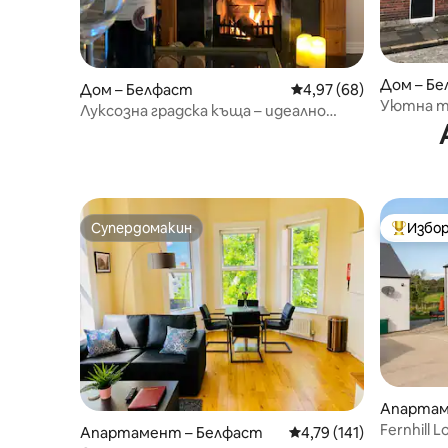
Дом – Б
Дом – Белфаст
Средна оценка: 4,97 
4,97 (68)
Уютна те
Луксозна градска къща – идеално
място за Belfast Fleadh
Супердомакин
Избор
Супердомакин
Най-поп
Апартаме
nbridge a
Fernhill L
Апартамент – Белфаст
Средна оценка: 4,79 о
4,79 (141)