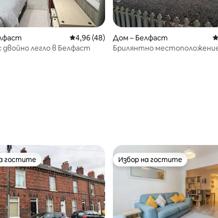
елфаст
Средна оценка: 4,96 от 5, 48 отзива
4,96 (48)
Дом – Белфаст
С
 двойно легло в Белфаст
Брилянтно местоположение
Белфаст или за разглеждане
Северна Ирландия.
от 5, 30 отзива
на гостите
Избор на гостите
на гостите
Избор на гостите