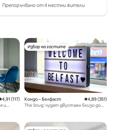
Препоръчвано от 4 местни жители
Избор на гостите
Избор на гостите
Средна оценка: 4,91 от 5, 117 отзива
4,91 (117)
Кондо – Белфаст
Средна оценка: 4,89 
4,89 (351)
я и
The Snug: чудат двустаен близо до
2Queens
центъра на града