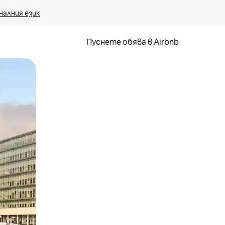
налния език
Пуснете обява в Airbnb