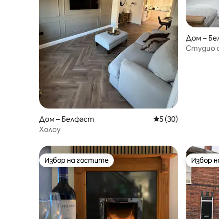
Дом – Б
Студио с
Дом – Белфаст
Средна оценка: 5 
5 (30)
Холоу
Избор на гостите
Избор 
Избор на гостите
Избор 