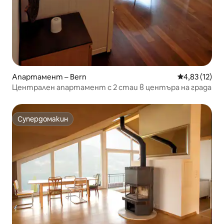
Апартамент – Bern
Средна оценк
4,83 (12)
Централен апартамент с 2 стаи в центъра на града
Супердомакин
Супердомакин