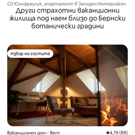
O2 Юнгфраулик, апартамент в Западен Интерлакен
Други страхотни ваканционни
жилища под наем близо до Бернски
ботанически градини
Избор на гостите
Избор на гостите
Ваканционен дом – Bern
Средна оценк
4,79 (89)