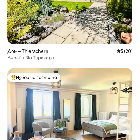
Дом – Thierachern
Средна оц
5 (20)
Алпайн Вю Тирахерн
Избор на гостите
Най-популярен избор на гостите