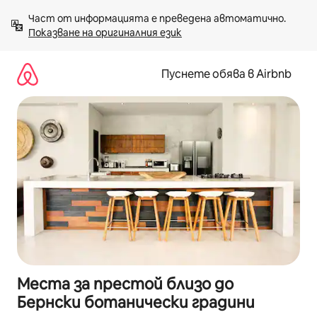
Пропускане
Част от информацията е преведена автоматично. 
към
Показване на оригиналния език
съдържанието
Пуснете обява в Airbnb
Места за престой близо до
Бернски ботанически градини