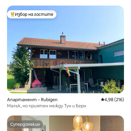
Избор на гостите
Най-популярен избор на гостите
Апартамент – Rubigen
Средна оценка
4,98 (216)
Малък, но приятен между Тун и Берн
Супердомакин
Супердомакин