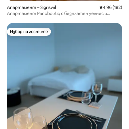
Апартамент – Sigriswil
Средна оценка
4,96 (182)
Апартамент Panoboutiq с безплатен уелнес и
изглед
Избор на гостите
Избор на гостите