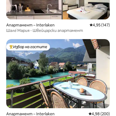
Апартамент – Interlaken
Средна оценка
4,95 (147)
Шале́ Мария - Швейцарски апартамент
Избор на гостите
Най-популярен избор на гостите
Апартамент – Interlaken
Средна оценка
4,98 (200)