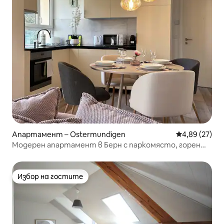
Апартамент – Ostermundigen
Средна оценк
4,89 (27)
Модерен апартамент в Берн с паркомясто, горен
етаж
Избор на гостите
Избор на гостите