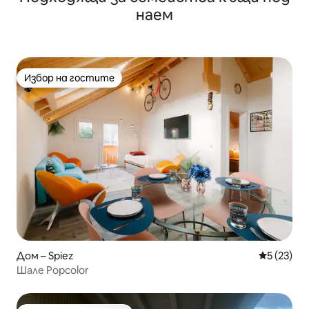
наем
Избор на гостите
Избор на гостите
Дом – Spiez
Средна оц
5 (23)
Шале Popcolor