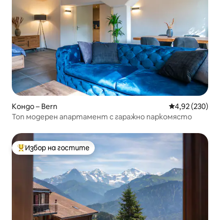
Кондо – Bern
Средна оценка
4,92 (230)
Топ модерен апартамент с гаражно паркомясто
Избор на гостите
Най-популярен избор на гостите