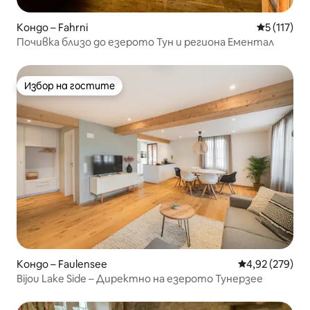
Кондо – Fahrni
Средна оце
5 (117)
Почивка близо до езерото Тун и региона Ементал
Избор на гостите
Избор на гостите
Кондо – Faulensee
Средна оценка
4,92 (279)
Bijou Lake Side – Директно на езерото Тунерзее