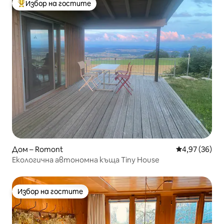
Избор на гостите
Най-популярен избор на гостите
Дом – Romont
Средна оценк
4,97 (36)
Екологична автономна къща Tiny House
Избор на гостите
Избор на гостите