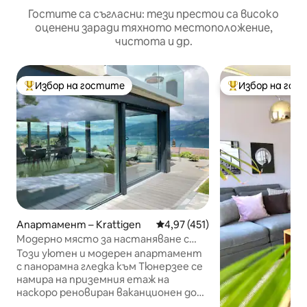
Гостите са съгласни: тези престои са високо
оценени заради тяхното местоположение,
чистота и др.
Избор на гостите
Избор на гос
Най-популярен избор на гостите
Най-популярен 
Апартамент – Krattigen
Средна оценка: 4,97 от 5, 45
4,97 (451)
Модерно място за настаняване с
панорамнамен изглед към езерото
Този уютен и модерен апартамент
Тун
с панорамна гледка към Тюнерзее се
намира на приземния етаж на
наскоро реновиран ваканционен дом.
Намира се в тиха част на селото и е