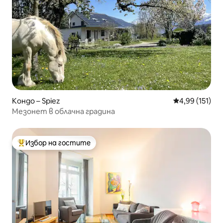
Кондо – Spiez
Средна оценка
4,99 (151)
Мезонет в облачна градина
Избор на гостите
Най-популярен избор на гостите