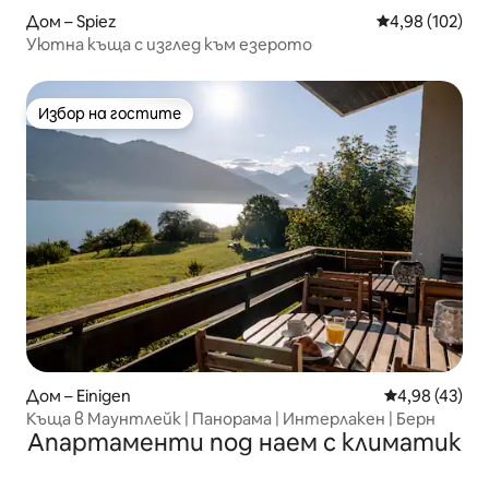
Дом – Spiez
Средна оценка
4,98 (102)
Уютна къща с изглед към езерото
Избор на гостите
Избор на гостите
Дом – Einigen
Средна оценк
4,98 (43)
Къща в Маунтлейк | Панорама | Интерлакен | Берн
Апартаменти под наем с климатик