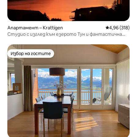
Апартамент – Krattigen
Средна оценка
4,96 (318)
Студио с изглед към езерото Тун и фантастична
панорама
Избор на гостите
Избор на гостите