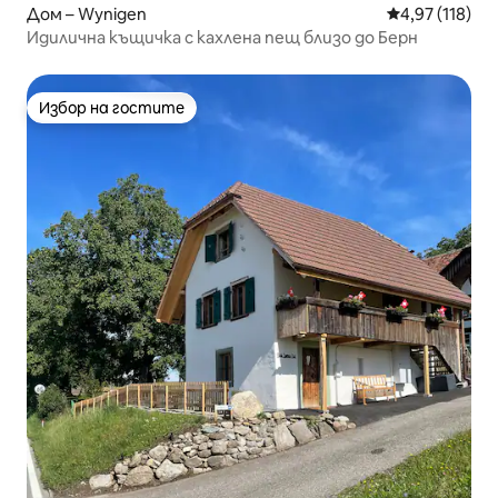
Дом – Wynigen
Средна оценка
4,97 (118)
Идилична къщичка с кахлена пещ близо до Берн
Избор на гостите
Избор на гостите