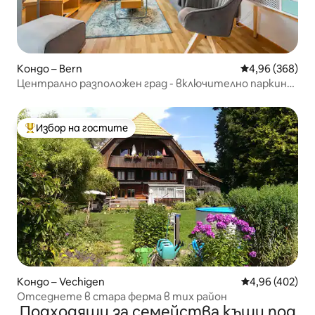
Кондо – Bern
Средна оценка
4,96 (368)
Централно разположен град - включително паркинг
и билет за Берн
Избор на гостите
Най-популярен избор на гостите
Кондо – Vechigen
Средна оценка
4,96 (402)
Отседнете в стара ферма в тих район
Подходящи за семейства къщи под