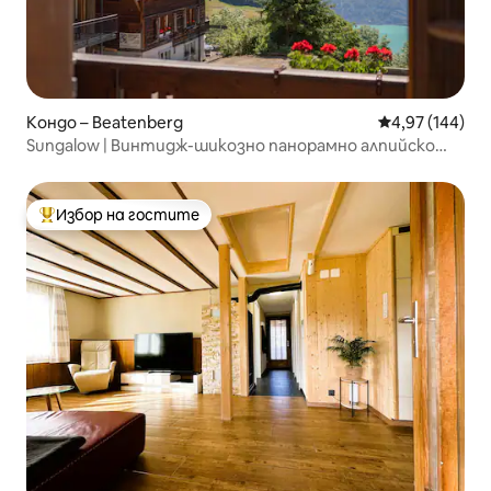
Кондо – Beatenberg
Средна оценка
4,97 (144)
Sungalow | Винтидж-шикозно панорамно алпийско
шале
Избор на гостите
Най-популярен избор на гостите