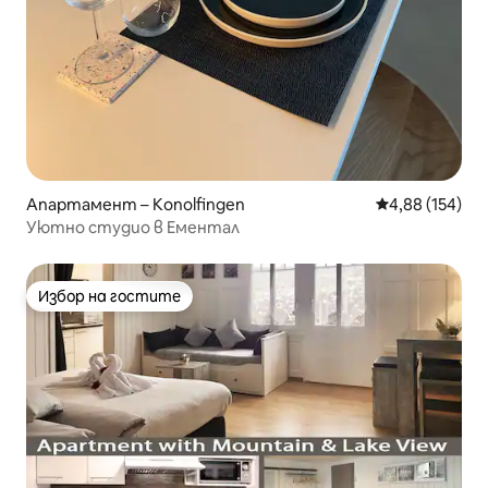
Апартамент – Konolfingen
Средна оценка
4,88 (154)
Уютно студио в Ементал
Избор на гостите
Избор на гостите