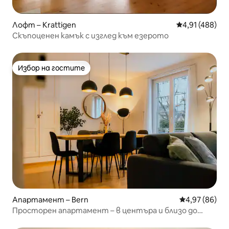
Лофт – Krattigen
Средна оценка
4,91 (488)
Скъпоценен камък с изглед към езерото
Избор на гостите
Избор на гостите
Апартамент – Bern
Средна оценк
4,97 (86)
Просторен апартамент – в центъра и близо до
Стария град