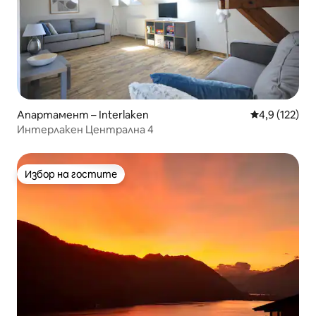
Апартамент – Interlaken
Средна оценк
4,9 (122)
Интерлакен Централна 4
Избор на гостите
Избор на гостите