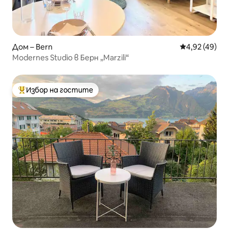
Дом – Bern
Средна оценк
4,92 (49)
Modernes Studio в Берн „Marzili“
Избор на гостите
Най-популярен избор на гостите