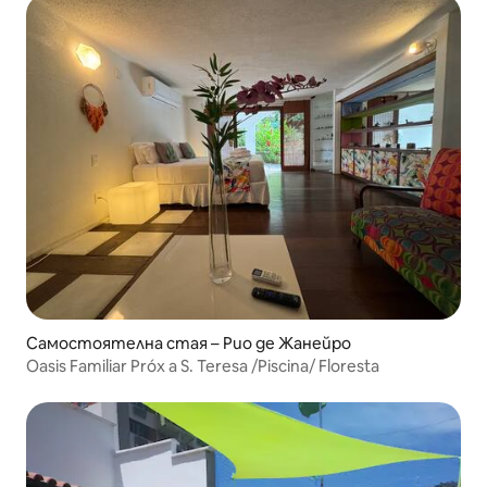
Самостоятелна стая – Рио де Жанейро
Oasis Familiar Próx a S. Teresa /Piscina/ Floresta