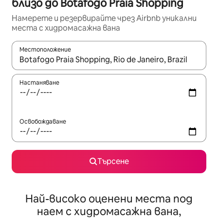
близо до Botafogo Praia Shopping
Намерете и резервирайте чрез Airbnb уникални
места с хидромасажна вана
Местоположение
Когато резултатите се покажат, използвайте клавишите 
Настаняване
Освобождаване
Търсене
Най-високо оценени места под
наем с хидромасажна вана,