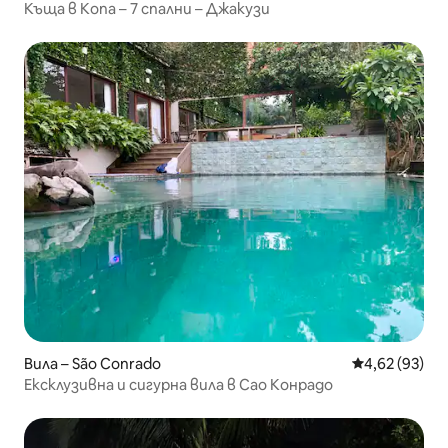
Къща в Копа – 7 спални – Джакузи
Вила – São Conrado
Средна оценк
4,62 (93)
Ексклузивна и сигурна вила в Сао Конрадо