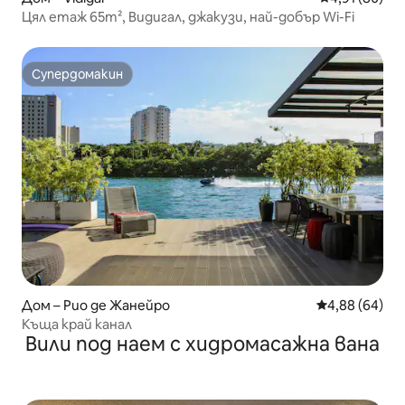
Цял етаж 65m², Видигал, джакузи, най-добър Wi-Fi
Супердомакин
Супердомакин
Дом – Рио де Жанейро
Средна оценк
4,88 (64)
Къща край канал
Вили под наем с хидромасажна вана