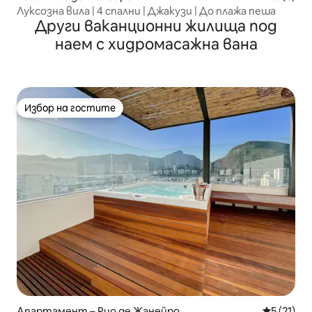
Луксозна вила | 4 спални | Джакузи | До плажа пеша
Други ваканционни жилища под
наем с хидромасажна вана
Избор на гостите
Избор на гостите
Апартамент – Рио де Жанейро
Средна оц
5 (21)