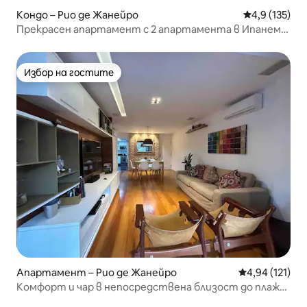
Кондо – Рио де Жанейро
Средна оценк
4,9 (135)
Прекрасен апартамент с 2 апартамента в Ипанема
75m² с гараж
Избор на гостите
Избор на гостите
Апартамент – Рио де Жанейро
Средна оценка
4,94 (121)
Комфорт и чар в непосредствена близост до плажа
Леблон