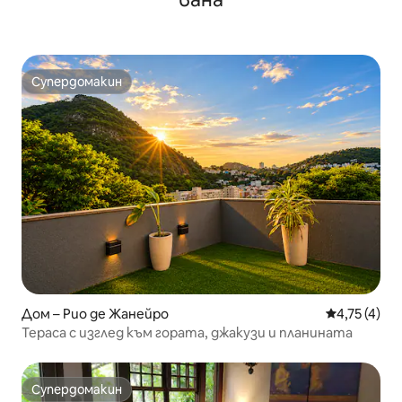
Супердомакин
Супердомакин
Дом – Рио де Жанейро
Средна оцен
4,75 (4)
Тераса с изглед към гората, джакузи и планината
Супердомакин
Супердомакин