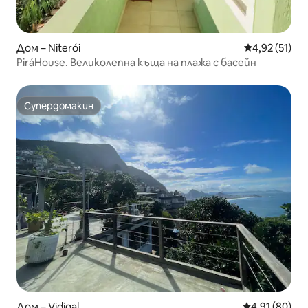
Дом – Niterói
Средна оценк
4,92 (51)
PiráHouse. Великолепна къща на плажа с басейн
Супердомакин
Супердомакин
Дом – Vidigal
Средна оценк
4,91 (80)