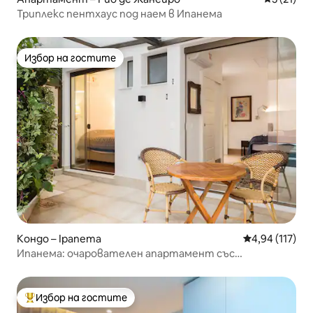
Триплекс пентхаус под наем в Ипанема
Избор на гостите
Избор на гостите
Кондо – Ipanema
Средна оценка
4,94 (117)
Ипанема: очарователен апартамент със
самостоятелен басейн
Избор на гостите
Най-популярен избор на гостите