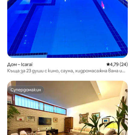
Дом – Icaraí
Средна оценк
4,79 (24)
Къща за 23 души с кино, сауна, хидромасажна вана и
басейн
Супердомакин
Супердомакин