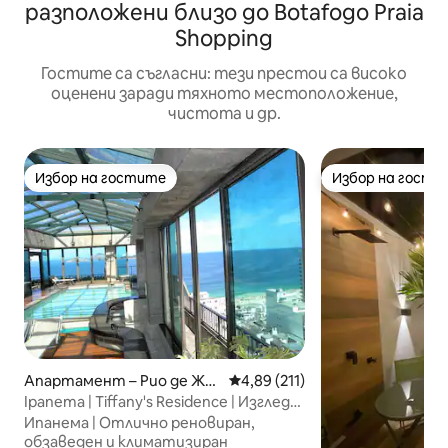
разположени близо до Botafogo Praia
Shopping
Гостите са съгласни: тези престои са високо
оценени заради тяхното местоположение,
чистота и др.
Избор на гостите
Избор на гости
Избор на гостите
Избор на гости
Апартамент – Рио де Жа
Средна оценка: 4,89 от 5, 21
4,89 (211)
нейро
Ipanema | Tiffany's Residence | Изглед
към морето | 2 стаи
Ипанема | Отлично реновиран,
обзаведен и климатизиран