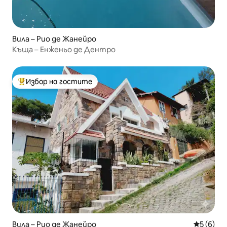
Вила – Рио де Жанейро
Къща – Енженьо де Дентро
Избор на гостите
Най-популярен избор на гостите
Вила – Рио де Жанейро
Средна о
5 (6)