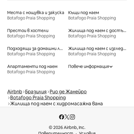
Места с нощувка и закуска
Къщи под наем
Botafogo Praia Shopping
Botafogo Praia Shopping
Престои в хостели
Жилища под наем с достъп до езеро
Botafogo Praia Shopping
Botafogo Praia Shopping
Подходящи за домашни любимци места под наем
Жилища под наем с изглед към плажа
Botafogo Praia Shopping
Botafogo Praia Shopping
Апартаменти под наем
Повече информация
Botafogo Praia Shopping
Airbnb
Бразилия
Рио де Жанейро
Botafogo Praia Shopping
Жилища под наем с хидромасажна вана
© 2026 Airbnb, Inc.
Поверителност
Условия