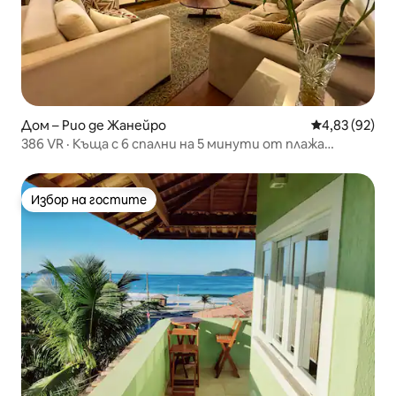
Дом – Рио де Жанейро
Средна оценк
4,83 (92)
386 VR · Къща с 6 спални на 5 минути от плажа
Копакабана
Избор на гостите
Избор на гостите