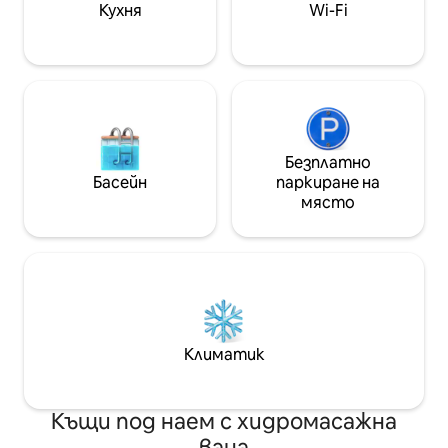
Кухня
Wi-Fi
заразната енерг
очарователен гр
Безплатно
Басейн
паркиране на
място
Климатик
Къщи под наем с хидромасажна
вана