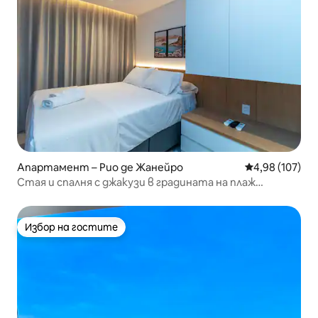
Апартамент – Рио де Жанейро
Средна оценка
4,98 (107)
Стая и спалня с джакузи в градината на плаж
„Леблон“
Избор на гостите
Избор на гостите