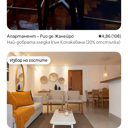
Апартамент – Рио де Жанейро
Средна оценка
4,86 (108)
Най-добрата гледка към Копакабана (20% отстъпка)
Избор на гостите
Избор на гостите