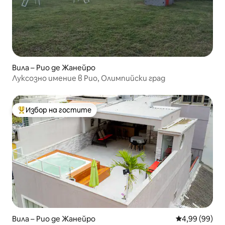
Вила – Рио де Жанейро
Луксозно имение в Рио, Олимпийски град
Избор на гостите
Най-популярен избор на гостите
Вила – Рио де Жанейро
Средна оценк
4,99 (99)