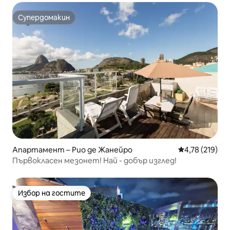
Супердомакин
Супердомакин
Апартамент – Рио де Жанейро
Средна оценка
4,78 (219)
Първокласен мезонет! Най - добър изглед!
Избор на гостите
Избор на гостите