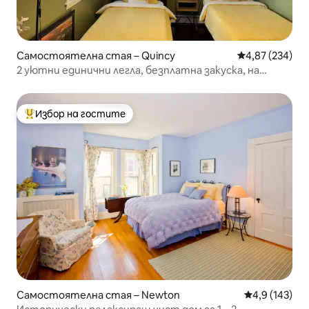
Самостоятелна стая – Quincy
Средна оценка
4,87 (234)
2 уютни единични легла, безплатна закуска, на
няколко минути пеша от метрото
Избор на гостите
Най-популярен избор на гостите
Самостоятелна стая – Newton
Средна оценк
4,9 (143)