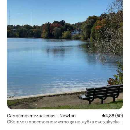
Самостоятелна стая – Newton
Средна оценк
4,88 (50)
Светло и просторно място за нощувка със закуска в
района на Лейксайд в Нютън