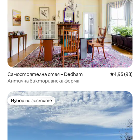
Самостоятелна стая – Dedham
Средна оценк
4,95 (93)
Антична викторианска ферма
Избор на гостите
Избор на гостите