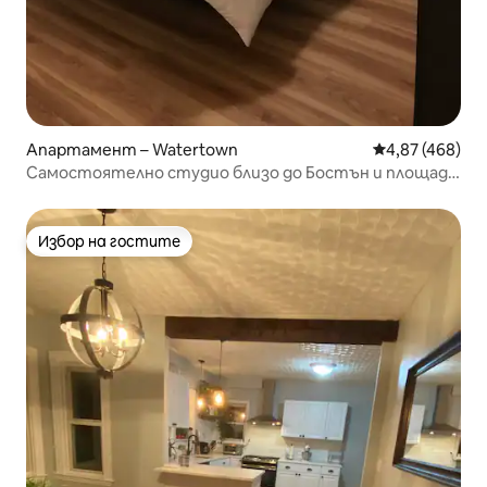
Апартамент – Watertown
Средна оценка
4,87 (468)
Самостоятелно студио близо до Бостън и площад
„Харвард“
Избор на гостите
Избор на гостите