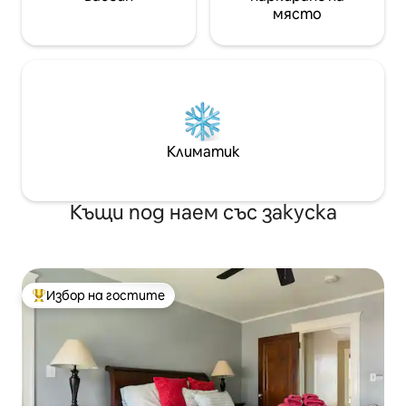
място
Климатик
Къщи под наем със закуска
Избор на гостите
Най-популярен избор на гостите