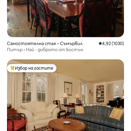
Самостоятелна стая – Съмървил
Средна оценка:
4,92 (1030)
Питър • Най - доброто от Бостън
Избор на гостите
Най-популярен избор на гостите