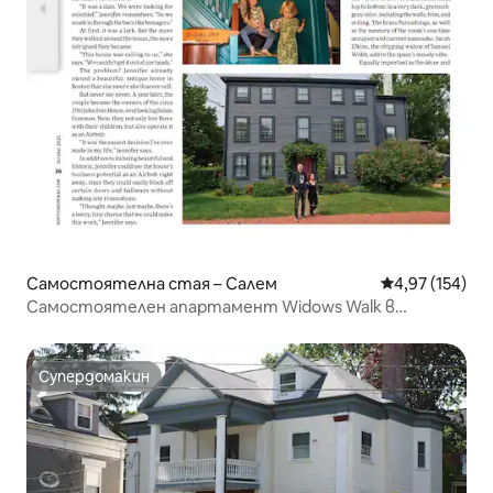
Самостоятелна стая – Салем
Средна оценка
4,97 (154)
Самостоятелен апартамент Widows Walk в
историческата къща на Джон Айвс №7
Супердомакин
Супердомакин