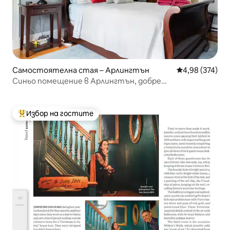
Самостоятелна стая – Арлингтън
Средна оценка
4,98 (374)
Синьо помещение в Арлингтън, добре
възстановено
Избор на гостите
Най-популярен избор на гостите