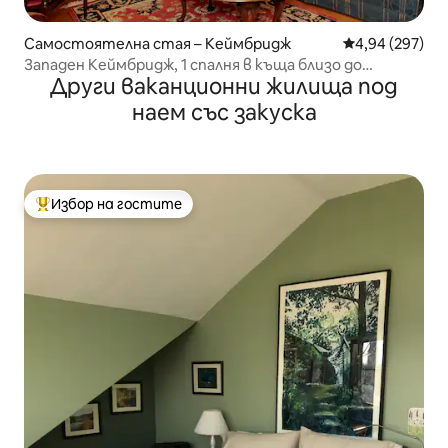
Самостоятелна стая – Кеймбридж
Средна оценка
4,94 (297)
Западен Кеймбридж, 1 спалня в къща близо до
Други ваканционни жилища под
Харвард
наем със закуска
Избор на гостите
Най-популярен избор на гостите